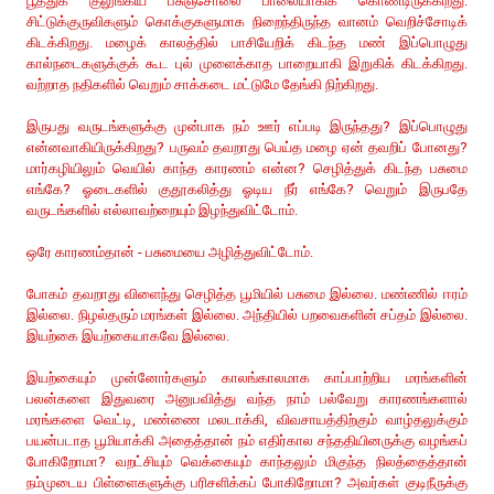
பூத்துக் குலுங்கிய பசுஞ்சோலை பாலையாகிக் கொண்டிருக்கிறது.
சிட்டுக்குருவிகளும் கொக்குகளுமாக நிறைந்திருந்த வானம் வெறிச்சோடிக்
கிடக்கிறது. மழைக் காலத்தில் பாசியேறிக் கிடந்த மண் இப்பொழுது
கால்நடைகளுக்குக் கூட புல் முளைக்காத பாறையாகி இறுகிக் கிடக்கிறது.
வற்றாத நதிகளில் வெறும் சாக்கடை மட்டுமே தேங்கி நிற்கிறது.
இருபது வருடங்களுக்கு முன்பாக நம் ஊர் எப்படி இருந்தது? இப்பொழுது
என்னவாகியிருக்கிறது? பருவம் தவறாது பெய்த மழை ஏன் தவறிப் போனது?
மார்கழியிலும் வெயில் காந்த காரணம் என்ன? செழித்துக் கிடந்த பசுமை
எங்கே? ஓடைகளில் குதூகலித்து ஓடிய நீர் எங்கே? வெறும் இருபதே
வருடங்களில் எல்லாவற்றையும் இழந்துவிட்டோம்.
ஒரே காரணம்தான் - பசுமையை அழித்துவிட்டோம்.
போகம் தவறாது விளைந்து செழித்த பூமியில் பசுமை இல்லை. மண்ணில் ஈரம்
இல்லை. நிழல்தரும் மரங்கள் இல்லை. அந்தியில் பறவைகளின் சப்தம் இல்லை.
இயற்கை இயற்கையாகவே இல்லை.
இயற்கையும் முன்னோர்களும் காலங்காலமாக காப்பாற்றிய மரங்களின்
பலன்களை இதுவரை அனுபவித்து வந்த நாம் பல்வேறு காரணங்களால்
மரங்களை வெட்டி, மண்ணை மலடாக்கி, விவசாயத்திற்கும் வாழ்தலுக்கும்
பயன்படாத பூமியாக்கி அதைத்தான் நம் எதிர்கால சந்ததியினருக்கு வழங்கப்
போகிறோமா? வறட்சியும் வெக்கையும் காந்தலும் மிகுந்த நிலத்தைத்தான்
நம்முடைய பிள்ளைகளுக்கு பரிசளிக்கப் போகிறோமா? அவர்கள் குடிநீருக்கு