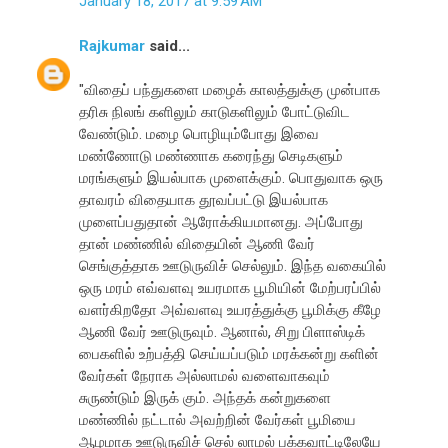
January 18, 2017 at 9:59 AM
Rajkumar
said...
"விதைப் பந்துகளை மழைக் காலத்துக்கு முன்பாக
தரிசு நிலங் களிலும் காடுகளிலும் போட்டுவிட
வேண்டும். மழை பொழியும்போது இவை
மண்ணோடு மண்ணாக கரைந்து செடிகளும்
மரங்களும் இயல்பாக முளைக்கும். பொதுவாக ஒரு
தாவரம் விதையாக தூவப்பட்டு இயல்பாக
முளைப்பதுதான் ஆரோக்கியமானது. அப்போது
தான் மண்ணில் விதையின் ஆணி வேர்
செங்குத்தாக ஊடுருவிச் செல்லும். இந்த வகையில்
ஒரு மரம் எவ்வளவு உயரமாக பூமியின் மேற்பரப்பில்
வளர்கிறதோ அவ்வளவு உயரத்துக்கு பூமிக்கு கீழே
ஆணி வேர் ஊடுருவும். ஆனால், சிறு பிளாஸ்டிக்
பைகளில் உற்பத்தி செய்யப்படும் மரக்கன்று களின்
வேர்கள் நேராக அல்லாமல் வளைவாகவும்
சுருண்டும் இருக் கும். அந்தக் கன்றுகளை
மண்ணில் நட்டால் அவற்றின் வேர்கள் பூமியை
ஆழமாக ஊடுருவிச் செல் லாமல் பக்கவாட்டிலேயே