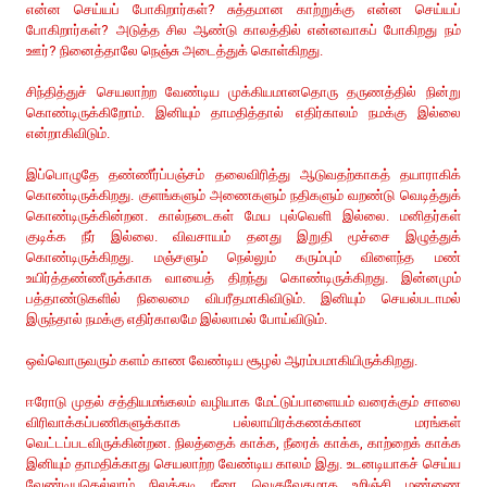
என்ன செய்யப் போகிறார்கள்? சுத்தமான காற்றுக்கு என்ன செய்யப்
போகிறார்கள்? அடுத்த சில ஆண்டு காலத்தில் என்னவாகப் போகிறது நம்
ஊர்? நினைத்தாலே நெஞ்சு அடைத்துக் கொள்கிறது.
சிந்தித்துச் செயலாற்ற வேண்டிய முக்கியமானதொரு தருணத்தில் நின்று
கொண்டிருக்கிறோம். இனியும் தாமதித்தால் எதிர்காலம் நமக்கு இல்லை
என்றாகிவிடும்.
இப்பொழுதே தண்ணீர்ப்பஞ்சம் தலைவிரித்து ஆடுவதற்காகத் தயாராகிக்
கொண்டிருக்கிறது. குளங்களும் அணைகளும் நதிகளும் வறண்டு வெடித்துக்
கொண்டிருக்கின்றன. கால்நடைகள் மேய புல்வெளி இல்லை. மனிதர்கள்
குடிக்க நீர் இல்லை. விவசாயம் தனது இறுதி மூச்சை இழுத்துக்
கொண்டிருக்கிறது. மஞ்சளும் நெல்லும் கரும்பும் விளைந்த மண்
உயிர்த்தண்ணீருக்காக வாயைத் திறந்து கொண்டிருக்கிறது. இன்னமும்
பத்தாண்டுகளில் நிலைமை விபரீதமாகிவிடும். இனியும் செயல்படாமல்
இருந்தால் நமக்கு எதிர்காலமே இல்லாமல் போய்விடும்.
ஒவ்வொருவரும் களம் காண வேண்டிய சூழல் ஆரம்பமாகியிருக்கிறது.
ஈரோடு முதல் சத்தியமங்கலம் வழியாக மேட்டுப்பாளையம் வரைக்கும் சாலை
விரிவாக்கப்பணிகளுக்காக பல்லாயிரக்கணக்கான மரங்கள்
வெட்டப்படவிருக்கின்றன. நிலத்தைக் காக்க, நீரைக் காக்க, காற்றைக் காக்க
இனியும் தாமதிக்காது செயலாற்ற வேண்டிய காலம் இது. உடனடியாகச் செய்ய
வேண்டியதெல்லாம் நிலத்தடி நீரை வெகுவேகமாக உறிஞ்சி மண்ணை