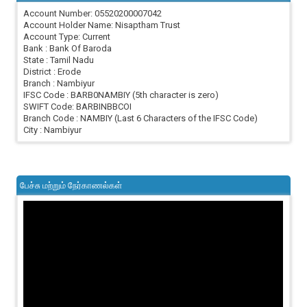
Account Number: 05520200007042
Account Holder Name: Nisaptham Trust
Account Type: Current
Bank : Bank Of Baroda
State : Tamil Nadu
District : Erode
Branch : Nambiyur
IFSC Code : BARB0NAMBIY (5th character is zero)
SWIFT Code: BARBINBBCOI
Branch Code : NAMBIY (Last 6 Characters of the IFSC Code)
City : Nambiyur
பேச்சு மற்றும் நேர்காணல்கள்