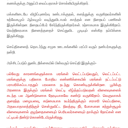
கணக்குக்கு அனுப்பி வைப்பதாகச் சொல்லியிருக்கிறார்.
மக்களிடையே விழிப்புணர்வு உண்டாக்குதல், களத்துக்கு வருகிறவர்களின்
உத்வேகமும் ஆர்வமும் வடிந்துவிடாமல் காத்தல் என நிறையப் பணிகள்
இருக்கின்றன. நிறையப்பேர் சேர்ந்திருக்கிறார்கள். உற்சாகமாக இருக்கிறோம்.
வெற்றிகரமாக நினைத்ததைச் செய்துவிட முடியும் என்கிற நம்பிக்கை
இருக்கிறது.
செய்திகளைத் தொடர்ந்து சமூக ஊடகங்களில் பரப்பி வரும் நண்பர்களுக்கு
நன்றி.
அச்சிடப்படும் துண்டறிக்கையில் பின்வரும் செய்தி இருக்கும்-
பல்வேறு காரணங்களுக்காக மரங்கள் வெட்டப்படுவதும், வெட்டப்பட்ட
மரங்களுக்கு பதிலாக போதிய எண்ணிக்கையில் மரங்கள் நட்டப்பட்டு
பராமரிக்கப்படாததும் பரவலாக நடந்து கொண்டிருக்கின்றன. பூமிக்கு
அரணாக இருக்கும் மரங்கள் வெட்டி வீழ்த்தப்படுவதன் விளைவுகளைக்
கடந்த பல ஆண்டுகளாக நேரடியாகவே கண்டு வருகிறோம். வெகுவாகக்
குறைந்த மழையளவு, கடுமையாக உயர்ந்திருக்கும் சராசரி வெப்பநிலை,
அதலபாதாளத்திற்குச் சென்றுவிட்ட நிலத்தடி நீர், மோசமான சுற்றுச்சூழல்
விளைவுகளால் குழந்தைகளையும் பெரியவர்களையும் தாக்கும் நோய்கள் என
பட்டியல் நீண்டு கொண்டேயிருக்கிறது.