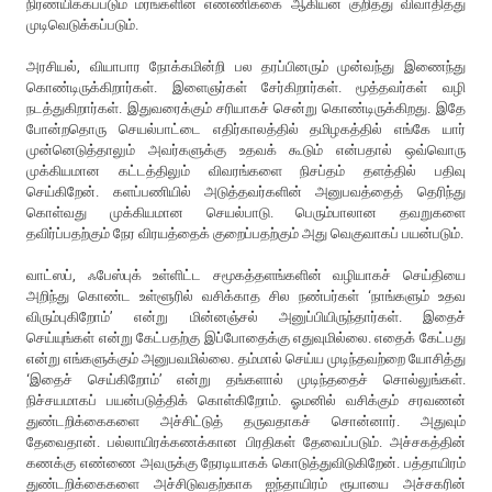
நிர்ணயிக்கப்படும் மரங்களின் எண்ணிக்கை ஆகியன குறித்து விவாதித்து
முடிவெடுக்கப்படும்.
அரசியல், வியாபார நோக்கமின்றி பல தரப்பினரும் முன்வந்து இணைந்து
கொண்டிருக்கிறார்கள். இளைஞர்கள் சேர்கிறார்கள். மூத்தவர்கள் வழி
நடத்துகிறார்கள். இதுவரைக்கும் சரியாகச் சென்று கொண்டிருக்கிறது. இதே
போன்றதொரு செயல்பாட்டை எதிர்காலத்தில் தமிழகத்தில் எங்கே யார்
முன்னெடுத்தாலும் அவர்களுக்கு உதவக் கூடும் என்பதால் ஒவ்வொரு
முக்கியமான கட்டத்திலும் விவரங்களை நிசப்தம் தளத்தில் பதிவு
செய்கிறேன். களப்பணியில் அடுத்தவர்களின் அனுபவத்தைத் தெரிந்து
கொள்வது முக்கியமான செயல்பாடு. பெரும்பாலான தவறுகளை
தவிர்ப்பதற்கும் நேர விரயத்தைக் குறைப்பதற்கும் அது வெகுவாகப் பயன்படும்.
வாட்ஸப், ஃபேஸ்புக் உள்ளிட்ட சமூகத்தளங்களின் வழியாகச் செய்தியை
அறிந்து கொண்ட உள்ளூரில் வசிக்காத சில நண்பர்கள் ‘நாங்களும் உதவ
விரும்புகிறோம்’ என்று மின்னஞ்சல் அனுப்பியிருந்தார்கள். இதைச்
செய்யுங்கள் என்று கேட்பதற்கு இப்போதைக்கு எதுவுமில்லை. எதைக் கேட்பது
என்று எங்களுக்கும் அனுபவமில்லை. தம்மால் செய்ய முடிந்தவற்றை யோசித்து
‘இதைச் செய்கிறோம்’ என்று தங்களால் முடிந்ததைச் சொல்லுங்கள்.
நிச்சயமாகப் பயன்படுத்திக் கொள்கிறோம். ஓமனில் வசிக்கும் சரவணன்
துண்டறிக்கைகளை அச்சிட்டுத் தருவதாகச் சொன்னார். அதுவும்
தேவைதான். பல்லாயிரக்கணக்கான பிரதிகள் தேவைப்படும். அச்சகத்தின்
கணக்கு எண்ணை அவருக்கு நேரடியாகக் கொடுத்துவிடுகிறேன். பத்தாயிரம்
துண்டறிக்கைகளை அச்சிடுவதற்காக ஐந்தாயிரம் ரூபாயை அச்சகரின்