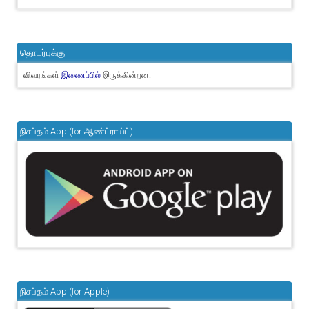
தொடர்புக்கு..
விவரங்கள்
இருக்கின்றன.
இணைப்பில்
நிசப்தம் App (for ஆண்ட்ராய்ட்)
நிசப்தம் App (for Apple)