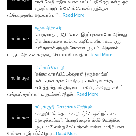
சாதி வெறி கடுமையாக ஊட்டப்படுகிறது என்று ஓர்
உறவுக்காரரிடம் பேசிக் கொண்டிருந்தேன்.
எப்பொழுதுமே அவரைப் பார்…
Read More
சமூக ஆர்வலர்
பொருளாதார ரீதியிலான இழப்புகளையோ அல்லது
மிக மோசமான உடல்நல பாதிப்பையோ கூட ஒரு
மனிதனால் ஏற்றுக் கொள்ள முடியும். அதனால்
யாரும் அவனைக் குறை சொல்லப்போவதில…
Read More
மின்னல் வெட்டு
‘கங்கா ஹாஸ்பிட்டல்லதான் இருக்காங்க’
என்றுதான் தகவல் வந்தது. காளிதாஸுக்கு
சமீபத்தில்தான் திருமணமாகியிருக்கிறது. சமீபம்
என்றால் ஒன்றரை வருடங்கள் இருக்…
Read More
எட்டிக் குதி..சொர்க்கம் தெரியும்
கல்லூரியில் தொடக்க நிகழ்ச்சி ஒன்றுக்காக
அழைத்தார்கள். ‘மோடிவேஷன் ஸ்பீச் கொடுக்க
முடியுமா?’ என்று கேட்டார்கள். என்ன மாதிரியான
பேச்சை எதிர்பார்க்கிறார…
Read More