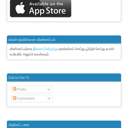
கல்வி உதவிக்கான விண்ணப்பம்
விண்ணப்பத்தை
தரவிறக்கம் செய்து பூர்த்தி செய்து தபால்/
இணைப்பிலிருந்து
கூரியரில் அனுப்பி வைக்கவும்.
Subscribe To
Posts
Comments
அறக்கட்டளை