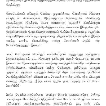
ஏழ்மையையும் இவ்வளவு அணுக்கத்தில் பார்க்கும் போது சற்று பதற்றமாகவும்
இருக்கிறது.
இதையெல்லாம் வீட்டிலும் சொல்ல முடிவதில்லை. சொன்னால் இவற்றை
விட்டுவிடச் சொல்வார்கள். அவர்களுடைய அக்கறையின் வெளிப்பாடு
அப்படித்தான் இருக்கும். வேறு என்னதான் வடிகால்? தினந்தோறும்
எதிர்கொள்கிற, கேள்விப்படுகிற அத்தனை விஷயங்களையும் இங்கு அப்படியே
இறக்கி வைக்கப் போவதில்லை என்றாலும் மேம்போக்காகவாவது எழுதிவிட
விரும்புகிறேன்- வாரம் ஒரு முறையாவது. அதன் வழியாக எதையோ இறக்கி
வைத்த உணர்வு கிடைக்கிறது என்று சொன்னால் அதில் எந்த
மிகைப்படுத்துதலும் இல்லை.
பணம் கேட்பதாகச் சொல்லும் வாக்கியம்தான் குத்துகிறது. என்னுடைய
தேவைகளுக்காகக் கூட இதுவரை யாரிடமும் பணம் கேட்டதாக ஞாபகம்
இல்லை. சுய தேவைகளுக்காக பணத்தை வைத்துக் கொள்கிற மனநிலையும்
என்னிடமில்லை. நம்புவீர்களா என்று தெரியாது. ஒவ்வொரு மாதமும்
ஐந்தாயிரம் ரூபாயை வைத்துக் கொண்டு மீதச் சம்பளத்தை தம்பியிடம்
கொடுத்துவிடுகிறேன். வீட்டின் வரவு செலவுக் கணக்கு பற்றிய எந்த விவரமும்
எனக்குத் தெரியாது. இந்த லட்சணத்தில் நான் எதற்கு பணம் கேட்க
வேண்டும்?
மேலே சொன்னதையெல்லாம் வைத்து இதைப் புலம்பலாகவோ அல்லது
பயப்படுவதாகவோ அர்த்தப்படுத்திக் கொள்ள வேண்டாம். பெரும்பாலானவை
எதிர்பார்த்த சமாச்சாரங்கள்தான். இதற்கெல்லாம் ஒரு நாள் பதில்