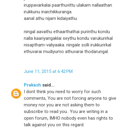
iruppavarkalai paarthuvittu ulakam nallaathan
irukkunu inaichikkuranga.
aanal athu nijam kidaiyathu.
ningal aavathu ethaarthathai purinthu kondu
nalla kaariyangaklai seythu kondu varukurirkal.
nisaptham-valiyaaka. ningale solli irukkurirkal
ethuvarai mudiyumo athuvarai thodarungal.
June 11, 2015 at 6:42 PM
Prakash
said...
I dont think you need to worry for such
comments, You are not forcing anyone to give
money nor you are not asking them to
subscribe to read you.. You are writing in a
open forum, IMHO nobody even has rights to
talk against you on this regard.