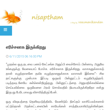
SKIP TO CONTENT
எரிச்சலாக இருக்கிறது
6/11/2015 06:16:00 PM
“முதல்ல ஒரு தடவை பணம் கேட்டீங்க அனுப்பி வைச்சோம். பின்னாடி அதுவே
உங்களுக்கு வேலையாப் போச்சு. எரிச்சலாக இருக்கிறது. வாசகனுக்காகத்
தான் எழுத்தாளனே தவிர எழுத்தாளனுக்காக வாசகன் இல்லை”- சில
நாட்களுக்கு முன்பாக இப்படி ஒருவர் பின்னூட்டம் எழுதியிருந்தார்.
படித்தவுடனேயே சுள்ளென்றிருந்தது. பின்னூட்டத்தை அனுமதிக்கவில்லை
செய்யவில்லை. ஒருவேளை அவர் சொல்வதில் நியாயமிருக்கிறதோ என்று
இருபது பேரிடமாவது விசாரித்திருப்பேன்.
ஒரு விஷயத்தை தெளிவுபடுத்திவிட வேண்டும். நிசப்தம் வாசிப்பவர்களால்
மட்டும்தான் அறக்கட்டளையின் காரியங்கள் சாத்தியமாகியிருக்கின்றன.