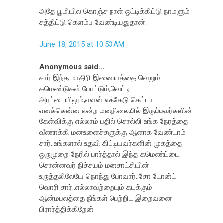
அதே பூமியில கொஞ்ச நாள் ஒட்டிக்கிட்டு நாமளும்
சுத்திட்டு கெளம்ப வேண்டியதுதான்.
June 18, 2015 at 10:53 AM
Anonymous said...
சார் இந்த மாதிரி இணையத்தை வெறும்
கமெண்டுகள் போட்டும்,வெட்டி
அரட்டையிலும்,எவன் எக்கேடு கெட்டா
எனக்கென்ன என்ற மனநிலையில் இருப்பவர்களின்
கேள்விக்கு எல்லாம் பதில் சொல்லி உங்க நேரத்தை
வீணாக்கி மனஉளைச்சளுக்கு ஆளாக வேண்டாம்
சார்..உங்களால் உதவி கிட்டியவர்களின் முகத்தை
ஒருமுறை நேரில் பார்த்தால் இந்த கமெண்ட்டை
சொன்னவர் நிச்சயம் மனசாட்சியின்
உருத்தலிலேயே நொந்து போவார்..சோ டோன்ட்
வொரி சார்..எல்லாவற்றையும் கடக்கும்
ஆன்மபலத்தை நீங்கள் பெற்றிட இறைவனை
பிரார்த்திக்கிறேன்