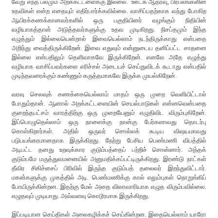
வேறு எந்த பலமும் அறக்கட்டளைக்கு இல்லை. ஊடக ஆதரவு, பிரபலங்களின்
உதவிகள் என்ற எதையும் எதிர்பார்க்கவில்லை. வாசிப்பதற்காக வந்து போகிற
ஆயிரக்கணக்கானவர்களில் ஒரு பகுதியினர் வழங்கும் நிதியின்
வழியாகத்தான் அடுத்தவர்களுக்கு உதவ முடிகிறது. நிசப்தமும் இந்த
எழுத்தும் இல்லையென்றால் இவையெல்லாம் நடந்திருக்காது என்பதை
அறிந்து வைத்திருக்கிறேன். இவை எதுவும் என்னுடைய தனிப்பட்ட சாதனை
இல்லை என்பதிலும் தெளிவாகவே இருக்கிறேன். எனவே அதே எழுத்து
வழியாக வாசிப்பவர்களை எரிச்சல் அடையச் செய்துவிடக் கூடாது என்பதில்
முடிந்தவரைக்கும் கண்ணும் கருத்தமாகவே இருக்க முயல்கிறேன்.
வரவு செலவுக் கணக்கையெல்லாம் மாதம் ஒரு முறை வெளியிட்டால்
போதும்தான். ஆனால் அறக்கட்டளையின் செயல்பாடுகள் என்னவென்பதை
குறைந்தபட்சம் வாரத்திற்கு ஒரு முறையேனும் எழுதிவிட விரும்புகிறேன்.
இப்பொழுதெல்லாம் ஒரு நாளைக்கு நான்கு பேர்களாவது தொடர்பு
கொள்கிறார்கள். அதில் ஒருவர் சொல்லக் கூடிய விஷயமாவது
படுபயங்கரமானதாக இருக்கிறது. நேற்று பேசிய பெண்மணி விபத்தில்
அடிபட்ட தனது உறவுக்கார குடும்பத்தைப் பற்றிச் சொன்னார். அந்தக்
குடும்பமே மருத்துவமனையில் அனுமதிக்கப்பட்டிருக்கிறது. இரண்டு நாட்கள்
தீவிர சிகிச்சைப் பிரிவில் இருந்த குடும்பத் தலைவர் இறந்துவிட்டார்.
மகன்களுக்கு முகத்தில் அடி. பெண்மணிக்கு கால் எலும்புகள் நொறுங்கிப்
போயிருக்கின்றன. இதற்கு மேல் அதை விலாவாரியாக எழுத விரும்பவில்லை.
எழுதவும் முடியாது. அவ்வளவு கொடூரமாக இருக்கிறது.
இப்படியான செய்திகள் அலைகழிக்கச் செய்கின்றன. இதையெல்லாம் யாரோ