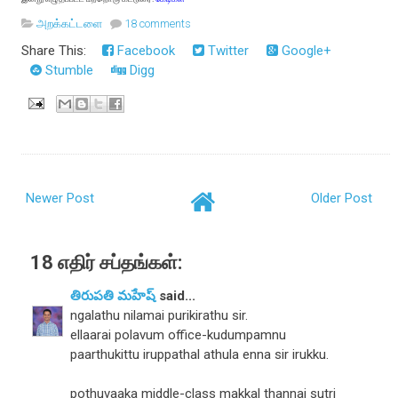
அறக்கட்டளை
18 comments
Share This:
Facebook
Twitter
Google+
Stumble
Digg
Newer Post
Older Post
18 எதிர் சப்தங்கள்:
తిరుపతి మహేష్
said...
ngalathu nilamai purikirathu sir.
ellaarai polavum office-kudumpamnu
paarthukittu iruppathal athula enna sir irukku.
pothuvaaka middle-class makkal thannai sutri