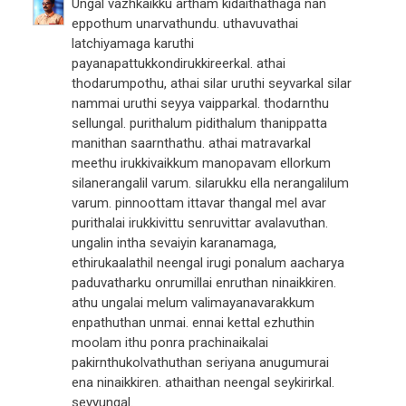
Ungal vazhkaikku artham kidaithathaga nan
eppothum unarvathundu. uthavuvathai
latchiyamaga karuthi
payanapattukkondirukkireerkal. athai
thodarumpothu, athai silar uruthi seyvarkal silar
nammai uruthi seyya vaipparkal. thodarnthu
sellungal. purithalum pidithalum thanippatta
manithan saarnthathu. athai matravarkal
meethu irukkivaikkum manopavam ellorkum
silanerangalil varum. silarukku ella nerangalilum
varum. pinnoottam ittavar thangal mel avar
purithalai irukkivittu senruvittar avalavuthan.
ungalin intha sevaiyin karanamaga,
ethirukaalathil neengal irugi ponalum aacharya
paduvatharku onrumillai enruthan ninaikkiren.
athu ungalai melum valimayanavarakkum
enpathuthan unmai. ennai kettal ezhuthin
moolam ithu ponra prachinaikalai
pakirnthukolvathuthan seriyana anugumurai
ena ninaikkiren. athaithan neengal seykirirkal.
seyyungal.