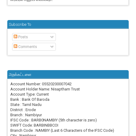
Subscribe To
Posts
Comments
அறக்கட்டளை
Account Number: 05520200007042
Account Holder Name: Nisaptham Trust
Account Type: Current
Bank : Bank Of Baroda
State : Tamil Nadu
District : Erode
Branch : Nambiyur
IFSC Code : BARB0NAMBIY (5th character is zero)
SWIFT Code: BARBINBBCOI
Branch Code : NAMBIY (Last 6 Characters of the IFSC Code)
City : Nambiyur