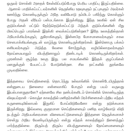
ஒருவர் சொல்லி அதைக் கேள்விப்படும்போது பெரிய பாதிப்பு இருப்பதில்லை.
ஆனால் பாதிக்கப்பட்டவர்களின் நெருங்கிய உறவுகளும் நட்புகளும் அவர்கள்
உணர்ந்து கொண்டிருக்கும் அதே வலியோடு நம்மிடம் பகிர்ந்து கொள்ளும்
போது அதன் வீரியம் பன்மடங்காக இருக்கிறது. இந்த உலகில் ஏன் சில
குடும்பங்கள் மட்டும் தேர்ந்தெடுக்கப்பட்டு அந்தக் குடும்பங்களின் மீது
மிகப்பெரும் பாரங்கள் இறக்கி வைக்கப்படுகின்றன? இதே உலகத்தில்தான்
அயோக்கியர்களும், துரோகிகளும், இன்னபிற மோசமானவர்களும் சகல
செளபாக்கியங்களுடன் வாழ்ந்து கொண்டிருக்கிறார்கள். இன்னொரு பக்கம்
எளியவர்களும் அடுத்த வேலை சோற்றுக்கு வழியில்லாதவர்களும்
நோய்மையாலும் விபத்தினாலும் திண்டாடிக் கொண்டிருக்கிறார்கள்.
முரண்கள் சூழ்ந்த உலகு இது. பல சமயங்களில் இந்தக் குழப்பங்கள்
மனதுக்குள் பேயாட்டம் போடுகின்றன. சில நாட்களில் தூங்கவே
முடிவதில்லை.
இத்தகைய செய்திகளைத் தொடர்ந்து உள்வாங்கிக் கொண்டேயிருந்தால்
என்னுடைய நிலைமை என்னவாகிப் போகும் என்று பயம் வருவது
இயல்பானதுதானே? ஏற்கனவே சில நண்பர்களிடம் சொல்லிக் கொண்டிருந்த
விஷயம்தான் - கொஞ்ச காலத்தில் மனிதர்களின் பிரச்சினைகள் பற்றிய எந்தக்
கருணையுமில்லாமல் இறுகிப் போய்விடுவேனோ என்று நடுக்கமாக
இருக்கிறது. இவ்வளவு குரூரமான செய்திகளையும் மனித வாழ்வோடு விதி
நடத்தும் அதிபயங்கரமான விளையாட்டுகளையும் இத்தனை நெருக்கமாகச்
சென்று அறிய வேண்டியிருக்கும் என்று எந்தக் காலத்திலும் நினைத்துப்
பார்த்ததில்லை. திரும்பத் திரும்ப விபத்துகளையும் நோய்மைகளையும்