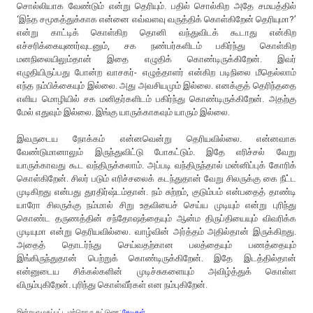
சொல்லியாக வேண்டும் என்று தெரியும். பதில் சொல்கிற அதே சமயத்தில்
‘இந்த சமூகத்துக்காக என்னை எவ்வளவு வருத்திக் கொள்கிறேன் தெரியுமா?’
என்று காட்டிக் கொள்கிற தொனி வந்துவிடக் கூடாது என்கிற
எச்சரிக்கையுணர்வுடனும், சக நண்பர்களிடம் பகிர்ந்து கொள்கிற
மனநிலையிலும்தான் இதை எழுதிக் கொண்டிருக்கிறேன். இவர்
எழுதியிருப்பது போன்ற வாசகர்- எழுத்தாளர் என்கிற படிநிலை மீதெல்லாம்
எந்த நம்பிக்கையும் இல்லை. அது அவசியமும் இல்லை. எனக்குத் தெரிந்ததை
எளிய மொழியில் சக மனிதர்களிடம் பகிர்ந்து கொண்டிருக்கிறேன். அதற்கு
மேல் எதுவும் இல்லை. இங்கு யாருக்காகவும் யாரும் இல்லை.
இவருடைய நோக்கம் என்னவென்று தெரியவில்லை. என்னவாக
வேண்டுமானாலும் இருந்துவிட்டு போகட்டும். இதே எரிச்சல் வேறு
யாருக்காவது கூட வந்திருக்கலாம். அப்படி வந்திருந்தால் மன்னிப்புக் கோரிக்
கொள்கிறேன். சிலர் படும் எரிச்சலைக் கடந்துதான் வேறு சிலருக்கு கை நீட்ட
முடிகிறது என்பது துரதிர்ஷ்டம்தான். நம் சுற்றம், குடும்பம் என்பதைத் தாண்டி
யாரோ சிலருக்கு நம்மால் சிறு உதவியைச் செய்ய முடியும் என்று புரிந்து
கொண்ட தருணத்தின் சந்தோஷத்தையும் ஆன்ம திருப்தியையும் விவரிக்க
முடியுமா என்று தெரியவில்லை. வாழ்வின் அர்த்தம் அதில்தான் இருக்கிறது.
அதைத் தொடர்ந்து செய்வதற்கான பலத்தையும் பணத்தையும்
இங்கிருந்துதான் பெற்றுக் கொண்டிருக்கிறேன். இதே இடத்தில்தான்
என்னுடைய சிக்கல்களின் முடிச்சுகளையும் அவிழ்த்துக் கொள்ள
விரும்புகிறேன். புரிந்து கொள்வீர்கள் என நம்புகிறேன்.
இன்று எழுதப்பட்ட மற்றொரு கட்டுரை:
கேடிகள்