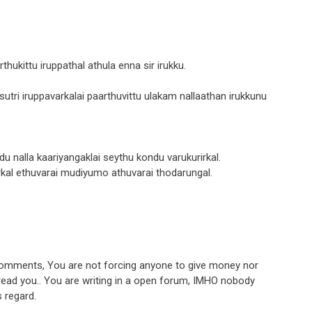
ukittu iruppathal athula enna sir irukku.
tri iruppavarkalai paarthuvittu ulakam nallaathan irukkunu
du nalla kaariyangaklai seythu kondu varukurirkal.
rirkal ethuvarai mudiyumo athuvarai thodarungal.
 comments, You are not forcing anyone to give money nor
read you.. You are writing in a open forum, IMHO nobody
s regard.