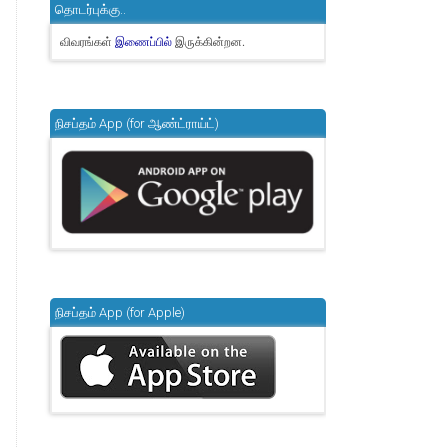
தொடர்புக்கு..
விவரங்கள்
இருக்கின்றன.
இணைப்பில்
நிசப்தம் App (for ஆண்ட்ராய்ட்)
நிசப்தம் App (for Apple)