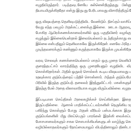
எழுதியிருந்தார். படித்தவுடனேயே சுள்ளென்றிருந்தது.
நியாயமிருக்கிறதோ என்று இருபது பேரிடமாவது விசாரித்திருப்ப
ஒரு விஷயத்தை தெளிவுபடுத்திவிட வேண்டும். நிசப்தம் வாசிப
வேறு எந்த பலமும் அறக்கட்டளைக்கு இல்லை. ஊடக ஆதரவு, பி
போகிற ஆயிரக்கணக்கானவர்களில் ஒரு பகுதியினர் வழங்கும் 
எழுத்தும் இல்லையென்றால் இவையெல்லாம் நடந்திருக்காது 
இல்லை என்பதிலும் தெளிவாகவே இருக்கிறேன். எனவே அதே எழு
முடிந்தவரைக்கும் கண்ணும் கருத்தமாகவே இருக்க முயல்கிறே
வரவு செலவுக் கணக்கையெல்லாம் மாதம் ஒரு முறை வெளிய
குறைந்தபட்சம் வாரத்திற்கு ஒரு முறையேனும் எழுதிவிட வ
கொள்கிறார்கள். அதில் ஒருவர் சொல்லக் கூடிய விஷயமாவது 
உறவுக்கார குடும்பத்தைப் பற்றிச் சொன்னார். அந்தக் குடும்பம
பிரிவில் இருந்த குடும்பத் தலைவர் இறந்துவிட்டார். மகன்கள
இதற்கு மேல் அதை விலாவாரியாக எழுத விரும்பவில்லை. எழுதவ
இப்படியான செய்திகள் அலைகழிக்கச் செய்கின்றன. இதைய
இருப்பதில்லை. ஆனால் பாதிக்கப்பட்டவர்களின் நெருங்கிய உ
பகிர்ந்து கொள்ளும் போது அதன் வீரியம் பன்மடங்காக இருக்கி
குடும்பங்களின் மீது மிகப்பெரும் பாரங்கள் இறக்கி வைக்
மோசமானவர்களும் சகல செளபாக்கியங்களுடன் வாழ்ந்து கொண
வழியில்லாதவர்களும் நோய்மையாலும் விபத்தினாலும் திண்டாட