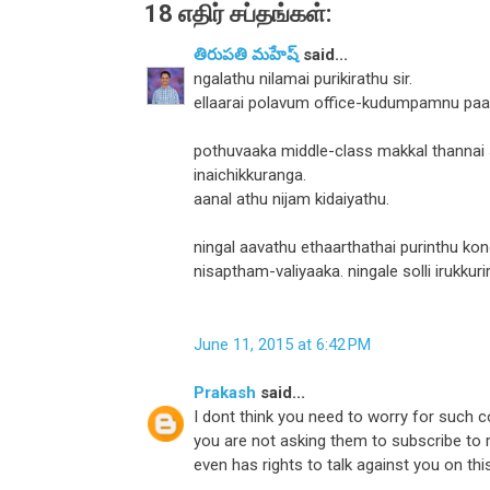
18 எதிர் சப்தங்கள்:
తిరుపతి మహేష్
said...
ngalathu nilamai purikirathu sir.
ellaarai polavum office-kudumpamnu paarth
pothuvaaka middle-class makkal thannai su
inaichikkuranga.
aanal athu nijam kidaiyathu.
ningal aavathu ethaarthathai purinthu kon
nisaptham-valiyaaka. ningale solli irukku
June 11, 2015 at 6:42 PM
Prakash
said...
I dont think you need to worry for such
you are not asking them to subscribe to 
even has rights to talk against you on thi