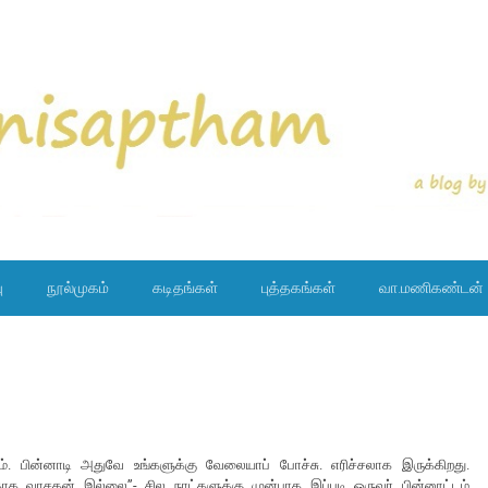
ு
நூல்முகம்
கடிதங்கள்
புத்தகங்கள்
வா.மணிகண்டன்
 பின்னாடி அதுவே உங்களுக்கு வேலையாப் போச்சு. எரிச்சலாக இருக்கிறது.
க வாசகன் இல்லை”- சில நாட்களுக்கு முன்பாக இப்படி ஒருவர் பின்னூட்டம்