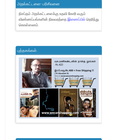
அறக்கட்டளை- பரிசீலனை
நிசப்தம் அறக்கட்டளைக்கு உதவி கோரி வரும்
விண்ணப்பங்களின் நிலவரத்தை
இணைப்பில்
தெரிந்து
கொள்ளலாம்.
புத்தகங்கள்..