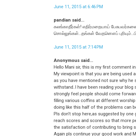
June 11, 2015 at 6:46 PM
pandian said...
கலங்காதீர்கள்! எதிர்மறையாய் பேசுபவர்களை 
சொல்லுங்கள்...தங்கள் வேதனௌப் புரியும்...
June 11, 2015 at 7:14 PM
Anonymous said...
Hello Mani sir, this is my first comment in
My viewpoint is that you are being used as
as you have mentioned not sure why he 
withstand..I have been reading your blog s
strongly feel people should come forward
filling various coffins at different worsh
doing like this half of the problems can
Pls don't stop here,as suggested by one 
reach scores and scores so that more peo
the satisfaction of contributing to bring 
Again pls continue your good work and M