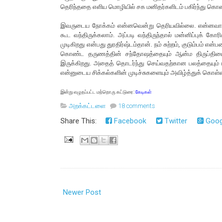
தெரிந்ததை எளிய மொழியில் சக மனிதர்களிடம் பகிர்ந்து கொண்ட
இவருடைய நோக்கம் என்னவென்று தெரியவில்லை. என்னவாக வே
கூட வந்திருக்கலாம். அப்படி வந்திருந்தால் மன்னிப்புக் கோ
முடிகிறது என்பது துரதிர்ஷ்டம்தான். நம் சுற்றம், குடும்பம் என
கொண்ட தருணத்தின் சந்தோஷத்தையும் ஆன்ம திருப்தியையு
இருக்கிறது. அதைத் தொடர்ந்து செய்வதற்கான பலத்தையும் ப
என்னுடைய சிக்கல்களின் முடிச்சுகளையும் அவிழ்த்துக் கொள்ள வி
இன்று எழுதப்பட்ட மற்றொரு கட்டுரை:
கேடிகள்
அறக்கட்டளை
18 comments
Share This:
Facebook
Twitter
Goog
Newer Post