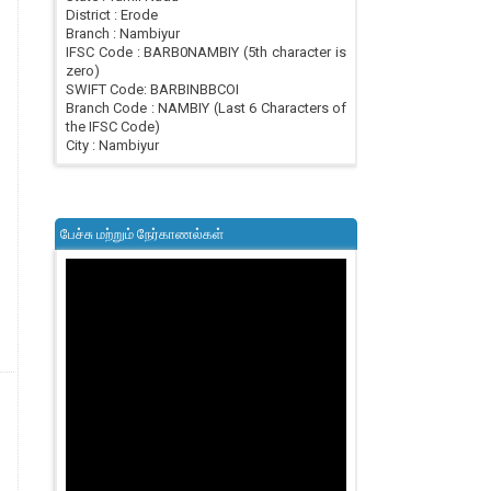
District : Erode
Branch : Nambiyur
IFSC Code : BARB0NAMBIY (5th character is
zero)
SWIFT Code: BARBINBBCOI
Branch Code : NAMBIY (Last 6 Characters of
the IFSC Code)
City : Nambiyur
பேச்சு மற்றும் நேர்காணல்கள்