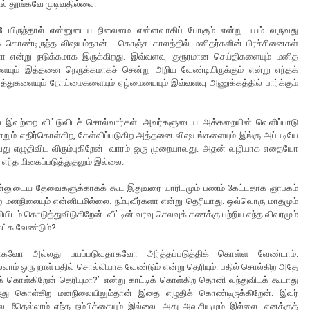
ில் தூங்கவே முடிவதில்லை.
ேயிருந்தால் என்னுடைய நிலைமை என்னவாகிப் போகும் என்று பயம் வருவது
கொண்டிருந்த விஷயம்தான் - கொஞ்ச காலத்தில் மனிதர்களின் பிரச்சினைகள்
னோ என்று நடுக்கமாக இருக்கிறது. இவ்வளவு குரூரமான செய்திகளையும் மனித
யும் இத்தனை நெருக்கமாகச் சென்று அறிய வேண்டியிருக்கும் என்று எந்தக்
 விபத்துகளையும் நோய்மைகளையும் ஏழ்மையையும் இவ்வளவு அணுக்கத்தில் பார்க்கும்
் இவற்றை விட்டுவிடச் சொல்வார்கள். அவர்களுடைய அக்கறையின் வெளிப்பாடு
தோறும் எதிர்கொள்கிற, கேள்விப்படுகிற அத்தனை விஷயங்களையும் இங்கு அப்படியே
து எழுதிவிட விரும்புகிறேன்- வாரம் ஒரு முறையாவது. அதன் வழியாக எதையோ
எந்த மிகைப்படுத்துதலும் இல்லை.
. என்னுடைய தேவைகளுக்காகக் கூட இதுவரை யாரிடமும் பணம் கேட்டதாக ஞாபகம்
நிலையும் என்னிடமில்லை. நம்புவீர்களா என்று தெரியாது. ஒவ்வொரு மாதமும்
யிடம் கொடுத்துவிடுகிறேன். வீட்டின் வரவு செலவுக் கணக்கு பற்றிய எந்த விவரமும்
ேட்க வேண்டும்?
வோ அல்லது பயப்படுவதாகவோ அர்த்தப்படுத்திக் கொள்ள வேண்டாம்.
லாம் ஒரு நாள் பதில் சொல்லியாக வேண்டும் என்று தெரியும். பதில் சொல்கிற அதே
் கொள்கிறேன் தெரியுமா?’ என்று காட்டிக் கொள்கிற தொனி வந்துவிடக் கூடாது
ிர்ந்து கொள்கிற மனநிலையிலும்தான் இதை எழுதிக் கொண்டிருக்கிறேன். இவர்
லை மீதெல்லாம் எந்த நம்பிக்கையும் இல்லை. அது அவசியமும் இல்லை. எனக்குத்