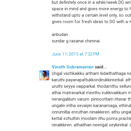
but definitely once in a while/week DO w
space in mind and gives more energy to 
withstand upto a certain level only, so o
gives room for fresh ideas to DO with a +
anbudan
sundar g rasanai chennai
June 11, 2015 at 7:32 PM
Vinoth Subramanian
said...
Ungal vazhkaikku artham kidaithathaga 
karuthi payanapattukkondirukkireerkal. at
uruthi seyya vaipparkal. thodarnthu sellu
athai matravarkal meethu irukkivaikkum m
nerangalilum varum. pinnoottam ittavar tha
ungalin intha sevaiyin karanamaga, ethir
onrumillai enruthan ninaikkiren. athu u
kettal ezhuthin moolam ithu ponra prachi
ninaikkiren. athaithan neengal seykirirkal.