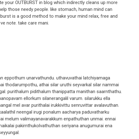
rite your OUTBURST in blog which indirectly cleans up more
help those needy people. like stomach, human mind can
utburst is a good method to make your mind relax, free and
ve note. take care mani.
nan eppothum unarvathundu. uthavuvathai latchiyamaga
hai thodarumpothu, athai silar uruthi seyvarkal silar nammai
ngal. purithalum pidithalum thanippatta manithan saarnthathu.
anopavam ellorkum silanerangalil varum. silarukku ella
ngal mel avar purithalai irukkivittu senruvittar avalavuthan.
ukaalathil neengal irugi ponalum aacharya paduvatharku
ngalai melum valimayanavarakkum enpathuthan unmai. ennai
naikalai pakirnthukolvathuthan seriyana anugumurai ena
 seyyungal.