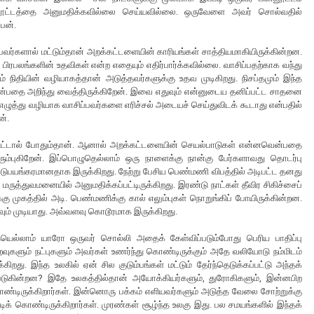
 பின்னூட்டத்தை அனுமதிக்கவில்லை செய்யவில்லை. ஒருவேளை அவர் சொல்வதில்
ேன்.
்பவர்களால் மட்டும்தான் அறக்கட்டளையின் காரியங்கள் சாத்தியமாகியிருக்கின்றன.
ரபலங்களின் உதவிகள் என்ற எதையும் எதிர்பார்க்கவில்லை. வாசிப்பதற்காக வந்து
நிதியின் வழியாகத்தான் அடுத்தவர்களுக்கு உதவ முடிகிறது. நிசப்தமும் இந்த
என்பதை அறிந்து வைத்திருக்கிறேன். இவை எதுவும் என்னுடைய தனிப்பட்ட சாதனை
த்து வழியாக வாசிப்பவர்களை எரிச்சல் அடையச் செய்துவிடக் கூடாது என்பதில்
ன்.
ிட்டால் போதும்தான். ஆனால் அறக்கட்டளையின் செயல்பாடுகள் என்னவென்பதை
ிரும்புகிறேன். இப்பொழுதெல்லாம் ஒரு நாளைக்கு நான்கு பேர்களாவது தொடர்பு
படுபயங்கரமானதாக இருக்கிறது. நேற்று பேசிய பெண்மணி விபத்தில் அடிபட்ட தனது
ே மருத்துவமனையில் அனுமதிக்கப்பட்டிருக்கிறது. இரண்டு நாட்கள் தீவிர சிகிச்சைப்
ுக்கு முகத்தில் அடி. பெண்மணிக்கு கால் எலும்புகள் நொறுங்கிப் போயிருக்கின்றன.
ும் முடியாது. அவ்வளவு கொடூரமாக இருக்கிறது.
ெல்லாம் யாரோ ஒருவர் சொல்லி அதைக் கேள்விப்படும்போது பெரிய பாதிப்பு
றவுகளும் நட்புகளும் அவர்கள் உணர்ந்து கொண்டிருக்கும் அதே வலியோடு நம்மிடம்
றது. இந்த உலகில் ஏன் சில குடும்பங்கள் மட்டும் தேர்ந்தெடுக்கப்பட்டு அந்தக்
கப்படுகின்றன? இதே உலகத்தில்தான் அயோக்கியர்களும், துரோகிகளும், இன்னபிற
்டிருக்கிறார்கள். இன்னொரு பக்கம் எளியவர்களும் அடுத்த வேலை சோற்றுக்கு
ிக் கொண்டிருக்கிறார்கள். முரண்கள் சூழ்ந்த உலகு இது. பல சமயங்களில் இந்தக்