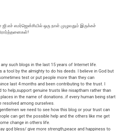
ஜி.எச் எமர்ஜென்சியில் ஒரு நாள் முழுவதும் இருக்கச்
பிரார்த்தனைகள்!
 any such blogs in the last 15 years of Internet life.
 a tool by the almighty to do his deeds. I believe in God but
sometimes test or put people more than they can
ince last 4 months and been contributing to the trust. I
 to help,support genuine trusts like nisaptham rather than
ip places in the name of donations...if every human being start
 be resolved among ourselves.
gentlemen we need to see how this blog or your trust can
ple can get the possible help and the others like me get
some change in others life.
ay god bless/ give more strength,peace and happiness to