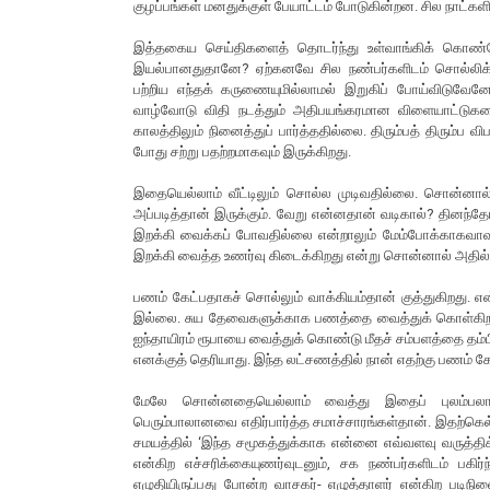
குழப்பங்கள் மனதுக்குள் பேயாட்டம் போடுகின்றன. சில நாட்கள
இத்தகைய செய்திகளைத் தொடர்ந்து உள்வாங்கிக் கொண்ட
இயல்பானதுதானே? ஏற்கனவே சில நண்பர்களிடம் சொல்லிக் 
பற்றிய எந்தக் கருணையுமில்லாமல் இறுகிப் போய்விடுவே
வாழ்வோடு விதி நடத்தும் அதிபயங்கரமான விளையாட்டுகளை
காலத்திலும் நினைத்துப் பார்த்ததில்லை. திரும்பத் திரும்ப
போது சற்று பதற்றமாகவும் இருக்கிறது.
இதையெல்லாம் வீட்டிலும் சொல்ல முடிவதில்லை. சொன்னால
அப்படித்தான் இருக்கும். வேறு என்னதான் வடிகால்? தினந்
இறக்கி வைக்கப் போவதில்லை என்றாலும் மேம்போக்காகவாவ
இறக்கி வைத்த உணர்வு கிடைக்கிறது என்று சொன்னால் அதில் 
பணம் கேட்பதாகச் சொல்லும் வாக்கியம்தான் குத்துகிறது
இல்லை. சுய தேவைகளுக்காக பணத்தை வைத்துக் கொள்கிற மன
ஐந்தாயிரம் ரூபாயை வைத்துக் கொண்டு மீதச் சம்பளத்தை தம்பி
எனக்குத் தெரியாது. இந்த லட்சணத்தில் நான் எதற்கு பணம் க
மேலே சொன்னதையெல்லாம் வைத்து இதைப் புலம்பலாக
பெரும்பாலானவை எதிர்பார்த்த சமாச்சாரங்கள்தான். இதற்கெல்
சமயத்தில் ‘இந்த சமூகத்துக்காக என்னை எவ்வளவு வருத்திக
என்கிற எச்சரிக்கையுணர்வுடனும், சக நண்பர்களிடம் பக
எழுதியிருப்பது போன்ற வாசகர்- எழுத்தாளர் என்கிற படிநி