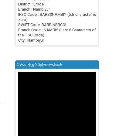
District : Erode
Branch : Nambiyur
IFSC Code : BARB0NAMBIY (5th character is
zero)
SWIFT Code: BARBINBBCOI
Branch Code : NAMBIY (Last 6 Characters of
the IFSC Code)
City : Nambiyur
பேச்சு மற்றும் நேர்காணல்கள்