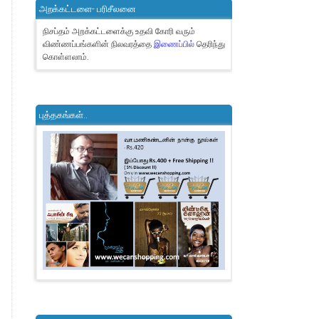
அறக்கட்டளை- பரிசீலனை
நிசப்தம் அறக்கட்டளைக்கு உதவி கோரி வரும்
விண்ணப்பங்களின் நிலவரத்தை
இணைப்பில்
தெரிந்து
கொள்ளலாம்.
புத்தகங்கள்..