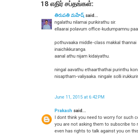
18 எதிர் சப்தங்கள்:
తిరుపతి మహేష్
said...
ngalathu nilamai purikirathu sir.
ellaarai polavum office-kudumpamnu paarth
pothuvaaka middle-class makkal thannai su
inaichikkuranga.
aanal athu nijam kidaiyathu.
ningal aavathu ethaarthathai purinthu kon
nisaptham-valiyaaka. ningale solli irukku
June 11, 2015 at 6:42 PM
Prakash
said...
I dont think you need to worry for such
you are not asking them to subscribe to 
even has rights to talk against you on thi