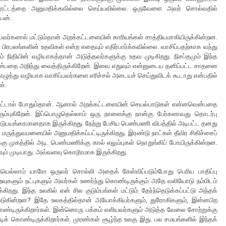
 பின்னூட்டத்தை அனுமதிக்கவில்லை செய்யவில்லை. ஒருவேளை அவர் சொல்வதில்
ேன்.
்பவர்களால் மட்டும்தான் அறக்கட்டளையின் காரியங்கள் சாத்தியமாகியிருக்கின்றன.
ரபலங்களின் உதவிகள் என்ற எதையும் எதிர்பார்க்கவில்லை. வாசிப்பதற்காக வந்து
நிதியின் வழியாகத்தான் அடுத்தவர்களுக்கு உதவ முடிகிறது. நிசப்தமும் இந்த
என்பதை அறிந்து வைத்திருக்கிறேன். இவை எதுவும் என்னுடைய தனிப்பட்ட சாதனை
த்து வழியாக வாசிப்பவர்களை எரிச்சல் அடையச் செய்துவிடக் கூடாது என்பதில்
ன்.
ிட்டால் போதும்தான். ஆனால் அறக்கட்டளையின் செயல்பாடுகள் என்னவென்பதை
ிரும்புகிறேன். இப்பொழுதெல்லாம் ஒரு நாளைக்கு நான்கு பேர்களாவது தொடர்பு
படுபயங்கரமானதாக இருக்கிறது. நேற்று பேசிய பெண்மணி விபத்தில் அடிபட்ட தனது
ே மருத்துவமனையில் அனுமதிக்கப்பட்டிருக்கிறது. இரண்டு நாட்கள் தீவிர சிகிச்சைப்
ுக்கு முகத்தில் அடி. பெண்மணிக்கு கால் எலும்புகள் நொறுங்கிப் போயிருக்கின்றன.
ும் முடியாது. அவ்வளவு கொடூரமாக இருக்கிறது.
ெல்லாம் யாரோ ஒருவர் சொல்லி அதைக் கேள்விப்படும்போது பெரிய பாதிப்பு
றவுகளும் நட்புகளும் அவர்கள் உணர்ந்து கொண்டிருக்கும் அதே வலியோடு நம்மிடம்
றது. இந்த உலகில் ஏன் சில குடும்பங்கள் மட்டும் தேர்ந்தெடுக்கப்பட்டு அந்தக்
கப்படுகின்றன? இதே உலகத்தில்தான் அயோக்கியர்களும், துரோகிகளும், இன்னபிற
்டிருக்கிறார்கள். இன்னொரு பக்கம் எளியவர்களும் அடுத்த வேலை சோற்றுக்கு
ிக் கொண்டிருக்கிறார்கள். முரண்கள் சூழ்ந்த உலகு இது. பல சமயங்களில் இந்தக்