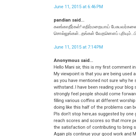
June 11, 2015 at 6:46 PM
pandian said...
கலங்காதீர்கள்! எதிர்மறையாய் பேசுபவர்களை 
சொல்லுங்கள்...தங்கள் வேதனௌப் புரியும்...
June 11, 2015 at 7:14 PM
Anonymous said...
Hello Mani sir, this is my first comment in
My viewpoint is that you are being used as
as you have mentioned not sure why he 
withstand..I have been reading your blog s
strongly feel people should come forward
filling various coffins at different worsh
doing like this half of the problems can
Pls don't stop here,as suggested by one 
reach scores and scores so that more peo
the satisfaction of contributing to bring 
Again pls continue your good work and M