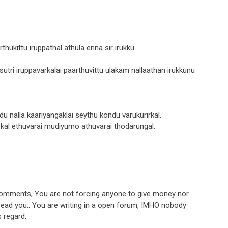
ukittu iruppathal athula enna sir irukku.
tri iruppavarkalai paarthuvittu ulakam nallaathan irukkunu
du nalla kaariyangaklai seythu kondu varukurirkal.
rirkal ethuvarai mudiyumo athuvarai thodarungal.
 comments, You are not forcing anyone to give money nor
read you.. You are writing in a open forum, IMHO nobody
s regard.