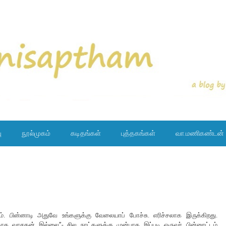
ு
நூல்முகம்
கடிதங்கள்
புத்தகங்கள்
வா.மணிகண்டன்
 பின்னாடி அதுவே உங்களுக்கு வேலையாப் போச்சு. எரிச்சலாக இருக்கிறது.
க வாசகன் இல்லை”- சில நாட்களுக்கு முன்பாக இப்படி ஒருவர் பின்னூட்டம்