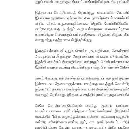
குழப்பங்கள் மனதுக்குள் பேயாட்டம் போடுகின்றன. சில நாட்கள
இத்தகைய செய்திகளைத் தொடர்ந்து உள்வாங்கிக் கொண்ட
இயல்பானதுதானே? ஏற்கனவே சில நண்பர்களிடம் சொல்லிக் 
பற்றிய எந்தக் கருணையுமில்லாமல் இறுகிப் போய்விடுவே
வாழ்வோடு விதி நடத்தும் அதிபயங்கரமான விளையாட்டுகளை
காலத்திலும் நினைத்துப் பார்த்ததில்லை. திரும்பத் திரும்ப
போது சற்று பதற்றமாகவும் இருக்கிறது.
இதையெல்லாம் வீட்டிலும் சொல்ல முடிவதில்லை. சொன்னால
அப்படித்தான் இருக்கும். வேறு என்னதான் வடிகால்? தினந்
இறக்கி வைக்கப் போவதில்லை என்றாலும் மேம்போக்காகவாவ
இறக்கி வைத்த உணர்வு கிடைக்கிறது என்று சொன்னால் அதில் 
பணம் கேட்பதாகச் சொல்லும் வாக்கியம்தான் குத்துகிறது
இல்லை. சுய தேவைகளுக்காக பணத்தை வைத்துக் கொள்கிற மன
ஐந்தாயிரம் ரூபாயை வைத்துக் கொண்டு மீதச் சம்பளத்தை தம்பி
எனக்குத் தெரியாது. இந்த லட்சணத்தில் நான் எதற்கு பணம் க
மேலே சொன்னதையெல்லாம் வைத்து இதைப் புலம்பலாக
பெரும்பாலானவை எதிர்பார்த்த சமாச்சாரங்கள்தான். இதற்கெல்
சமயத்தில் ‘இந்த சமூகத்துக்காக என்னை எவ்வளவு வருத்திக
என்கிற எச்சரிக்கையுணர்வுடனும், சக நண்பர்களிடம் பக
எழுதியிருப்பது போன்ற வாசகர்- எழுத்தாளர் என்கிற படிநி