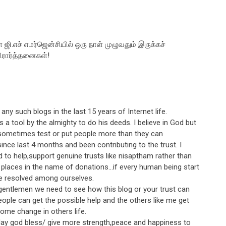
ஜி.எச் எமர்ஜென்சியில் ஒரு நாள் முழுவதும் இருக்கச்
பிரார்த்தனைகள்!
 any such blogs in the last 15 years of Internet life.
 a tool by the almighty to do his deeds. I believe in God but
sometimes test or put people more than they can
ince last 4 months and been contributing to the trust. I
 to help,support genuine trusts like nisaptham rather than
ip places in the name of donations...if every human being start
 be resolved among ourselves.
gentlemen we need to see how this blog or your trust can
ple can get the possible help and the others like me get
some change in others life.
ay god bless/ give more strength,peace and happiness to