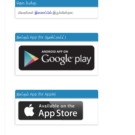
தொடர்புக்கு..
விவரங்கள்
இருக்கின்றன.
இணைப்பில்
நிசப்தம் App (for ஆண்ட்ராய்ட்)
நிசப்தம் App (for Apple)