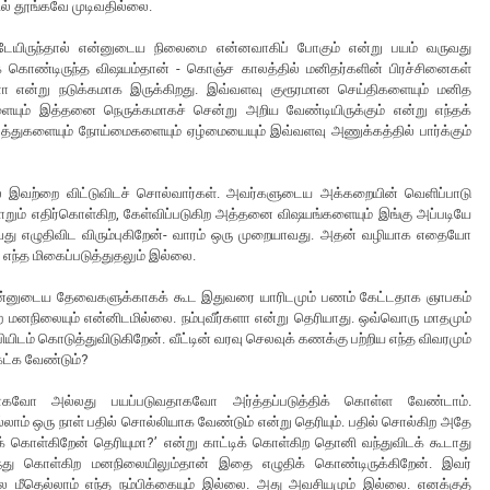
ில் தூங்கவே முடிவதில்லை.
ேயிருந்தால் என்னுடைய நிலைமை என்னவாகிப் போகும் என்று பயம் வருவது
கொண்டிருந்த விஷயம்தான் - கொஞ்ச காலத்தில் மனிதர்களின் பிரச்சினைகள்
னோ என்று நடுக்கமாக இருக்கிறது. இவ்வளவு குரூரமான செய்திகளையும் மனித
யும் இத்தனை நெருக்கமாகச் சென்று அறிய வேண்டியிருக்கும் என்று எந்தக்
 விபத்துகளையும் நோய்மைகளையும் ஏழ்மையையும் இவ்வளவு அணுக்கத்தில் பார்க்கும்
் இவற்றை விட்டுவிடச் சொல்வார்கள். அவர்களுடைய அக்கறையின் வெளிப்பாடு
தோறும் எதிர்கொள்கிற, கேள்விப்படுகிற அத்தனை விஷயங்களையும் இங்கு அப்படியே
து எழுதிவிட விரும்புகிறேன்- வாரம் ஒரு முறையாவது. அதன் வழியாக எதையோ
எந்த மிகைப்படுத்துதலும் இல்லை.
. என்னுடைய தேவைகளுக்காகக் கூட இதுவரை யாரிடமும் பணம் கேட்டதாக ஞாபகம்
நிலையும் என்னிடமில்லை. நம்புவீர்களா என்று தெரியாது. ஒவ்வொரு மாதமும்
யிடம் கொடுத்துவிடுகிறேன். வீட்டின் வரவு செலவுக் கணக்கு பற்றிய எந்த விவரமும்
ேட்க வேண்டும்?
வோ அல்லது பயப்படுவதாகவோ அர்த்தப்படுத்திக் கொள்ள வேண்டாம்.
லாம் ஒரு நாள் பதில் சொல்லியாக வேண்டும் என்று தெரியும். பதில் சொல்கிற அதே
் கொள்கிறேன் தெரியுமா?’ என்று காட்டிக் கொள்கிற தொனி வந்துவிடக் கூடாது
ிர்ந்து கொள்கிற மனநிலையிலும்தான் இதை எழுதிக் கொண்டிருக்கிறேன். இவர்
லை மீதெல்லாம் எந்த நம்பிக்கையும் இல்லை. அது அவசியமும் இல்லை. எனக்குத்