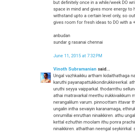
but definitely once in a while/week DO w
space in mind and gives more energy to 
withstand upto a certain level only, so o
gives room for fresh ideas to DO with a +
anbudan
sundar g rasanai chennai
June 11, 2015 at 7:32 PM
Vinoth Subramanian
said...
Ungal vazhkaikku artham kidaithathaga 
karuthi payanapattukkondirukkireerkal. at
uruthi seyya vaipparkal. thodarnthu sellu
athai matravarkal meethu irukkivaikkum m
nerangalilum varum. pinnoottam ittavar tha
ungalin intha sevaiyin karanamaga, ethir
onrumillai enruthan ninaikkiren. athu u
kettal ezhuthin moolam ithu ponra prachi
ninaikkiren. athaithan neengal seykirirkal.