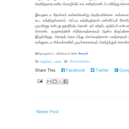
தெரிந்ததை எளிய மொழியில் சக மனிதர்களிடம் பகிர்ந்து கொண்ட
இவருடைய நோக்கம் என்னவென்று தெரியவில்லை. என்னவாக வே
கூட வந்திருக்கலாம். அப்படி வந்திருந்தால் மன்னிப்புக் கோ
முடிகிறது என்பது துரதிர்ஷ்டம்தான். நம் சுற்றம், குடும்பம் என
கொண்ட தருணத்தின் சந்தோஷத்தையும் ஆன்ம திருப்தியையு
இருக்கிறது. அதைத் தொடர்ந்து செய்வதற்கான பலத்தையும் ப
என்னுடைய சிக்கல்களின் முடிச்சுகளையும் அவிழ்த்துக் கொள்ள வி
இன்று எழுதப்பட்ட மற்றொரு கட்டுரை:
கேடிகள்
அறக்கட்டளை
18 comments
Share This:
Facebook
Twitter
Goog
Newer Post