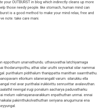
rite your OUTBURST in blog which indirectly cleans up more
help those needy people. like stomach, human mind can
utburst is a good method to make your mind relax, free and
ve note. take care mani.
nan eppothum unarvathundu. uthavuvathai latchiyamaga
hai thodarumpothu, athai silar uruthi seyvarkal silar nammai
ngal. purithalum pidithalum thanippatta manithan saarnthathu.
anopavam ellorkum silanerangalil varum. silarukku ella
ngal mel avar purithalai irukkivittu senruvittar avalavuthan.
ukaalathil neengal irugi ponalum aacharya paduvatharku
ngalai melum valimayanavarakkum enpathuthan unmai. ennai
naikalai pakirnthukolvathuthan seriyana anugumurai ena
 seyyungal.