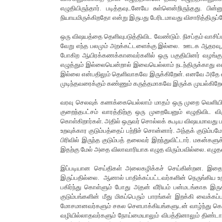
எழுதியிருந்தார். படித்தவுடனேயே சுள்ளென்றிருந்தது.
நியாயமிருக்கிறதோ என்று இருபது பேரிடமாவது விசாரித்திருப்ப
ஒரு விஷயத்தை தெளிவுபடுத்திவிட வேண்டும். நிசப்தம் வாசிப
வேறு எந்த பலமும் அறக்கட்டளைக்கு இல்லை. ஊடக ஆதரவு, பி
போகிற ஆயிரக்கணக்கானவர்களில் ஒரு பகுதியினர் வழங்கும் 
எழுத்தும் இல்லையென்றால் இவையெல்லாம் நடந்திருக்காது 
இல்லை என்பதிலும் தெளிவாகவே இருக்கிறேன். எனவே அதே எழு
முடிந்தவரைக்கும் கண்ணும் கருத்தமாகவே இருக்க முயல்கிறே
வரவு செலவுக் கணக்கையெல்லாம் மாதம் ஒரு முறை வெளிய
குறைந்தபட்சம் வாரத்திற்கு ஒரு முறையேனும் எழுதிவிட வ
கொள்கிறார்கள். அதில் ஒருவர் சொல்லக் கூடிய விஷயமாவது 
உறவுக்கார குடும்பத்தைப் பற்றிச் சொன்னார். அந்தக் குடும்பம
பிரிவில் இருந்த குடும்பத் தலைவர் இறந்துவிட்டார். மகன்கள
இதற்கு மேல் அதை விலாவாரியாக எழுத விரும்பவில்லை. எழுதவ
இப்படியான செய்திகள் அலைகழிக்கச் செய்கின்றன. இதைய
இருப்பதில்லை. ஆனால் பாதிக்கப்பட்டவர்களின் நெருங்கிய உ
பகிர்ந்து கொள்ளும் போது அதன் வீரியம் பன்மடங்காக இருக்கி
குடும்பங்களின் மீது மிகப்பெரும் பாரங்கள் இறக்கி வைக்
மோசமானவர்களும் சகல செளபாக்கியங்களுடன் வாழ்ந்து கொண
வழியில்லாதவர்களும் நோய்மையாலும் விபத்தினாலும் திண்டாட