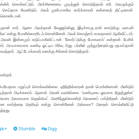
க் கொள்ளட்டும். பிரச்சினையை முடித்துக் கொடுத்தால் சரி. அவருக்கும்
ரி செய்தாக வேண்டும். அவர் முன்பாகவே கார்க்காரன் என்னைத் திட்டினான்.
க் கொண்டான்.
்புதான் சார். ஆனா அவர்தான் வேணும்ன்னு இடிச்சாரு..ராங் சைடுக்கு ஃபைன்
ுங்க’ என்று போலீஸ்காரரிடம் சொன்னேன். அவர் கொஞ்சம் சமாதானம் ஆகிவிட்டார்.
 அவன் இன்னமும் கடுப்பாகிவிட்டான். ‘கோர்ட்டுக்கு போகலாம்’ என்றான். பேசிக்
். அபயாகரமாக வண்டி ஓட்டிய பிரிவு அது. பர்ஸில் முந்நூற்றைம்பது ரூபாய்தான்
 வைத்தார். ஆட்டோக்காரர் எனக்கு சிக்னல் கொடுத்தார்.
ன்றார்.
் பெரியதாக மறுப்புச் சொல்லவில்லை. ஹிந்திக்காரன் தான் பொங்கினான். மீண்டும்
ிடித்தால் பிடிக்கலாம். ஆனால் அவன் வரவில்லை. ‘வண்டியை ஓரமாக நிறுத்துங்க’
. அவசர அவசரமாக ஹெல்மெட் அணிந்துகொண்டு அவனைப் பார்த்தேன். மீண்டும்
ான வார்த்தை தெரியும் என்று சொன்னேன் அல்லவா? அதைச் சொல்லிவிட்டு
ந்தது.
le+
Stumble
Digg