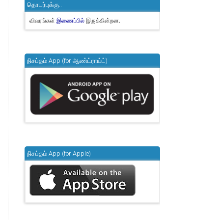
தொடர்புக்கு..
விவரங்கள்
இருக்கின்றன.
இணைப்பில்
நிசப்தம் App (for ஆண்ட்ராய்ட்)
நிசப்தம் App (for Apple)