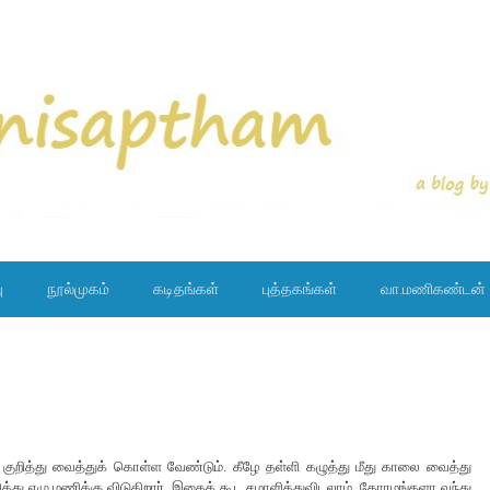
ு
நூல்முகம்
கடிதங்கள்
புத்தகங்கள்
வா.மணிகண்டன்
 குறித்து வைத்துக் கொள்ள வேண்டும். கீழே தள்ளி கழுத்து மீது காலை வைத்து
பித்து ஏழு மணிக்கு விடுகிறார். இதைக் கூட சமாளித்துவிடலாம். கோரமங்களா வந்து