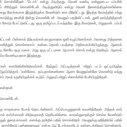
ான் சொல்கிறேன். ‘டொக்’ என்று அடித்தது. அவன் வண்டி என்னுடைய பம்பரில்
ம் சிரித்துக் கொண்டேன். அடித்துவிடும் என்று அவன் நினைத்திருக்கவில்லை
வனது நோக்கமாக இருந்திருக்க வேண்டும். கை மீறிவிட்டது. இடித்த வேகத்தில் சற்று
ுத்து ஊன்றி நின்று கொண்டேன். அவனும் பதறிவிட்டான். துளி நகர்த்தித்தான்
ம் கோடு போட்டுவிட்டது. ஒரு தமிழ்ப்படம் வந்ததே- இரு கோடுகள், அதுதான். பம்பர்
ிட்டான். பின்னால் நிற்பவர்கள் தாறுமாறாக ஒலி எழுப்பினார்கள். அவனது அத்தனை
 சமாளித்துக் கொள்ளலாம்- கன்னடம்தான் பயத்தை அதிகமாக்கியிருந்தது. ஆனால்
்தவுடனேயே ஒரு வசை. அது ஒரு மட்டமான ஆபாசச் சொல் என்று தெரியும். ஆனால்
பம்ம வேண்டியதாக இருந்தது.
 களமிறங்கிவிடுவார்கள். நேற்றும் அப்படித்தான். விஜய் படம் ஒட்டியிருந்த
ன் ஆரம்பித்தார். ‘என்னோட தப்புதாங்கண்ணா ஆனா வேணும்ன்னே கொண்டு வந்து
ர் உருகியிருக்கக் கூடும். அதுவும் விஜய் ஸ்லாங்கில் பேசியிருந்தேன்.
 என்றான்.
க் கொண்டேன்.
க்கு சாதகமாக பேசத் தொடங்கினார். அப்பொழுதுதான் கவனித்தேன். அந்தக் கார்
ஆனால் கார்க்காரன் விடுவதாகத் தெரியவில்லை. காவல்துறைக்குச் செல்ல வேண்டும்
துத் துறை காவலர். எனக்கு தமிழில் பதில் சொல்கிறார். அவனுக்கு ஹிந்தியில் பதில்
ை நாசக்கேடு பண்ணுறானுக’ என்று ஆட்டோக்காரரிடம் கன்னடத்திலும் சொன்னார்.