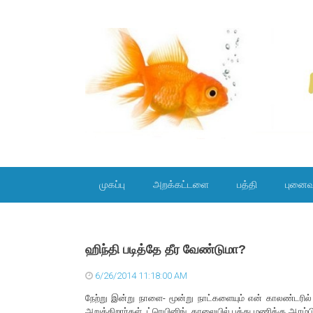
SKIP TO CONTENT
முகப்பு
அறக்கட்டளை
பத்தி
புனைவ
ஹிந்தி படித்தே தீர வேண்டுமா?
6/26/2014 11:18:00 AM
நேற்று இன்று நாளை- மூன்று நாட்களையும் என் காலண்டரில்
அறுக்கிறார்கள். ட்ரெயினிங். காலையில் பத்து மணிக்கு ஆரம்