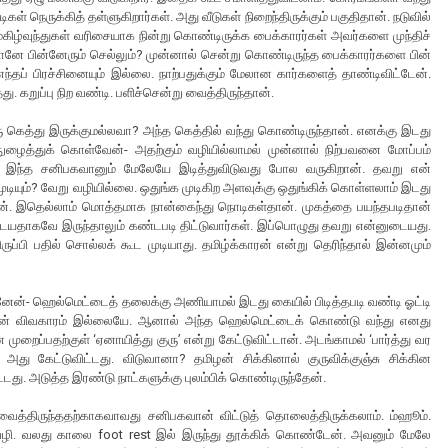
ெருக்கித் தள்ளுகிறார்கள். அது வீடுகள் நிறைந்திருக்கும் பகுதிதான். நடுவில்
 மகிழ்வுந்துகள் வரிசையாக நின்று கொண்டிருக்க பைக்காரர்கள் அவர்களை முந்திச்
ானே பின்னேரும் செல்லும்? முன்னால் சென்று கொண்டிருந்த பைக்காரர்களை பின்
ந்தப் பிரச்சினையும் இல்லை. நாற்பதுக்கும் மேலான கார்களைத் தாண்டிவிட்டேன்.
. கறுப்பு நிற வண்டி. பளிச்சென்று வைத்திருந்தான்.
ஒரு கெத்து இருக்குமல்லவா? அந்த கெத்தில் வந்து கொண்டிருந்தான். எனக்கு இடது
ளே நுழைத்துக் கொள்வேன்- அதற்கும் வழியில்லாமல் முன்னால் நிற்பவனை மோப்பம்
 வரும் இந்த சனிபகவானும் மேலேயே இடித்துவிடுவது போல வருகிறான். தவறு என்
டியும்? வேறு வழியில்லை. ஒதுங்க முடிகிற அளவுக்கு ஒதுங்கிக் கொள்ளலாம் இடது
டேன். இதெல்லாம் மொத்தமாக நான்கைந்து நொடிகள்தான். முகத்தை பயந்தபடிதான்
ையதாகவே இருந்தாலும் கண்டபடி திட்டுவார்கள். இப்பொழுது தவறு என்னுடையது.
ிருப்பி பதில் சொல்லக் கூட முடியாது. தமிழ்க்காரன் என்று தெரிந்தால் இன்னமும்
ினேன்- ஹெல்மெட்டைத் தலைக்கு அணியாமல் இடது கையில் பிடித்தபடி வண்டி ஓட்டி
ல்தான் விவகாரம் இல்லையே. ஆனால் அந்த ஹெல்மெட்டைக் கொண்டு வந்து எனது
 முறைப்பதற்குள் ‘ஏனாயித்து குரு’ என்று கேட்டுவிட்டான். அடங்காமல் ‘பார்த்து வர
அது கேட்டுவிட்டது. விடுவானா? தமிழன் சிக்கினால் குருவிக்குஞ்சு சிக்கின
்டது. அடுத்த இரண்டு நாட்களுக்கு புலம்பிக் கொண்டிருந்தேன்.
 வைத்திருந்ததற்காகவாவது சனிபகவான் விட்டுத் தொலைத்திருக்கலாம். ம்ஹூம்.
வழி. வலது காலை foot rest இல் இருந்து தூக்கிக் கொண்டேன். அவனும் மேலே