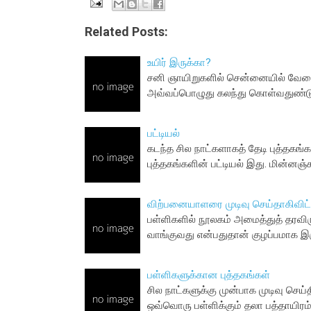
Related Posts:
உயிர் இருக்கா?
சனி ஞாயிறுகளில் சென்னையில் வேலை
அவ்வப்பொழுது கலந்து கொள்வதுண்டு
பட்டியல்
கடந்த சில நாட்களாகத் தேடி புத்தகங்
புத்தகங்களின் பட்டியல் இது. மின்னஞ்ச
விற்பனையாளரை முடிவு செய்தாகிவிட
பள்ளிகளில் நூலகம் அமைத்துத் தரவிர
வாங்குவது என்பதுதான் குழப்பமாக இர
பள்ளிகளுக்கான புத்தகங்கள்
சில நாட்களுக்கு முன்பாக முடிவு செய
ஒவ்வொரு பள்ளிக்கும் தலா பத்தாயிரம