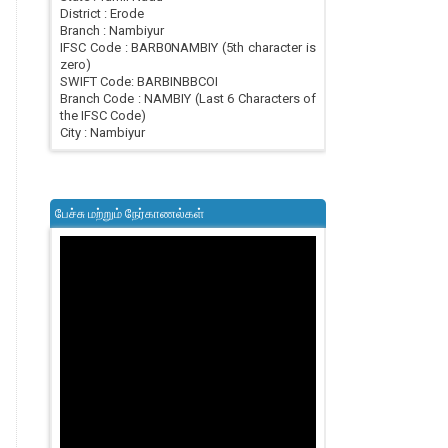
District : Erode
Branch : Nambiyur
IFSC Code : BARB0NAMBIY (5th character is
zero)
SWIFT Code: BARBINBBCOI
Branch Code : NAMBIY (Last 6 Characters of
the IFSC Code)
City : Nambiyur
பேச்சு மற்றும் நேர்காணல்கள்