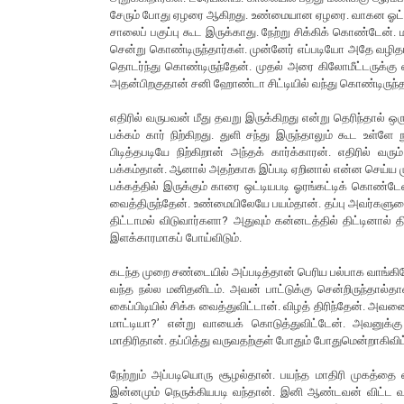
சேரும் போது ஏழரை ஆகிறது. உண்மையான ஏழரை. வாகன ஓட்டிகள் ந
சாலைப் பகுப்பு கூட இருக்காது. நேற்று சிக்கிக் கொண்டேன்.
சென்று கொண்டிருந்தார்கள். முன்னேர் எப்படியோ அதே வழித
தொடர்ந்து கொண்டிருந்தேன். முதல் அரை கிலோமீட்டருக்கு எ
அதன்பிறகுதான் சனி ஹோண்டா சிட்டியில் வந்து கொண்டிருந்தது
எதிரில் வருபவன் மீது தவறு இருக்கிறது என்று தெரிந்தால் 
பக்கம் கார் நிற்கிறது. துளி சந்து இருந்தாலும் கூட உள்
பிடித்தபடியே நிற்கிறான் அந்தக் கார்க்காரன். எதிரில்
பக்கம்தான். ஆனால் அதற்காக இப்படி ஏறினால் என்ன செய்ய மு
பக்கத்தில் இருக்கும் காரை ஒட்டியபடி ஓரங்கட்டிக் கொண்
வைத்திருந்தேன். உண்மையிலேயே பயம்தான். தப்பு அவர்களுட
திட்டாமல் விடுவார்களா? அதுவும் கன்னடத்தில் திட்டினால் த
இளக்காரமாகப் போய்விடும்.
கடந்த முறை சண்டையில் அப்படித்தான் பெரிய பல்பாக வாங்க
வந்த நல்ல மனிதனிடம். அவன் பாட்டுக்கு சென்றிருந்தா
கைப்பிடியில் சிக்க வைத்துவிட்டான். விழத் திரிந்தேன். அவனை
மாட்டியா?’ என்று வாயைக் கொடுத்துவிட்டேன். அவனுக்கு 
மாதிரிதான். தப்பித்து வருவதற்குள் போதும் போதுமென்றாகிவிட
நேற்றும் அப்படியொரு சூழல்தான். பயந்த மாதிரி முகத்தை
இன்னமும் நெருக்கியபடி வந்தான். இனி ஆண்டவன் விட்ட 