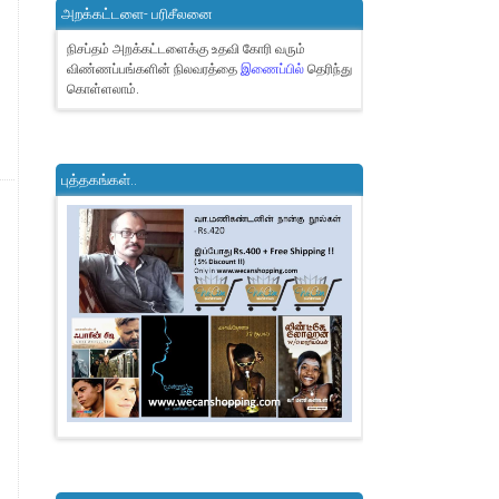
அறக்கட்டளை- பரிசீலனை
நிசப்தம் அறக்கட்டளைக்கு உதவி கோரி வரும்
விண்ணப்பங்களின் நிலவரத்தை
இணைப்பில்
தெரிந்து
கொள்ளலாம்.
புத்தகங்கள்..