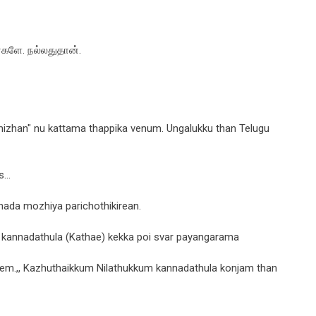
்களே. நல்லதுதான்.
amizhan" nu kattama thappika venum. Ungalukku than Telugu
...
nnada mozhiya parichothikirean.
u kannadathula (Kathae) kekka poi svar payangarama
lem.,, Kazhuthaikkum Nilathukkum kannadathula konjam than