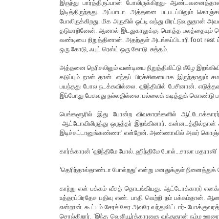
இருந்து பார்த்திருப்பான் போலிருக்கிறது- ஆண்டவனைத்த
இடித்திருந்தது. அப்பாடா. அத்தனை படபடப்பிலும் கொஞ்ச
போலிருக்கிறது. மிக அருகில் ஓட்டி வந்து மிரட்டுவதுதான் அ
தடுமாறினேன். ஆனால் இடதுகாலுக்கு மொத்த பலத்தையும் கொட
வண்டியை நிறுத்தினான். அதற்குள் அடங்கப்பிடாரி foot rest 
ஒரு கோடு, ஃபுட் ரெஸ்ட் ஒரு கோடு. சுத்தம்.
அத்தனை நெரிசலிலும் வண்டியை நிறுத்திவிட்டு கீழே இறங்கிவ
கடுப்பும் நான் தான். எந்தப் பிரச்சினையாக இருந்தாலும்
பயந்தது போல நடக்கவில்லை. ஹிந்தியில் பேசினான். எடுத
இப்போது பேசுவது நல்லதில்லை. பல்லைக் கடித்துக் கொண்டு 
பெங்களூரில் இது போன்ற விவகாரங்களில் ஆட்டோக்காரர்கள்
ஆட்டோவிலிருந்து ஒருத்தர் இறங்கினார். கன்னடத்தில்தா
இடிச்சுட்டானுங்கண்ணா’ என்றேன். அண்ணாவில் அவர் கொஞ்சம் அவ
கார்க்காரன் ‘ஹிந்திமே போல்..ஹிந்திமே போல்...சாலா மதராஸி’
‘தெரிந்தால்தாண்டா போல்றது’ என்று மனதுக்குள் நினைத்து
காற்று என் பக்கம் வீசத் தொடங்கியது. ஆட்டோக்காரர் என
உத்தரப்பிரதேச பதிவு எண். பாதி வெற்றி நம் பக்கம்தான். 
என்றான். கூட்டம் சேரச் சேர அவரே வந்துவிட்டார்- போக்குவரத்
சொல்கிறார். ‘இந்த வெளியூர்க்காரனுக வந்துதான் நம்ம ஊர