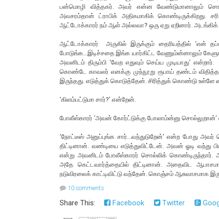
பன்மொழி வித்தகர். அவர் என்ன வேண்டுமானாலும் சொல்லி
அவசரம்தான் ட்ராபிக் அதிகமாகிக் கொண்டிருக்கிறது. ச
ஆட்டோக்காரர் நம் ஆள் அல்லவா? ஒரு ஏறு ஏறினார். அடங்கி
ஆட்டோக்காரர் அருகில் இருக்கும் தைரியத்தில் ‘என் தப
போடுங்க...இடிச்சதை இங்க யார்கிட்ட வேணும்ன்னாலும் கேள
அவனிடம் திரும்பி ‘வேற எதுவும் செய்ய முடியாது’ என்றார்.
கொண்டே காவலர் எனக்கு முந்நூறு ரூபாய் தண்டம் விதித்தார
இருந்தது. எடுத்துக் கொடுத்தேன். சிரித்துக் கொண்டு உள்ளே
‘கிளம்பட்டுமா சார்?’ என்றேன்.
போலீஸ்காரர் ‘அவன் கோர்ட்டுக்கு போலாம்ன்னு சொல்லுறான்’ எ
‘நோட்டீஸ் அனுப்புங்க சார்...வந்துடுறேன்’ என்ற போது அவர
திட்டினான். வண்டியை எடுத்துவிட்டேன். அவன் ஓடி வந்து ப
என்று அவனிடம் போலீஸ்காரர் சொல்லிக் கொண்டிருந்தார்
அதே கெட்டவார்த்தையில் திட்டினான். அதைவிட ஆபாசம
நடுவிரலைக் காட்டிவிட்டு வந்தேன். கொஞ்சம் ஆசுவாசமாக இரு
10 comments
Share This:
Facebook
Twitter
Goog