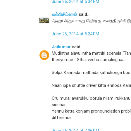
June 26, 2014 at 5:04 PM
வல்லிசிம்ஹன்
said...
ஆஹா.அதுவாவது தெரிந்து வைத்திருக்கிறீர
June 26, 2014 at 5:24 PM
Jaikumar
said...
Mudintha alavu intha mathiri scenela "T
theriyumae... Sthai vechu samalingaaa....
Solpa Kannada mathada kathukonga boss
Naan ippa shuttle driver kitta ennoda Ka
Oru murai avarukku oorula nilam irukkan
sirichar...
Yennu ketta konjam pronounciation prob
difference.
June 26, 2014 at 7:36 PM