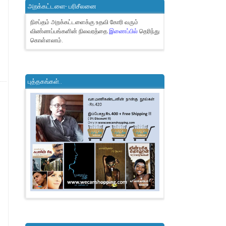
அறக்கட்டளை- பரிசீலனை
நிசப்தம் அறக்கட்டளைக்கு உதவி கோரி வரும்
விண்ணப்பங்களின் நிலவரத்தை
இணைப்பில்
தெரிந்து
கொள்ளலாம்.
புத்தகங்கள்..