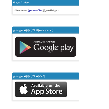
தொடர்புக்கு..
விவரங்கள்
இருக்கின்றன.
இணைப்பில்
நிசப்தம் App (for ஆண்ட்ராய்ட்)
நிசப்தம் App (for Apple)