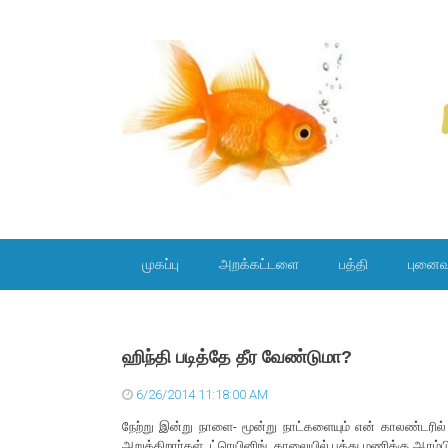
SKIP TO CONTENT
முகப்பு
அறக்கட்டளை
பத்தி
புனைவ
ஹிந்தி படித்தே தீர வேண்டுமா?
6/26/2014 11:18:00 AM
நேற்று இன்று நாளை- மூன்று நாட்களையும் என் காலண்டரில்
அறுக்கிறார்கள். ட்ரெயினிங். காலையில் பத்து மணிக்கு ஆரம்