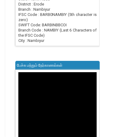
District : Erode
Branch : Nambiyur
IFSC Code : BARB0NAMBIY (5th character is
zero)
SWIFT Code: BARBINBBCOI
Branch Code : NAMBIY (Last 6 Characters of
the IFSC Code)
City : Nambiyur
பேச்சு மற்றும் நேர்காணல்கள்