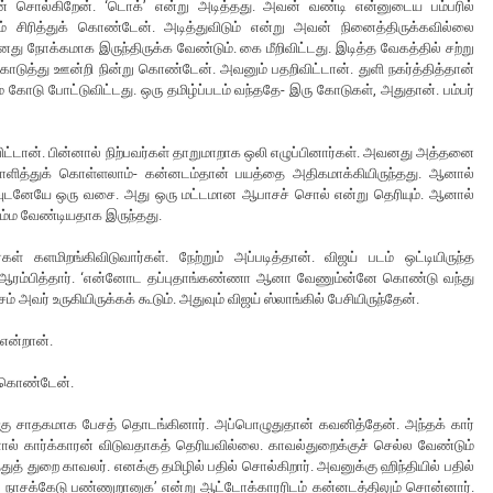
ான் சொல்கிறேன். ‘டொக்’ என்று அடித்தது. அவன் வண்டி என்னுடைய பம்பரில்
ம் சிரித்துக் கொண்டேன். அடித்துவிடும் என்று அவன் நினைத்திருக்கவில்லை
வனது நோக்கமாக இருந்திருக்க வேண்டும். கை மீறிவிட்டது. இடித்த வேகத்தில் சற்று
ுத்து ஊன்றி நின்று கொண்டேன். அவனும் பதறிவிட்டான். துளி நகர்த்தித்தான்
ம் கோடு போட்டுவிட்டது. ஒரு தமிழ்ப்படம் வந்ததே- இரு கோடுகள், அதுதான். பம்பர்
ிட்டான். பின்னால் நிற்பவர்கள் தாறுமாறாக ஒலி எழுப்பினார்கள். அவனது அத்தனை
 சமாளித்துக் கொள்ளலாம்- கன்னடம்தான் பயத்தை அதிகமாக்கியிருந்தது. ஆனால்
்தவுடனேயே ஒரு வசை. அது ஒரு மட்டமான ஆபாசச் சொல் என்று தெரியும். ஆனால்
பம்ம வேண்டியதாக இருந்தது.
 களமிறங்கிவிடுவார்கள். நேற்றும் அப்படித்தான். விஜய் படம் ஒட்டியிருந்த
ன் ஆரம்பித்தார். ‘என்னோட தப்புதாங்கண்ணா ஆனா வேணும்ன்னே கொண்டு வந்து
ர் உருகியிருக்கக் கூடும். அதுவும் விஜய் ஸ்லாங்கில் பேசியிருந்தேன்.
 என்றான்.
க் கொண்டேன்.
க்கு சாதகமாக பேசத் தொடங்கினார். அப்பொழுதுதான் கவனித்தேன். அந்தக் கார்
ஆனால் கார்க்காரன் விடுவதாகத் தெரியவில்லை. காவல்துறைக்குச் செல்ல வேண்டும்
துத் துறை காவலர். எனக்கு தமிழில் பதில் சொல்கிறார். அவனுக்கு ஹிந்தியில் பதில்
ை நாசக்கேடு பண்ணுறானுக’ என்று ஆட்டோக்காரரிடம் கன்னடத்திலும் சொன்னார்.