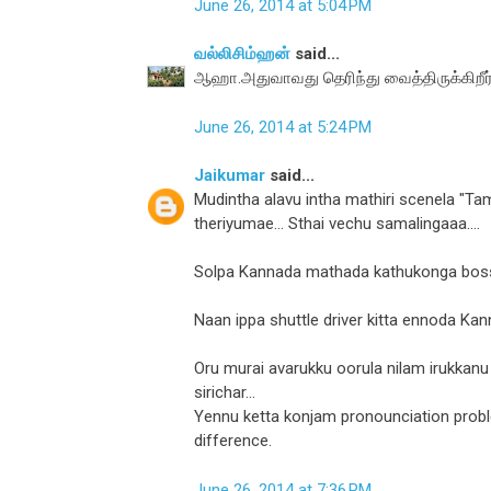
June 26, 2014 at 5:04 PM
வல்லிசிம்ஹன்
said...
ஆஹா.அதுவாவது தெரிந்து வைத்திருக்கிறீர
June 26, 2014 at 5:24 PM
Jaikumar
said...
Mudintha alavu intha mathiri scenela "T
theriyumae... Sthai vechu samalingaaa....
Solpa Kannada mathada kathukonga boss
Naan ippa shuttle driver kitta ennoda Ka
Oru murai avarukku oorula nilam irukkan
sirichar...
Yennu ketta konjam pronounciation prob
difference.
June 26, 2014 at 7:36 PM