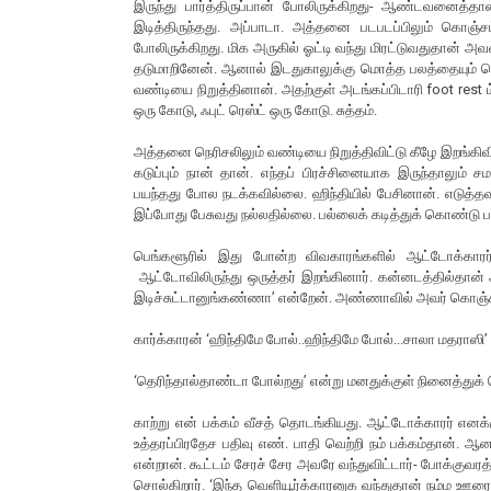
இருந்து பார்த்திருப்பான் போலிருக்கிறது- ஆண்டவனைத்த
இடித்திருந்தது. அப்பாடா. அத்தனை படபடப்பிலும் கொஞ்ச
போலிருக்கிறது. மிக அருகில் ஓட்டி வந்து மிரட்டுவதுதான் அ
தடுமாறினேன். ஆனால் இடதுகாலுக்கு மொத்த பலத்தையும் கொட
வண்டியை நிறுத்தினான். அதற்குள் அடங்கப்பிடாரி foot rest 
ஒரு கோடு, ஃபுட் ரெஸ்ட் ஒரு கோடு. சுத்தம்.
அத்தனை நெரிசலிலும் வண்டியை நிறுத்திவிட்டு கீழே இறங்கிவ
கடுப்பும் நான் தான். எந்தப் பிரச்சினையாக இருந்தாலும்
பயந்தது போல நடக்கவில்லை. ஹிந்தியில் பேசினான். எடுத
இப்போது பேசுவது நல்லதில்லை. பல்லைக் கடித்துக் கொண்டு 
பெங்களூரில் இது போன்ற விவகாரங்களில் ஆட்டோக்காரர்கள்
ஆட்டோவிலிருந்து ஒருத்தர் இறங்கினார். கன்னடத்தில்தா
இடிச்சுட்டானுங்கண்ணா’ என்றேன். அண்ணாவில் அவர் கொஞ்சம் அவ
கார்க்காரன் ‘ஹிந்திமே போல்..ஹிந்திமே போல்...சாலா மதராஸி’
‘தெரிந்தால்தாண்டா போல்றது’ என்று மனதுக்குள் நினைத்து
காற்று என் பக்கம் வீசத் தொடங்கியது. ஆட்டோக்காரர் என
உத்தரப்பிரதேச பதிவு எண். பாதி வெற்றி நம் பக்கம்தான். 
என்றான். கூட்டம் சேரச் சேர அவரே வந்துவிட்டார்- போக்குவரத்
சொல்கிறார். ‘இந்த வெளியூர்க்காரனுக வந்துதான் நம்ம ஊர