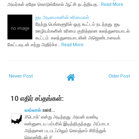
அவர்கள் ஏதோ கொடுங்கோல் ஆட்சி நடத்தியத…
Read More
ஐடி அடிமைகளின் உரிமைகள்
நேற்று பெங்களூரில் ஒரு கூட்டம் நடந்தது. ஐடி
ஊழியர்களின் உரிமை குறித்தான கலந்துரையாடல்
கூட்டம். கலந்துரையாடலின் அஜெண்டாவைக்
கேட்டவுடன் சற்று அதிர்ச்ச…
Read More
Newer Post
Older Post
10 எதிர் சப்தங்கள்:
வவ்வால்
said...
//டொக்’ என்று அடித்தது. அவன் வண்டி
என்னுடைய பம்பரில் இடித்திருந்தது. அப்பாடா.
அத்தனை படபடப்பிலும் கொஞ்சம் சிரித்துக்
கொண்டேன்.//