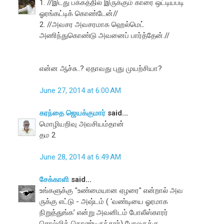
1. //இடது பக்கத்தில் இருக்கும் காரை ஒட்டியபடி
ஓரங்கட்டிக் கொண்டேன்//
2. //அவசர அவசரமாக ஹெல்மெட்
அணிந்துகொண்டு அவனைப் பார்த்தேன்.//
என்ன ஆச்சு..? ஏதாவது புது முயற்சியா?
June 27, 2014 at 6:00 AM
கரந்தை ஜெயக்குமார்
said...
மொழியறிவு அவசியம்தான்
தம 2
June 28, 2014 at 6:49 AM
சேக்காளி
said...
உங்களுக்கு "உண்மையான ஏழரை" என்றால் அவ
ருக்கு எட்டு - அஷ்டம் ( ‘வண்டியை ஓரமாக
நிறுத்துங்க’ என்று அவனிடம் போலீஸ்காரர்
சொல்லிக் கொண்டிருந்தார்) போலருக்கு.