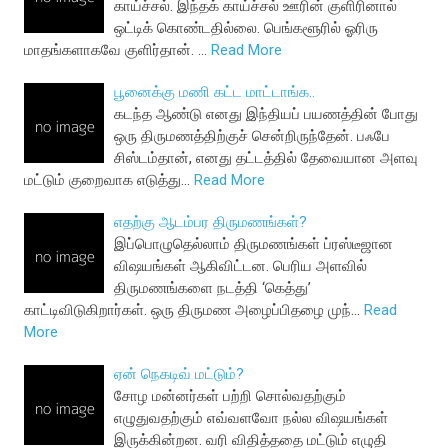
காய்ச்சல். இந்தக் காய்ச்சல் ஊரின் குளிரினால்
ஒட்டிக் கொண்டதில்லை. பெங்களூரில் ஓரிரு
மாதங்களாகவே குளிர்தான். …
Read More
பூனைக்கு மணி கட்ட மாட்டாங்க..
கடந்த ஆண்டு எனது இந்தியப் பயணத்தின் போது
ஒரு திருமணத்திற்குச் சென்றிருந்தேன். பஃபே
சிஸ்டம்தான், எனது தட்டத்தில் தேவையான அளவு
மட்டும் குறைவாக எடுத்து…
Read More
எதற்கு ஆடம்பர திருமணங்கள்?
இப்பொழுதெல்லாம் திருமணங்கள் ப்ரஸ்டீஜான
விஷயங்கள் ஆகிவிட்டன. பெரிய அளவில்
திருமணங்களை நடத்தி ‘கெத்து’
காட்டிவிடுகிறார்கள். ஒரு திருமண அழைப்பிதழை முந்…
Read
More
ஏன் நெகடிவ் மட்டும்?
சோழ மன்னர்கள் பற்றி சொல்வதற்கும்
எழுதுவதற்கும் எவ்வளவோ நல்ல விஷயங்கள்
இருக்கின்றன. வரி விதித்ததை மட்டும் எழுதி