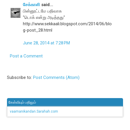
சேக்காளி
said...
பின்னூட்டமே பதிவாக
"டொக் என்று அடித்தது"
http://www.sekkaali.blogspot.com/2014/06/blo
g-post_28.html
June 28, 2014 at 7:28 PM
Post a Comment
Subscribe to:
Post Comments (Atom)
கேள்வியும் பதிலும்
vaamanikandan.Sarahah.com