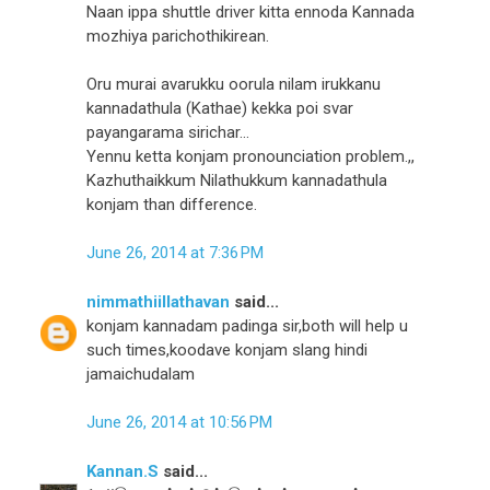
Naan ippa shuttle driver kitta ennoda Kannada
mozhiya parichothikirean.
Oru murai avarukku oorula nilam irukkanu
kannadathula (Kathae) kekka poi svar
payangarama sirichar...
Yennu ketta konjam pronounciation problem.,,
Kazhuthaikkum Nilathukkum kannadathula
konjam than difference.
June 26, 2014 at 7:36 PM
nimmathiillathavan
said...
konjam kannadam padinga sir,both will help u
such times,koodave konjam slang hindi
jamaichudalam
June 26, 2014 at 10:56 PM
Kannan.S
said...