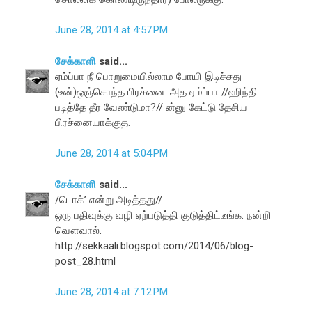
June 28, 2014 at 4:57 PM
சேக்காளி
said...
ஏம்ப்பா நீ பொறுமையில்லாம போயி இடிச்சது
(உன்)ஒஞ்சொந்த பிரச்னை. அத ஏம்ப்பா //ஹிந்தி
படித்தே தீர வேண்டுமா?// ன்னு கேட்டு தேசிய
பிரச்னையாக்குத.
June 28, 2014 at 5:04 PM
சேக்காளி
said...
/டொக்’ என்று அடித்தது//
ஒரு பதிவுக்கு வழி ஏற்படுத்தி குடுத்திட்டீங்க. நன்றி
வௌவால்.
http://sekkaali.blogspot.com/2014/06/blog-
post_28.html
June 28, 2014 at 7:12 PM