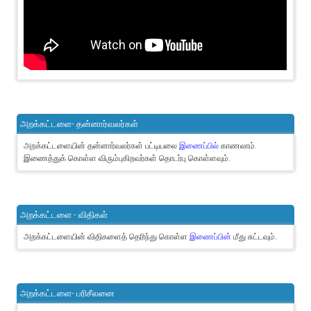
அறக்கட்டளை- தன்னார்வலர்கள்
அறக்கட்டளையின் தன்னார்வலர்கள் பட்டியலை
இணைப்பில்
காணலாம்.
இணைத்துக் கொள்ள விரும்புகிறவர்கள் தொடர்பு கொள்ளவும்.
அறக்கட்டளை - விதிகள்
அறக்கட்டளையின் விதிகளைத் தெரிந்து கொள்ள
இணைப்பின்
மீது சுட்டவும்.
அறக்கட்டளை- பரிசீலனை