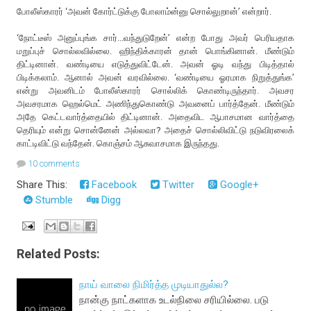
போலீஸ்காரர் ‘அவன் கோர்ட்டுக்கு போலாம்ன்னு சொல்லுறான்’ என்றார்.
‘நோட்டீஸ் அனுப்புங்க சார்...வந்துடுறேன்’ என்ற போது அவர் பெரியதாக
மறுப்புச் சொல்லவில்லை. ஹிந்திக்காரன் தான் பொங்கினான். மீண்டும்
திட்டினான். வண்டியை எடுத்துவிட்டேன். அவன் ஓடி வந்து பிடித்தால்
பிடிக்கலாம். ஆனால் அவன் வரவில்லை. ‘வண்டியை ஓரமாக நிறுத்துங்க’
என்று அவனிடம் போலீஸ்காரர் சொல்லிக் கொண்டிருந்தார். அவசர
அவசரமாக ஹெல்மெட் அணிந்துகொண்டு அவனைப் பார்த்தேன். மீண்டும்
அதே கெட்டவார்த்தையில் திட்டினான். அதைவிட ஆபாசமான வார்த்தை
தெரியும் என்று சொன்னேன் அல்லவா? அதைச் சொல்லிவிட்டு நடுவிரலைக்
காட்டிவிட்டு வந்தேன். கொஞ்சம் ஆசுவாசமாக இருந்தது.
10 comments
Share This:
Facebook
Twitter
Google+
Stumble
Digg
Related Posts:
நாய் வாலை நிமிர்த்த முடியாதுல்ல?
நான்கு நாட்களாக உடல்நிலை சரியில்லை. படு