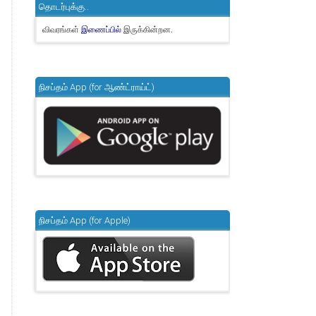
தொடர்புக்கு..
விவரங்கள்
இருக்கின்றன.
இணைப்பில்
நிசப்தம் App (for ஆண்ட்ராய்ட்)
நிசப்தம் App (for Apple)