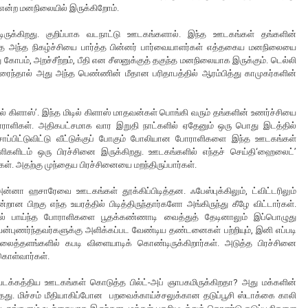
” என்ற மனநிலையில் இருக்கிறோம்.
ருக்கிறது. குறிப்பாக வடநாட்டு ஊடகங்களால். இந்த ஊடகங்கள் தங்களின்
தே அந்த நிகழ்ச்சியை பார்த்த பின்னர் பார்வையாளர்கள் எத்தகைய மனநிலையை
பம், அறச்சீற்றம், பீதி என சீஸனுக்குத் தகுந்த மனநிலையாக இருக்கும். டெல்லி
வரைந்தால் அது அந்த பெண்ணின் மீதான பரிதாபத்தில் ஆரம்பித்து காமுகர்களின்
ல் கிளாஸ்’. இந்த மிடில் கிளாஸ் மாதவன்கள் பொங்கி வரும் தங்களின் உணர்ச்சியை
ராளிகள். அதிகபட்சமாக வார இறுதி நாட்களில் ஏதேனும் ஒரு பொது இடத்தில்
ன் சாப்பிட்டுவிட்டு வீட்டுக்குப் போகும் போலியான போராளிகளை இந்த ஊடகங்கள்
களிடம் ஒரு பிரச்சினை இருக்கிறது. ஊடகங்களில் எந்தச் செய்தி‘ஹைலைட்’
ள். அதற்கு முந்தைய பிரச்சினையை மறந்திருப்பார்கள்.
னா ஹசாரேவை ஊடகங்கள் தூக்கிப்பிடித்தன. ஃபேஸ்புக்கிலும், ட்விட்டரிலும்
றான பிறகு எந்த உயரத்தில் பிடித்திருந்தார்களோ அங்கிருந்து கீழே விட்டார்கள்.
ல் பாய்ந்த போராளிகளை பூதக்கண்ணாடி வைத்துத் தேடினாலும் இப்பொழுது
ன்புணர்ந்தவர்களுக்கு அளிக்கப்பட வேண்டிய தண்டனைகள் பற்றியும், இனி எப்படி
த்தளங்களில் கபடி விளையாடிக் கொண்டிருக்கிறார்கள். அடுத்த பிரச்சினை
கொள்வார்கள்.
வடக்கத்திய ஊடகங்கள் கொடுத்த பில்ட்-அப் ஞாபகமிருக்கிறதா? அது மக்களின்
ுந்தது. மிச்சம் மீதியாகிப்போன பறவைக்காய்ச்சலுக்கான தடுப்பூசி ஸ்டாக்கை காலி