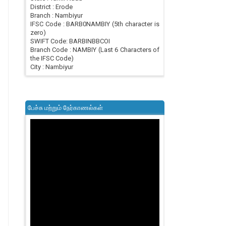
District : Erode
Branch : Nambiyur
IFSC Code : BARB0NAMBIY (5th character is
zero)
SWIFT Code: BARBINBBCOI
Branch Code : NAMBIY (Last 6 Characters of
the IFSC Code)
City : Nambiyur
பேச்சு மற்றும் நேர்காணல்கள்