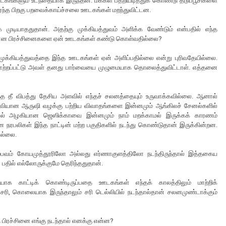
 ஊடகங்களும் உடந்தையாக இருந்தன. மக்கள் பதறியடித்துக் கொண்டு தடுப்பூசிகளை
ீர்ந்த பிறகு பறவைக்காய்ச்சலை ஊடகங்கள் மறந்துவிட்டன.
முடியாததுதான். அதற்கு முக்கியத்துவம் அளிக்க வேண்டும் என்பதில் எந்த
கியமான பிரச்சினைகளை ஏன் ஊடகங்கள் கண்டு கொள்வதில்லை?
முக்கியத்துவத்தை இந்த ஊடகங்கள் ஏன் அளிப்பதில்லை என்று புரிவதேயில்லை.
் ஊற்றப்பட்டு அவள் தனது பார்வையை முழுமையாக தொலைத்துவிட்டாள். எத்தனை
த தீ விபத்து தேசிய அளவில் எந்தச் சலனத்தையும் உருவாக்கவில்லை. ஆனால்
ணவியான ஆருஷி வழக்கு பற்றிய விவாதங்களை இன்னமும் ஆங்கிலச் சேனல்களில்
ாடல் அழகியான ஜெஸிக்காவை இன்னமும் நாம் மறக்காமல் இருக்கக் காரணம்
பலிகள் இந்த நாட்டின் மற்ற பகுதிகளில் நடந்து கொண்டுதான் இருக்கின்றன.
ில்லை.
 சம்பவம் கோயமுத்தூரிலோ அல்லது எர்ணாகுளத்திலோ நடந்திருந்தால் இத்தகைய
பதில் எல்லோருக்குமே தெரிந்ததுதான்.
யாக காட்டிக் கொண்டிருப்பதை ஊடகங்கள் எந்தக் காலத்திலும் மாற்றிக்
சரி, கொலையாக இருந்தாலும் சரி டெல்லியில் நடந்தால்தான் சலனமுண்டாக்கும்
 பிரச்சினை எங்கு நடந்தால் எனக்கு என்ன?