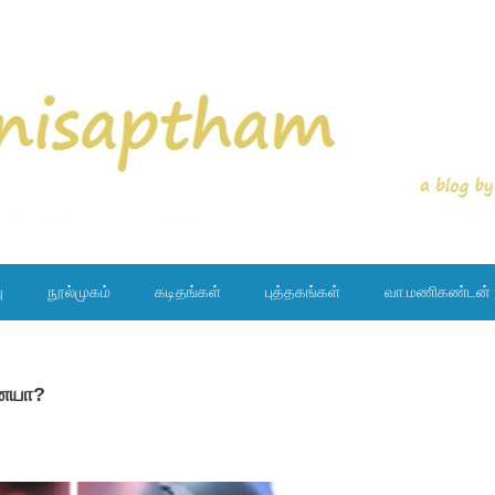
ு
நூல்முகம்
கடிதங்கள்
புத்தகங்கள்
வா.மணிகண்டன்
ினையா?