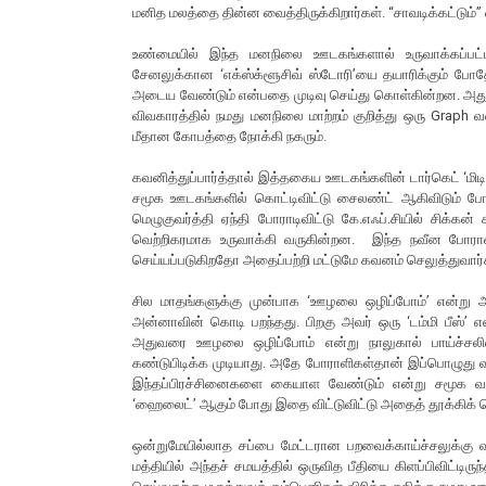
மனித மலத்தை தின்ன வைத்திருக்கிறார்கள். “சாவடிக்கட்டும்
உண்மையில் இந்த மனநிலை ஊடகங்களால் உருவாக்கப்பட்டி
சேனலுக்கான ‘எக்ஸ்க்ளூசிவ் ஸ்டோரி’யை தயாரிக்கும் போ
அடைய வேண்டும் என்பதை முடிவு செய்து கொள்கின்றன. அது கோ
விவகாரத்தில் நமது மனநிலை மாற்றம் குறித்து ஒரு Graph 
மீதான கோபத்தை நோக்கி நகரும்.
கவனித்துப்பார்த்தால் இத்தகைய ஊடகங்களின் டார்கெட் ‘மிடி
சமூக ஊடகங்களில் கொட்டிவிட்டு சைலண்ட் ஆகிவிடும் போ
மெழுகுவர்த்தி ஏந்தி போராடிவிட்டு கே.எஃப்.சியில் சிக்க
வெற்றிகரமாக உருவாக்கி வருகின்றன. இந்த நவீன போராளி
செய்யப்படுகிறதோ அதைப்பற்றி மட்டுமே கவனம் செலுத்துவார்க
சில மாதங்களுக்கு முன்பாக ‘ஊழலை ஒழிப்போம்’ என்று அன்
அன்னாவின் கொடி பறந்தது. பிறகு அவர் ஒரு ‘டம்மி பீஸ்’ என்
அதுவரை ஊழலை ஒழிப்போம் என்று நாலுகால் பாய்ச்சலி
கண்டுபிடிக்க முடியாது. அதே போராளிகள்தான் இப்பொழுது வ
இந்தப்பிரச்சினைகளை கையாள வேண்டும் என்று சமூக வலை
‘ஹைலைட்’ ஆகும் போது இதை விட்டுவிட்டு அதைத் தூக்கிக் 
ஒன்றுமேயில்லாத சப்பை மேட்டரான பறவைக்காய்ச்சலுக்கு 
மத்தியில் அந்தச் சமயத்தில் ஒருவித பீதியை கிளப்பிவிட்டிர