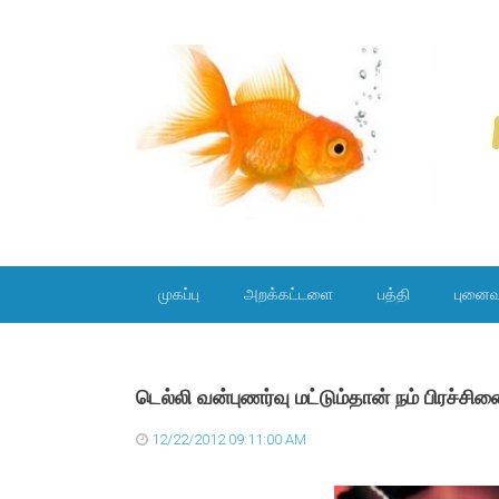
SKIP TO CONTENT
முகப்பு
அறக்கட்டளை
பத்தி
புனைவ
டெல்லி வன்புணர்வு மட்டும்தான் நம் பிரச்ச
12/22/2012 09:11:00 AM