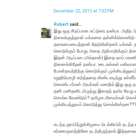
December 22, 2012 at 7:02 PM
Robert
said...
இது ஒரு சிறப்பான கட்டுரை நண்பா. அதீத ஆ
நிலைக்குத்தான் மக்களை தள்ளிக்கொண்டு 
தலைமையைத்தான் தேடுகின்றனர் மக்கள். நாட்
கொடுக்கும் போது அதை ஆமோதிக்கும் நிலைய
இதன் அடிப்படையில்தான்) இதை நாம் மரணி
நினைக்கிறேன் நண்பா. ஊடகங்கள் மலிவான 
போன்றவற்றிற்கு கொடுக்கும் முக்கியத்துவம
உறுதிமொழி எடுத்ததை கிண்டலடித்து உள்ளீர்
கொண்டார்கள் அவர்கள் மனதில் இது ஒரு நல
தனி மனிதனிடமிருந்து இதைத் தவிர வேறு எத
சொல்ல வேண்டும்? தமிழக மீனவர்கள் கொ
முக்கியத்துவம் கொடுத்து சொல்கின்றன??? 
கடந்த ஞாயிற்றுக்கிழமை டெல்லியில் நடந்
எர்ணாகுளத்திலோ நடந்திருந்தால் இத்தகைய