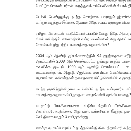
செய்வதற்கு மருத்துவக் கம்பெனிகள் விரித்த சதிக்கு நமது
போட்டுக் கொண்டார்கள். மருத்துவக் கம்பெனிகளின் ஸ்டாக் த
டெல்லி பெண்ணுக்கு நடந்த கொடுமை யாராலும் ஜீரணிக்க 
மாற்றுக்கருத்தும் இல்லை. ஆனால் அதே சமயம் மற்ற முக்
தமிழக மீனவர்கள் சுட்டுக்கொல்லப்படும் போது இதே அளவு 
மிகச் சமீபத்தில் வினோதினி என்ற பெண்ணின் மீது ஆசிட
சேனல்கள் இது பற்றிய கவனத்தை உருவாக்கின?
2004 ஆம் ஆண்டு கும்பகோணத்தில் 94 குழந்தைகள் எரிந்
நொய்டாவில் 2008 ஆம் கொல்லப்பட்ட ஒன்பது வகுப்பு மா
கவனிக்க முடியும். 1999 ஆம் ஆண்டு கொல்லப்பட்ட ம
ஊடகங்கள்தான். ஆருஷி, ஜெஸிக்காவை விடக் கொடுமையான நர
ஆனால் ஊடகங்கள்தான் தலைநகரை விட்டு வெளியில் வருவத
கடந்த ஞாயிற்றுக்கிழமை டெல்லியில் நடந்த வன்புணர்வு
சலனத்தை உருவாக்கியிருக்குமா என்ற கேள்வி முக்கியமானது? 
வடநாட்டு பிரச்சினைகளை மட்டுமே தேசியப் பிரச்சினை
கொள்ளப்போவதில்லை. அது வன்புணர்ச்சியாக இருந்தாலும் 
செய்தியாக மாறும் போலிருக்கிறது.
எனக்கு சமூகப்போராட்டம் நடத்த செய்தி கிடைத்தால் சரி அந்த