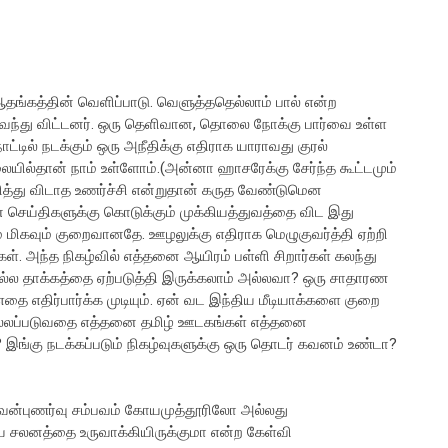
தங்கத்தின் வெளிப்பாடு. வெளுத்ததெல்லாம் பால் என்ற
வந்து விட்டனர். ஒரு தெளிவான, தொலை நோக்கு பார்வை உள்ள
டில் நடக்கும் ஒரு அநீதிக்கு எதிராக யாராவது குரல்
ில்தான் நாம் உள்ளோம்.(அன்னா ஹாசரேக்கு சேர்ந்த கூட்டமும்
த்து விடாத உணர்ச்சி என்றுதான் கருத வேண்டுமென
செய்திகளுக்கு கொடுக்கும் முக்கியத்துவத்தை விட இது
் மிகவும் குறைவானதே. ஊழலுக்கு எதிராக மெழுகுவர்த்தி ஏற்றி
கள். அந்த நிகழ்வில் எத்தனை ஆயிரம் பள்ளி சிறார்கள் கலந்து
்ல தாக்கத்தை ஏற்படுத்தி இருக்கலாம் அல்லவா? ஒரு சாதாரண
ை எதிர்பார்க்க முடியும். ஏன் வட இந்திய மீடியாக்களை குறை
ல்லப்படுவதை எத்தனை தமிழ் ஊடகங்கள் எத்தனை
இங்கு நடக்கப்படும் நிகழ்வுகளுக்கு ஒரு தொடர் கவனம் உண்டா?
த வன்புணர்வு சம்பவம் கோயமுத்தூரிலோ அல்லது
 சலனத்தை உருவாக்கியிருக்குமா என்ற கேள்வி