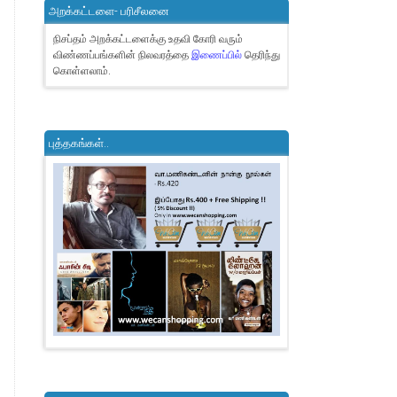
அறக்கட்டளை- பரிசீலனை
நிசப்தம் அறக்கட்டளைக்கு உதவி கோரி வரும்
விண்ணப்பங்களின் நிலவரத்தை
இணைப்பில்
தெரிந்து
கொள்ளலாம்.
புத்தகங்கள்..