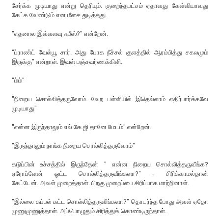
சேர்க்க முடியாது என்று தெரியும். குறைந்தபட்சம் ஏதாவது கேள்வியாவது
கேட்க வேண்டும் என மீசை துடித்தது.
"எதனால இவ்வளவு ஃபீஸ்?" என்றேன்.
"ப்ராண்ட் வேல்யூ சார். அது போக நீச்சல் குளத்தில் ஆரம்பித்து சகலமும்
இருக்கு" என்றாள். இவள் பஞ்சவர்ணக்கிளி.
"ம்ம்"
"நிறைய சொல்லித்தருவோம். வேற பள்ளியில் இதெல்லாம் எதிர்பார்க்கவே
முடியாது"
"என்ன இருந்தாலும் எல்.கே.ஜி தானே மேடம்" என்றேன்.
"இருந்தாலும் நாங்க நிறைய சொல்லித்தருவோம்"
கடுப்பின் உச்சத்தில் இருந்தேன் " என்ன நிறைய சொல்லித்தருவீங்க?
ஏரோப்ளேன் ஓட்ட சொல்லித்தருவீங்களா?" - சிரிக்காமல்தான்
கேட்டேன். அவள் முறைத்தாள். பிறகு முறைப்பை சிரிப்பாக மாற்றினாள்.
"இல்லை கப்பல் கட்ட சொல்லித்தருவீங்களா?" தொடர்ந்த போது அவள் ஏதோ
முணுமுணுத்தாள். அப்பொழுதும் சிரித்துக் கொண்டிருந்தாள்.