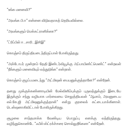
"உங்க மனைவி?"
"அவங்க பி.ஈ" என்னை விடுவதாகத் தெரியவில்லை.
"அவங்களும் மெக்கட்ரானிக்ஸா?"
"ட்ரிப்பிள் ஈ...சாரி...இசிஇ"
கொஞ்சம் திருப்தியடைந்திருப்பாள் போலிருந்தது.
"அக்டோபர் மூன்றாம் தேதி இண்டர்வியூக்கு அப்பாயிண்ட்மெண்ட்" என்றவள்
"நீங்களும் மனைவியும் வந்துடுங்க" என்றாள்.
கொஞ்சம் குழப்பமடைந்து "அட்மிஷன் பையனுக்குத்தானே?" என்றேன்.
தனது மூக்குக்கண்ணாடியின் மேல்விளிம்புக்கும் புருவத்துக்கும் இடையே
இருக்கும் சந்து வழியாக பார்வையை செலுத்தியவள் "ஆமாம், அவனுடைய
எல்.கே.ஜி அட்மிஷனுக்குத்தான்" என்று குரலைக் கட்டையாக்கினாள்.
டென்ஷனாகிவிட்டாள் போலிருக்கிறது.
சூழலை சாந்தமாக்க வேண்டிய பொறுப்பு எனக்கு வந்திருந்தது.
வழிந்துகொண்டே "ஃபீஸ் ஸ்ட்ரக்ச்சரை சொல்லுறீங்களா" என்றேன்.