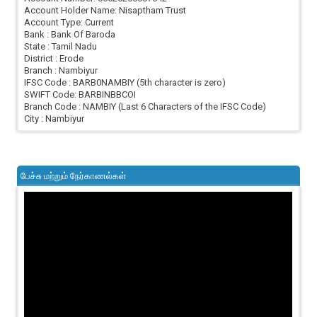
Account Holder Name: Nisaptham Trust
Account Type: Current
Bank : Bank Of Baroda
State : Tamil Nadu
District : Erode
Branch : Nambiyur
IFSC Code : BARB0NAMBIY (5th character is zero)
SWIFT Code: BARBINBBCOI
Branch Code : NAMBIY (Last 6 Characters of the IFSC Code)
City : Nambiyur
பேச்சு மற்றும் நேர்காணல்கள்