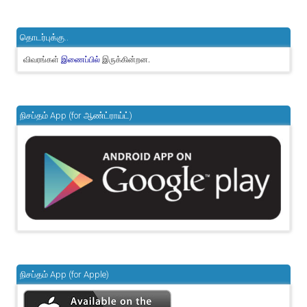
தொடர்புக்கு..
விவரங்கள்
இருக்கின்றன.
இணைப்பில்
நிசப்தம் App (for ஆண்ட்ராய்ட்)
நிசப்தம் App (for Apple)