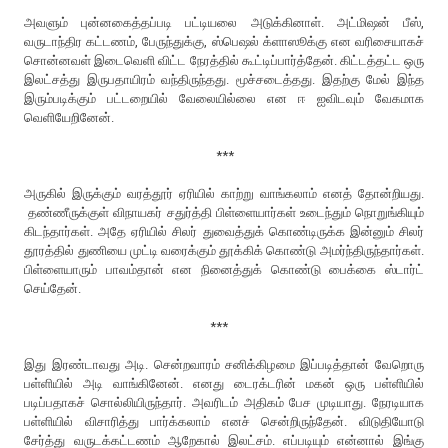
அவளும் புன்னகைத்தப்படி பட்டியலை அடுக்கினாள். அட்மிஷன் பீஸ்,
வருடாந்திர கட்டணம், பேருந்துக்கு, ஸ்பெஷல் க்ளாஸூக்கு என வரிசையாகச்
சொன்னவள் இடைவெளி விட்ட நேரத்தில் கூட்டிப்பார்த்தேன். கிட்டத்தட்ட ஒரு
இலட்சத்து இருபதாயிரம் வந்திருந்தது. மூச்சடைத்தது. இதற்கு மேல் இந்த
இரும்படிக்கும் பட்டறையில் வேலையில்லை என ஈ ஐவிடவும் வேகமாக
வெளியேறினேன்.
***
அருகில் இருக்கும் வரத்தூர் ஏரியில் காற்று வாங்கலாம் எனத் தோன்றியது.
தண்ணீருக்குள் விநாயகர் சதுர்த்தி பிள்ளையார்கள் உடைந்தும் நொறுங்கியும்
கிடந்தார்கள். அதே ஏரியில் சிலர் துவைத்துக் கொண்டிருக்க இன்னும் சிலர்
தூரத்தில் துணியை முட்டி வரைக்கும் தூக்கிக் கொண்டு அமர்ந்திருந்தார்கள்.
பிள்ளையாரும் பாவம்தான் என நினைத்துக் கொண்டு பைக்கை ஸ்டார்ட்
செய்தேன்.
***
இது இரண்டாவது அடி. சென்றவாரம் சனிக்கிழமை இப்படித்தான் வேறொரு
பள்ளியில் அடி வாங்கினேன். எனது டைரக்டரின் மகன் ஒரு பள்ளியில்
படிப்பதாகச் சொல்லியிருந்தார். அவரிடம் அதிகம் பேச முடியாது. நேரடியாக
பள்ளியில் விசாரித்து பார்க்கலாம் எனச் சென்றிருந்தேன். விடுதியோடு
சேர்த்து வருடக்கட்டணம் ஆறேகால் இலட்சம். எப்படியும் என்னால் இங்கு