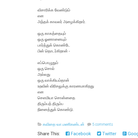
விசாரிக்க வேண்டும்
என
அந்தக் காவலர் அழைக்கிறார்.
ஒரு காகத்தையும்
ஒரு ஓணானையும்
பார்த்துக் கொண்டே
பின் தொடர்கிறான் -
எப்பொழுதும்
ஒரு சொல்
அல்லது
ஒரு வாக்கியம்தான்
உறவின் விரிசலுக்கு காரணமாகிறது
என
செளமியா சொன்னதை
திரும்பத் திரும்ப
நினைத்துக் கொண்டு.
கவிதை-வா.மணிகண்டன்
5 comments
Share This:
Facebook
Twitter
Goog