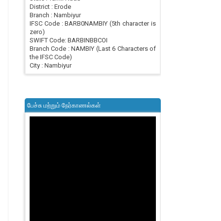
District : Erode
Branch : Nambiyur
IFSC Code : BARB0NAMBIY (5th character is
zero)
SWIFT Code: BARBINBBCOI
Branch Code : NAMBIY (Last 6 Characters of
the IFSC Code)
City : Nambiyur
பேச்சு மற்றும் நேர்காணல்கள்