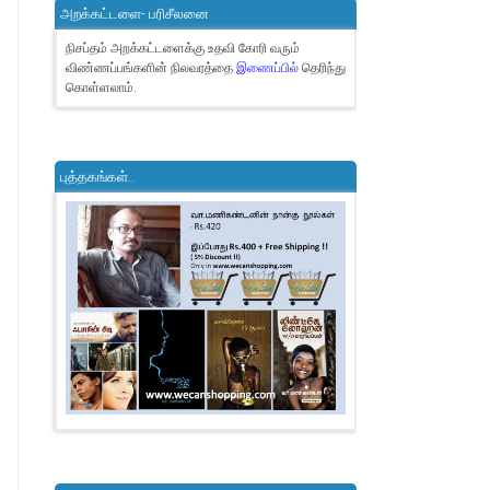
அறக்கட்டளை- பரிசீலனை
நிசப்தம் அறக்கட்டளைக்கு உதவி கோரி வரும்
விண்ணப்பங்களின் நிலவரத்தை
இணைப்பில்
தெரிந்து
கொள்ளலாம்.
புத்தகங்கள்..