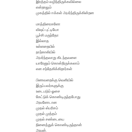
இரத்தம் வழிந்திருக்கவில்லை
என்றாலும்
முகத்தில் ஈக்கள் அமர்ந்திருக்கின்றன
மாத்திரைகளோ
விஷப் புட்டியோ
பூச்சி மருந்தோ
இல்லாத
உள்ளறையில்
நாற்காலியில்
அமர்ந்தவாறு கிடந்தவளை
யாரேனும் கொன்றிருக்கலாம்
என சந்தேகிக்கிறார்கள்
பிணவறைக்கு வெளியில்
இருப்பவர்களுக்கு
உடைபடும் ஓசை
கேட்டுக் கொண்டிருந்தபோது
அவளோடான
முதல் ஸ்பரிசம்
முதல் முத்தம்
முதல் சண்டையை
நினைத்துக் கொண்டிருந்தான்
அவன்.