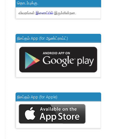
தொடர்புக்கு..
விவரங்கள்
இருக்கின்றன.
இணைப்பில்
நிசப்தம் App (for ஆண்ட்ராய்ட்)
நிசப்தம் App (for Apple)