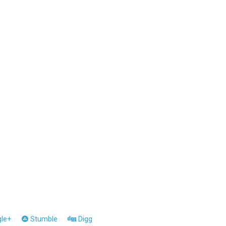
le+
Stumble
Digg