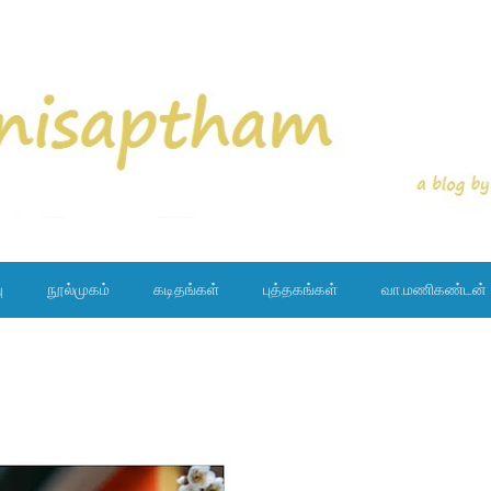
ு
நூல்முகம்
கடிதங்கள்
புத்தகங்கள்
வா.மணிகண்டன்