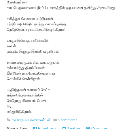
பேசுகிறார்கள்
காட்டெருமைகளால் நிரம்பிய வனத்தில் ஒரு யானை தனித்து அலைகிறது
சலித்துச் சேனலை மாற்றியவன்
உந்திச் சுழி தெரிய நடந்து கொண்டிருந்த
நெடுந்தொடர் நாயகியைஅழைக்கிறான்.
யாரும் இல்லாத தனிமையில்
அவள்
டிவியில் இருந்து இறங்கி வருகிறாள்
கண்களை மூடிக் கொண்டவனுடன்
சல்லாபித்து திரும்பியவள்
இனிமேல் வரப்போவதில்லை என
சொல்லிச் செல்கிறாள்.
அதிர்ந்தவன் காரணம் கேட்க
எத்தனிக்கும் கணத்தில்
வேறொரு விளம்பரப் பெண்
ஆட
வந்துவிடுகிறாள்.
கவிதை-வா.மணிகண்டன்
9 comments
Share This:
Facebook
Twitter
Google+