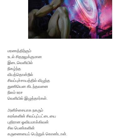
மரணத்திற்கும்
உடல் சிதறலுக்குமான
இடைவெளியில்
நிகழ்ந்த
விபத்தொன்றில்
சிவப்புச்சாயத்தில் விழுந்த
துணியென கிடந்தவனை
நிலம் உரச
வெளியில் இழுத்தார்கள்.
அனிச்சையாக நகரும்
கரங்களின் சிவப்புப்பட்டையை
புதிரான ஓவியமாக்கிவன்
சில பெண்களின்
கருணையைப் பெற்றுக் கொண்டான்.