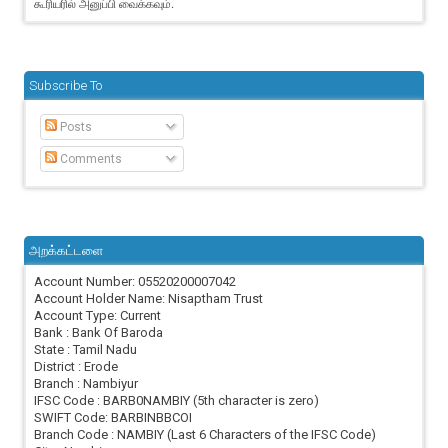
கூரியரில் அனுப்பி வைக்கவும்.
Subscribe To
Posts
Comments
அறக்கட்டளை
Account Number: 05520200007042
Account Holder Name: Nisaptham Trust
Account Type: Current
Bank : Bank Of Baroda
State : Tamil Nadu
District : Erode
Branch : Nambiyur
IFSC Code : BARB0NAMBIY (5th character is zero)
SWIFT Code: BARBINBBCOI
Branch Code : NAMBIY (Last 6 Characters of the IFSC Code)