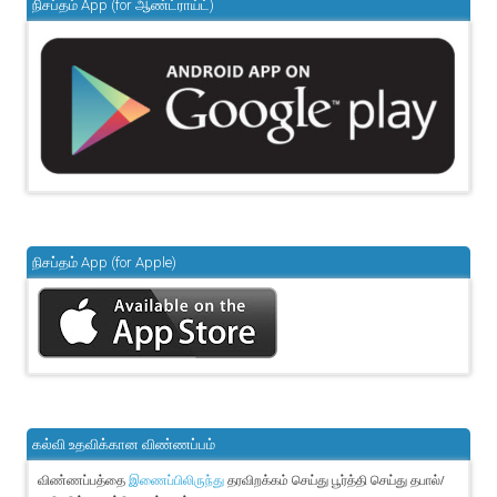
நிசப்தம் App (for ஆண்ட்ராய்ட்)
நிசப்தம் App (for Apple)
கல்வி உதவிக்கான விண்ணப்பம்
விண்ணப்பத்தை
தரவிறக்கம் செய்து பூர்த்தி செய்து தபால்/
இணைப்பிலிருந்து