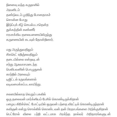
நினைவு வந்த கருநாளில்
அவனிடம்
தண்டுவடம் முறிந்து போனதாகச்
சொன்ன போது
இடுப்புக் கீழ் செயல்படாதென்ற
துக்கத்தின் கண்ணீர்
ஈரமாக்கிய தலையணையிலிருந்து
கருணையின் கடவுள் தோன்றினார்.
மது அருந்துவதிலும்
சிகரெட் உறிஞ்சுவதிலும்
தடையில்லை என்றவுடன்
சற்று ஆசுவாசமடைந்த
மெலிபவனின் பொழுதுகள்
காற்றில் அலையும்
டிஜிட்டல் உருவங்களால்
வடிவமைக்கப்படலாயிற்று.
சலனமில்லாத வெறும் பகலில்
ஒரு தலைவன் மார்க்ஸியம் பேசிக் கொண்டிருக்கிறான்
பழைய கிரிக்கெட் போட்டியில் ஒருவன் பந்தை விரட்டிக் கொண்டிருந்தான்
கவிஞன் என்று சொல்லிக் கொண்டவன் தன் பிரதாபங்களை அடுக்குகிறான்
பெட்ரோல் விலை பற்றி வட்டமாக அமர்ந்த நால்வர் அரிதாரங்களுடன்