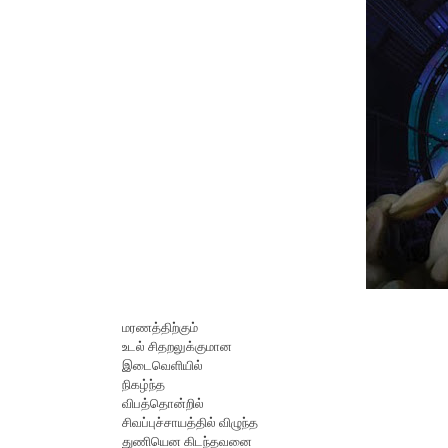
மரணத்திற்கும்
உடல் சிதறலுக்குமான
இடைவெளியில்
நிகழ்ந்த
விபத்தொன்றில்
சிவப்புச்சாயத்தில் விழுந்த
துணியென கிடந்தவனை