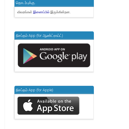
தொடர்புக்கு..
விவரங்கள்
இருக்கின்றன.
இணைப்பில்
நிசப்தம் App (for ஆண்ட்ராய்ட்)
நிசப்தம் App (for Apple)