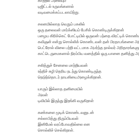
காற்றில் அலையும்
டிஜிட்டல் உருவங்களால்
வடிவமைக்கப்படலாயிற்று.
சலனமில்லாத வெறும் பகலில்
ஒரு தலைவன் மார்க்ஸியம் பேசிக் கொண்டிருக்கிறான்
பழைய கிரிக்கெட் போட்டியில் ஒருவன் பந்தை விரட்டிக் கொண்ட
கவிஞன் என்று சொல்லிக் கொண்டவன் தன் பிரதாபங்களை அடு
பெட்ரோல் விலை பற்றி வட்டமாக அமர்ந்த நால்வர் அரிதாரங்களு
காட்டெருமைகளால் நிரம்பிய வனத்தில் ஒரு யானை தனித்து 
சலித்துச் சேனலை மாற்றியவன்
உந்திச் சுழி தெரிய நடந்து கொண்டிருந்த
நெடுந்தொடர் நாயகியைஅழைக்கிறான்.
யாரும் இல்லாத தனிமையில்
அவள்
டிவியில் இருந்து இறங்கி வருகிறாள்
கண்களை மூடிக் கொண்டவனுடன்
சல்லாபித்து திரும்பியவள்
இனிமேல் வரப்போவதில்லை என
சொல்லிச் செல்கிறாள்.