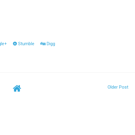
le+
Stumble
Digg
Older Post