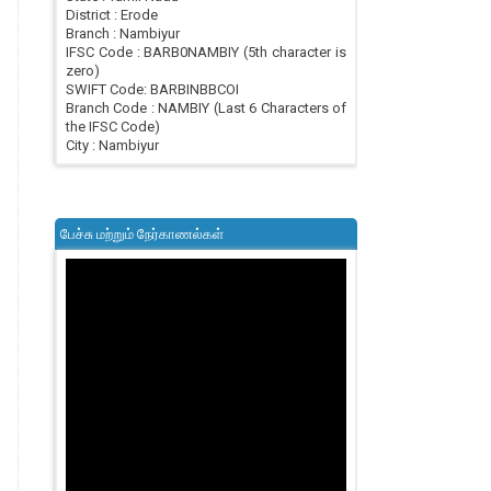
District : Erode
Branch : Nambiyur
IFSC Code : BARB0NAMBIY (5th character is
zero)
SWIFT Code: BARBINBBCOI
Branch Code : NAMBIY (Last 6 Characters of
the IFSC Code)
City : Nambiyur
பேச்சு மற்றும் நேர்காணல்கள்