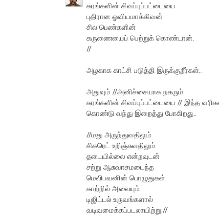
கரங்களின் சிவப்புப்பட்டையை
புதிரான ஓவியமாக்கிவன்
சில பெண்களின்
கருணையைப் பெற்றுக் கொண்டான்.
//
அழகாக காட்சி படுத்தி இருக்குறீர்கள்..
அதுவும் //அனிச்சையாக நகரும்
கரங்களின் சிவப்புப்பட்டையை // இந்த 
கொண்டு வந்து இறைத்து போகிறது..
//மது அருந்துவதிலும்
சிகரெட் உறிஞ்சுவதிலும்
தடையில்லை என்றவுடன்
சற்று ஆசுவாசமடைந்த
மெலிபவனின் பொழுதுகள்
காற்றில் அலையும்
டிஜிட்டல் உருவங்களால்
வடிவமைக்கப்படலாயிற்று.//