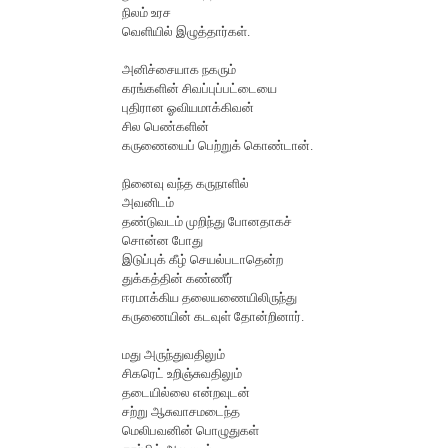
நிலம் உரச
வெளியில் இழுத்தார்கள்.
அனிச்சையாக நகரும்
கரங்களின் சிவப்புப்பட்டையை
புதிரான ஓவியமாக்கிவன்
சில பெண்களின்
கருணையைப் பெற்றுக் கொண்டான்.
நினைவு வந்த கருநாளில்
அவனிடம்
தண்டுவடம் முறிந்து போனதாகச்
சொன்ன போது
இடுப்புக் கீழ் செயல்படாதென்ற
துக்கத்தின் கண்ணீர்
ஈரமாக்கிய தலையணையிலிருந்து
கருணையின் கடவுள் தோன்றினார்.
மது அருந்துவதிலும்
சிகரெட் உறிஞ்சுவதிலும்
தடையில்லை என்றவுடன்
சற்று ஆசுவாசமடைந்த
மெலிபவனின் பொழுதுகள்