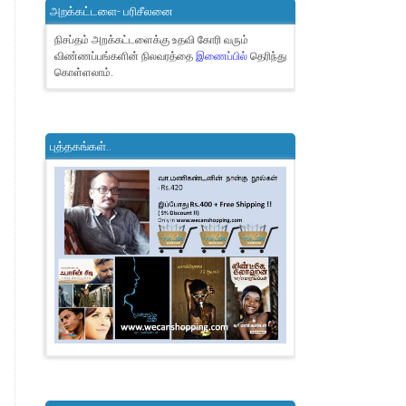
அறக்கட்டளை- பரிசீலனை
நிசப்தம் அறக்கட்டளைக்கு உதவி கோரி வரும்
விண்ணப்பங்களின் நிலவரத்தை
இணைப்பில்
தெரிந்து
கொள்ளலாம்.
புத்தகங்கள்..