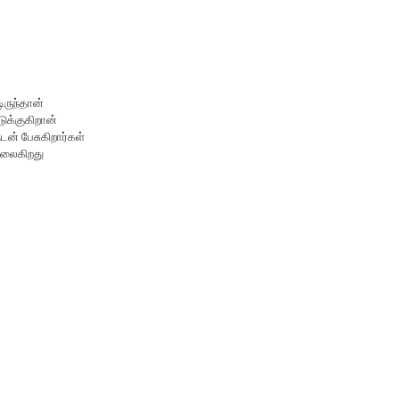
ிருந்தான்
க்குகிறான்
டன் பேசுகிறார்கள்
அலைகிறது