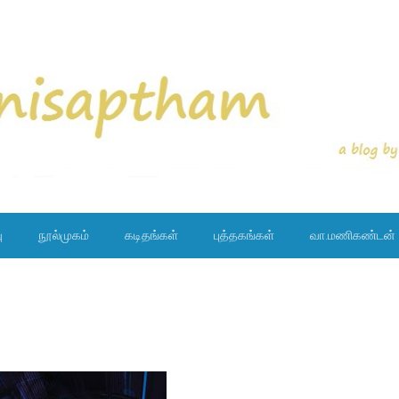
ு
நூல்முகம்
கடிதங்கள்
புத்தகங்கள்
வா.மணிகண்டன்