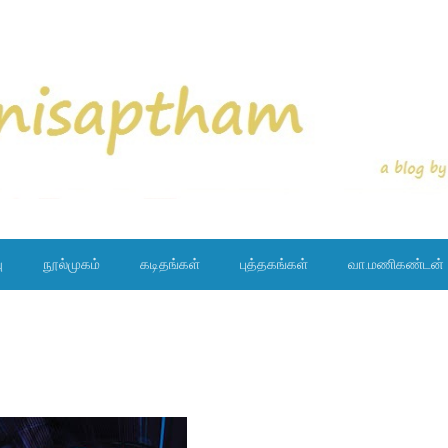
ு
நூல்முகம்
கடிதங்கள்
புத்தகங்கள்
வா.மணிகண்டன்