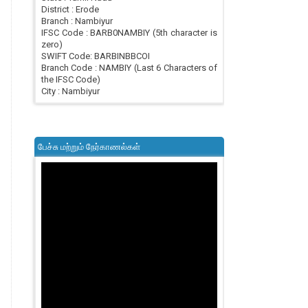
District : Erode
Branch : Nambiyur
IFSC Code : BARB0NAMBIY (5th character is
zero)
SWIFT Code: BARBINBBCOI
Branch Code : NAMBIY (Last 6 Characters of
the IFSC Code)
City : Nambiyur
பேச்சு மற்றும் நேர்காணல்கள்