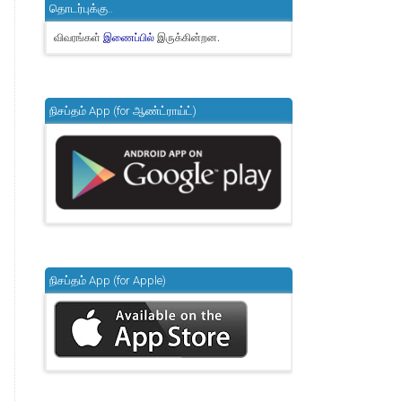
தொடர்புக்கு..
விவரங்கள்
இருக்கின்றன.
இணைப்பில்
நிசப்தம் App (for ஆண்ட்ராய்ட்)
நிசப்தம் App (for Apple)