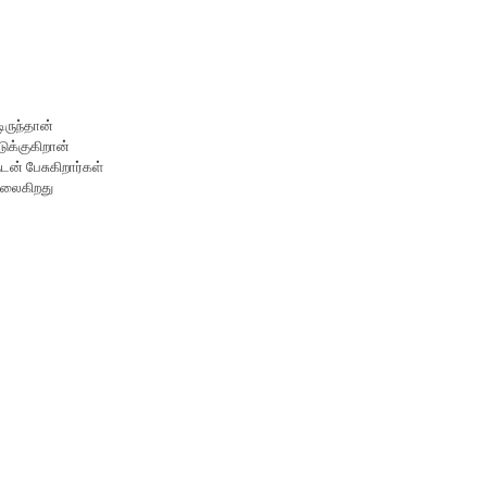
ிருந்தான்
க்குகிறான்
டன் பேசுகிறார்கள்
அலைகிறது