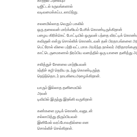
காற்றில் அலையும்
டிஜிட்டல் உருவங்களால்
வடிவமைக்கப்படலாயிற்று.
சலனமில்லாத வெறும் பகலில்
ஒரு தலைவன் மார்க்ஸியம் பேசிக் கொண்டிருக்கிறான்
பழைய கிரிக்கெட் போட்டியில் ஒருவன் பந்தை விரட்டிக் கொண்ட
கவிஞன் என்று சொல்லிக் கொண்டவன் தன் பிரதாபங்களை அடு
பெட்ரோல் விலை பற்றி வட்டமாக அமர்ந்த நால்வர் அரிதாரங்களு
காட்டெருமைகளால் நிரம்பிய வனத்தில் ஒரு யானை தனித்து 
சலித்துச் சேனலை மாற்றியவன்
உந்திச் சுழி தெரிய நடந்து கொண்டிருந்த
நெடுந்தொடர் நாயகியைஅழைக்கிறான்.
யாரும் இல்லாத தனிமையில்
அவள்
டிவியில் இருந்து இறங்கி வருகிறாள்
கண்களை மூடிக் கொண்டவனுடன்
சல்லாபித்து திரும்பியவள்
இனிமேல் வரப்போவதில்லை என
சொல்லிச் செல்கிறாள்.