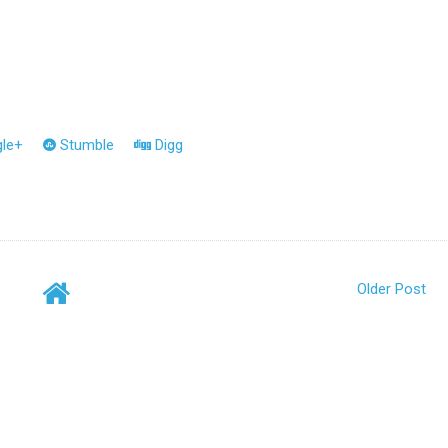
le+
Stumble
Digg
Older Post