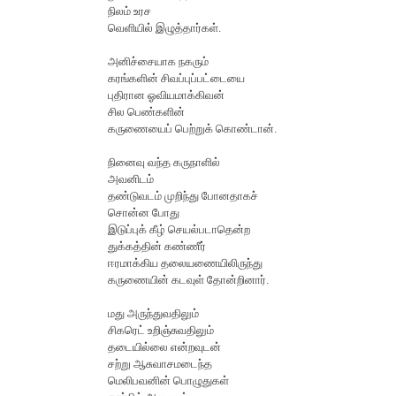
நிலம் உரச
வெளியில் இழுத்தார்கள்.
அனிச்சையாக நகரும்
கரங்களின் சிவப்புப்பட்டையை
புதிரான ஓவியமாக்கிவன்
சில பெண்களின்
கருணையைப் பெற்றுக் கொண்டான்.
நினைவு வந்த கருநாளில்
அவனிடம்
தண்டுவடம் முறிந்து போனதாகச்
சொன்ன போது
இடுப்புக் கீழ் செயல்படாதென்ற
துக்கத்தின் கண்ணீர்
ஈரமாக்கிய தலையணையிலிருந்து
கருணையின் கடவுள் தோன்றினார்.
மது அருந்துவதிலும்
சிகரெட் உறிஞ்சுவதிலும்
தடையில்லை என்றவுடன்
சற்று ஆசுவாசமடைந்த
மெலிபவனின் பொழுதுகள்