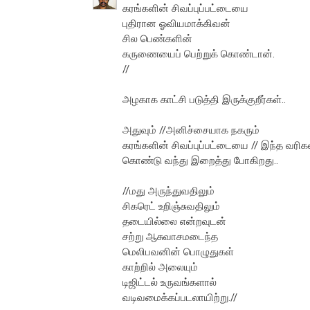
கரங்களின் சிவப்புப்பட்டையை
புதிரான ஓவியமாக்கிவன்
சில பெண்களின்
கருணையைப் பெற்றுக் கொண்டான்.
//
அழகாக காட்சி படுத்தி இருக்குறீர்கள்..
அதுவும் //அனிச்சையாக நகரும்
கரங்களின் சிவப்புப்பட்டையை // இந்த 
கொண்டு வந்து இறைத்து போகிறது..
//மது அருந்துவதிலும்
சிகரெட் உறிஞ்சுவதிலும்
தடையில்லை என்றவுடன்
சற்று ஆசுவாசமடைந்த
மெலிபவனின் பொழுதுகள்
காற்றில் அலையும்
டிஜிட்டல் உருவங்களால்
வடிவமைக்கப்படலாயிற்று.//