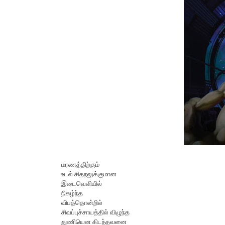
மரணத்திற்கும்
உடல் சிதறலுக்குமான
இடைவெளியில்
நிகழ்ந்த
விபத்தொன்றில்
சிவப்புச்சாயத்தில் விழுந்த
துணியென கிடந்தவனை