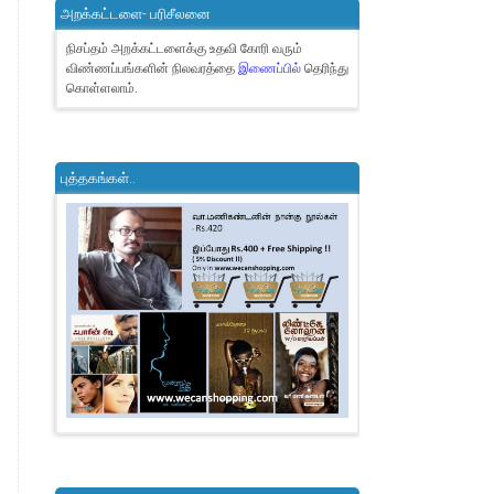
அறக்கட்டளை- பரிசீலனை
நிசப்தம் அறக்கட்டளைக்கு உதவி கோரி வரும்
விண்ணப்பங்களின் நிலவரத்தை
இணைப்பில்
தெரிந்து
கொள்ளலாம்.
புத்தகங்கள்..