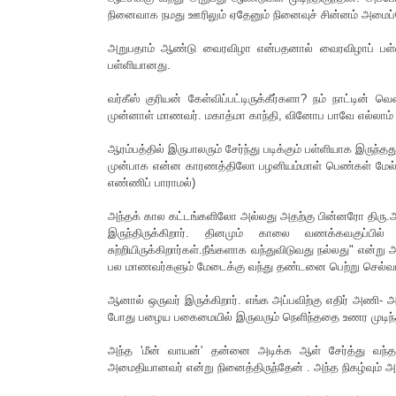
நினைவாக நமது ஊரிலும் ஏதேனும் நினைவுச் சின்னம் அமைப்
அறுபதாம் ஆண்டு வைரவிழா என்பதனால் வைரவிழாப் பள்ள
பள்ளியானது.
வர்கீஸ் குரியன் கேள்விப்பட்டிருக்கீர்களா? நம் நாட்டின் 
முன்னாள் மாணவர். மகாத்மா காந்தி, வினோப பாவே எல்லாம் வ
ஆரம்பத்தில் இருபாலரும் சேர்ந்து படிக்கும் பள்ளியாக இருந்த
முன்பாக என்ன காரணத்திலோ பழனியம்மாள் பெண்கள் மேல்நில
எண்ணிப் பாராமல்)
அந்தக் கால கட்டங்களிலோ அல்லது அதற்கு பின்னரோ திரு
இருந்திருக்கிறார். தினமும் காலை வணக்கவகுப்பில
சுற்றியிருக்கிறார்கள்.நீங்களாக வந்துவிடுவது நல்லது" என்
பல மாணவர்களும் மேடைக்கு வந்து தண்டனை பெற்று செல்வா
ஆனால் ஒருவர் இருக்கிறார். எங்க அப்பவிற்கு எதிர் அணி- 
போது பழைய பகைமையில் இருவரும் நெளிந்ததை உணர முடிந்தது
அந்த 'மீன் வாயன்' தன்னை அடிக்க ஆள் சேர்த்து வந்தத
அமைதியானவர் என்று நினைத்திருந்தேன் . அந்த நிகழ்வும் அந்