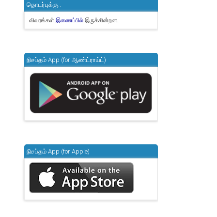
தொடர்புக்கு..
விவரங்கள்
இருக்கின்றன.
இணைப்பில்
நிசப்தம் App (for ஆண்ட்ராய்ட்)
நிசப்தம் App (for Apple)