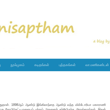
ு
நூல்முகம்
கடிதங்கள்
புத்தகங்கள்
வா.மணிகண்டன்
சமானதுதான். 1898ஆம் ஆண்டு இங்கிலாந்தை ஆண்டு வந்த விக்டோரியா மகாராணி
ோது கோபிசெட்டிபாளையம் மற்றும் அதனைச் சுற்றியிருந்த மிராஸ்தாரர்கள், இதன்