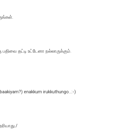
ங்கள்.
ரு பதிவை தட்டி உட்டேனா நல்லாருக்கும்.
aakiyam?) enakkum irukkuthungo...:-)
ெரியாது./