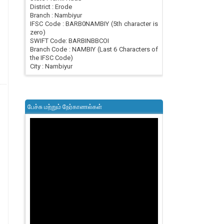
District : Erode
Branch : Nambiyur
IFSC Code : BARB0NAMBIY (5th character is
zero)
SWIFT Code: BARBINBBCOI
Branch Code : NAMBIY (Last 6 Characters of
the IFSC Code)
City : Nambiyur
பேச்சு மற்றும் நேர்காணல்கள்