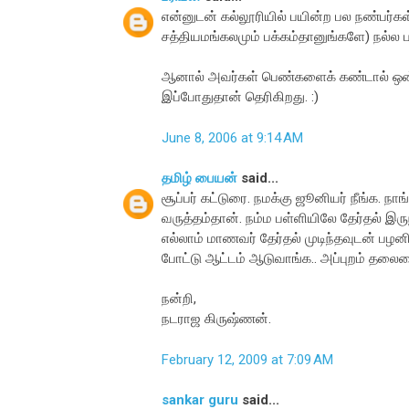
என்னுடன் கல்லூரியில் பயின்ற பல நண்பர்கள் 
சத்தியமங்கலமும் பக்கம்தானுங்களே) நல்ல பள்
ஆனால் அவர்கள் பெண்களைக் கண்டால் ஒன்ற
இப்போதுதான் தெரிகிறது. :)
June 8, 2006 at 9:14 AM
தமிழ் பையன்
said...
சூப்பர் கட்டுரை. நமக்கு ஜூனியர் நீங்க. 
வருத்தம்தான். நம்ம பள்ளியிலே தேர்தல் இர
எல்லாம் மாணவர் தேர்தல் முடிந்தவுடன் பழனிய
போட்டு ஆட்டம் ஆடுவாங்க.. அப்புறம் தலைமை
நன்றி,
நடராஜ கிருஷ்ணன்.
February 12, 2009 at 7:09 AM
sankar guru
said...