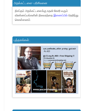
அறக்கட்டளை- பரிசீலனை
நிசப்தம் அறக்கட்டளைக்கு உதவி கோரி வரும்
விண்ணப்பங்களின் நிலவரத்தை
இணைப்பில்
தெரிந்து
கொள்ளலாம்.
புத்தகங்கள்..