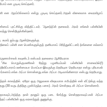
போம் என முடிவு செய்தனர்.
ி என ஆரம்பிக்கலாம் என்று முடிவு செய்தனர்.அதன் விளைவாக வைரவிழாப்
வெண்மைப் புரட்சிக்கு வித்திட்டவர். 'ஆனந்த்'ன் தலைவர். அவர் எங்கள் பள்ளியின்
ந்து சென்றிருக்கின்றனர்.
து. சுமார் ஐம்பது ஆண்டுகளுக்கு
ைப் பள்ளி என பெண்களுக்குத் தனியாகப் பிரித்துவிட்டனர்.(எங்களை எல்லாம்
.அருணாச்சலக் கவுண்டர் என்பவர் தலைமை ஆசிரியராக
் "சில பொறுக்குமணிகள் நேற்று பழனியம்மள் பள்ளியின் சாலையில்(!)
று அறிவிப்பாராம்.உண்மையா பொய்யா-இவருக்கு தெரியுமா தெரியாதா என்று புரியாமல்
ர்களாம்.எங்க அப்பா சொன்னது.எங்க அப்பா அடிவாங்கினாரா என்பது தெரியாது.
அந்தக் காலத்தில். ஏதோ ஒரு அலுவலக விஷயமாக சமீபத்தில் என் வீட்டுக்கு வந்த
.(30 வருடத்திற்கு முன்பிருந்த பகை). அவர் சென்றவுடன் அப்பா சொன்னார்.
ாகவும்,அடுத்த நாள் தானும் ஒரு படை சேர்த்து சென்றதாகவும்.என் அப்பா
தப் பள்ளியின் ஒரு வரலாற்றுத் துணுக்கு.