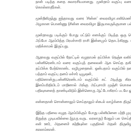
நான் படித்த கதை சுவாரசியமானது. மூன்றாம் வகுப்பு வ
கொள்ளாதீர்கள்.
மூன்றிலிருந்து ஐந்தாவது வரை 'சின்ன' வைரவிழா.எலிமெ
அழகான பொண்ணு (சின்ன வைரவிழா இருபாலருக்குமான பள்ளி) ஏ
மூன்றாவது படிக்கும் போது மட்டும் எனக்குப் பிடித்த ஒரு
அப்போ ஆரம்பித்த பிரமச்சாரி ராசி இன்னமும் தொடர்கிறது.
மதிக்காமல் இருப்பது.
ஆறாவது வகுப்பில் நோட்டில் எழுதாமல் தப்பிக்க நெஞ்சு வலி
பன்னிரெண்டாம் வரை வகுப்புத் தலைவன் ஆக செய்த தகிடுதத
தப்பிக்க மேற்கொண்ட வழிமுறைகள். ஒன்பதாம் வகுப்பில் 
பத்தாம் வகுப்பு தனம் டீச்சர் டியூஷன்,
பதினொன்று,பன்னிரெண்டாம் வகுப்பில் கட் அடித்து கிர
இளம்பரிதியிடம் மாறினால் அங்கு அப்புசாமி மூஞ்சி மொ
பதிவுகளைத் தாண்டிவிடும்.இன்னொரு ஆட்டோகிராப் படமே ஓ
என்னதான் சொன்னாலும் செய்தாலும் ஸ்கூல் வாழ்க்கை திரும
(இந்த பதிவை எழுத ஆரம்பிக்கும் போது பள்ளியினை பற்ற
நிறுத்த முடியவில்லை.(நூரு வருட வரலாறு) மேலும் பல செய்
என் ஊர், அதனைச் சுற்றியுள்ள பகுதிகள் அதன் திருவி
தரலாம்தான்.