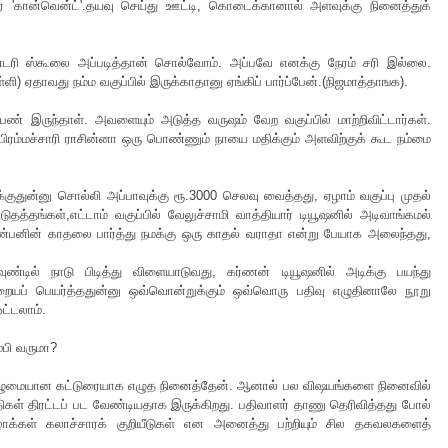
ரை 'கான்வென்ட்'.தயவு செய்து ஊட்டி, கொடைக்கானால் அளவுக்கு நினைத்துக்
ண்டரி ஸ்கூலை அப்படித்தான் சொல்வோம். அப்பவே எனக்கு நேரம் சரி இல்லை.
தாவது நம்ம வகுப்பில் இருக்காதானு ஏங்கிப் பார்ப்பேன்.(நிஜமாத்தாஙக).
 பெண் இருந்தாள். அவளையும் அடுத்த வருஷம் வேற வகுப்பில் மாற்றிவிட்டார்கள்.
 பிரம்மச்சாரி ராசின்னா ஒரு பொண்ணும் நாயை மதிக்கும் அளவிற்குக் கூட நம்மை
க்குதுன்னு சொல்லி அப்பாவுக்கு ரூ.3000 செலவு வைத்தது, ஏழாம் வகுப்பு முதல்
்தங்கள்,எட்டாம் வகுப்பில் வேலுச்சாமி வாத்தியார் டியூஷனில் அடிவாங்கமல்
நண்பனின் காதலை பார்த்து நமக்கு ஒரு காதல் வராதா என்று பேயாக அலைந்தது,
வுண்டில் நாடு பிடித்து விளையாடுவது, கர்ணன் டியூஷனில் அடிக்கு பயந்து
கறையப் பெயர்த்ததுன்னு ஒவ்வொன்றுக்கும் ஒவ்வொரு பதிவு எழுதினாலே நூறு
ட்டலாம்.
்பி வருமா?
ி முழுமையான கட்டுரையாக எழுத நினைத்தேன். ஆனால் பல விஷயங்களை நினைவில்
திகள் திரட்டப் பட வேண்டியதாக இருக்கிறது. பதிவாளர் தாணு தெரிவித்தது போல்
ழாக்கள் கலாச்சாரக் குறியீடுகள் என அனைத்து பற்றியும் சில தகவலகளைத்