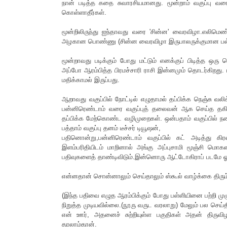
நான் படித்த கதை சுவாரசியமானது. மூன்றாம் வகுப்பு வ
கொள்ளாதீர்கள்.
மூன்றிலிருந்து ஐந்தாவது வரை 'சின்ன' வைரவிழா.எலிமெ
அழகான பொண்ணு (சின்ன வைரவிழா இருபாலருக்குமான பள்ளி) ஏ
மூன்றாவது படிக்கும் போது மட்டும் எனக்குப் பிடித்த ஒரு
அப்போ ஆரம்பித்த பிரமச்சாரி ராசி இன்னமும் தொடர்கிறது.
மதிக்காமல் இருப்பது.
ஆறாவது வகுப்பில் நோட்டில் எழுதாமல் தப்பிக்க நெஞ்சு வலி
பன்னிரெண்டாம் வரை வகுப்புத் தலைவன் ஆக செய்த தகிடுதத
தப்பிக்க மேற்கொண்ட வழிமுறைகள். ஒன்பதாம் வகுப்பில் 
பத்தாம் வகுப்பு தனம் டீச்சர் டியூஷன்,
பதினொன்று,பன்னிரெண்டாம் வகுப்பில் கட் அடித்து கிர
இளம்பரிதியிடம் மாறினால் அங்கு அப்புசாமி மூஞ்சி மொ
பதிவுகளைத் தாண்டிவிடும்.இன்னொரு ஆட்டோகிராப் படமே ஓ
என்னதான் சொன்னாலும் செய்தாலும் ஸ்கூல் வாழ்க்கை திரும
(இந்த பதிவை எழுத ஆரம்பிக்கும் போது பள்ளியினை பற்ற
நிறுத்த முடியவில்லை.(நூரு வருட வரலாறு) மேலும் பல செய்
என் ஊர், அதனைச் சுற்றியுள்ள பகுதிகள் அதன் திருவி
தரலாம்தான்.