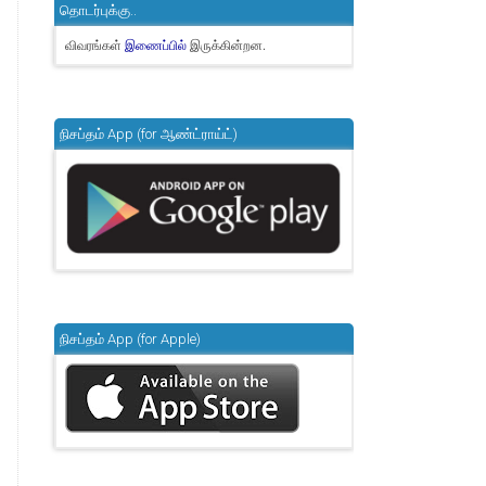
தொடர்புக்கு..
விவரங்கள்
இருக்கின்றன.
இணைப்பில்
நிசப்தம் App (for ஆண்ட்ராய்ட்)
நிசப்தம் App (for Apple)