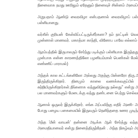
நினைவாக நமது ஊரிலும் ஏதேனும் நினைவுச் சின்னம் அமைப்
அறுபதாம் ஆண்டு வைரவிழா என்பதனால் வைரவிழாப் பள்ள
பள்ளியானது.
வர்கீஸ் குரியன் கேள்விப்பட்டிருக்கீர்களா? நம் நாட்டின் 
முன்னாள் மாணவர். மகாத்மா காந்தி, வினோப பாவே எல்லாம் வ
ஆரம்பத்தில் இருபாலரும் சேர்ந்து படிக்கும் பள்ளியாக இருந்த
முன்பாக என்ன காரணத்திலோ பழனியம்மாள் பெண்கள் மேல்நில
எண்ணிப் பாராமல்)
அந்தக் கால கட்டங்களிலோ அல்லது அதற்கு பின்னரோ திரு
இருந்திருக்கிறார். தினமும் காலை வணக்கவகுப்பில
சுற்றியிருக்கிறார்கள்.நீங்களாக வந்துவிடுவது நல்லது" என்
பல மாணவர்களும் மேடைக்கு வந்து தண்டனை பெற்று செல்வா
ஆனால் ஒருவர் இருக்கிறார். எங்க அப்பவிற்கு எதிர் அணி- 
போது பழைய பகைமையில் இருவரும் நெளிந்ததை உணர முடிந்தது
அந்த 'மீன் வாயன்' தன்னை அடிக்க ஆள் சேர்த்து வந்தத
அமைதியானவர் என்று நினைத்திருந்தேன் . அந்த நிகழ்வும் அந்