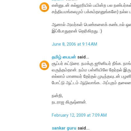
என்னுடன் கல்லூரியில் பயின்ற பல நண்பர்கள் 
சத்தியமங்கலமும் பக்கம்தானுங்களே) நல்ல பள்
ஆனால் அவர்கள் பெண்களைக் கண்டால் ஒன்ற
இப்போதுதான் தெரிகிறது. :)
June 8, 2006 at 9:14 AM
தமிழ் பையன்
said...
சூப்பர் கட்டுரை. நமக்கு ஜூனியர் நீங்க. 
வருத்தம்தான். நம்ம பள்ளியிலே தேர்தல் இர
எல்லாம் மாணவர் தேர்தல் முடிந்தவுடன் பழனிய
போட்டு ஆட்டம் ஆடுவாங்க.. அப்புறம் தலைமை
நன்றி,
நடராஜ கிருஷ்ணன்.
February 12, 2009 at 7:09 AM
sankar guru
said...