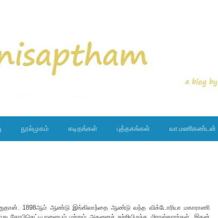
ு
நூல்முகம்
கடிதங்கள்
புத்தகங்கள்
வா.மணிகண்டன்
சமானதுதான். 1898ஆம் ஆண்டு இங்கிலாந்தை ஆண்டு வந்த விக்டோரியா மகாராணி
ோது கோபிசெட்டிபாளையம் மற்றும் அதனைச் சுற்றியிருந்த மிராஸ்தாரர்கள், இதன்