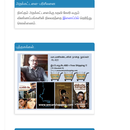
அறக்கட்டளை- பரிசீலனை
நிசப்தம் அறக்கட்டளைக்கு உதவி கோரி வரும்
விண்ணப்பங்களின் நிலவரத்தை
இணைப்பில்
தெரிந்து
கொள்ளலாம்.
புத்தகங்கள்..