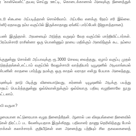
ரை 'கான்வென்ட்'.தயவு செய்து ஊட்டி, கொடைக்கானால் அளவுக்கு நினைத்துக்
ண்டரி ஸ்கூலை அப்படித்தான் சொல்வோம். அப்பவே எனக்கு நேரம் சரி இல்லை.
தாவது நம்ம வகுப்பில் இருக்காதானு ஏங்கிப் பார்ப்பேன்.(நிஜமாத்தாஙக).
 பெண் இருந்தாள். அவளையும் அடுத்த வருஷம் வேற வகுப்பில் மாற்றிவிட்டார்கள்.
 பிரம்மச்சாரி ராசின்னா ஒரு பொண்ணும் நாயை மதிக்கும் அளவிற்குக் கூட நம்மை
க்குதுன்னு சொல்லி அப்பாவுக்கு ரூ.3000 செலவு வைத்தது, ஏழாம் வகுப்பு முதல்
்தங்கள்,எட்டாம் வகுப்பில் வேலுச்சாமி வாத்தியார் டியூஷனில் அடிவாங்கமல்
நண்பனின் காதலை பார்த்து நமக்கு ஒரு காதல் வராதா என்று பேயாக அலைந்தது,
வுண்டில் நாடு பிடித்து விளையாடுவது, கர்ணன் டியூஷனில் அடிக்கு பயந்து
கறையப் பெயர்த்ததுன்னு ஒவ்வொன்றுக்கும் ஒவ்வொரு பதிவு எழுதினாலே நூறு
ட்டலாம்.
்பி வருமா?
ி முழுமையான கட்டுரையாக எழுத நினைத்தேன். ஆனால் பல விஷயங்களை நினைவில்
திகள் திரட்டப் பட வேண்டியதாக இருக்கிறது. பதிவாளர் தாணு தெரிவித்தது போல்
ழாக்கள் கலாச்சாரக் குறியீடுகள் என அனைத்து பற்றியும் சில தகவலகளைத்