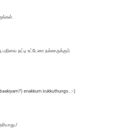
ங்கள்.
ரு பதிவை தட்டி உட்டேனா நல்லாருக்கும்.
aakiyam?) enakkum irukkuthungo...:-)
ெரியாது./