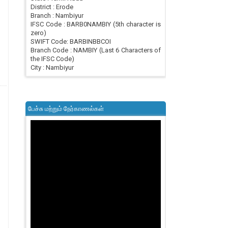
District : Erode
Branch : Nambiyur
IFSC Code : BARB0NAMBIY (5th character is
zero)
SWIFT Code: BARBINBBCOI
Branch Code : NAMBIY (Last 6 Characters of
the IFSC Code)
City : Nambiyur
பேச்சு மற்றும் நேர்காணல்கள்