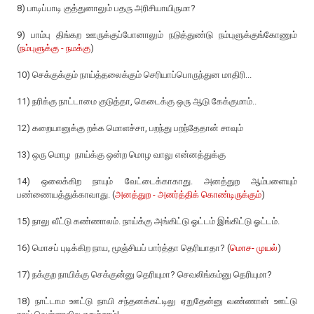
8) பாடிப்பாடி குத்துனாலும் பதரு அரிசியாயிருமா?
9) பாம்பு திங்கற ஊருக்குப்போனாலும் நடுத்துண்டு நம்புளுக்குங்கோணும்
(
நம்புளுக்கு - நமக்கு
)
10) செக்குக்கும் நாய்த்தலைக்கும் செரியாப்பொருந்துன மாதிரி...
11) நரிக்கு நாட்டாமை குடுத்தா, கெடைக்கு ஒரு ஆடு கேக்குமாம்..
12) கறையானுக்கு றக்க மொளச்சா, பறந்து பறந்தேதான் சாவும்
13) ஒரு மொழ நாய்க்கு ஒன்ற மொழ வாலு என்னத்துக்கு
14) ஒலைக்கிற நாயும் வேட்டைக்காகாது. அனத்துற ஆம்பளையும்
பண்ணையத்துக்காவாது. (
அனத்துற - அனர்த்திக் கொண்டிருக்கும்
)
15) நாலு வீட்டு கண்ணாலம். நாய்க்கு அங்கிட்டு ஓட்டம் இங்கிட்டு ஓட்டம்.
16) மொசப் புடிக்கிற நாய, மூஞ்சியப் பார்த்தா தெரியாதா? (
மொச- முயல்
)
17) நக்குற நாயிக்கு செக்குன்னு தெரியுமா? செவலிங்கம்னு தெரியுமா?
18) நாட்டாம ஊட்டு நாயி சந்தனக்கட்டிலு ஏறுதேன்னு வண்ணான் ஊட்டு