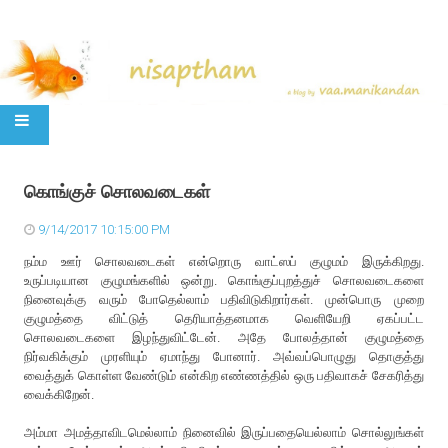
SKIP TO CONTENT
கொங்குச் சொலவடைகள்
9/14/2017 10:15:00 PM
நம்ம ஊர் சொலவடைகள் என்றொரு வாட்ஸப் குழுமம் இருக்கிறது.
உருப்படியான குழுமங்களில் ஒன்று. கொங்குப்புறத்துச் சொலவடைகளை
நினைவுக்கு வரும் போதெல்லாம் பதிவிடுகிறார்கள். முன்பொரு முறை
குழுமத்தை விட்டுத் தெரியாத்தனமாக வெளியேறி ஏகப்பட்ட
சொலவடைகளை இழந்துவிட்டேன். அதே போலத்தான் குழுமத்தை
நிர்வகிக்கும் முரளியும் ஏமாந்து போனார். அவ்வப்பொழுது தொகுத்து
வைத்துக் கொள்ள வேண்டும் என்கிற எண்ணத்தில் ஒரு பதிவாகச் சேகரித்து
வைக்கிறேன்.
அம்மா அமத்தாவிடமெல்லாம் நினைவில் இருப்பதையெல்லாம் சொல்லுங்கள்