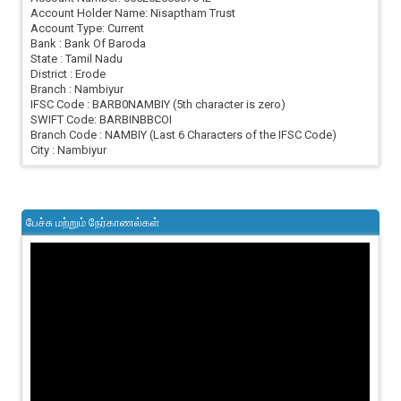
Account Holder Name: Nisaptham Trust
Account Type: Current
Bank : Bank Of Baroda
State : Tamil Nadu
District : Erode
Branch : Nambiyur
IFSC Code : BARB0NAMBIY (5th character is zero)
SWIFT Code: BARBINBBCOI
Branch Code : NAMBIY (Last 6 Characters of the IFSC Code)
City : Nambiyur
பேச்சு மற்றும் நேர்காணல்கள்