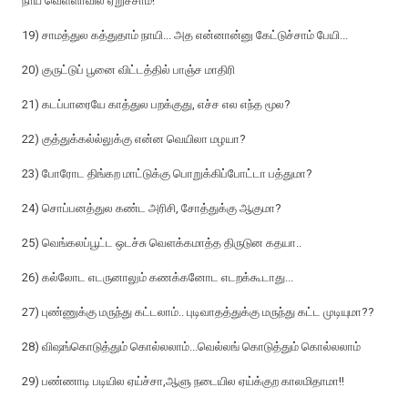
நாய் வெள்ளாவில ஏறுச்சாம்!
19) சாமத்துல கத்துதாம் நாயி... அத என்னான்னு கேட்டுச்சாம் பேயி...
20) குருட்டுப் பூனை விட்டத்தில் பாஞ்ச மாதிரி
21) கடப்பாரையே காத்துல பறக்குது, எச்ச எல எந்த மூல?
22) குத்துக்கல்ல்லுக்கு என்ன வெயிலா மழயா?
23) போரோட திங்கற மாட்டுக்கு பொறுக்கிப்போட்டா பத்துமா?
24) சொப்பனத்துல கண்ட அரிசி, சோத்துக்கு ஆகுமா?
25) வெங்கலப்பூட்ட ஒடச்சு வெளக்கமாத்த திருடுன கதயா..
26) கல்லோட எடருனாலும் கணக்கனோட எடறக்கூடாது...
27) புண்ணுக்கு மருந்து கட்டலாம்.. புடிவாதத்துக்கு மருந்து கட்ட முடியுமா??
28) விஷங்கொடுத்தும் கொல்லலாம்...வெல்லங் கொடுத்தும் கொல்லலாம்
29) பண்ணாடி படியில ஏய்ச்சா,ஆளு நடையில ஏய்க்குற காலமிதாமா!!