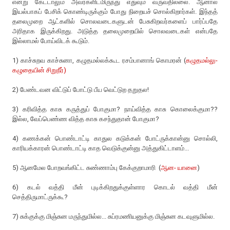
என்று கேட்டாலும் அவர்களிடமிருந்து எதுவும் வருவதில்லை. ஆனால்
இயல்பாகப் பேசிக் கொண்டிருக்கும் போது நிறையச் சொல்கிறார்கள். இந்தத்
தலைமுறை ஆட்களில் சொலவடைகளுடன் பேசுகிறவர்களைப் பார்ப்பதே
அரிதாக இருக்கிறது. அடுத்த தலைமுறையில் சொலவடைகள் என்பதே
இல்லாமல் போய்விடக் கூடும்.
1) காச்சுறவ காச்சுனா, கழுதமல்லக்கூட ரசம்பானாங் கொமரன் (
கழுதமல்லு-
கழுதையின் சிறுநீர்)
2) பேண்டவன விட்டுப் போட்டு பீய வெட்டுற தறுதல!
3) கரிவித்த காசு கருத்துப் போகுமா? நாய்வித்த காசு கொலைக்குமா??
இல்ல, வேப்பெண்ண வித்த காசு கசந்துதான் போகுமா?
4) கணக்கன் பொண்டாட்டி காதுல கடுக்கன் போட்ருக்கான்னு சொல்லி,
காரியக்காரன் பொண்டாட்டி காத வெடுக்குன்னு அத்துகிட்டாளம்...
5) ஆனமேல போறவங்கிட்ட சுண்ணாம்பு கேக்குறாமாரி (
ஆன- யானை
)
6) கடல் வத்தி மீன் புடிக்கிறதுக்குள்ளார கொடல் வத்தி மீன்
செத்திருமாட்ருக்கூ?
7) சுக்குக்கு மிஞ்சுன மருந்துமில்ல... சுப்ரமணியனுக்கு மிஞ்சுன கடவுளுமில்ல.