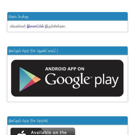
தொடர்புக்கு..
விவரங்கள்
இருக்கின்றன.
இணைப்பில்
நிசப்தம் App (for ஆண்ட்ராய்ட்)
நிசப்தம் App (for Apple)