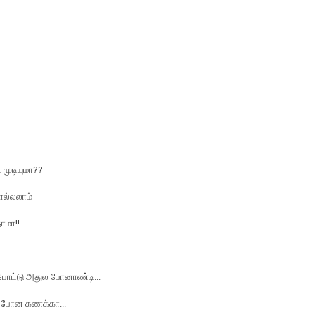
ட முடியுமா??
ொல்லலாம்
ாமா!!
 போட்டு அதுல போனாண்டி...
ிட்ட போன கணக்கா...