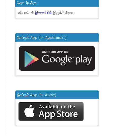
தொடர்புக்கு..
விவரங்கள்
இருக்கின்றன.
இணைப்பில்
நிசப்தம் App (for ஆண்ட்ராய்ட்)
நிசப்தம் App (for Apple)