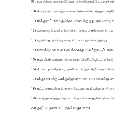
9) பாம்பு திங்கற ஊருக்குப்போனாலும் நடுத்துண்டு நம்புளுக்க
10) செக்குக்கும் நாய்த்தலைக்கும் செரியாப்பொருந்துன மாதிரி.
11) நரிக்கு நாட்டாமை குடுத்தா, கெடைக்கு ஒரு ஆடு கேக்குமா
12) கறையானுக்கு றக்க மொளச்சா, பறந்து பறந்தேதான் சாவும்
13) ஒரு மொழ நாய்க்கு ஒன்ற மொழ வாலு என்னத்துக்கு
14) ஒலைக்கிற நாயும் வேட்டைக்காகாது. அனத்துற ஆம்பளைய
15) நாலு வீட்டு கண்ணாலம். நாய்க்கு அங்கிட்டு ஓட்டம் இங்கிட்
16) மொசப் புடிக்கிற நாய, மூஞ்சியப் பார்த்தா தெரியாதா? (
மொச
17) நக்குற நாயிக்கு செக்குன்னு தெரியுமா? செவலிங்கம்னு தெ
18) நாட்டாம ஊட்டு நாயி சந்தனக்கட்டிலு ஏறுதேன்னு வண்ணான
19) சாமத்துல கத்துதாம் நாயி... அத என்னான்னு கேட்டுச்சாம் ப
20) குருட்டுப் பூனை விட்டத்தில் பாஞ்ச மாதிரி