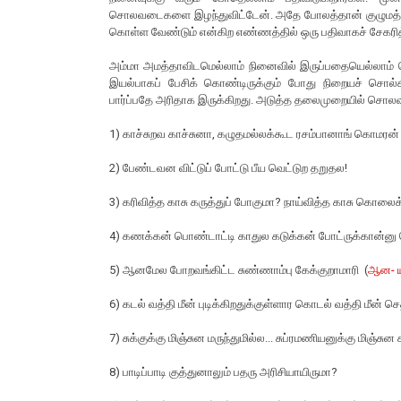
சொலவடைகளை இழந்துவிட்டேன். அதே போலத்தான் குழுமத்தை ந
கொள்ள வேண்டும் என்கிற எண்ணத்தில் ஒரு பதிவாகச் சேகரித
அம்மா அமத்தாவிடமெல்லாம் நினைவில் இருப்பதையெல்லாம் சொ
இயல்பாகப் பேசிக் கொண்டிருக்கும் போது நிறையச் சொல
பார்ப்பதே அரிதாக இருக்கிறது. அடுத்த தலைமுறையில் சொலவ
1) காச்சுறவ காச்சுனா, கழுதமல்லக்கூட ரசம்பானாங் கொமரன் 
2) பேண்டவன விட்டுப் போட்டு பீய வெட்டுற தறுதல!
3) கரிவித்த காசு கருத்துப் போகுமா? நாய்வித்த காசு கொல
4) கணக்கன் பொண்டாட்டி காதுல கடுக்கன் போட்ருக்கான்னு ச
5) ஆனமேல போறவங்கிட்ட சுண்ணாம்பு கேக்குறாமாரி (
ஆன- 
6) கடல் வத்தி மீன் புடிக்கிறதுக்குள்ளார கொடல் வத்தி மீன் செ
7) சுக்குக்கு மிஞ்சுன மருந்துமில்ல... சுப்ரமணியனுக்கு மிஞ்சுன
8) பாடிப்பாடி குத்துனாலும் பதரு அரிசியாயிருமா?