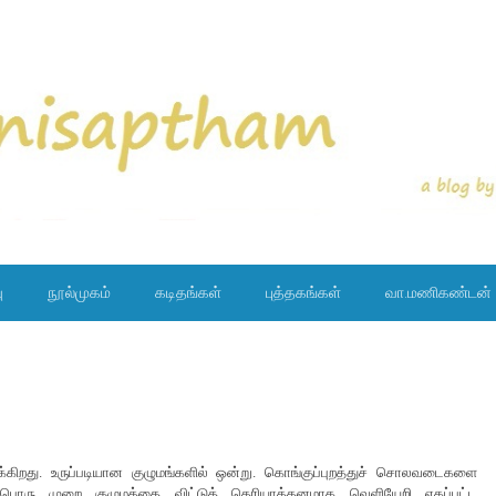
ு
நூல்முகம்
கடிதங்கள்
புத்தகங்கள்
வா.மணிகண்டன்
ிறது. உருப்படியான குழுமங்களில் ஒன்று. கொங்குப்புறத்துச் சொலவடைகளை
ுன்பொரு முறை குழுமத்தை விட்டுத் தெரியாத்தனமாக வெளியேறி ஏகப்பட்ட