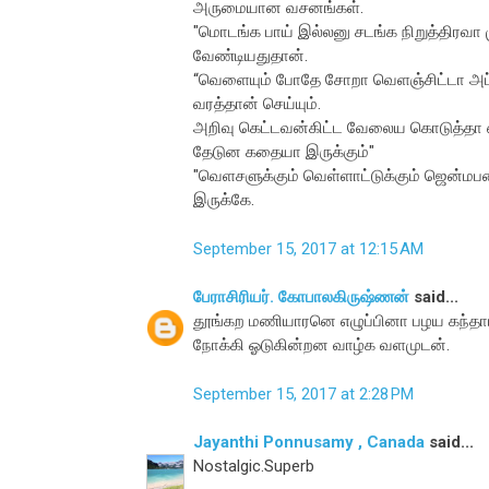
அருமையான வசனங்கள்.
"மொடங்க பாய் இல்லனு சடங்க நிறுத்திரவா
வேண்டியதுதான்.
“வெளையும் போதே சோறா வெளஞ்சிட்டா அப்புறம
வரத்தான் செய்யும்.
அறிவு கெட்டவன்கிட்ட வேலைய கொடுத்தா எப்ப
தேடுன கதையா இருக்கும்"
"வெளசளுக்கும் வெள்ளாட்டுக்கும் ஜென்ம
இருக்கே.
September 15, 2017 at 12:15 AM
பேராசிரியர். கோபாலகிருஷ்ணன்
said...
தூங்கற மணியாரனெ எழுப்பினா பழய கந்தா
நோக்கி ஓடுகின்றன வாழ்க வளமுடன்.
September 15, 2017 at 2:28 PM
Jayanthi Ponnusamy , Canada
said...
Nostalgic.Superb