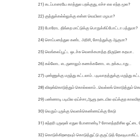
21) கடப்பாரையே காத்துல பறக்குது, எச்ச எல எந்த மூல?
22) குத்துக்கல்ல்லுக்கு என்ன வெயிலா மழயா?
23) போரோட திங்கற மாட்டுக்கு பொறுக்கிப்போட்டா பத்துமா?
24) சொப்பனத்துல கண்ட அரிசி, சோத்துக்கு ஆகுமா?
25) வெங்கலப்பூட்ட ஒடச்சு வெளக்கமாத்த திருடுன கதயா..
26) கல்லோட எடருனாலும் கணக்கனோட எடறக்கூடாது...
27) புண்ணுக்கு மருந்து கட்டலாம்.. புடிவாதத்துக்கு மருந்து கட்
28) விஷங்கொடுத்தும் கொல்லலாம்...வெல்லங் கொடுத்தும் க
29) பண்ணாடி படியில ஏய்ச்சா,ஆளு நடையில ஏய்க்குற காலமித
30) வெறும் புருக்கு வெளக்கெண்ணய்க்கு கேடு
31) சுந்தரி புருஷன் எதுல போனாண்டி? சோளத்தரிசில ஓட்டை
32) கொடுக்கிறதையும் கொடுத்துட்டு குருட்டுத் தேவுடியாக