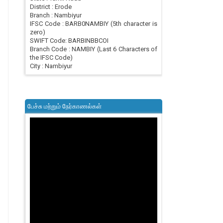
District : Erode
Branch : Nambiyur
IFSC Code : BARB0NAMBIY (5th character is
zero)
SWIFT Code: BARBINBBCOI
Branch Code : NAMBIY (Last 6 Characters of
the IFSC Code)
City : Nambiyur
பேச்சு மற்றும் நேர்காணல்கள்