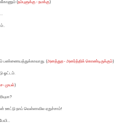
ுங்கோணும் (
நம்புளுக்கு - நமக்கு
)
..
ம்..
ும் பண்ணையத்துக்காவாது. (
அனத்துற - அனர்த்திக் கொண்டிருக்கும்
)
டு ஓட்டம்.
- முயல்
)
ரியுமா?
் ஊட்டு நாய் வெள்ளாவில ஏறுச்சாம்!
ேயி...