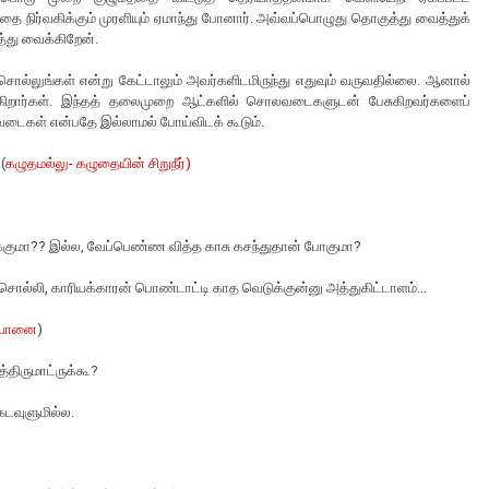
ிர்வகிக்கும் முரளியும் ஏமாந்து போனார். அவ்வப்பொழுது தொகுத்து வைத்துக்
்து வைக்கிறேன்.
ல்லுங்கள் என்று கேட்டாலும் அவர்களிடமிருந்து எதுவும் வருவதில்லை. ஆனால்
்கிறார்கள். இந்தத் தலைமுறை ஆட்களில் சொலவடைகளுடன் பேசுகிறவர்களைப்
டைகள் என்பதே இல்லாமல் போய்விடக் கூடும்.
(
கழுதமல்லு- கழுதையின் சிறுநீர்)
ைக்குமா?? இல்ல, வேப்பெண்ண வித்த காசு கசந்துதான் போகுமா?
ொல்லி, காரியக்காரன் பொண்டாட்டி காத வெடுக்குன்னு அத்துகிட்டாளம்...
யானை
)
த்திருமாட்ருக்கூ?
 கடவுளுமில்ல.