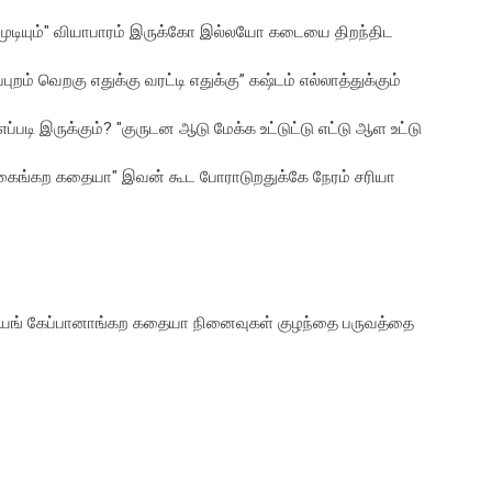
 முடியும்" வியாபாரம் இருக்கோ இல்லயோ கடையை திறந்திட
் வெறகு எதுக்கு வரட்டி எதுக்கு” கஷ்டம் எல்லாத்துக்கும்
டி இருக்கும்? "குருடன ஆடு மேக்க உட்டுட்டு எட்டு ஆள உட்டு
பகைங்கற கதையா" இவன் கூட போராடுறதுக்கே நேரம் சரியா
யங் கேப்பானாங்கற கதையா நினைவுகள் குழந்தை பருவத்தை