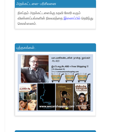
அறக்கட்டளை- பரிசீலனை
நிசப்தம் அறக்கட்டளைக்கு உதவி கோரி வரும்
விண்ணப்பங்களின் நிலவரத்தை
இணைப்பில்
தெரிந்து
கொள்ளலாம்.
புத்தகங்கள்..