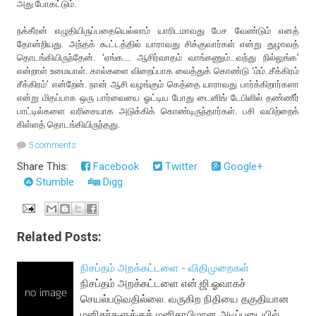
அது போகட்டும்.
நக்கீரன் எழுதியிருப்பதையெல்லாம் யாரிடமாவது பேச வேண்டும் எனத்
தோன்றியது. அந்தக் கூட்டத்தில் யாராவது சிக்குவார்கள் என்று துழாவத்
தொடங்கியிருந்தேன். ‘ஏங்க.... ஆசிர்வாதம் வாங்கணும்...வந்து நில்லுங்க’
என்றாள் உமையாள். கால்களை விறைப்பாக வைத்துக் கொண்டு ‘ம்ம்..சீக்கிரம்
சீக்கிரம்’ என்றேன். நான் ஆசி வழங்கும் கெத்தை யாராவது பார்க்கிறார்களா
என்று மிதப்பாக ஒரு பார்வையை ஓட்டிய போது டைனிங் டேபிளில் தண்ணீர்
பாட்டில்களை வரிசையாக அடுக்கிக் கொண்டிருந்தார்கள். பசி வயிற்றைக்
கிள்ளத் தொடங்கியிருந்தது.
5 comments
Share This:
Facebook
Twitter
Google+
Stumble
Digg
Related Posts:
நிசப்தம் அறக்கட்டளை - விதிமுறைகள்
நிசப்தம் அறக்கட்டளை என்.ஜி.ஓவாகச்
செயல்படுவதில்லை. வருகிற நிதியை தகுதியான
மனிதர்களுக்குக் மனிதாபிமான அடிப்படையில்