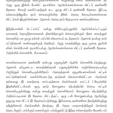
உருக்குவதிலிருந்து தொழிற்சாலையைக் கழுவுவது வரை தேவையான நீர்
அது. ஒரு ஜீன்ஸ் பேண்ட் தயாரிக்க ஆயிரக்கணக்கான லிட்டர் தண்ணீர்
தேவை. கோழி வளர்ப்பதற்குக் கூட நூறு லிட்டர் தண்ணீர் தேவை. இப்படி
எல்லாவற்றிலுமே நாம் செலவழிக்கிற நீரின் அளவு கோடிக்கணக்கான
லிட்டர்கள் இருக்கின்றன. ஆனால் அதை நாம் நேரடியாக உணர்வதில்லை.
இந்தியாவின் டெட்ராய்ட் என்று ஸ்ரீபெரும்புதூரில் ஆரம்பிக்கப்பட்டிரும்
வாகனத் தொழிற்சாலைகள் தினந்தோறும் செலவழிக்கும் நீரை வைத்துக்
கொண்டு பல நூறு ஏக்கர் பரப்பில் விவசாயம் நடத்தலாம். ஆனால் நமக்கு கார்
மட்டும்தான் கண்களுக்குத் தெரியும். ஆறு மாதத்திற்கு ஒரு முறை தூக்கி
வீசும் செல்போன் தயாரிப்புக்கு ஆயிரக்கணக்கான லிட்டர் தண்ணீர் தேவை.
அடுக்கிக் கொண்டே போகலாம்.
காலங்காலமாக தண்ணீர் என்பது மறுசுழற்சி ஆகிக் கொண்டேயிருந்தது.
ஆனால் நம்முடைய காலத்தில்தான் மறுசுழற்சிக்கே வழியில்லாதபடிக்கு
அழித்துக் கொண்டிருக்கிறோம். அதைத்தான் சூழலியலாளர்கள் சுட்டிக்
காட்டுகிறார்கள். வளர்ச்சியடைந்த நாடுகள் விவரமாகிவிட்டன. அவர்கள்
தங்களது நீர் வளத்தை காப்பதற்காக வெர்ச்சுவல் வாட்டர் ட்ரேடிங்கில்
இறங்கிவிட்டார்கள். ஒரு நாடு கோதுமை உற்பத்தியில் கொடி கட்டிக்
கொண்டிருக்கிறது என்று வைத்துக் கொள்வோம். கோதுமை உற்பத்திக்கு
அதிகப்படியான நீர் தேவை. கிட்டத்தட்ட ஒரு டன் கோதுமைக்கு ஆயிரத்து
ஐநூறு கன மீட்டர் நீர் தேவைப்படுகிறது. இவ்வளவு தண்ணீரை நிலத்திலிருந்து
உறிஞ்சினால் அவர்களின் நிலத்தடி நீர் அதல பாதாளத்திற்குச் செல்லத்
தொடங்கும். பார்க்கும் வரைக்கும் பார்த்துவிட்டு இந்த சங்காத்தமே வேண்டாம்