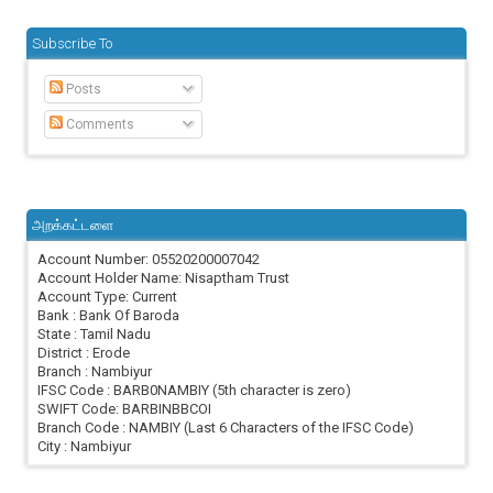
Subscribe To
Posts
Comments
அறக்கட்டளை
Account Number: 05520200007042
Account Holder Name: Nisaptham Trust
Account Type: Current
Bank : Bank Of Baroda
State : Tamil Nadu
District : Erode
Branch : Nambiyur
IFSC Code : BARB0NAMBIY (5th character is zero)
SWIFT Code: BARBINBBCOI
Branch Code : NAMBIY (Last 6 Characters of the IFSC Code)
City : Nambiyur