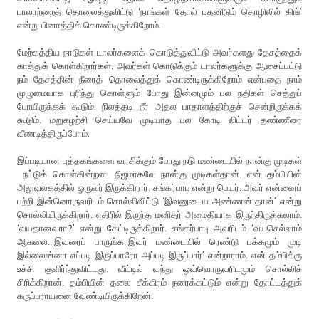
பாலாற்றைத் தொலைத்துவிட்டு ‘நாங்கள் தோல் பதனிடும் தொழிலில் கிங்’
என்று பினாத்திக் கொண்டிருக்கிறோம்.
மேற்கத்திய நாடுகள் டாலர்களைக் கொடுத்துவிட்டு அவர்களது தேசத்தைக்
காத்துக் கொள்கிறார்கள். அவர்கள் கொடுக்கும் டாலர்களுக்கு ஆசைப்பட்டு
நம் தேசத்தின் நீரைத் தொலைத்துக் கொண்டிருக்கிறோம் என்பதை நாம்
முழுமையாக புரிந்து கொள்ளும் போது இன்னமும் பல நதிகள் செத்துப்
போயிருக்கக் கூடும். நிலத்தடி நீர் அதல பாதாளத்திற்குச் சென்றிருக்கக்
கூடும். மறுசுழற்சி செய்யவே முடியாத பல கோடி லிட்டர் தண்ணீரை
வீணடித்திருப்போம்.
இப்படியான புத்தகங்களை வாசிக்கும் போது நடு மண்டையில் நான்கு முடிகள்
நட்டுக் கொள்கின்றன. நிஜமாகவே நான்கு முடிகள்தான். என் தம்பியின்
அலுவலகத்தில் ஒருவர் இருக்கிறார். சங்கர்பாபு என்று பெயர். அவர் என்னைப்
பற்றி இன்னொருவரிடம் சொல்லிவிட்டு ‘இவனுடைய அண்ணன் தான்’ என்று
சொல்லியிருக்கிறார். எதிரில் இருந்த மனிதர் அமைதியாக இருந்திருக்கலாம்.
‘வயதானவரா?’ என்று கேட்டிருக்கிறார். சங்கர்பாபு அவரிடம் ‘வயசெல்லாம்
ஆகலை...இவரைப் பாருங்க..இவர் மண்டையில் ரெண்டு பக்கமும் முடி
இல்லைன்னா எப்படி இருப்பாரோ அப்படி இருப்பார்’ என்றாராம். என் தம்பிக்கு
உச்சி குளிர்ந்துவிட்டது. வீட்டில் வந்து ஒவ்வொருவரிடமும் சொல்லிச்
சிரிக்கிறான். தம்பியின் தலை சீக்கிரம் நரைக்கட்டும் என்று தோட்டத்துக்
கருப்பராயனை வேண்டியிருக்கிறேன்.