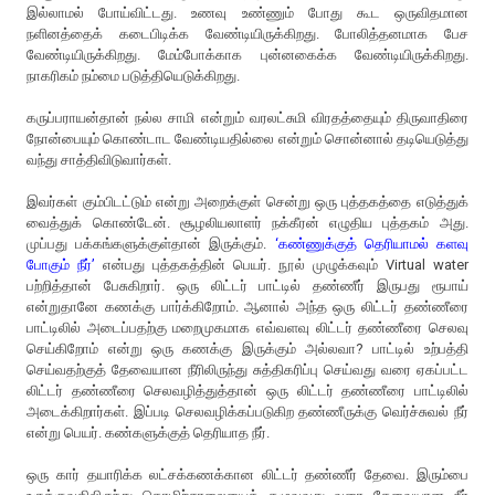
இல்லாமல் போய்விட்டது. உணவு உண்ணும் போது கூட ஒருவிதமான
நளினத்தைக் கடைபிடிக்க வேண்டியிருக்கிறது. போலித்தனமாக பேச
வேண்டியிருக்கிறது. மேம்போக்காக புன்னகைக்க வேண்டியிருக்கிறது.
நாகரிகம் நம்மை படுத்தியெடுக்கிறது.
கருப்பராயன்தான் நல்ல சாமி என்றும் வரலட்சுமி விரதத்தையும் திருவாதிரை
நோன்பையும் கொண்டாட வேண்டியதில்லை என்றும் சொன்னால் தடியெடுத்து
வந்து சாத்திவிடுவார்கள்.
இவர்கள் கும்பிடட்டும் என்று அறைக்குள் சென்று ஒரு புத்தகத்தை எடுத்துக்
வைத்துக் கொண்டேன். சூழலியலாளர் நக்கீரன் எழுதிய புத்தகம் அது.
முப்பது பக்கங்களுக்குள்தான் இருக்கும்.
‘கண்ணுக்குத் தெரியாமல் களவு
போகும் நீர்’
என்பது புத்தகத்தின் பெயர். நூல் முழுக்கவும் Virtual water
பற்றித்தான் பேசுகிறார். ஒரு லிட்டர் பாட்டில் தண்ணீர் இருபது ரூபாய்
என்றுதானே கணக்கு பார்க்கிறோம். ஆனால் அந்த ஒரு லிட்டர் தண்ணீரை
பாட்டிலில் அடைப்பதற்கு மறைமுகமாக எவ்வளவு லிட்டர் தண்ணீரை செலவு
செய்கிறோம் என்று ஒரு கணக்கு இருக்கும் அல்லவா? பாட்டில் உற்பத்தி
செய்வதற்குத் தேவையான நீரிலிருந்து சுத்திகரிப்பு செய்வது வரை ஏகப்பட்ட
லிட்டர் தண்ணீரை செலவழித்துத்தான் ஒரு லிட்டர் தண்ணீரை பாட்டிலில்
அடைக்கிறார்கள். இப்படி செலவழிக்கப்படுகிற தண்ணீருக்கு வெர்ச்சுவல் நீர்
என்று பெயர். கண்களுக்குத் தெரியாத நீர்.
ஒரு கார் தயாரிக்க லட்சக்கணக்கான லிட்டர் தண்ணீர் தேவை. இரும்பை