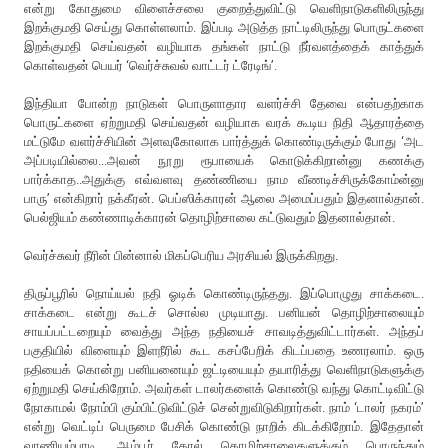
என்று கோதுமை விளைச்சலை குறைத்துவிட்டு வெளிநாடுகளிலிருந்து
இறக்குமதி செய்து கொள்ளலாம். இப்படி அடுத்த நாட்டிலிருந்து பொருட்களை
இறக்குமதி செய்வதன் வழியாக தங்கள் நாட்டு நீர்வளத்தைக் காத்துக்
கொள்வதன் பெயர் ‘வெர்ச்சுவல் வாட்டர் ட்ரேடிங்’.
இந்தியா போன்ற நாடுகள் பொருளாதார வளர்ச்சி தேவை என்பதற்காக
பொருட்களை ஏற்றுமதி செய்வதன் வழியாக வரக் கூடிய நிதி ஆதாரத்தை
மட்டுமே வளர்ச்சியின் அளவுகோலாக பார்த்துக் கொண்டிருக்கும் போது ‘அட
அப்படியில்லை...அவன் நூறு ரூபாயைக் கொடுக்கிறான்னு கணக்கு
பார்க்காத..அதுக்கு எவ்வளவு தண்ணியை நாம வீணடிச்சிருக்கோம்ன்னு
பாரு’ என்கிறார் நக்கீரன். பெப்ஸிக்காரன் ஆலை அமைப்பதும் இதனால்தான்.
பெல்ஜியம் கண்ணாடிக்காரன் தொழிற்சாலை கட்டுவதும் இதனால்தான்.
வெர்ச்சுவர் நீரின் பின்னால் மிகப்பெரிய அரசியல் இருக்கிறது.
திருப்பூரில் நொய்யல் நதி ஓடிக் கொண்டிருந்தது. இப்பொழுது சாக்கடை.
சாக்கடை என்று கூடச் சொல்ல முடியாது. பனியன் தொழிற்சாலையும்
சாயப்பட்டறையும் வைத்து அந்த நதியைச் சாவடித்துவிட்டார்கள். அந்தப்
பகுதியில் விளையும் இளநீரில் கூட கசப்பேறிக் கிடப்பதை உணரலாம். ஒரு
நதியைக் கொன்று பனியனையும் ஜட்டியையும் தயாரித்து வெளிநாடுகளுக்கு
ஏற்றுமதி செய்கிறோம். அவர்கள் டாலர்களைக் கொண்டு வந்து கொட்டிவிட்டு
நோகாமல் நோம்பி கும்பிட்டுவிட்டுச் சென்றுவிடுகிறார்கள். நாம் ‘டாலர் நகரம்’
என்று வெட்டிப் பெருமை பேசிக் கொண்டு நாறிக் கிடக்கிறோம். இதேதான்
வாணியம்பாடி, ஆம்பூர் தோல் தொழிற்சாலைகளுக்கும் பொருந்தும்