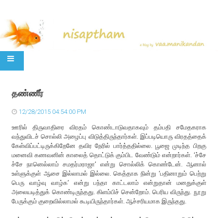
SKIP TO CONTENT
தண்ணீர்
12/28/2015 04:54:00 PM
ஊரில் திருவாதிரை விரதம் கொண்டாடுவதாகவும் தம்பதி சமேதகராக
வந்துவிடச் சொல்லி அழைப்பு விடுத்திருந்தார்கள். இப்படியொரு விரதத்தைக்
கேள்விப்பட்டிருக்கிறேனே தவிர நேரில் பார்த்ததில்லை. பூஜை முடிந்த பிறகு
மனைவி கணவனின் காலைத் தொட்டுக் கும்பிட வேண்டும் என்றார்கள். ‘ச்சே
ச்சே நானெல்லாம் சமதர்மராஜா’ என்று சொல்லிக் கொண்டேன். ஆனால்
உள்ளுக்குள் ஆசை இல்லாமல் இல்லை. கெத்தாக நின்று ‘பதினாறும் பெற்று
பெரு வாழ்வு வாழ்க’ என்று பந்தா காட்டலாம் என்றுதான் மனதுக்குள்
அலையடித்துக் கொண்டிருந்தது. கிளம்பிச் சென்றோம். பெரிய விருந்து. நூறு
பேருக்கும் குறைவில்லாமல் கூடியிருந்தார்கள். ஆச்சரியமாக இருந்தது.