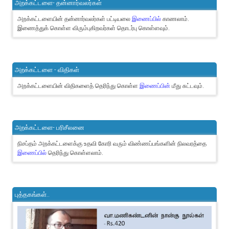
அறக்கட்டளை- தன்னார்வலர்கள்
அறக்கட்டளையின் தன்னார்வலர்கள் பட்டியலை
இணைப்பில்
காணலாம்.
இணைத்துக் கொள்ள விரும்புகிறவர்கள் தொடர்பு கொள்ளவும்.
அறக்கட்டளை - விதிகள்
அறக்கட்டளையின் விதிகளைத் தெரிந்து கொள்ள
இணைப்பின்
மீது சுட்டவும்.
அறக்கட்டளை- பரிசீலனை
நிசப்தம் அறக்கட்டளைக்கு உதவி கோரி வரும் விண்ணப்பங்களின் நிலவரத்தை
இணைப்பில்
தெரிந்து கொள்ளலாம்.
புத்தகங்கள்..