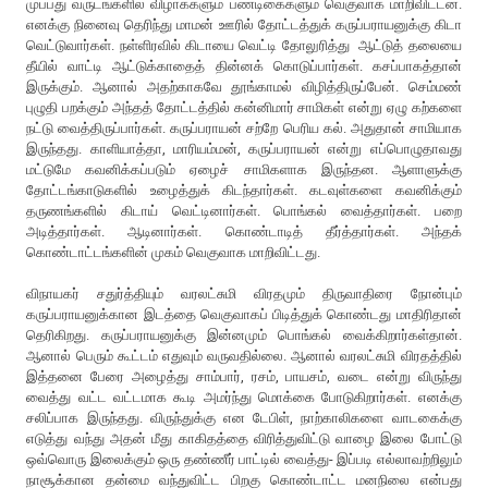
முப்பது வருடங்களில் விழாக்களும் பண்டிகைகளும் வெகுவாக மாறிவிட்டன.
எனக்கு நினைவு தெரிந்து மாமன் ஊரில் தோட்டத்துக் கருப்பராயனுக்கு கிடா
வெட்டுவார்கள். நள்ளிரவில் கிடாயை வெட்டி தோலுரித்து ஆட்டுத் தலையை
தீயில் வாட்டி ஆட்டுக்காதைத் தின்னக் கொடுப்பார்கள். கசப்பாகத்தான்
இருக்கும். ஆனால் அதற்காகவே தூங்காமல் விழித்திருப்பேன். செம்மண்
புழுதி பறக்கும் அந்தத் தோட்டத்தில் கன்னிமார் சாமிகள் என்று ஏழு கற்களை
நட்டு வைத்திருப்பார்கள். கருப்பராயன் சற்றே பெரிய கல். அதுதான் சாமியாக
இருந்தது. காளியாத்தா, மாரியம்மன், கருப்பராயன் என்று எப்பொழுதாவது
மட்டுமே கவனிக்கப்படும் ஏழைச் சாமிகளாக இருந்தன. ஆளாளுக்கு
தோட்டங்காடுகளில் உழைத்துக் கிடந்தார்கள். கடவுள்களை கவனிக்கும்
தருணங்களில் கிடாய் வெட்டினார்கள். பொங்கல் வைத்தார்கள். பறை
அடித்தார்கள். ஆடினார்கள். கொண்டாடித் தீர்த்தார்கள். அந்தக்
கொண்டாட்டங்களின் முகம் வெகுவாக மாறிவிட்டது.
விநாயகர் சதுர்த்தியும் வரலட்சுமி விரதமும் திருவாதிரை நோன்பும்
கருப்பராயனுக்கான இடத்தை வெகுவாகப் பிடித்துக் கொண்டது மாதிரிதான்
தெரிகிறது. கருப்பராயனுக்கு இன்னமும் பொங்கல் வைக்கிறார்கள்தான்.
ஆனால் பெரும் கூட்டம் எதுவும் வருவதில்லை. ஆனால் வரலட்சுமி விரதத்தில்
இத்தனை பேரை அழைத்து சாம்பார், ரசம், பாயசம், வடை என்று விருந்து
வைத்து வட்ட வட்டமாக கூடி அமர்ந்து மொக்கை போடுகிறார்கள். எனக்கு
சலிப்பாக இருந்தது. விருந்துக்கு என டேபிள், நாற்காலிகளை வாடகைக்கு
எடுத்து வந்து அதன் மீது காகிதத்தை விரித்துவிட்டு வாழை இலை போட்டு
ஒவ்வொரு இலைக்கும் ஒரு தண்ணீர் பாட்டில் வைத்து- இப்படி எல்லாவற்றிலும்
நாசூக்கான தன்மை வந்துவிட்ட பிறகு கொண்டாட்ட மனநிலை என்பது