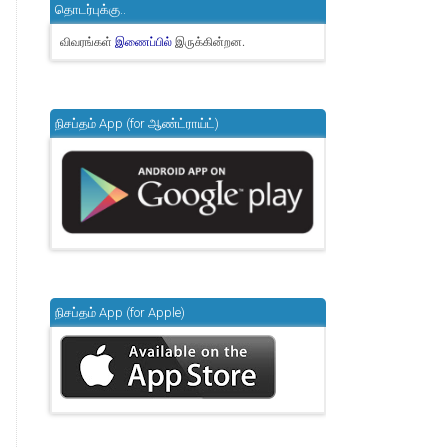
தொடர்புக்கு..
விவரங்கள்
இருக்கின்றன.
இணைப்பில்
நிசப்தம் App (for ஆண்ட்ராய்ட்)
நிசப்தம் App (for Apple)