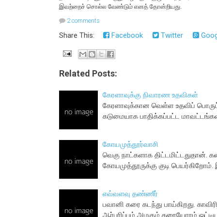
இவற்றைச் சொல்ல வேண்டும் எனத் தோன்றியது.
2 comments
Share This:
Facebook
Twitter
Goog
Related Posts:
கேரளாவுக்கு நிவாரண உதவிகள்
கேரளாவுக்கான வெள்ள உதவிப் பொருட்
கடுமையாக பாதிக்கப்பட்ட மாவட்டங்க
கோயமுத்தூர்வாசி
வெகு நாட்களாக திட்டமிட்டதுதான். கட
கோயமுத்தூருக்கு குடி பெயர்கிறோம். 
எவ்வளவு தண்ணீர்
பவானி கரை கடந்து பாய்கிறது. காவிரி
ஆர்பரிப்பும் அழகும் கரையோரம் ஒட்டி