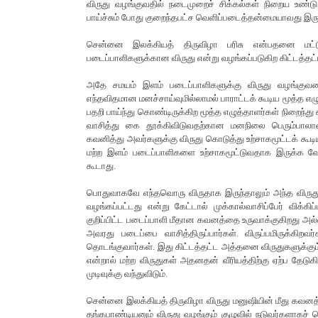
விருது வழங்குவதில் நடைமுறைச் சிக்கல்கள் நிறைய உண்ட
பாய்ச்சும் போது குறைந்தபட்ச வெளிப்படைத்தன்மையாவது இருக
சென்னை இலக்கியத் திருவிழா பரிசு என்பதனை மட்
படைப்பாளிகளுக்கான விருது என்று வழங்கப்படுகிற கிட்டத்
அதே சமயம் இளம் படைப்பாளிகளுக்கு விருது வழங்குவ
எந்தவிதமான மனச்சாய்வுமில்லாமல் பாராட்டக் கூடிய மூத்த எ
பதறி பாய்ந்து கொண்டிருக்கிற மூத்த எழுத்தாளர்கள் நிறைந்து
வாசித்து கை தூக்கிவிடுவதற்கான மனநிலை பெரும்பால
கவனித்து அவர்களுக்கு விருது கொடுத்து உற்சாகமூட்டக் க
மற்ற இளம் படைப்பாளிகளை உற்சாகமூட்டுவதாக இருக்க வேண்ட
கூடாது.
பொதுவாகவே எந்தவொரு விருதாக இருந்தாலும் அந்த விருதுக
வழங்கப்பட்டது என்று கேட்டால் முக்கால்வாசிப்பேர் விக்
குறிப்பிட்ட படைப்பாளி மீதான கவனத்தை உருவாக்குகிறது அல்ல
அவரது படைப்பை வாசித்திருப்பார்கள். விருப்பமிருக்கிறவ
தொடங்குவார்கள். இது கிட்டத்தட்ட அத்தனை விருதுகளுக்கும் 
என்றால் மற்ற விருதுகள் அதனதன் வீரியத்திற்கு ஏற்ப தே
முடிவுக்கு வந்துவிடும்.
சென்னை இலக்கியத் திருவிழா விருது மனுஷியின் மீது கவனத்தை
தங்கபாண்டியனும் விருது வழங்கும் குழுவில் நடுவர்களாகச் ச