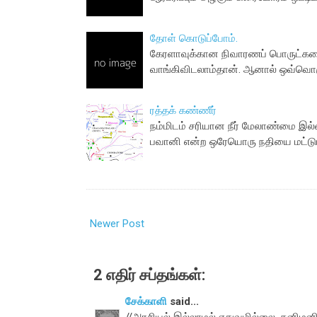
தோள் கொடுப்போம்.
கேரளாவுக்கான நிவாரணப் பொருட்களை
வாங்கிவிடலாம்தான். ஆனால் ஒவ்வொரு
ரத்தக் கண்ணீர்
நம்மிடம் சரியான நீர் மேலாண்மை இல்ல
பவானி என்ற ஒரேயொரு நதியை மட்டும
Newer Post
2 எதிர் சப்தங்கள்:
சேக்காளி
said...