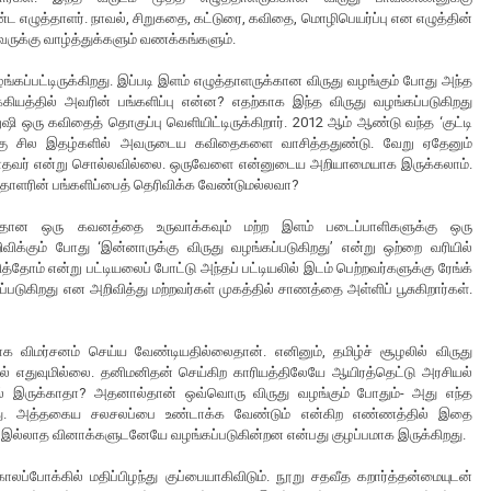
ட எழுத்தாளர். நாவல், சிறுகதை, கட்டுரை, கவிதை, மொழிபெயர்ப்பு என எழுத்தின்
வருக்கு வாழ்த்துக்களும் வணக்கங்களும்.
்கப்பட்டிருக்கிறது. இப்படி இளம் எழுத்தாளருக்கான விருது வழங்கும் போது அந்த
கியத்தில் அவரின் பங்களிப்பு என்ன? எதற்காக இந்த விருது வழங்கப்படுகிறது
 ஒரு கவிதைத் தொகுப்பு வெளியிட்டிருக்கிறார். 2012 ஆம் ஆண்டு வந்த ‘குட்டி
ிறகு சில இதழ்களில் அவருடைய கவிதைகளை வாசித்ததுண்டு. வேறு ஏதேனும்
ல்லாதவர் என்று சொல்லவில்லை. ஒருவேளை என்னுடைய அறியாமையாக இருக்கலாம்.
த்தாளரின் பங்களிப்பைத் தெரிவிக்க வேண்டுமல்லவா?
மீதான ஒரு கவனத்தை உருவாக்கவும் மற்ற இளம் படைப்பாளிகளுக்கு ஒரு
்கும் போது ‘இன்னாருக்கு விருது வழங்கப்படுகிறது’ என்று ஒற்றை வரியில்
்தோம் என்று பட்டியலைப் போட்டு அந்தப் பட்டியலில் இடம் பெற்றவர்களுக்கு ரேங்க்
ப்படுகிறது என அறிவித்து மற்றவர்கள் முகத்தில் சாணத்தை அள்ளிப் பூசுகிறார்கள்.
ாக விமர்சனம் செய்ய வேண்டியதில்லைதான். எனினும், தமிழ்ச் சூழலில் விருது
மல் எதுவுமில்லை. தனிமனிதன் செய்கிற காரியத்திலேயே ஆயிரத்தெட்டு அரசியல்
ியல் இருக்காதா? அதனால்தான் ஒவ்வொரு விருது வழங்கும் போதும்- அது எந்த
கிறது. அத்தகைய சலசலப்பை உண்டாக்க வேண்டும் என்கிற எண்ணத்தில் இதை
 இல்லாத வினாக்களுடனேயே வழங்கப்படுகின்றன என்பது குழப்பமாக இருக்கிறது.
லப்போக்கில் மதிப்பிழந்து குப்பையாகிவிடும். நூறு சதவீத கறார்த்தன்மையுடன்