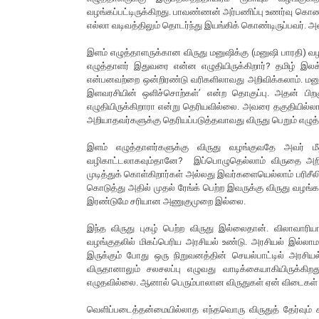
வழங்கப்பட்டிருக்கிறது. பாவண்ணன் அர்பணிப்பு உணர்வு கொண்
எல்லா வடிவத்திலும் தொடர்ந்து இயங்கிக் கொண்டிருப்பவர். அ
இளம் எழுத்தாளருக்கான விருது மனுஷிக்கு (மனுஷி பாரதி) வழங
எழுத்தாளர் இதுவரை என்ன எழுதியிருக்கிறார்? தமிழ் இலக்
என்பனவற்றை ஒன்றிரண்டு வரிகளிலாவது அறிவிக்கலாம். மனுஷி
இளவரசியின் ஒளிச்சொற்கள்’ என்ற தொகுப்பு. அதன் ப
எழுதியிருக்கிறாரா என்று தெரியவில்லை. அவரை தகுதியி
அறியாதவர்களுக்கு தெரியப்படுத்தவாவது விருது பெறும் எழு
இளம் எழுத்தாளர்களுக்கு விருது வழங்குவதே அவர் 
வழிகாட்டலாகவும்தானே? இப்பொழுதெல்லாம் விருதை அறிவிக
முடித்துக் கொள்கிறார்கள் அல்லது இவர்களையெல்லாம் பரிசீலித
கொடுத்து அதில் முதல் ரேங்க் பெற்ற இவருக்கு விருது வழங்க
இரண்டுமே சரியான அணுகுமுறை இல்லை.
இந்த விருது புகழ் பெற்ற விருது இல்லைதான். விலாவாரிய
வழங்குதலில் மிகப்பெரிய அரசியல் உண்டு. அரசியல் இல்லா
இருக்கும் போது ஒரு நிறுவனத்தின் செயல்பாட்டில் அரச
விருதானாலும் சலசலப்பு எழுவது வாடிக்கையாகியிருக்
எழுதவில்லை. ஆனால் பெரும்பாலான விருதுகள் ஏன் விடைகள்
வெளிப்படைத்தன்மையில்லாத எந்தவொரு விருதுத் தேர்வும் கா