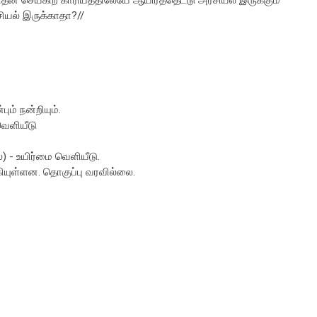
தன் செய்கிற காரியத்திலேயே ஆயிரத்தெட்டு அரசியல் இருக்கும்
சியல் இருக்காதா?//
ும் நன்றியும்.
வெளியீடு
்) - உயிர்மை வெளியீடு.
யுள்ளன. தொகுப்பு வரவில்லை.