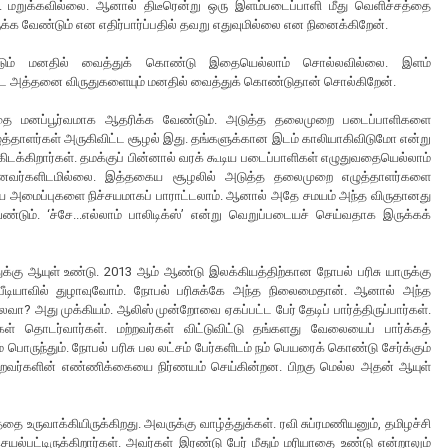
ு. மறுக்கவில்லை. ஆனால் திடீரென்று ஒரு இளம்படைப்பாளி மீது வெளிச்சத்தை
்க வேண்டும் என எதிர்பார்ப்பதில் தவறு எதுவுமில்லை என நினைக்கிறேன்.
டும் மனதில் வைத்துக் கொண்டு இதையெல்லாம் சொல்லவில்லை. இளம்
தட்ட அத்தனை விருதுகளையும் மனதில் வைத்துக் கொண்டுதான் சொல்கிறேன்.
தை மனப்பூர்வமாக ஆதரிக்க வேண்டும். அடுத்த தலைமுறை படைப்பாளிகளை
ழுத்தாளர்கள் அருகிவிட்ட சூழல் இது. தங்களுக்கான இடம் காலியாகிவிடுமோ என்று
 கிடக்கிறார்கள். தமக்குப் பின்னால் வரக் கூடிய படைப்பாளிகள் எழுதுவதையெல்லாம்
ானவர்களிடமில்லை. இத்தகைய சூழலில் அடுத்த தலைமுறை எழுத்தாளர்களை
ூடிய அமைப்புகளை நிச்சயமாகப் பாராட்டலாம். ஆனால் அதே சமயம் அந்த விருதானது
ும். ‘ச்சே...எல்லாம் பாலிடிக்ஸ்’ என்று வெறுப்படையச் செய்வதாக இருக்கக்
்கு ஆயுள் உண்டு. 2013 ஆம் ஆண்டு இலக்கியத்திற்கான நோபல் பரிசு யாருக்கு
கிப்பீடியாவில் துழாவுவோம். நோபல் பரிசுக்கே அந்த நிலைமைதான். ஆனால் அந்த
வா? அது முக்கியம். ஆலிஸ் முன்றோவை ஏகப்பட்ட பேர் தேடிப் பார்த்திருப்பார்கள்.
ர்கள் தொடர்வார்கள். மற்றவர்கள் விட்டுவிட்டு தங்களது வேலையைப் பார்க்கத்
பொருந்தும். நோபல் பரிசு பல லட்சம் பேர்களிடம் நம் பெயரைக் கொண்டு சேர்க்கும்
டுகிறவர்களின் எண்ணிக்கையை நிர்ணயம் செய்கின்றன. பிறகு மெல்ல அதன் ஆயுள்
 உருவாக்கியிருக்கிறது. அவருக்கு வாழ்த்துக்கள். ரவி சுப்ரமணியனும், தமிழச்சி
ெயல்பட்டிருக்கிறார்கள். அவர்கள் இரண்டு பேர் மீதும் மரியாதை உண்டு என்றாலும்