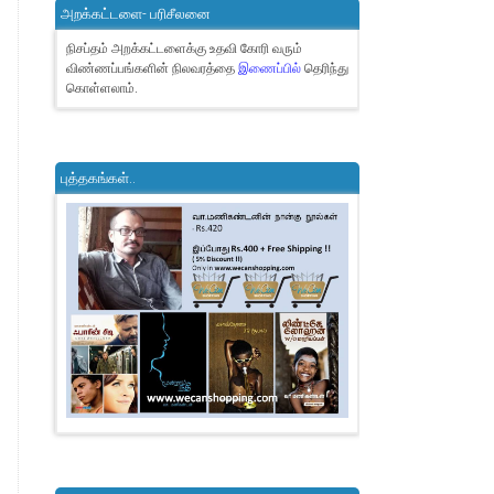
அறக்கட்டளை- பரிசீலனை
நிசப்தம் அறக்கட்டளைக்கு உதவி கோரி வரும்
விண்ணப்பங்களின் நிலவரத்தை
இணைப்பில்
தெரிந்து
கொள்ளலாம்.
புத்தகங்கள்..