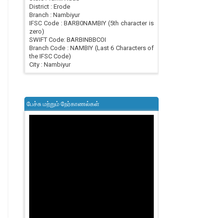
District : Erode
Branch : Nambiyur
IFSC Code : BARB0NAMBIY (5th character is
zero)
SWIFT Code: BARBINBBCOI
Branch Code : NAMBIY (Last 6 Characters of
the IFSC Code)
City : Nambiyur
பேச்சு மற்றும் நேர்காணல்கள்