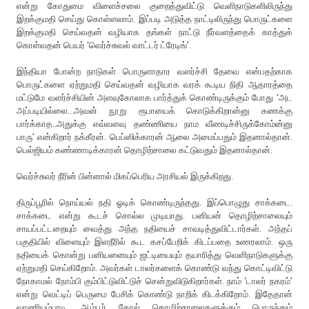
என்று கோதுமை விளைச்சலை குறைத்துவிட்டு வெளிநாடுகளிலிருந்து
இறக்குமதி செய்து கொள்ளலாம். இப்படி அடுத்த நாட்டிலிருந்து பொருட்களை
இறக்குமதி செய்வதன் வழியாக தங்கள் நாட்டு நீர்வளத்தைக் காத்துக்
கொள்வதன் பெயர் ‘வெர்ச்சுவல் வாட்டர் ட்ரேடிங்’.
இந்தியா போன்ற நாடுகள் பொருளாதார வளர்ச்சி தேவை என்பதற்காக
பொருட்களை ஏற்றுமதி செய்வதன் வழியாக வரக் கூடிய நிதி ஆதாரத்தை
மட்டுமே வளர்ச்சியின் அளவுகோலாக பார்த்துக் கொண்டிருக்கும் போது ‘அட
அப்படியில்லை...அவன் நூறு ரூபாயைக் கொடுக்கிறான்னு கணக்கு
பார்க்காத..அதுக்கு எவ்வளவு தண்ணியை நாம வீணடிச்சிருக்கோம்ன்னு
பாரு’ என்கிறார் நக்கீரன். பெப்ஸிக்காரன் ஆலை அமைப்பதும் இதனால்தான்.
பெல்ஜியம் கண்ணாடிக்காரன் தொழிற்சாலை கட்டுவதும் இதனால்தான்.
வெர்ச்சுவர் நீரின் பின்னால் மிகப்பெரிய அரசியல் இருக்கிறது.
திருப்பூரில் நொய்யல் நதி ஓடிக் கொண்டிருந்தது. இப்பொழுது சாக்கடை.
சாக்கடை என்று கூடச் சொல்ல முடியாது. பனியன் தொழிற்சாலையும்
சாயப்பட்டறையும் வைத்து அந்த நதியைச் சாவடித்துவிட்டார்கள். அந்தப்
பகுதியில் விளையும் இளநீரில் கூட கசப்பேறிக் கிடப்பதை உணரலாம். ஒரு
நதியைக் கொன்று பனியனையும் ஜட்டியையும் தயாரித்து வெளிநாடுகளுக்கு
ஏற்றுமதி செய்கிறோம். அவர்கள் டாலர்களைக் கொண்டு வந்து கொட்டிவிட்டு
நோகாமல் நோம்பி கும்பிட்டுவிட்டுச் சென்றுவிடுகிறார்கள். நாம் ‘டாலர் நகரம்’
என்று வெட்டிப் பெருமை பேசிக் கொண்டு நாறிக் கிடக்கிறோம். இதேதான்
வாணியம்பாடி, ஆம்பூர் தோல் தொழிற்சாலைகளுக்கும் பொருந்தும்