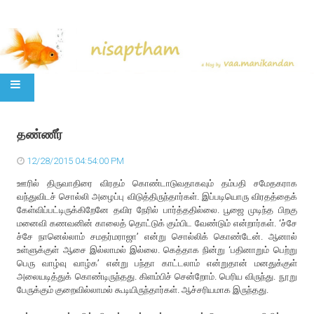
SKIP TO CONTENT
தண்ணீர்
12/28/2015 04:54:00 PM
ஊரில் திருவாதிரை விரதம் கொண்டாடுவதாகவும் தம்பதி சமேதகராக
வந்துவிடச் சொல்லி அழைப்பு விடுத்திருந்தார்கள். இப்படியொரு விரதத்தைக்
கேள்விப்பட்டிருக்கிறேனே தவிர நேரில் பார்த்ததில்லை. பூஜை முடிந்த பிறகு
மனைவி கணவனின் காலைத் தொட்டுக் கும்பிட வேண்டும் என்றார்கள். ‘ச்சே
ச்சே நானெல்லாம் சமதர்மராஜா’ என்று சொல்லிக் கொண்டேன். ஆனால்
உள்ளுக்குள் ஆசை இல்லாமல் இல்லை. கெத்தாக நின்று ‘பதினாறும் பெற்று
பெரு வாழ்வு வாழ்க’ என்று பந்தா காட்டலாம் என்றுதான் மனதுக்குள்
அலையடித்துக் கொண்டிருந்தது. கிளம்பிச் சென்றோம். பெரிய விருந்து. நூறு
பேருக்கும் குறைவில்லாமல் கூடியிருந்தார்கள். ஆச்சரியமாக இருந்தது.