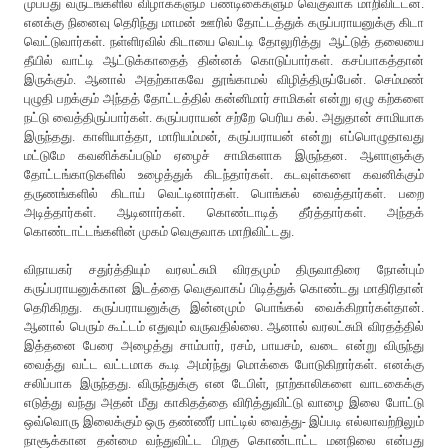
முப்பது வருடங்களில் விழாக்களும் பண்டிகைகளும் வெகுவாக மாறிவிட்டன.
எனக்கு நினைவு தெரிந்து மாமன் ஊரில் தோட்டத்துக் கருப்பராயனுக்கு கிடா
வெட்டுவார்கள். நள்ளிரவில் கிடாயை வெட்டி தோலுரித்து ஆட்டுத் தலையை
தீயில் வாட்டி ஆட்டுக்காதைத் தின்னக் கொடுப்பார்கள். கசப்பாகத்தான்
இருக்கும். ஆனால் அதற்காகவே தூங்காமல் விழித்திருப்பேன். செம்மண்
புழுதி பறக்கும் அந்தத் தோட்டத்தில் கன்னிமார் சாமிகள் என்று ஏழு கற்களை
நட்டு வைத்திருப்பார்கள். கருப்பராயன் சற்றே பெரிய கல். அதுதான் சாமியாக
இருந்தது. காளியாத்தா, மாரியம்மன், கருப்பராயன் என்று எப்பொழுதாவது
மட்டுமே கவனிக்கப்படும் ஏழைச் சாமிகளாக இருந்தன. ஆளாளுக்கு
தோட்டங்காடுகளில் உழைத்துக் கிடந்தார்கள். கடவுள்களை கவனிக்கும்
தருணங்களில் கிடாய் வெட்டினார்கள். பொங்கல் வைத்தார்கள். பறை
அடித்தார்கள். ஆடினார்கள். கொண்டாடித் தீர்த்தார்கள். அந்தக்
கொண்டாட்டங்களின் முகம் வெகுவாக மாறிவிட்டது.
விநாயகர் சதுர்த்தியும் வரலட்சுமி விரதமும் திருவாதிரை நோன்பும்
கருப்பராயனுக்கான இடத்தை வெகுவாகப் பிடித்துக் கொண்டது மாதிரிதான்
தெரிகிறது. கருப்பராயனுக்கு இன்னமும் பொங்கல் வைக்கிறார்கள்தான்.
ஆனால் பெரும் கூட்டம் எதுவும் வருவதில்லை. ஆனால் வரலட்சுமி விரதத்தில்
இத்தனை பேரை அழைத்து சாம்பார், ரசம், பாயசம், வடை என்று விருந்து
வைத்து வட்ட வட்டமாக கூடி அமர்ந்து மொக்கை போடுகிறார்கள். எனக்கு
சலிப்பாக இருந்தது. விருந்துக்கு என டேபிள், நாற்காலிகளை வாடகைக்கு
எடுத்து வந்து அதன் மீது காகிதத்தை விரித்துவிட்டு வாழை இலை போட்டு
ஒவ்வொரு இலைக்கும் ஒரு தண்ணீர் பாட்டில் வைத்து- இப்படி எல்லாவற்றிலும்
நாசூக்கான தன்மை வந்துவிட்ட பிறகு கொண்டாட்ட மனநிலை என்பது