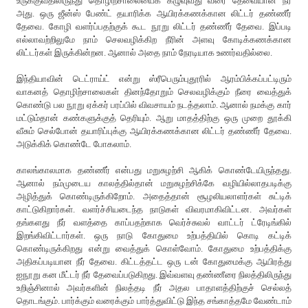
உருக்குவதிலிருந்து தொழிற்சாலையைக் கழுவுவது வரை தேவையான நீர்
அது. ஒரு ஜீன்ஸ் பேண்ட் தயாரிக்க ஆயிரக்கணக்கான லிட்டர் தண்ணீர்
தேவை. கோழி வளர்ப்பதற்குக் கூட நூறு லிட்டர் தண்ணீர் தேவை. இப்படி
எல்லாவற்றிலுமே நாம் செலவழிக்கிற நீரின் அளவு கோடிக்கணக்கான
லிட்டர்கள் இருக்கின்றன. ஆனால் அதை நாம் நேரடியாக உணர்வதில்லை.
இந்தியாவின் டெட்ராய்ட் என்று ஸ்ரீபெரும்புதூரில் ஆரம்பிக்கப்பட்டிரும்
வாகனத் தொழிற்சாலைகள் தினந்தோறும் செலவழிக்கும் நீரை வைத்துக்
கொண்டு பல நூறு ஏக்கர் பரப்பில் விவசாயம் நடத்தலாம். ஆனால் நமக்கு கார்
மட்டும்தான் கண்களுக்குத் தெரியும். ஆறு மாதத்திற்கு ஒரு முறை தூக்கி
வீசும் செல்போன் தயாரிப்புக்கு ஆயிரக்கணக்கான லிட்டர் தண்ணீர் தேவை.
அடுக்கிக் கொண்டே போகலாம்.
காலங்காலமாக தண்ணீர் என்பது மறுசுழற்சி ஆகிக் கொண்டேயிருந்தது.
ஆனால் நம்முடைய காலத்தில்தான் மறுசுழற்சிக்கே வழியில்லாதபடிக்கு
அழித்துக் கொண்டிருக்கிறோம். அதைத்தான் சூழலியலாளர்கள் சுட்டிக்
காட்டுகிறார்கள். வளர்ச்சியடைந்த நாடுகள் விவரமாகிவிட்டன. அவர்கள்
தங்களது நீர் வளத்தை காப்பதற்காக வெர்ச்சுவல் வாட்டர் ட்ரேடிங்கில்
இறங்கிவிட்டார்கள். ஒரு நாடு கோதுமை உற்பத்தியில் கொடி கட்டிக்
கொண்டிருக்கிறது என்று வைத்துக் கொள்வோம். கோதுமை உற்பத்திக்கு
அதிகப்படியான நீர் தேவை. கிட்டத்தட்ட ஒரு டன் கோதுமைக்கு ஆயிரத்து
ஐநூறு கன மீட்டர் நீர் தேவைப்படுகிறது. இவ்வளவு தண்ணீரை நிலத்திலிருந்து
உறிஞ்சினால் அவர்களின் நிலத்தடி நீர் அதல பாதாளத்திற்குச் செல்லத்
தொடங்கும். பார்க்கும் வரைக்கும் பார்த்துவிட்டு இந்த சங்காத்தமே வேண்டாம்