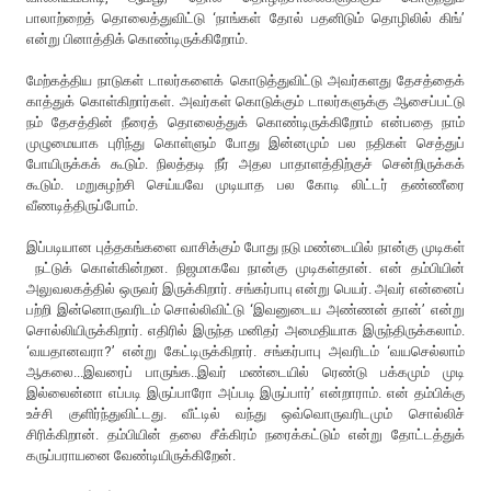
பாலாற்றைத் தொலைத்துவிட்டு ‘நாங்கள் தோல் பதனிடும் தொழிலில் கிங்’
என்று பினாத்திக் கொண்டிருக்கிறோம்.
மேற்கத்திய நாடுகள் டாலர்களைக் கொடுத்துவிட்டு அவர்களது தேசத்தைக்
காத்துக் கொள்கிறார்கள். அவர்கள் கொடுக்கும் டாலர்களுக்கு ஆசைப்பட்டு
நம் தேசத்தின் நீரைத் தொலைத்துக் கொண்டிருக்கிறோம் என்பதை நாம்
முழுமையாக புரிந்து கொள்ளும் போது இன்னமும் பல நதிகள் செத்துப்
போயிருக்கக் கூடும். நிலத்தடி நீர் அதல பாதாளத்திற்குச் சென்றிருக்கக்
கூடும். மறுசுழற்சி செய்யவே முடியாத பல கோடி லிட்டர் தண்ணீரை
வீணடித்திருப்போம்.
இப்படியான புத்தகங்களை வாசிக்கும் போது நடு மண்டையில் நான்கு முடிகள்
நட்டுக் கொள்கின்றன. நிஜமாகவே நான்கு முடிகள்தான். என் தம்பியின்
அலுவலகத்தில் ஒருவர் இருக்கிறார். சங்கர்பாபு என்று பெயர். அவர் என்னைப்
பற்றி இன்னொருவரிடம் சொல்லிவிட்டு ‘இவனுடைய அண்ணன் தான்’ என்று
சொல்லியிருக்கிறார். எதிரில் இருந்த மனிதர் அமைதியாக இருந்திருக்கலாம்.
‘வயதானவரா?’ என்று கேட்டிருக்கிறார். சங்கர்பாபு அவரிடம் ‘வயசெல்லாம்
ஆகலை...இவரைப் பாருங்க..இவர் மண்டையில் ரெண்டு பக்கமும் முடி
இல்லைன்னா எப்படி இருப்பாரோ அப்படி இருப்பார்’ என்றாராம். என் தம்பிக்கு
உச்சி குளிர்ந்துவிட்டது. வீட்டில் வந்து ஒவ்வொருவரிடமும் சொல்லிச்
சிரிக்கிறான். தம்பியின் தலை சீக்கிரம் நரைக்கட்டும் என்று தோட்டத்துக்
கருப்பராயனை வேண்டியிருக்கிறேன்.