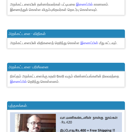
அறக்கட்டளையின் தன்னார்வலர்கள் பட்டியலை
இணைப்பில்
காணலாம்.
இணைத்துக் கொள்ள விரும்புகிறவர்கள் தொடர்பு கொள்ளவும்.
அறக்கட்டளை - விதிகள்
அறக்கட்டளையின் விதிகளைத் தெரிந்து கொள்ள
இணைப்பின்
மீது சுட்டவும்.
அறக்கட்டளை- பரிசீலனை
நிசப்தம் அறக்கட்டளைக்கு உதவி கோரி வரும் விண்ணப்பங்களின் நிலவரத்தை
இணைப்பில்
தெரிந்து கொள்ளலாம்.
புத்தகங்கள்..