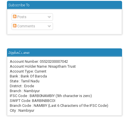
Subscribe To
Posts
Comments
அறக்கட்டளை
Account Number: 05520200007042
Account Holder Name: Nisaptham Trust
Account Type: Current
Bank : Bank Of Baroda
State : Tamil Nadu
District : Erode
Branch : Nambiyur
IFSC Code : BARB0NAMBIY (5th character is zero)
SWIFT Code: BARBINBBCOI
Branch Code : NAMBIY (Last 6 Characters of the IFSC Code)
City : Nambiyur