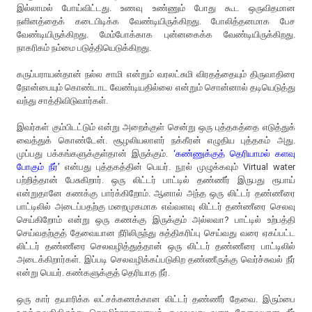
இல்லாமல் போய்விட்டது. உணவு உண்ணும் போது கூட ஒருவிதமான
நளினத்தைக் கடைபிடிக்க வேண்டியிருக்கிறது. போலித்தனமாக பேச
வேண்டியிருக்கிறது. மேம்போக்காக புன்னகைக்க வேண்டியிருக்கிறது.
நாகரிகம் நம்மை படுத்தியெடுக்கிறது.
கருப்பராயன்தான் நல்ல சாமி என்றும் வரலட்சுமி விரதத்தையும் திருவாதிரை
நோன்பையும் கொண்டாட வேண்டியதில்லை என்றும் சொன்னால் தடியெடுத்து
வந்து சாத்திவிடுவார்கள்.
இவர்கள் கும்பிடட்டும் என்று அறைக்குள் சென்று ஒரு புத்தகத்தை எடுத்துக்
வைத்துக் கொண்டேன். சூழலியலாளர் நக்கீரன் எழுதிய புத்தகம் அது.
முப்பது பக்கங்களுக்குள்தான் இருக்கும்.
‘கண்ணுக்குத் தெரியாமல் களவு
போகும் நீர்’
என்பது புத்தகத்தின் பெயர். நூல் முழுக்கவும் Virtual water
பற்றித்தான் பேசுகிறார். ஒரு லிட்டர் பாட்டில் தண்ணீர் இருபது ரூபாய்
என்றுதானே கணக்கு பார்க்கிறோம். ஆனால் அந்த ஒரு லிட்டர் தண்ணீரை
பாட்டிலில் அடைப்பதற்கு மறைமுகமாக எவ்வளவு லிட்டர் தண்ணீரை செலவு
செய்கிறோம் என்று ஒரு கணக்கு இருக்கும் அல்லவா? பாட்டில் உற்பத்தி
செய்வதற்குத் தேவையான நீரிலிருந்து சுத்திகரிப்பு செய்வது வரை ஏகப்பட்ட
லிட்டர் தண்ணீரை செலவழித்துத்தான் ஒரு லிட்டர் தண்ணீரை பாட்டிலில்
அடைக்கிறார்கள். இப்படி செலவழிக்கப்படுகிற தண்ணீருக்கு வெர்ச்சுவல் நீர்
என்று பெயர். கண்களுக்குத் தெரியாத நீர்.
ஒரு கார் தயாரிக்க லட்சக்கணக்கான லிட்டர் தண்ணீர் தேவை. இரும்பை