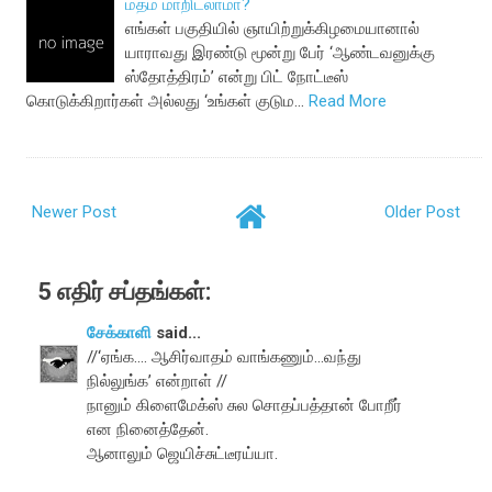
மதம் மாறிடலாமா?
எங்கள் பகுதியில் ஞாயிற்றுக்கிழமையானால்
யாராவது இரண்டு மூன்று பேர் ‘ஆண்டவனுக்கு
ஸ்தோத்திரம்’ என்று பிட் நோட்டீஸ்
கொடுக்கிறார்கள் அல்லது ‘உங்கள் குடும…
Read More
Newer Post
Older Post
5 எதிர் சப்தங்கள்:
சேக்காளி
said...
//‘ஏங்க.... ஆசிர்வாதம் வாங்கணும்...வந்து
நில்லுங்க’ என்றாள் //
நானும் கிளைமேக்ஸ் சுல சொதப்பத்தான் போறீர்
என நினைத்தேன்.
ஆனாலும் ஜெயிச்சுட்டீரய்யா.