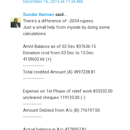
December 16, 2015 at 11:26 AM
Sundar Kannan
said...
There's a difference of -2034 rupees.
Just a small help from myside by doing some
calculations.
Amnt Balance as of 02 Dec 837636.15
Donation rcvd from 03 Dec to 15 Dec
4159602.66 (+)
------------
Total credited Amount (A) 4997238.81
------------
Expense on 1st Phase of relief work 835332.00
uncleared cheques 119135.00 (-)
-----------
Amount Debited from A/c (B) 716197.00
-----------
Actual balance in A/c 4279007.81