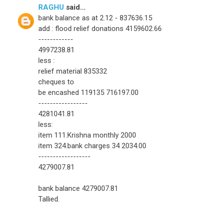
RAGHU
said...
bank balance as at 2.12 - 837636.15
add : flood relief donations 4159602.66
------------
4997238.81
less :
relief material 835332
cheques to
be encashed 119135 716197.00
-----------------
4281041.81
less:
item 111.Krishna monthly 2000
item 324.bank charges 34 2034.00
------------------
4279007.81
bank balance 4279007.81
Tallied.