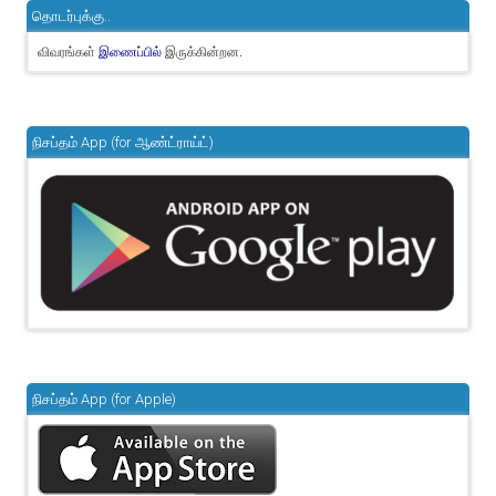
தொடர்புக்கு..
விவரங்கள்
இருக்கின்றன.
இணைப்பில்
நிசப்தம் App (for ஆண்ட்ராய்ட்)
நிசப்தம் App (for Apple)