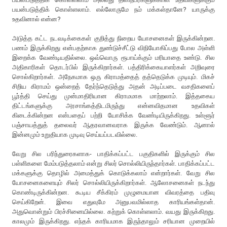
பயன்படுத்திக் கொள்ளலாம். எல்லோருமே நம் மக்கள்தானே? யாருக்கு
உதவினால் என்ன?
அடுத்த கட்ட நடவடிக்கைகள் குறித்து நிறைய யோசனைகள் இருக்கின்றன.
பணம் இருக்கிறது என்பதற்காக துண்டுச்சீட்டு விநியோகிப்பது போல அள்ளி
இறைக்க வேண்டியதில்லை. ஒவ்வொரு ரூபாய்க்கும் மரியாதை உண்டு. சில
அதிகாரிகள் தொடர்பில் இருக்கிறார்கள். பத்திரிக்கையாளர்கள் அறிவுரை
சொல்கிறார்கள். அநேகமாக ஒரு கிராமத்தைத் தத்தெடுக்க முடியும். மிகச்
சிறிய கிராமம் ஒன்றைத் தேர்ந்தெடுத்து அதன் அடிப்படை வசதிகளைப்
பூர்த்தி செய்து முன்மாதிரியான கிராமமாக மாற்றலாம். இத்தகைய
திட்டங்களுக்கு அரசாங்கத்திடமிருந்து என்னவிதமான உதவிகள்
கிடைக்கின்றன என்பதைப் பற்றி யோசிக்க வேண்டியிருக்கிறது. உள்ளூர்
பஞ்சாயத்துத் தலைவர் ஆதரவானவராக இருக்க வேண்டும். ஆனால்
இன்னமும் உறுதியாக முடிவு செய்யப்படவில்லை.
வேறு சில பரிந்துரைகளாக- பாதிக்கப்பட்ட பகுதிகளில் இருக்கும் சில
பள்ளிகளை மேம்படுத்தலாம் என்று சிலர் சொல்லியிருந்தார்கள். பாதிக்கப்பட்ட
மக்களுக்கு தொழில் அமைத்துக் கொடுக்கலாம் என்றார்கள். வேறு சில
யோசனைகளையும் சிலர் சொல்லியிருக்கிறார்கள். ஆலோசனைகள் நடந்து
கொண்டிருக்கின்றன. கூடிய சீக்கிரம் முழுமையான விவரத்தை பதிவு
செய்கிறேன். இவை எதுவுமே அனுபவமில்லாத காரியங்கள்தான்.
அதுவொன்றும் பிரச்சினையில்லை. கற்றுக் கொள்ளலாம். வயது இருக்கிறது.
காலமும் இருக்கிறது. எந்தக் காரியமாக இருந்தாலும் சரியான முறையில்