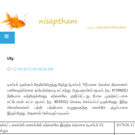
SKIP TO CONTENT
மடி
12/16/2015 09:29:00 AM
டிசம்பர் மூன்றாம் தேதியிலிருந்து நேற்று (டிசம்பர் 15) வரை வெள்ள நிவாரணப்
பணிகளுக்கென நாற்பத்தொரு லட்சத்து அறுபதாயிரம் ரூபாய் (ரூ. 4159602)
நிதியாக வந்திருக்கிறது. ஏற்கனவே குறிப்பிட்டது போல முதற்கட்டமாக
எட்டேகால் லட்ச ரூபாய் (ரூ. 835332) செலவு செய்யப்பட்டிருக்கிறது. இந்த
விவரங்களைப் பத்தி பத்தியாக எழுதுவதற்கு எனக்கே குழப்பமாக
இருக்கிறது. அதனால் பின்வரும் வடிவம்-
க்கட்டளையின்
கணக்கில்
ஏற்கனவே
இருந்த
தொகை
(
டிசம்பர்
02
837636.15
்று
)