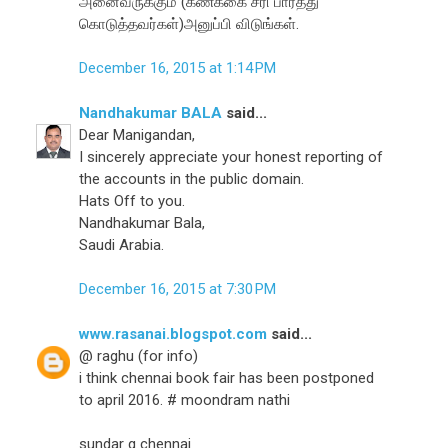
அனைவருக்கும் (கணக்கை சரி பார்த்து
கொடுத்தவர்கள்)அனுப்பி விடுங்கள்.
December 16, 2015 at 1:14 PM
Nandhakumar BALA
said...
Dear Manigandan,
I sincerely appreciate your honest reporting of
the accounts in the public domain.
Hats Off to you.
Nandhakumar Bala,
Saudi Arabia.
December 16, 2015 at 7:30 PM
www.rasanai.blogspot.com
said...
@ raghu (for info)
i think chennai book fair has been postponed
to april 2016. # moondram nathi
sundar g chennai