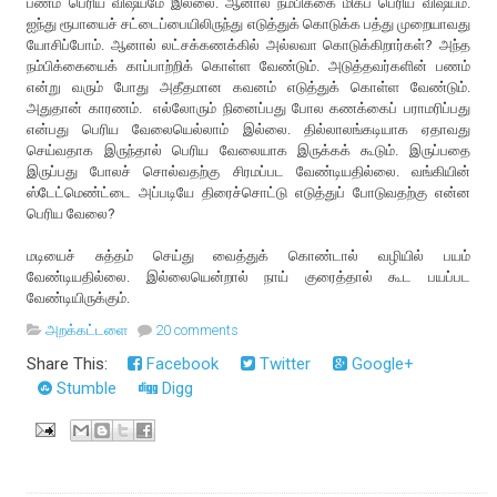
பணம் பெரிய விஷயமே இல்லை. ஆனால் நம்பிக்கை மிகப் பெரிய விஷயம்.
ஐந்து ரூபாயைச் சட்டைப்பையிலிருந்து எடுத்துக் கொடுக்க பத்து முறையாவது
யோசிப்போம். ஆனால் லட்சக்கணக்கில் அல்லவா கொடுக்கிறார்கள்? அந்த
நம்பிக்கையைக் காப்பாற்றிக் கொள்ள வேண்டும். அடுத்தவர்களின் பணம்
என்று வரும் போது அதீதமான கவனம் எடுத்துக் கொள்ள வேண்டும்.
அதுதான் காரணம். எல்லோரும் நினைப்பது போல கணக்கைப் பராமரிப்பது
என்பது பெரிய வேலையெல்லாம் இல்லை. தில்லாலங்கடியாக ஏதாவது
செய்வதாக இருந்தால் பெரிய வேலையாக இருக்கக் கூடும். இருப்பதை
இருப்பது போலச் சொல்வதற்கு சிரமப்பட வேண்டியதில்லை. வங்கியின்
ஸ்டேட்மெண்ட்டை அப்படியே திரைச்சொட்டு எடுத்துப் போடுவதற்கு என்ன
பெரிய வேலை?
மடியைச் சுத்தம் செய்து வைத்துக் கொண்டால் வழியில் பயம்
வேண்டியதில்லை. இல்லையென்றால் நாய் குரைத்தால் கூட பயப்பட
வேண்டியிருக்கும்.
அறக்கட்டளை
20 comments
Share This:
Facebook
Twitter
Google+
Stumble
Digg