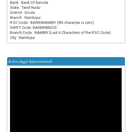
Bank : Bank Of Baroda
State : Tamil Nadu
District : Erode
Branch : Nambiyur
IFSC Code : BARB0NAMBIY (5th character is zero)
SWIFT Code: BARBINBBCOI
Branch Code : NAMBIY (Last 6 Characters of the IFSC Code)
City : Nambiyur
பேச்சு மற்றும் நேர்காணல்கள்