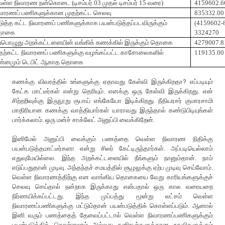
ெள்ள
நிவாரண
நன்கொடை
(
டிசம்பர்
03
முதல்
டிசம்பர்
15
வரை
)
4159602.6
வாரணப்
பணிகளுக்கான
முதற்கட்ட
செலவு
835332.00
ுத்த
கட்ட
நிவாரணப்
பணிகளுக்காக
பயன்படுத்தப்படவிருக்கும்
(4159602-
ொகை
3324270
்பொழுது
அறக்கட்டளையின்
வங்கிக்
கணக்கில்
இருக்கும்
தொகை
4279007.8
தற்கட்ட
நிவாரணப்
பணிகளுக்கு
வழங்கப்பட்ட
காசோலைகளில்
119135.00
்னமும்
டெபிட்
ஆகாத
தொகை
கணக்கு விவரத்தில் உங்களுக்கு ஏதாவது கேள்வி இருக்கிறதா? எப்படியும்
கேட்க மாட்டீர்கள் என்று தெரியும். எனக்கு ஒரு கேள்வி இருக்கிறது. என்
சிற்றறிவுக்கு இருநூறு ரூபாய் எங்கேயோ இடிக்கிறது. நீதியரசர் குமாரசாமி
மாதிரியான கணக்கு வாத்தியார்கள் யாராவது இருந்தால் கண்டுபிடியுங்கள்
பார்க்கலாம். ஒரு மன்ச் சாக்லேட் அனுப்பி வைக்கிறேன்.
இனிமேல் அனுப்பி வைக்கும் பணத்தை வெள்ள நிவாரண நிதிக்கு
பயன்படுத்தமாட்டீர்களா என்று சிலர் கேட்டிருந்தார்கள். அப்படியெல்லாம்
எதுவுமேயில்லை. இந்த அறக்கட்டளையில் நீங்களும் நானும்தான். நாம்
எடுப்பதுதான் முடிவு. அந்தந்தச் சமயத்தில் சூழலுக்கு ஏற்ப முடிவு செய்வோம்.
வெள்ள நிவாரணத்திற்கு என வாங்கிய தொகையை வேறு காரியங்களுக்குச்
செலவு செய்தால் நன்றாக இருக்காது என்பதால் ஒரு கால வரையறை
நிர்ணயிக்கப்பட்டது. இந்த முப்பத்து மூன்று லட்சம் வெள்ள
நிவாரணப்பணிகளுக்கு மட்டும்தான் பயன்படுத்திக் கொள்ளப்படும். ஆனால்
இனி வரும் பணத்தைத் தேவைப்பட்டால் வெள்ள நிவாரணப்பணிகளுக்கும்
பயன்படுத்திக் கொள்ளலாம் அல்லது தனிநபர்களுக்கான உதவிகளுக்கும்