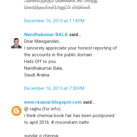
அனைவருக்கும் (கணக்கை சரி பார்த்து
கொடுத்தவர்கள்)அனுப்பி விடுங்கள்.
December 16, 2015 at 1:14 PM
Nandhakumar BALA
said...
Dear Manigandan,
I sincerely appreciate your honest reporting of
the accounts in the public domain.
Hats Off to you.
Nandhakumar Bala,
Saudi Arabia.
December 16, 2015 at 7:30 PM
www.rasanai.blogspot.com
said...
@ raghu (for info)
i think chennai book fair has been postponed
to april 2016. # moondram nathi
sundar g chennai