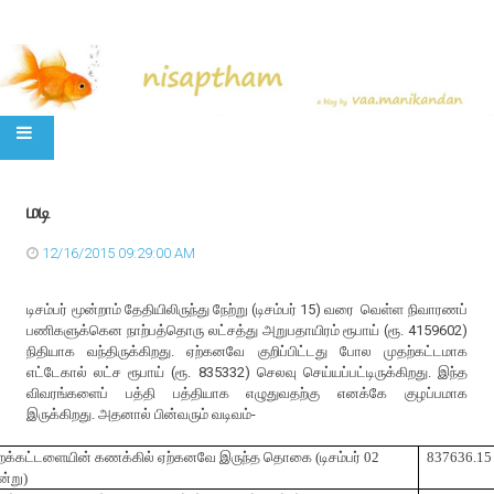
SKIP TO CONTENT
மடி
12/16/2015 09:29:00 AM
டிசம்பர் மூன்றாம் தேதியிலிருந்து நேற்று (டிசம்பர் 15) வரை வெள்ள நிவாரணப்
பணிகளுக்கென நாற்பத்தொரு லட்சத்து அறுபதாயிரம் ரூபாய் (ரூ. 4159602)
நிதியாக வந்திருக்கிறது. ஏற்கனவே குறிப்பிட்டது போல முதற்கட்டமாக
எட்டேகால் லட்ச ரூபாய் (ரூ. 835332) செலவு செய்யப்பட்டிருக்கிறது. இந்த
விவரங்களைப் பத்தி பத்தியாக எழுதுவதற்கு எனக்கே குழப்பமாக
இருக்கிறது. அதனால் பின்வரும் வடிவம்-
க்கட்டளையின்
கணக்கில்
ஏற்கனவே
இருந்த
தொகை
(
டிசம்பர்
02
837636.15
்று
)