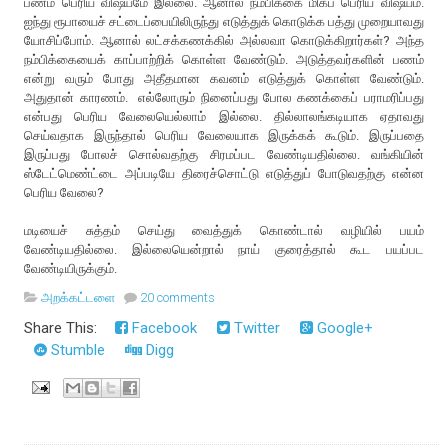
பணம் பெரிய விஷயமே இல்லை. ஆனால் நம்பிக்கை மிகப் பெரிய விஷயம்.
ஐந்து ரூபாயைச் சட்டைப்பையிலிருந்து எடுத்துக் கொடுக்க பத்து முறையாவது
யோசிப்போம். ஆனால் லட்சக்கணக்கில் அல்லவா கொடுக்கிறார்கள்? அந்த
நம்பிக்கையைக் காப்பாற்றிக் கொள்ள வேண்டும். அடுத்தவர்களின் பணம்
என்று வரும் போது அதீதமான கவனம் எடுத்துக் கொள்ள வேண்டும்.
அதுதான் காரணம். எல்லோரும் நினைப்பது போல கணக்கைப் பராமரிப்பது
என்பது பெரிய வேலையெல்லாம் இல்லை. தில்லாலங்கடியாக ஏதாவது
செய்வதாக இருந்தால் பெரிய வேலையாக இருக்கக் கூடும். இருப்பதை
இருப்பது போலச் சொல்வதற்கு சிரமப்பட வேண்டியதில்லை. வங்கியின்
ஸ்டேட்மெண்ட்டை அப்படியே திரைச்சொட்டு எடுத்துப் போடுவதற்கு என்ன
பெரிய வேலை?
மடியைச் சுத்தம் செய்து வைத்துக் கொண்டால் வழியில் பயம்
வேண்டியதில்லை. இல்லையென்றால் நாய் குரைத்தால் கூட பயப்பட
வேண்டியிருக்கும்.
அறக்கட்டளை
20 comments
Share This:
Facebook
Twitter
Google+
Stumble
Digg