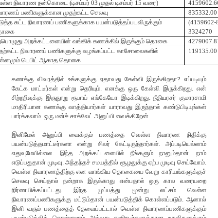
ெள்ள
நிவாரண
நன்கொடை
(
டிசம்பர்
03
முதல்
டிசம்பர்
15
வரை
)
4159602.6
வாரணப்
பணிகளுக்கான
முதற்கட்ட
செலவு
835332.00
ுத்த
கட்ட
நிவாரணப்
பணிகளுக்காக
பயன்படுத்தப்படவிருக்கும்
(4159602-
ொகை
3324270
்பொழுது
அறக்கட்டளையின்
வங்கிக்
கணக்கில்
இருக்கும்
தொகை
4279007.8
தற்கட்ட
நிவாரணப்
பணிகளுக்கு
வழங்கப்பட்ட
காசோலைகளில்
119135.00
்னமும்
டெபிட்
ஆகாத
தொகை
கணக்கு விவரத்தில் உங்களுக்கு ஏதாவது கேள்வி இருக்கிறதா? எப்படியும்
கேட்க மாட்டீர்கள் என்று தெரியும். எனக்கு ஒரு கேள்வி இருக்கிறது. என்
சிற்றறிவுக்கு இருநூறு ரூபாய் எங்கேயோ இடிக்கிறது. நீதியரசர் குமாரசாமி
மாதிரியான கணக்கு வாத்தியார்கள் யாராவது இருந்தால் கண்டுபிடியுங்கள்
பார்க்கலாம். ஒரு மன்ச் சாக்லேட் அனுப்பி வைக்கிறேன்.
இனிமேல் அனுப்பி வைக்கும் பணத்தை வெள்ள நிவாரண நிதிக்கு
பயன்படுத்தமாட்டீர்களா என்று சிலர் கேட்டிருந்தார்கள். அப்படியெல்லாம்
எதுவுமேயில்லை. இந்த அறக்கட்டளையில் நீங்களும் நானும்தான். நாம்
எடுப்பதுதான் முடிவு. அந்தந்தச் சமயத்தில் சூழலுக்கு ஏற்ப முடிவு செய்வோம்.
வெள்ள நிவாரணத்திற்கு என வாங்கிய தொகையை வேறு காரியங்களுக்குச்
செலவு செய்தால் நன்றாக இருக்காது என்பதால் ஒரு கால வரையறை
நிர்ணயிக்கப்பட்டது. இந்த முப்பத்து மூன்று லட்சம் வெள்ள
நிவாரணப்பணிகளுக்கு மட்டும்தான் பயன்படுத்திக் கொள்ளப்படும். ஆனால்
இனி வரும் பணத்தைத் தேவைப்பட்டால் வெள்ள நிவாரணப்பணிகளுக்கும்
பயன்படுத்திக் கொள்ளலாம் அல்லது தனிநபர்களுக்கான உதவிகளுக்கும்