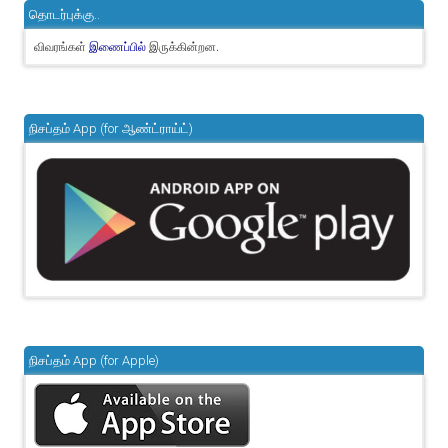
தொடர்புக்கு..
விவரங்கள்
இருக்கின்றன.
இணைப்பில்
நிசப்தம் App (for ஆண்ட்ராய்ட்)
நிசப்தம் App (for Apple)