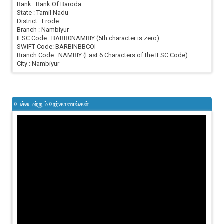
Bank : Bank Of Baroda
State : Tamil Nadu
District : Erode
Branch : Nambiyur
IFSC Code : BARB0NAMBIY (5th character is zero)
SWIFT Code: BARBINBBCOI
Branch Code : NAMBIY (Last 6 Characters of the IFSC Code)
City : Nambiyur
பேச்சு மற்றும் நேர்காணல்கள்