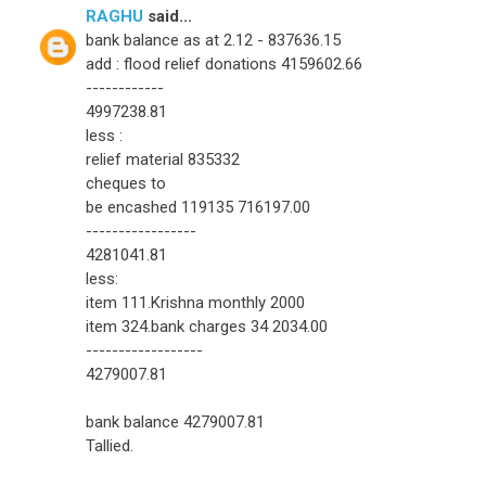
RAGHU
said...
bank balance as at 2.12 - 837636.15
add : flood relief donations 4159602.66
------------
4997238.81
less :
relief material 835332
cheques to
be encashed 119135 716197.00
-----------------
4281041.81
less:
item 111.Krishna monthly 2000
item 324.bank charges 34 2034.00
------------------
4279007.81
bank balance 4279007.81
Tallied.