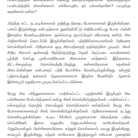
பயன்படுத்திக் கொள்ளலாம். எல்லோருமே நம் மக்கள்தானே? யாருக்கு
உதவினால் என்ன?
அடுத்த கட்ட நடவடிக்கைகள் குறித்து நிறைய யோசனைகள் இருக்கின்றன.
பணம் இருக்கிறது என்பதற்காக துண்டுச்சீட்டு விநியோகிப்பது போல அள்ளி
இறைக்க வேண்டியதில்லை. ஒவ்வொரு ரூபாய்க்கும் மரியாதை உண்டு. சில
அதிகாரிகள் தொடர்பில் இருக்கிறார்கள். பத்திரிக்கையாளர்கள் அறிவுரை
சொல்கிறார்கள். அநேகமாக ஒரு கிராமத்தைத் தத்தெடுக்க முடியும். மிகச்
சிறிய கிராமம் ஒன்றைத் தேர்ந்தெடுத்து அதன் அடிப்படை வசதிகளைப்
பூர்த்தி செய்து முன்மாதிரியான கிராமமாக மாற்றலாம். இத்தகைய
திட்டங்களுக்கு அரசாங்கத்திடமிருந்து என்னவிதமான உதவிகள்
கிடைக்கின்றன என்பதைப் பற்றி யோசிக்க வேண்டியிருக்கிறது. உள்ளூர்
பஞ்சாயத்துத் தலைவர் ஆதரவானவராக இருக்க வேண்டும். ஆனால்
இன்னமும் உறுதியாக முடிவு செய்யப்படவில்லை.
வேறு சில பரிந்துரைகளாக- பாதிக்கப்பட்ட பகுதிகளில் இருக்கும் சில
பள்ளிகளை மேம்படுத்தலாம் என்று சிலர் சொல்லியிருந்தார்கள். பாதிக்கப்பட்ட
மக்களுக்கு தொழில் அமைத்துக் கொடுக்கலாம் என்றார்கள். வேறு சில
யோசனைகளையும் சிலர் சொல்லியிருக்கிறார்கள். ஆலோசனைகள் நடந்து
கொண்டிருக்கின்றன. கூடிய சீக்கிரம் முழுமையான விவரத்தை பதிவு
செய்கிறேன். இவை எதுவுமே அனுபவமில்லாத காரியங்கள்தான்.
அதுவொன்றும் பிரச்சினையில்லை. கற்றுக் கொள்ளலாம். வயது இருக்கிறது.
காலமும் இருக்கிறது. எந்தக் காரியமாக இருந்தாலும் சரியான முறையில்