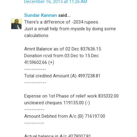
December 16, 2015 at 11:26 AM
Sundar Kannan
said...
There's a difference of -2034 rupees.
Just a small help from myside by doing some
calculations.
Amnt Balance as of 02 Dec 837636.15
Donation rcvd from 03 Dec to 15 Dec
4159602.66 (+)
------------
Total credited Amount (A) 4997238.81
------------
Expense on 1st Phase of relief work 835332.00
uncleared cheques 119135.00 (-)
-----------
Amount Debited from A/c (B) 716197.00
-----------
Actual balance in A/c 4279007.81