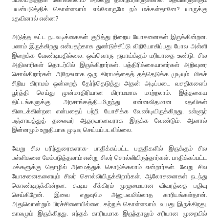
பயன்படுத்திக் கொள்ளலாம். எல்லோருமே நம் மக்கள்தானே? யாருக்கு
உதவினால் என்ன?
அடுத்த கட்ட நடவடிக்கைகள் குறித்து நிறைய யோசனைகள் இருக்கின்றன.
பணம் இருக்கிறது என்பதற்காக துண்டுச்சீட்டு விநியோகிப்பது போல அள்ளி
இறைக்க வேண்டியதில்லை. ஒவ்வொரு ரூபாய்க்கும் மரியாதை உண்டு. சில
அதிகாரிகள் தொடர்பில் இருக்கிறார்கள். பத்திரிக்கையாளர்கள் அறிவுரை
சொல்கிறார்கள். அநேகமாக ஒரு கிராமத்தைத் தத்தெடுக்க முடியும். மிகச்
சிறிய கிராமம் ஒன்றைத் தேர்ந்தெடுத்து அதன் அடிப்படை வசதிகளைப்
பூர்த்தி செய்து முன்மாதிரியான கிராமமாக மாற்றலாம். இத்தகைய
திட்டங்களுக்கு அரசாங்கத்திடமிருந்து என்னவிதமான உதவிகள்
கிடைக்கின்றன என்பதைப் பற்றி யோசிக்க வேண்டியிருக்கிறது. உள்ளூர்
பஞ்சாயத்துத் தலைவர் ஆதரவானவராக இருக்க வேண்டும். ஆனால்
இன்னமும் உறுதியாக முடிவு செய்யப்படவில்லை.
வேறு சில பரிந்துரைகளாக- பாதிக்கப்பட்ட பகுதிகளில் இருக்கும் சில
பள்ளிகளை மேம்படுத்தலாம் என்று சிலர் சொல்லியிருந்தார்கள். பாதிக்கப்பட்ட
மக்களுக்கு தொழில் அமைத்துக் கொடுக்கலாம் என்றார்கள். வேறு சில
யோசனைகளையும் சிலர் சொல்லியிருக்கிறார்கள். ஆலோசனைகள் நடந்து
கொண்டிருக்கின்றன. கூடிய சீக்கிரம் முழுமையான விவரத்தை பதிவு
செய்கிறேன். இவை எதுவுமே அனுபவமில்லாத காரியங்கள்தான்.
அதுவொன்றும் பிரச்சினையில்லை. கற்றுக் கொள்ளலாம். வயது இருக்கிறது.
காலமும் இருக்கிறது. எந்தக் காரியமாக இருந்தாலும் சரியான முறையில்