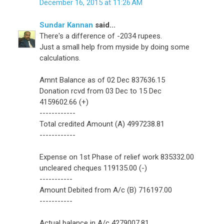
December 16, 2015 at 11:26 AM
Sundar Kannan
said...
There's a difference of -2034 rupees.
Just a small help from myside by doing some
calculations.
Amnt Balance as of 02 Dec 837636.15
Donation rcvd from 03 Dec to 15 Dec
4159602.66 (+)
------------
Total credited Amount (A) 4997238.81
------------
Expense on 1st Phase of relief work 835332.00
uncleared cheques 119135.00 (-)
-----------
Amount Debited from A/c (B) 716197.00
-----------
Actual balance in A/c 4279007.81