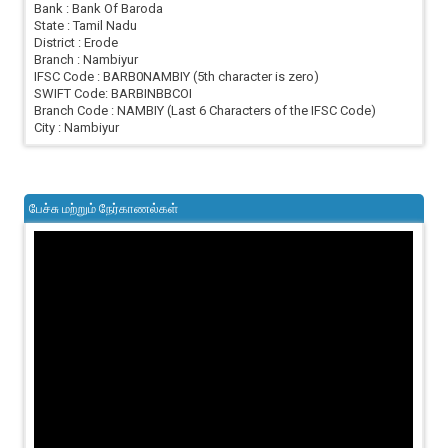
Bank : Bank Of Baroda
State : Tamil Nadu
District : Erode
Branch : Nambiyur
IFSC Code : BARB0NAMBIY (5th character is zero)
SWIFT Code: BARBINBBCOI
Branch Code : NAMBIY (Last 6 Characters of the IFSC Code)
City : Nambiyur
பேச்சு மற்றும் நேர்காணல்கள்