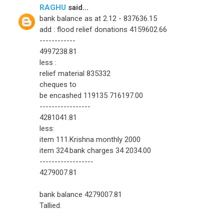
RAGHU
said...
bank balance as at 2.12 - 837636.15
add : flood relief donations 4159602.66
------------
4997238.81
less :
relief material 835332
cheques to
be encashed 119135 716197.00
-----------------
4281041.81
less:
item 111.Krishna monthly 2000
item 324.bank charges 34 2034.00
------------------
4279007.81
bank balance 4279007.81
Tallied.