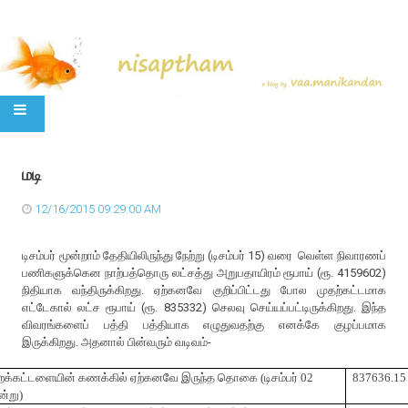
SKIP TO CONTENT
மடி
12/16/2015 09:29:00 AM
டிசம்பர் மூன்றாம் தேதியிலிருந்து நேற்று (டிசம்பர் 15) வரை வெள்ள நிவாரணப்
பணிகளுக்கென நாற்பத்தொரு லட்சத்து அறுபதாயிரம் ரூபாய் (ரூ. 4159602)
நிதியாக வந்திருக்கிறது. ஏற்கனவே குறிப்பிட்டது போல முதற்கட்டமாக
எட்டேகால் லட்ச ரூபாய் (ரூ. 835332) செலவு செய்யப்பட்டிருக்கிறது. இந்த
விவரங்களைப் பத்தி பத்தியாக எழுதுவதற்கு எனக்கே குழப்பமாக
இருக்கிறது. அதனால் பின்வரும் வடிவம்-
க்கட்டளையின்
கணக்கில்
ஏற்கனவே
இருந்த
தொகை
(
டிசம்பர்
02
837636.15
்று
)