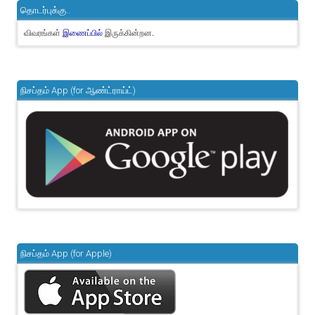
தொடர்புக்கு..
விவரங்கள்
இருக்கின்றன.
இணைப்பில்
நிசப்தம் App (for ஆண்ட்ராய்ட்)
நிசப்தம் App (for Apple)