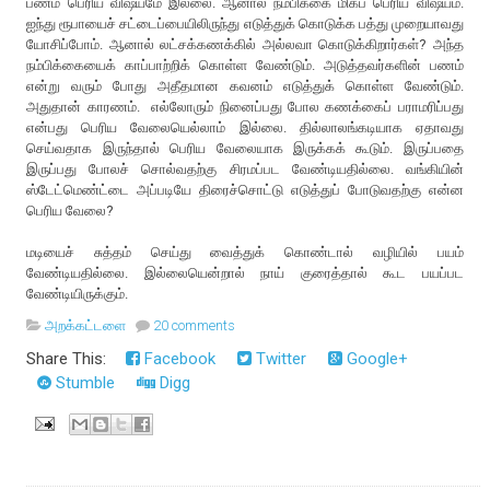
பணம் பெரிய விஷயமே இல்லை. ஆனால் நம்பிக்கை மிகப் பெரிய விஷயம்.
ஐந்து ரூபாயைச் சட்டைப்பையிலிருந்து எடுத்துக் கொடுக்க பத்து முறையாவது
யோசிப்போம். ஆனால் லட்சக்கணக்கில் அல்லவா கொடுக்கிறார்கள்? அந்த
நம்பிக்கையைக் காப்பாற்றிக் கொள்ள வேண்டும். அடுத்தவர்களின் பணம்
என்று வரும் போது அதீதமான கவனம் எடுத்துக் கொள்ள வேண்டும்.
அதுதான் காரணம். எல்லோரும் நினைப்பது போல கணக்கைப் பராமரிப்பது
என்பது பெரிய வேலையெல்லாம் இல்லை. தில்லாலங்கடியாக ஏதாவது
செய்வதாக இருந்தால் பெரிய வேலையாக இருக்கக் கூடும். இருப்பதை
இருப்பது போலச் சொல்வதற்கு சிரமப்பட வேண்டியதில்லை. வங்கியின்
ஸ்டேட்மெண்ட்டை அப்படியே திரைச்சொட்டு எடுத்துப் போடுவதற்கு என்ன
பெரிய வேலை?
மடியைச் சுத்தம் செய்து வைத்துக் கொண்டால் வழியில் பயம்
வேண்டியதில்லை. இல்லையென்றால் நாய் குரைத்தால் கூட பயப்பட
வேண்டியிருக்கும்.
அறக்கட்டளை
20 comments
Share This:
Facebook
Twitter
Google+
Stumble
Digg