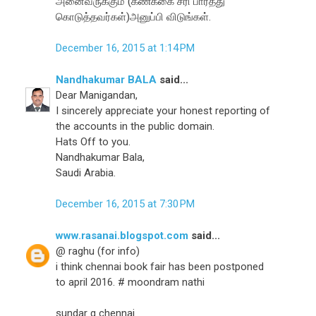
அனைவருக்கும் (கணக்கை சரி பார்த்து
கொடுத்தவர்கள்)அனுப்பி விடுங்கள்.
December 16, 2015 at 1:14 PM
Nandhakumar BALA
said...
Dear Manigandan,
I sincerely appreciate your honest reporting of
the accounts in the public domain.
Hats Off to you.
Nandhakumar Bala,
Saudi Arabia.
December 16, 2015 at 7:30 PM
www.rasanai.blogspot.com
said...
@ raghu (for info)
i think chennai book fair has been postponed
to april 2016. # moondram nathi
sundar g chennai