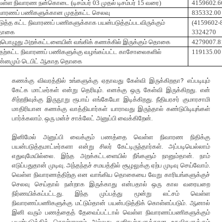
ெள்ள
நிவாரண
நன்கொடை
(
டிசம்பர்
03
முதல்
டிசம்பர்
15
வரை
)
4159602.6
வாரணப்
பணிகளுக்கான
முதற்கட்ட
செலவு
835332.00
ுத்த
கட்ட
நிவாரணப்
பணிகளுக்காக
பயன்படுத்தப்படவிருக்கும்
(4159602-
ொகை
3324270
்பொழுது
அறக்கட்டளையின்
வங்கிக்
கணக்கில்
இருக்கும்
தொகை
4279007.8
தற்கட்ட
நிவாரணப்
பணிகளுக்கு
வழங்கப்பட்ட
காசோலைகளில்
119135.00
்னமும்
டெபிட்
ஆகாத
தொகை
கணக்கு விவரத்தில் உங்களுக்கு ஏதாவது கேள்வி இருக்கிறதா? எப்படியும்
கேட்க மாட்டீர்கள் என்று தெரியும். எனக்கு ஒரு கேள்வி இருக்கிறது. என்
சிற்றறிவுக்கு இருநூறு ரூபாய் எங்கேயோ இடிக்கிறது. நீதியரசர் குமாரசாமி
மாதிரியான கணக்கு வாத்தியார்கள் யாராவது இருந்தால் கண்டுபிடியுங்கள்
பார்க்கலாம். ஒரு மன்ச் சாக்லேட் அனுப்பி வைக்கிறேன்.
இனிமேல் அனுப்பி வைக்கும் பணத்தை வெள்ள நிவாரண நிதிக்கு
பயன்படுத்தமாட்டீர்களா என்று சிலர் கேட்டிருந்தார்கள். அப்படியெல்லாம்
எதுவுமேயில்லை. இந்த அறக்கட்டளையில் நீங்களும் நானும்தான். நாம்
எடுப்பதுதான் முடிவு. அந்தந்தச் சமயத்தில் சூழலுக்கு ஏற்ப முடிவு செய்வோம்.
வெள்ள நிவாரணத்திற்கு என வாங்கிய தொகையை வேறு காரியங்களுக்குச்
செலவு செய்தால் நன்றாக இருக்காது என்பதால் ஒரு கால வரையறை
நிர்ணயிக்கப்பட்டது. இந்த முப்பத்து மூன்று லட்சம் வெள்ள
நிவாரணப்பணிகளுக்கு மட்டும்தான் பயன்படுத்திக் கொள்ளப்படும். ஆனால்
இனி வரும் பணத்தைத் தேவைப்பட்டால் வெள்ள நிவாரணப்பணிகளுக்கும்
பயன்படுத்திக் கொள்ளலாம் அல்லது தனிநபர்களுக்கான உதவிகளுக்கும்