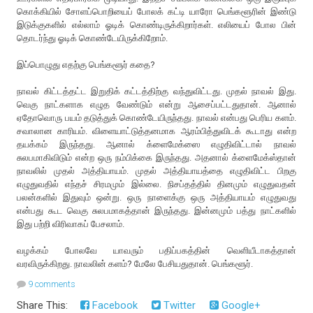
கொக்கியில் சோளப்பொறியைப் போலக் கட்டி யாரோ பெங்களூரின் இண்டு
இடுக்குகளில் எல்லாம் ஓடிக் கொண்டிருக்கிறார்கள். எலியைப் போல பின்
தொடர்ந்து ஓடிக் கொண்டேயிருக்கிறோம்.
இப்பொழுது எதற்கு பெங்களூர் கதை?
நாவல் கிட்டத்தட்ட இறுதிக் கட்டத்திற்கு வந்துவிட்டது. முதல் நாவல் இது.
வெகு நாட்களாக எழுத வேண்டும் என்று ஆசைப்பட்டதுதான். ஆனால்
ஏதோவொரு பயம் தடுத்துக் கொண்டேயிருந்தது. நாவல் என்பது பெரிய களம்.
சவாலான காரியம். விளையாட்டுத்தனமாக ஆரம்பித்துவிடக் கூடாது என்ற
தயக்கம் இருந்தது. ஆனால் க்ளைமேக்ஸை எழுதிவிட்டால் நாவல்
சுலபமாகிவிடும் என்ற ஒரு நம்பிக்கை இருந்தது. அதனால் க்ளைமேக்ஸ்தான்
நாவலில் முதல் அத்தியாயம். முதல் அத்தியாயத்தை எழுதிவிட்ட பிறகு
எழுதுவதில் எந்தச் சிரமமும் இல்லை. நிசப்தத்தில் தினமும் எழுதுவதன்
பலன்களில் இதுவும் ஒன்று. ஒரு நாளைக்கு ஒரு அத்தியாயம் எழுதுவது
என்பது கூட வெகு சுலபமாகத்தான் இருந்தது. இன்னமும் பத்து நாட்களில்
இது பற்றி விரிவாகப் பேசலாம்.
வழக்கம் போலவே யாவரும் பதிப்பகத்தின் வெளியீடாகத்தான்
வரவிருக்கிறது. நாவலின் களம்? மேலே பேசியதுதான். பெங்களூர்.
9 comments
Share This:
Facebook
Twitter
Google+