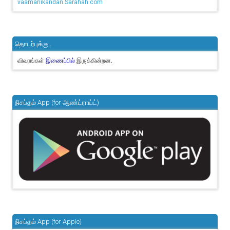
vaamanikandan.Sarahah.com
தொடர்புக்கு..
விவரங்கள்
இருக்கின்றன.
இணைப்பில்
நிசப்தம் App (for ஆண்ட்ராய்ட்)
நிசப்தம் App (for Apple)