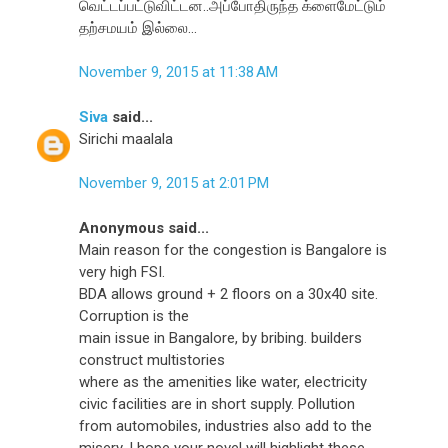
வெட்டப்பட்டுவிட்டன..அப்போதிருந்த க்ளைமேட்டும்
தற்சமயம் இல்லை...
November 9, 2015 at 11:38 AM
Siva
said...
Sirichi maalala
November 9, 2015 at 2:01 PM
Anonymous said...
Main reason for the congestion is Bangalore is
very high FSI.
BDA allows ground + 2 floors on a 30x40 site.
Corruption is the
main issue in Bangalore, by bribing. builders
construct multistories
where as the amenities like water, electricity
civic facilities are in short supply. Pollution
from automobiles, industries also add to the
misery. I hope your novel will highlight these.