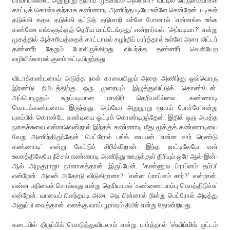
பரவாயில்லை. அறுநூறு ரூபாய் முக்கியம் அல்லவா? வீட்டில் பெருமையாகக்
காட்டிக் கொள்வதற்காக கண்ணாடி அணிந்தபடியே உள்ளே சென்றேன். படிகள்
தடுக்கி கதவு தடுக்கி தட்டுத் தடுமாறி உள்ளே போனால் ‘என்னங்க உங்க
கண்ணே எங்களுக்குத் தெரிய மாட்டேங்குது’ என்றார்கள். ‘அப்படியா?’ என்று
முகத்தில் ஆச்சரியத்தைக் காட்டாமல் கழற்றிப் பார்த்தால் உள்ளே அரை லிட்டர்
தண்ணீர் தேறும் போலிருக்கிறது. வியர்த்த தண்ணீர் வெளியேற
வழியில்லாமல் குளம் கட்டியிருந்தது.
விடாக்கண்டனாய் அடுத்த நாள் காலையிலும் அதை அணிந்து ஒவ்வொரு
இரண்டு நிமிடத்திற்கு ஒரு முறையும் இழுத்துவிட்டுக் கொண்டேன்.
அப்பொழுதும் உருப்படியான மாதிரி தெரியவில்லை. கண்ணாடி
கொடக்கண்டனாக இருந்தது. ‘அய்யோ அறுநூறு ரூபாய் போச்சே’என்று
புலம்பிக் கொண்டே வண்டியை ஓட்டிக் கொண்டிருந்தேன். இதில் ஒரு அபத்த
நகைச்சுவை என்னவென்றால் இந்தக் கண்ணாடி மீது மூக்குக் கண்ணாடியை
வேறு அணிந்திருந்தேன். பெட்ரோல் பங்க் பையன் ‘என்ன சார் ரெண்டு
கண்ணாடி’ என்று கேட்டுச் சிரிக்கிறான். இந்த நாட்டிலேயே ஏன்
உலகத்திலேயே நீச்சல் கண்ணாடி அணிந்து ஊருக்குள் திரியும் ஒரே ஆல்-இன்-
ஆல் அழகுராஜா நானாகத்தான் இருப்பேன். ‘கண்ணுல ப்ராப்ளம் தம்பி’
என்றேன். அவன் அதோடு விடுகிறானா? ‘என்ன ப்ராப்ளம் சார்?’ என்றான்.
என்ன பதிலைச் சொல்வது என்று தெரியாமல் ‘கண்ணை பாம்பு கொத்திடுச்சு’
என்றேன். வாயைப் பிளந்தபடி அரை அடி பின்னால் நின்று பெட்ரோல் அடித்து
அனுப்பி வைத்தான். எனக்கு வாய் பூராவும் திமிர் என்று தோன்றியது.
கடையில் திருப்பிக் கொடுத்துவிடலாம் என்று பார்த்தால் ‘ஸ்விம்மிங் ஐட்டம்