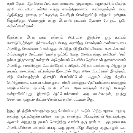
சுற்றி அதன் மீது ஹெல்மெட் கண்ணாடியை மூடினாலும் கருமாந்திரம் பிடித்த
தூசி எப்படியோ உள்ளே வந்து சாயந்திரமானால் கண்களுக்குள் கபடி
ஆடுகிறது. நான்கு நாட்களுக்கு வெளியூர் சென்றுவிட்டு வந்தால் நன்றாக
இருக்கிறது. பெங்களூர் வந்து இரண்டு நாட்கள் ஆனால் போதும். ஒரே
அக்கப்போர்தான்.
இதற்காக இரவு பகல் எல்லாம் தீவிரமாக ஜிந்திச்சு ஒரு உபாயம்
கண்டுபிடித்தேன். நீச்சலடிக்கும் போது அணிந்து கொள்ளும் கண்ணாடியை
அணிந்து கொள்ளலாம் என்பதுதான் அந்த ஜிந்திப்பின் விளைவு. கடைக்காரன்
அப்பொழுதே கேட்டான் ‘வண்டி ஓட்டும் போது அணிவதற்கு’ என்றேன். ‘சார்
நல்லா இருக்காது’ என்றான். அதெல்லாம் வெளியே தெரியாமல் தலைக்கவசம்
அணிந்து சமாளித்துக் கொள்கிறேன் என்றேன். அந்தக் கண்ணாடி அறுநூறு
ரூபாய். கடைக்கும் வீட்டுக்கும் இடையில் ஆறு கிலோமீட்டர்தான் இருக்கும்.
வீடு செல்வதற்குள் திணறிப் போய்விட்டேன். அதுவும் அது தேசிய
நெடுஞ்சாலை. வாகன விளக்குகள் சிதறி கண்ணும் தெரியவில்லை மண்ணும்
தெரியவில்லை. தடவித் தடவி வீட்டை அடைவதற்குள் போதும் போதும்
என்றாகிவிட்டது. இரண்டு ஆட்டோக்காரன், ஒரு பைக்காரன், நடந்து
சென்றவர் ஒருவர்- திட்டிச் சென்றவர்களின் பட்டியல் இது.
இந்த இடத்தில் உங்களுக்கு ஒரு கேள்வி எழக் கூடும். ‘அந்த எழவை கழட்டி
வைத்து ஓட்டியிருக்கலாமே?’ என்று. எனக்கும் அப்படித்தான் தோன்றியது.
ஆனால் அறுநூறு ரூபாய் கொடுத்து வாங்கி ஒரு நாள் கூட முழுமையாக
அணியவில்லை என்றால் எப்படி. ஒரு முறை கீழே விழுந்து எழுந்தாலும் கூட