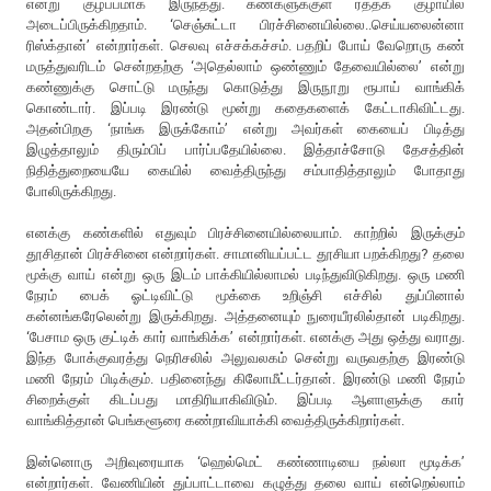
என்று குழப்பமாக இருந்தது. கண்களுக்குள் ரத்தக் குழாயில்
அடைப்பிருக்கிறதாம். ‘செஞ்சுட்டா பிரச்சினையில்லை..செய்யலைன்னா
ரிஸ்க்தான்’ என்றார்கள். செலவு எச்சக்கச்சம். பதறிப் போய் வேறொரு கண்
மருத்துவரிடம் சென்றதற்கு ‘அதெல்லாம் ஒண்ணும் தேவையில்லை’ என்று
கண்ணுக்கு சொட்டு மருந்து கொடுத்து இருநூறு ரூபாய் வாங்கிக்
கொண்டார். இப்படி இரண்டு மூன்று கதைகளைக் கேட்டாகிவிட்டது.
அதன்பிறகு ‘நாங்க இருக்கோம்’ என்று அவர்கள் கையைப் பிடித்து
இழுத்தாலும் திரும்பிப் பார்ப்பதேயில்லை. இத்தாச்சோடு தேசத்தின்
நிதித்துறையையே கையில் வைத்திருந்து சம்பாதித்தாலும் போதாது
போலிருக்கிறது.
எனக்கு கண்களில் எதுவும் பிரச்சினையில்லையாம். காற்றில் இருக்கும்
தூசிதான் பிரச்சினை என்றார்கள். சாமானியப்பட்ட தூசியா பறக்கிறது? தலை
மூக்கு வாய் என்று ஒரு இடம் பாக்கியில்லாமல் படிந்துவிடுகிறது. ஒரு மணி
நேரம் பைக் ஓட்டிவிட்டு மூக்கை உறிஞ்சி எச்சில் துப்பினால்
கன்னங்கரேலென்று இருக்கிறது. அத்தனையும் நுரையீரலில்தான் படிகிறது.
‘பேசாம ஒரு குட்டிக் கார் வாங்கிக்க’ என்றார்கள். எனக்கு அது ஒத்து வராது.
இந்த போக்குவரத்து நெரிசலில் அலுவலகம் சென்று வருவதற்கு இரண்டு
மணி நேரம் பிடிக்கும். பதினைந்து கிலோமீட்டர்தான். இரண்டு மணி நேரம்
சிறைக்குள் கிடப்பது மாதிரியாகிவிடும். இப்படி ஆளாளுக்கு கார்
வாங்கித்தான் பெங்களூரை கண்றாவியாக்கி வைத்திருக்கிறார்கள்.
இன்னொரு அறிவுரையாக ‘ஹெல்மெட் கண்ணாடியை நல்லா மூடிக்க’
என்றார்கள். வேணியின் துப்பாட்டாவை கழுத்து தலை வாய் என்றெல்லாம்