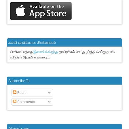
கல்வி உதவிக்கான விண்ணப்பம்
விண்ணப்பத்தை
தரவிறக்கம் செய்து பூர்த்தி செய்து தபால்/
இணைப்பிலிருந்து
கூரியரில் அனுப்பி வைக்கவும்.
Subscribe To
Posts
Comments
அறக்கட்டளை