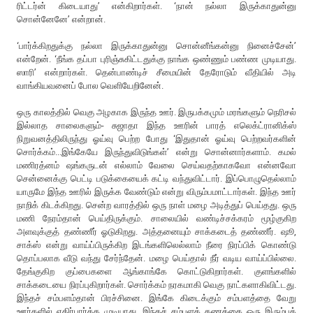
ரிட்டர்ன் கிடையாது’ என்கிறார்கள். ‘நான் நல்லா இருக்காதுன்னு
சொன்னேனே’ என்றான்.
‘பார்க்கிறதுக்கு நல்லா இருக்காதுன்னு சொன்னீங்கன்னு நினைச்சேன்’
என்றேன். ‘நீங்க தப்பா புரிஞ்சுகிட்டதுக்கு நாங்க ஒண்ணும் பண்ண முடியாது.
ஸாரி’ என்றார்கள். தென்பாண்டிச் சீமையின் தேரோடும் வீதியில் அடி
வாங்கியவனைப் போல வெளியேறினேன்.
ஒரு காலத்தில் வெகு அழகாக இருந்த ஊர். இருபக்கமும் மரங்களும் நெரிசல்
இல்லாத சாலைகளும்- சுஜாதா இந்த ஊரின் பாரத் எலெக்ட்ரானிக்ஸ்
நிறுவனத்திலிருந்து ஓய்வு பெற்ற போது ‘இதுதான் ஓய்வு பெற்றவர்களின்
சொர்க்கம்...இங்கேயே இருந்துவிடுங்கள்’ என்று சொன்னார்களாம். கமல்
மணிரத்னம் ஷங்கருடன் எல்லாம் வேலை செய்வதற்காகவோ என்னவோ
சென்னைக்கு பெட்டி படுக்கையைக் கட்டி வந்துவிட்டார். இப்பொழுதெல்லாம்
யாருமே இந்த ஊரில் இருக்க வேண்டும் என்று விரும்பமாட்டார்கள். இந்த ஊர்
நாறிக் கிடக்கிறது. சென்ற வாரத்தில் ஒரு நாள் மழை அடித்துப் பெய்தது. ஒரு
மணி நேரம்தான் பெய்திருக்கும். சாலையில் வண்டிச்சக்கரம் மூழ்குகிற
அளவுக்குத் தண்ணீர் ஓடுகிறது. அத்தனையும் சாக்கடைத் தண்ணீர். ஷூ,
சாக்ஸ் என்று வாய்ப்பிருக்கிற இடங்களிலெல்லாம் நீரை நிரப்பிக் கொண்டு
தொப்பலாக வீடு வந்து சேர்ந்தேன். மழை பெய்தால் நீர் வடிய வாய்ப்பில்லை.
தேங்குகிற குப்பைகளை ஆங்காங்கே கொட்டுகிறார்கள். குளங்களில்
சாக்கடையை நிரப்புகிறார்கள். சொர்க்கம் நரகமாகி வெகு நாட்களாகிவிட்டது.
இந்தச் சம்பளம்தான் பிரச்சினை. இங்கே கிடைக்கும் சம்பளத்தை வேறு
ஊர்களில் எதிர்பார்க்க முடியாது. இந்தச் சம்பளக் கணக்கை ஒரு இரும்புக்