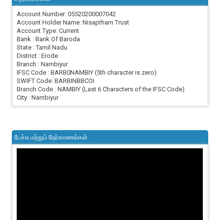
Account Number: 05520200007042
Account Holder Name: Nisaptham Trust
Account Type: Current
Bank : Bank Of Baroda
State : Tamil Nadu
District : Erode
Branch : Nambiyur
IFSC Code : BARB0NAMBIY (5th character is zero)
SWIFT Code: BARBINBBCOI
Branch Code : NAMBIY (Last 6 Characters of the IFSC Code)
City : Nambiyur
பேச்சு மற்றும் நேர்காணல்கள்