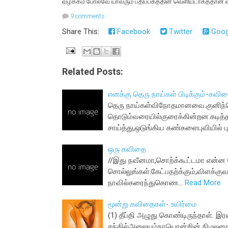
வழக்கம் போலவே யாவரும் பதிப்பகத்தின் வெளியீடாகத்தான் வ
9 comments
Share This:
Facebook
Twitter
Goog
Related Posts:
எனக்கு தெரு நாய்கள் பிடிக்கும்-கவி
தெரு நாய்கள்விநோதமானவை.குனிந்
தொடும்வரையில்குரைக்கின்றன.கடித்
சாய்த்து,ஒடுங்கிய கண்களைபுவியில் ப
ஒரு கவிதை
//இது நவீனமா,சொற்க்கூட்டமா என்ன
சொல்லுங்கள்.கேட்பதற்க்கும்,விளக்கு
நாவில்கரைந்துகொண…
Read More
மூன்று கவிதைகள்- உயிர்மை
(1) தீப்தி அழுது கொண்டிருந்தாள். இர
சந்தில்அலையும்நாயொன்றின் நிழலச