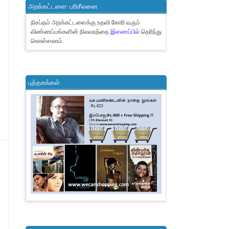
அறக்கட்டளை- பரிசீலனை
நிசப்தம் அறக்கட்டளைக்கு உதவி கோரி வரும்
விண்ணப்பங்களின் நிலவரத்தை
இணைப்பில்
தெரிந்து
கொள்ளலாம்.
புத்தகங்கள்..