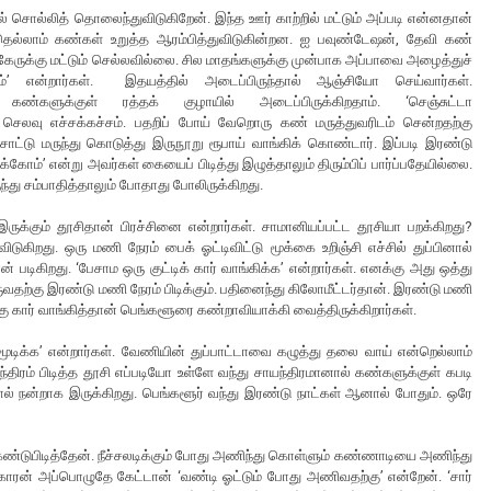
ல் சொல்லித் தொலைந்துவிடுகிறேன். இந்த ஊர் காற்றில் மட்டும் அப்படி என்னதான்
ோதெல்லாம் கண்கள் உறுத்த ஆரம்பித்துவிடுகின்றன. ஐ பவுண்டேஷன், தேவி கண்
கேருக்கு மட்டும் செல்லவில்லை. சில மாதங்களுக்கு முன்பாக அப்பாவை அழைத்துச்
்’ என்றார்கள். இதயத்தில் அடைப்பிருந்தால் ஆஞ்சியோ செய்வார்கள்.
ண்களுக்குள் ரத்தக் குழாயில் அடைப்பிருக்கிறதாம். ‘செஞ்சுட்டா
. செலவு எச்சக்கச்சம். பதறிப் போய் வேறொரு கண் மருத்துவரிடம் சென்றதற்கு
்டு மருந்து கொடுத்து இருநூறு ரூபாய் வாங்கிக் கொண்டார். இப்படி இரண்டு
கோம்’ என்று அவர்கள் கையைப் பிடித்து இழுத்தாலும் திரும்பிப் பார்ப்பதேயில்லை.
து சம்பாதித்தாலும் போதாது போலிருக்கிறது.
இருக்கும் தூசிதான் பிரச்சினை என்றார்கள். சாமானியப்பட்ட தூசியா பறக்கிறது?
ிடுகிறது. ஒரு மணி நேரம் பைக் ஓட்டிவிட்டு மூக்கை உறிஞ்சி எச்சில் துப்பினால்
படிகிறது. ‘பேசாம ஒரு குட்டிக் கார் வாங்கிக்க’ என்றார்கள். எனக்கு அது ஒத்து
வதற்கு இரண்டு மணி நேரம் பிடிக்கும். பதினைந்து கிலோமீட்டர்தான். இரண்டு மணி
க்கு கார் வாங்கித்தான் பெங்களூரை கண்றாவியாக்கி வைத்திருக்கிறார்கள்.
க்க’ என்றார்கள். வேணியின் துப்பாட்டாவை கழுத்து தலை வாய் என்றெல்லாம்
திரம் பிடித்த தூசி எப்படியோ உள்ளே வந்து சாயந்திரமானால் கண்களுக்குள் கபடி
தால் நன்றாக இருக்கிறது. பெங்களூர் வந்து இரண்டு நாட்கள் ஆனால் போதும். ஒரே
் கண்டுபிடித்தேன். நீச்சலடிக்கும் போது அணிந்து கொள்ளும் கண்ணாடியை அணிந்து
காரன் அப்பொழுதே கேட்டான் ‘வண்டி ஓட்டும் போது அணிவதற்கு’ என்றேன். ‘சார்