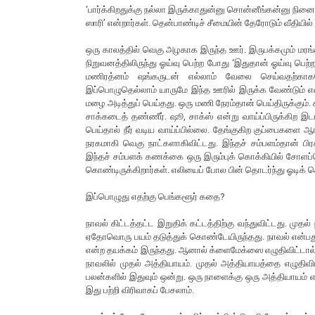
‘பார்க்கிறதுக்கு நல்லா இருக்காதுன்னு சொன்னீங்கன்னு நினைச்
ஸாரி’ என்றார்கள். தென்பாண்டிச் சீமையின் தேரோடும் வீதி
ஒரு காலத்தில் வெகு அழகாக இருந்த ஊர். இருபக்கமும் மரங்
நிறுவனத்திலிருந்து ஓய்வு பெற்ற போது ‘இதுதான் ஓய்வு பெற்
மணிரத்னம் ஷங்கருடன் எல்லாம் வேலை செய்வதற்காக
இப்பொழுதெல்லாம் யாருமே இந்த ஊரில் இருக்க வேண்டும் என்று
மழை அடித்துப் பெய்தது. ஒரு மணி நேரம்தான் பெய்திருக்கும்
சாக்கடைத் தண்ணீர். ஷூ, சாக்ஸ் என்று வாய்ப்பிருக்கிற இ
பெய்தால் நீர் வடிய வாய்ப்பில்லை. தேங்குகிற குப்பைகளை ஆங
நரகமாகி வெகு நாட்களாகிவிட்டது. இந்தச் சம்பளம்தான் பிர
இந்தச் சம்பளக் கணக்கை ஒரு இரும்புக் கொக்கியில் சோளப்
கொண்டிருக்கிறார்கள். எலியைப் போல பின் தொடர்ந்து ஓடிக்
இப்பொழுது எதற்கு பெங்களூர் கதை?
நாவல் கிட்டத்தட்ட இறுதிக் கட்டத்திற்கு வந்துவிட்டது. ம
ஏதோவொரு பயம் தடுத்துக் கொண்டேயிருந்தது. நாவல் என்பது
என்ற தயக்கம் இருந்தது. ஆனால் க்ளைமேக்ஸை எழுதிவிட்டால்
நாவலில் முதல் அத்தியாயம். முதல் அத்தியாயத்தை எழுதிவிட்
பலன்களில் இதுவும் ஒன்று. ஒரு நாளைக்கு ஒரு அத்தியாயம் எ
இது பற்றி விரிவாகப் பேசலாம்.