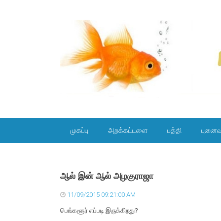
SKIP TO CONTENT
முகப்பு
அறக்கட்டளை
பத்தி
புனைவ
ஆல் இன் ஆல் அழகுராஜா
11/09/2015 09:21:00 AM
பெங்களூர் எப்படி இருக்கிறது?