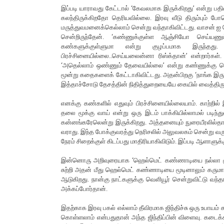
இப்படி யாராவது கேட்டால் ‘கேவலமாக இருக்கிறது’ என்று பதி
கலந்திருக்கிறதோ தெரியவில்லை. இரவு வீடு திரும்பும் ப
மருத்துவமனைக்கெல்லாம் சென்று வந்தாகிவிட்டது. வாசன் ஐ 
சென்றிருந்தேன். ‘கண்ணுக்குள்ள ஆஞ்சியோ செய்யணும
கண்களுக்குள்ளுமா என்று குழப்பமாக இருந்தது. க
பிரச்சினையில்லை..செய்யலைன்னா ரிஸ்க்தான்’ என்றார்கள்
‘அதெல்லாம் ஒண்ணும் தேவையில்லை’ என்று கண்ணுக்கு சொட
மூன்று கதைகளைக் கேட்டாகிவிட்டது. அதன்பிறகு ‘நாங்க இருக்
இத்தாச்சோடு தேசத்தின் நிதித்துறையையே கையில் வைத்திருந்
எனக்கு கண்களில் எதுவும் பிரச்சினையில்லையாம். காற்றில் 
தலை மூக்கு வாய் என்று ஒரு இடம் பாக்கியில்லாமல் படிந்துவ
கன்னங்கரேலென்று இருக்கிறது. அத்தனையும் நுரையீரலில்தான் 
வராது. இந்த போக்குவரத்து நெரிசலில் அலுவலகம் சென்று வரு
நேரம் சிறைக்குள் கிடப்பது மாதிரியாகிவிடும். இப்படி ஆளாளு
இன்னொரு அறிவுரையாக ‘ஹெல்மெட் கண்ணாடியை நல்லா மூடி
சுற்றி அதன் மீது ஹெல்மெட் கண்ணாடியை மூடினாலும் கருமாந்
ஆடுகிறது. நான்கு நாட்களுக்கு வெளியூர் சென்றுவிட்டு வந்
அக்கப்போர்தான்.
இதற்காக இரவு பகல் எல்லாம் தீவிரமாக ஜிந்திச்சு ஒரு உபாயம
கொள்ளலாம் என்பதுதான் அந்த ஜிந்திப்பின் விளைவு. கடைக்