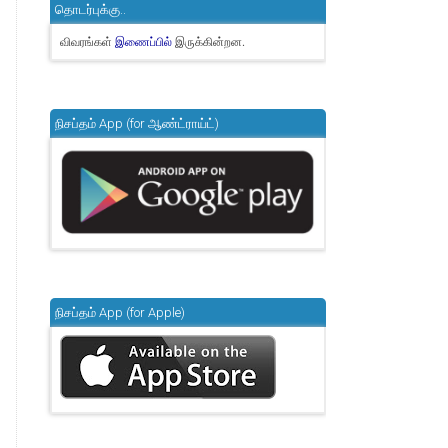
தொடர்புக்கு..
விவரங்கள்
இருக்கின்றன.
இணைப்பில்
நிசப்தம் App (for ஆண்ட்ராய்ட்)
நிசப்தம் App (for Apple)