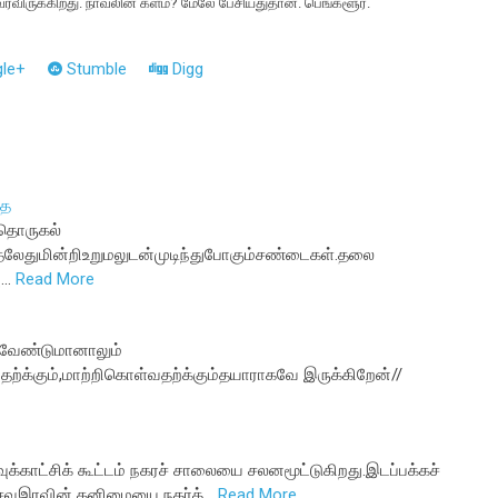
ரவிருக்கிறது. நாவலின் களம்? மேலே பேசியதுதான். பெங்களூர்.
le+
Stumble
Digg
தை
தொருகல்
தலேதுமின்றிஉறுமலுடன்முடிந்துபோகும்சண்டைகள்.தலை
ு…
Read More
 வேண்டுமானாலும்
வதற்க்கும்,மாற்றிகொள்வதற்க்கும்தயாராகவே இருக்கிறேன்//
வுக்காட்சிக் கூட்டம் நகரச் சாலையை சலனமூட்டுகிறது.இடப்பக்கச்
ைவுஇரவின் தனிமையை நகர்த்…
Read More