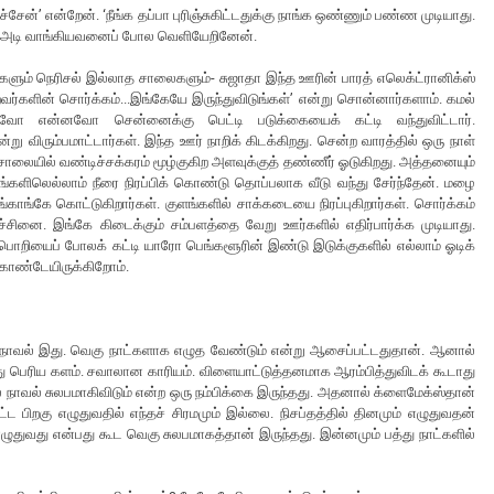
சேன்’ என்றேன். ‘நீங்க தப்பா புரிஞ்சுகிட்டதுக்கு நாங்க ஒண்ணும் பண்ண முடியாது.
யில் அடி வாங்கியவனைப் போல வெளியேறினேன்.
களும் நெரிசல் இல்லாத சாலைகளும்- சுஜாதா இந்த ஊரின் பாரத் எலெக்ட்ரானிக்ஸ்
றவர்களின் சொர்க்கம்...இங்கேயே இருந்துவிடுங்கள்’ என்று சொன்னார்களாம். கமல்
வோ என்னவோ சென்னைக்கு பெட்டி படுக்கையைக் கட்டி வந்துவிட்டார்.
 விரும்பமாட்டார்கள். இந்த ஊர் நாறிக் கிடக்கிறது. சென்ற வாரத்தில் ஒரு நாள்
. சாலையில் வண்டிச்சக்கரம் மூழ்குகிற அளவுக்குத் தண்ணீர் ஓடுகிறது. அத்தனையும்
டங்களிலெல்லாம் நீரை நிரப்பிக் கொண்டு தொப்பலாக வீடு வந்து சேர்ந்தேன். மழை
்காங்கே கொட்டுகிறார்கள். குளங்களில் சாக்கடையை நிரப்புகிறார்கள். சொர்க்கம்
ச்சினை. இங்கே கிடைக்கும் சம்பளத்தை வேறு ஊர்களில் எதிர்பார்க்க முடியாது.
பொறியைப் போலக் கட்டி யாரோ பெங்களூரின் இண்டு இடுக்குகளில் எல்லாம் ஓடிக்
 கொண்டேயிருக்கிறோம்.
ுதல் நாவல் இது. வெகு நாட்களாக எழுத வேண்டும் என்று ஆசைப்பட்டதுதான். ஆனால்
 பெரிய களம். சவாலான காரியம். விளையாட்டுத்தனமாக ஆரம்பித்துவிடக் கூடாது
 நாவல் சுலபமாகிவிடும் என்ற ஒரு நம்பிக்கை இருந்தது. அதனால் க்ளைமேக்ஸ்தான்
ட பிறகு எழுதுவதில் எந்தச் சிரமமும் இல்லை. நிசப்தத்தில் தினமும் எழுதுவதன்
ழுதுவது என்பது கூட வெகு சுலபமாகத்தான் இருந்தது. இன்னமும் பத்து நாட்களில்