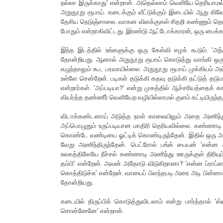
நல்லா இருக்காது’ என்றான். அதெல்லாம் வெளியே தெரியாம
அறுநூறு ரூபாய். கடைக்கும் வீட்டுக்கும் இடையில் ஆறு கிலோ
தேசிய நெடுஞ்சாலை. வாகன விளக்குகள் சிதறி கண்ணும் தெ
போதும் என்றாகிவிட்டது. இரண்டு ஆட்டோக்காரன், ஒரு பைக்காரன
இந்த இடத்தில் உங்களுக்கு ஒரு கேள்வி எழக் கூடும். ‘அந
தோன்றியது. ஆனால் அறுநூறு ரூபாய் கொடுத்து வாங்கி ஒரு
எழுந்தாலும் கூட பரவாயில்லை. அறுநூறு ரூபாய் முக்கியம்
உள்ளே சென்றேன். படிகள் தடுக்கி கதவு தடுக்கி தட்டுத் த
என்றார்கள். ‘அப்படியா?’ என்று முகத்தில் ஆச்சரியத்தைக் கா
வியர்த்த தண்ணீர் வெளியேற வழியில்லாமல் குளம் கட்டியிருந்த
விடாக்கண்டனாய் அடுத்த நாள் காலையிலும் அதை அணிந்து 
அப்பொழுதும் உருப்படியான மாதிரி தெரியவில்லை. கண்ணாடி
கொண்டே வண்டியை ஓட்டிக் கொண்டிருந்தேன். இதில் ஒரு 
வேறு அணிந்திருந்தேன். பெட்ரோல் பங்க் பையன் ‘என்ன ச
உலகத்திலேயே நீச்சல் கண்ணாடி அணிந்து ஊருக்குள் திரிய
தம்பி’ என்றேன். அவன் அதோடு விடுகிறானா? ‘என்ன ப்ராப்ள
கொத்திடுச்சு’ என்றேன். வாயைப் பிளந்தபடி அரை அடி பின்னால்
தோன்றியது.
கடையில் திருப்பிக் கொடுத்துவிடலாம் என்று பார்த்தால் ‘ஸ்
சொன்னேனே’ என்றான்.