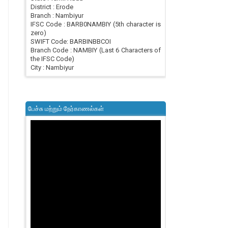
District : Erode
Branch : Nambiyur
IFSC Code : BARB0NAMBIY (5th character is
zero)
SWIFT Code: BARBINBBCOI
Branch Code : NAMBIY (Last 6 Characters of
the IFSC Code)
City : Nambiyur
பேச்சு மற்றும் நேர்காணல்கள்