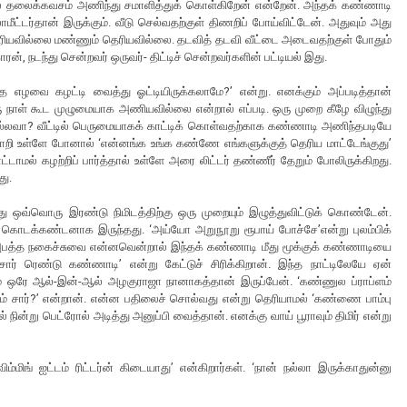
ல் தலைக்கவசம் அணிந்து சமாளித்துக் கொள்கிறேன் என்றேன். அந்தக் கண்ணாடி
மீட்டர்தான் இருக்கும். வீடு செல்வதற்குள் திணறிப் போய்விட்டேன். அதுவும் அது
ரியவில்லை மண்ணும் தெரியவில்லை. தடவித் தடவி வீட்டை அடைவதற்குள் போதும்
், நடந்து சென்றவர் ஒருவர்- திட்டிச் சென்றவர்களின் பட்டியல் இது.
்த எழவை கழட்டி வைத்து ஓட்டியிருக்கலாமே?’ என்று. எனக்கும் அப்படித்தான்
 நாள் கூட முழுமையாக அணியவில்லை என்றால் எப்படி. ஒரு முறை கீழே விழுந்து
 அல்லவா? வீட்டில் பெருமையாகக் காட்டிக் கொள்வதற்காக கண்ணாடி அணிந்தபடியே
டுமாறி உள்ளே போனால் ‘என்னங்க உங்க கண்ணே எங்களுக்குத் தெரிய மாட்டேங்குது’
ட்டாமல் கழற்றிப் பார்த்தால் உள்ளே அரை லிட்டர் தண்ணீர் தேறும் போலிருக்கிறது.
து.
ஒவ்வொரு இரண்டு நிமிடத்திற்கு ஒரு முறையும் இழுத்துவிட்டுக் கொண்டேன்.
 கொடக்கண்டனாக இருந்தது. ‘அய்யோ அறுநூறு ரூபாய் போச்சே’என்று புலம்பிக்
அபத்த நகைச்சுவை என்னவென்றால் இந்தக் கண்ணாடி மீது மூக்குக் கண்ணாடியை
ார் ரெண்டு கண்ணாடி’ என்று கேட்டுச் சிரிக்கிறான். இந்த நாட்டிலேயே ஏன்
ும் ஒரே ஆல்-இன்-ஆல் அழகுராஜா நானாகத்தான் இருப்பேன். ‘கண்ணுல ப்ராப்ளம்
ம் சார்?’ என்றான். என்ன பதிலைச் சொல்வது என்று தெரியாமல் ‘கண்ணை பாம்பு
 நின்று பெட்ரோல் அடித்து அனுப்பி வைத்தான். எனக்கு வாய் பூராவும் திமிர் என்று
விம்மிங் ஐட்டம் ரிட்டர்ன் கிடையாது’ என்கிறார்கள். ‘நான் நல்லா இருக்காதுன்னு