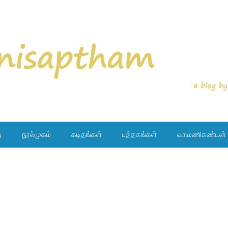
ு
நூல்முகம்
கடிதங்கள்
புத்தகங்கள்
வா.மணிகண்டன்