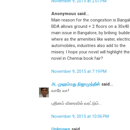
November 9, 2015 at 2:01 PM
Anonymous said...
Main reason for the congestion is Bangalo
BDA allows ground + 2 floors on a 30x40 s
main issue in Bangalore, by bribing. build
where as the amenities like water, electrici
automobiles, industries also add to the
misery. I hope your novel will highlight th
novel in Chennai book fair?
November 9, 2015 at 7:19 PM
அ. முஹம்மது நிஜாமுத்தீன்
said...
வாரே வா!
புதினம் விரைவில் வரட்டும்...
November 9, 2015 at 10:06 PM
Unknown
said...