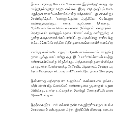
இப்படி யாராவது கேட்டால் ‘கேவலமாக இருக்கிறது’ என்று பதி
கலந்திருக்கிறதோ தெரியவில்லை. இரவு வீடு திரும்பும் ப
மருத்துவமனைக்கெல்லாம் சென்று வந்தாகிவிட்டது. வாசன் ஐ 
சென்றிருந்தேன். ‘கண்ணுக்குள்ள ஆஞ்சியோ செய்யணும
கண்களுக்குள்ளுமா என்று குழப்பமாக இருந்தது. க
பிரச்சினையில்லை..செய்யலைன்னா ரிஸ்க்தான்’ என்றார்கள்
‘அதெல்லாம் ஒண்ணும் தேவையில்லை’ என்று கண்ணுக்கு சொட
மூன்று கதைகளைக் கேட்டாகிவிட்டது. அதன்பிறகு ‘நாங்க இருக்
இத்தாச்சோடு தேசத்தின் நிதித்துறையையே கையில் வைத்திருந்
எனக்கு கண்களில் எதுவும் பிரச்சினையில்லையாம். காற்றில் 
தலை மூக்கு வாய் என்று ஒரு இடம் பாக்கியில்லாமல் படிந்துவ
கன்னங்கரேலென்று இருக்கிறது. அத்தனையும் நுரையீரலில்தான் 
வராது. இந்த போக்குவரத்து நெரிசலில் அலுவலகம் சென்று வரு
நேரம் சிறைக்குள் கிடப்பது மாதிரியாகிவிடும். இப்படி ஆளாளு
இன்னொரு அறிவுரையாக ‘ஹெல்மெட் கண்ணாடியை நல்லா மூடி
சுற்றி அதன் மீது ஹெல்மெட் கண்ணாடியை மூடினாலும் கருமாந்
ஆடுகிறது. நான்கு நாட்களுக்கு வெளியூர் சென்றுவிட்டு வந்
அக்கப்போர்தான்.
இதற்காக இரவு பகல் எல்லாம் தீவிரமாக ஜிந்திச்சு ஒரு உபாயம
கொள்ளலாம் என்பதுதான் அந்த ஜிந்திப்பின் விளைவு. கடைக்