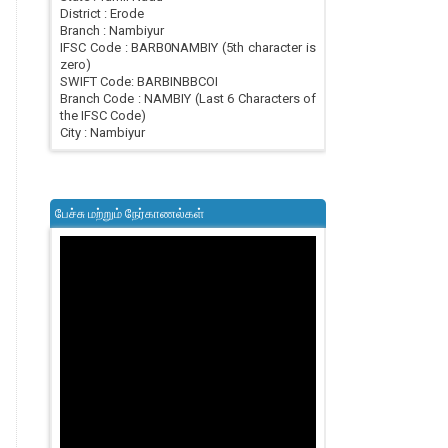
District : Erode
Branch : Nambiyur
IFSC Code : BARB0NAMBIY (5th character is
zero)
SWIFT Code: BARBINBBCOI
Branch Code : NAMBIY (Last 6 Characters of
the IFSC Code)
City : Nambiyur
பேச்சு மற்றும் நேர்காணல்கள்