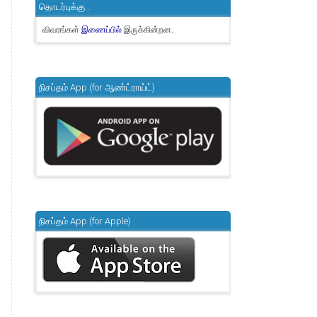
தொடர்புக்கு..
விவரங்கள்
இருக்கின்றன.
இணைப்பில்
நிசப்தம் App (for ஆண்ட்ராய்ட்)
நிசப்தம் App (for Apple)