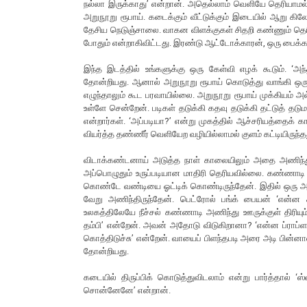
நல்லா இருக்காது’ என்றான். அதெல்லாம் வெளியே தெரியாம
அறுநூறு ரூபாய். கடைக்கும் வீட்டுக்கும் இடையில் ஆறு கிலோ
தேசிய நெடுஞ்சாலை. வாகன விளக்குகள் சிதறி கண்ணும் தெ
போதும் என்றாகிவிட்டது. இரண்டு ஆட்டோக்காரன், ஒரு பைக்காரன
இந்த இடத்தில் உங்களுக்கு ஒரு கேள்வி எழக் கூடும். ‘அந
தோன்றியது. ஆனால் அறுநூறு ரூபாய் கொடுத்து வாங்கி ஒரு
எழுந்தாலும் கூட பரவாயில்லை. அறுநூறு ரூபாய் முக்கியம்
உள்ளே சென்றேன். படிகள் தடுக்கி கதவு தடுக்கி தட்டுத் த
என்றார்கள். ‘அப்படியா?’ என்று முகத்தில் ஆச்சரியத்தைக் கா
வியர்த்த தண்ணீர் வெளியேற வழியில்லாமல் குளம் கட்டியிருந்த
விடாக்கண்டனாய் அடுத்த நாள் காலையிலும் அதை அணிந்து 
அப்பொழுதும் உருப்படியான மாதிரி தெரியவில்லை. கண்ணாடி
கொண்டே வண்டியை ஓட்டிக் கொண்டிருந்தேன். இதில் ஒரு 
வேறு அணிந்திருந்தேன். பெட்ரோல் பங்க் பையன் ‘என்ன ச
உலகத்திலேயே நீச்சல் கண்ணாடி அணிந்து ஊருக்குள் திரிய
தம்பி’ என்றேன். அவன் அதோடு விடுகிறானா? ‘என்ன ப்ராப்ள
கொத்திடுச்சு’ என்றேன். வாயைப் பிளந்தபடி அரை அடி பின்னால்
தோன்றியது.
கடையில் திருப்பிக் கொடுத்துவிடலாம் என்று பார்த்தால் ‘ஸ்
சொன்னேனே’ என்றான்.