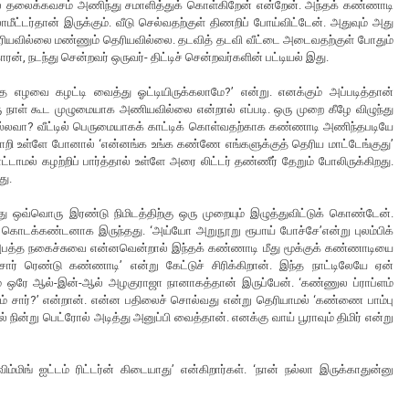
ல் தலைக்கவசம் அணிந்து சமாளித்துக் கொள்கிறேன் என்றேன். அந்தக் கண்ணாடி
மீட்டர்தான் இருக்கும். வீடு செல்வதற்குள் திணறிப் போய்விட்டேன். அதுவும் அது
ரியவில்லை மண்ணும் தெரியவில்லை. தடவித் தடவி வீட்டை அடைவதற்குள் போதும்
், நடந்து சென்றவர் ஒருவர்- திட்டிச் சென்றவர்களின் பட்டியல் இது.
்த எழவை கழட்டி வைத்து ஓட்டியிருக்கலாமே?’ என்று. எனக்கும் அப்படித்தான்
 நாள் கூட முழுமையாக அணியவில்லை என்றால் எப்படி. ஒரு முறை கீழே விழுந்து
 அல்லவா? வீட்டில் பெருமையாகக் காட்டிக் கொள்வதற்காக கண்ணாடி அணிந்தபடியே
டுமாறி உள்ளே போனால் ‘என்னங்க உங்க கண்ணே எங்களுக்குத் தெரிய மாட்டேங்குது’
ட்டாமல் கழற்றிப் பார்த்தால் உள்ளே அரை லிட்டர் தண்ணீர் தேறும் போலிருக்கிறது.
து.
ஒவ்வொரு இரண்டு நிமிடத்திற்கு ஒரு முறையும் இழுத்துவிட்டுக் கொண்டேன்.
 கொடக்கண்டனாக இருந்தது. ‘அய்யோ அறுநூறு ரூபாய் போச்சே’என்று புலம்பிக்
அபத்த நகைச்சுவை என்னவென்றால் இந்தக் கண்ணாடி மீது மூக்குக் கண்ணாடியை
ார் ரெண்டு கண்ணாடி’ என்று கேட்டுச் சிரிக்கிறான். இந்த நாட்டிலேயே ஏன்
ும் ஒரே ஆல்-இன்-ஆல் அழகுராஜா நானாகத்தான் இருப்பேன். ‘கண்ணுல ப்ராப்ளம்
ம் சார்?’ என்றான். என்ன பதிலைச் சொல்வது என்று தெரியாமல் ‘கண்ணை பாம்பு
 நின்று பெட்ரோல் அடித்து அனுப்பி வைத்தான். எனக்கு வாய் பூராவும் திமிர் என்று
விம்மிங் ஐட்டம் ரிட்டர்ன் கிடையாது’ என்கிறார்கள். ‘நான் நல்லா இருக்காதுன்னு