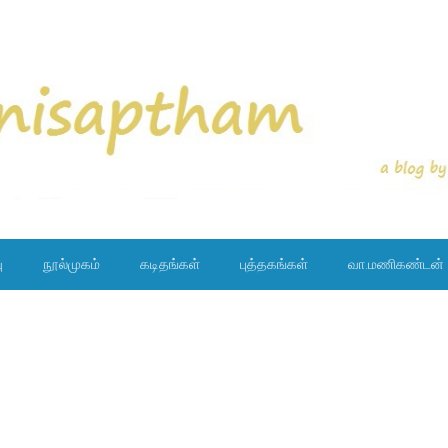
ு
நூல்முகம்
கடிதங்கள்
புத்தகங்கள்
வா.மணிகண்டன்