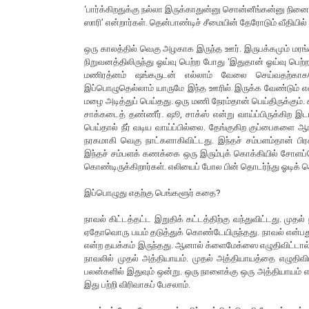
‘பார்க்கிறதுக்கு நல்லா இருக்காதுன்னு சொன்னீங்கன்னு நினைச்
ஸாரி’ என்றார்கள். தென்பாண்டிச் சீமையின் தேரோடும் வீதி
ஒரு காலத்தில் வெகு அழகாக இருந்த ஊர். இருபக்கமும் மரங்
நிறுவனத்திலிருந்து ஓய்வு பெற்ற போது ‘இதுதான் ஓய்வு பெற்
மணிரத்னம் ஷங்கருடன் எல்லாம் வேலை செய்வதற்காக
இப்பொழுதெல்லாம் யாருமே இந்த ஊரில் இருக்க வேண்டும் என்று
மழை அடித்துப் பெய்தது. ஒரு மணி நேரம்தான் பெய்திருக்கும்
சாக்கடைத் தண்ணீர். ஷூ, சாக்ஸ் என்று வாய்ப்பிருக்கிற இ
பெய்தால் நீர் வடிய வாய்ப்பில்லை. தேங்குகிற குப்பைகளை ஆங
நரகமாகி வெகு நாட்களாகிவிட்டது. இந்தச் சம்பளம்தான் பிர
இந்தச் சம்பளக் கணக்கை ஒரு இரும்புக் கொக்கியில் சோளப்
கொண்டிருக்கிறார்கள். எலியைப் போல பின் தொடர்ந்து ஓடிக்
இப்பொழுது எதற்கு பெங்களூர் கதை?
நாவல் கிட்டத்தட்ட இறுதிக் கட்டத்திற்கு வந்துவிட்டது. ம
ஏதோவொரு பயம் தடுத்துக் கொண்டேயிருந்தது. நாவல் என்பது
என்ற தயக்கம் இருந்தது. ஆனால் க்ளைமேக்ஸை எழுதிவிட்டால்
நாவலில் முதல் அத்தியாயம். முதல் அத்தியாயத்தை எழுதிவிட்
பலன்களில் இதுவும் ஒன்று. ஒரு நாளைக்கு ஒரு அத்தியாயம் எ
இது பற்றி விரிவாகப் பேசலாம்.