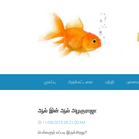
SKIP TO CONTENT
முகப்பு
அறக்கட்டளை
பத்தி
புனைவ
ஆல் இன் ஆல் அழகுராஜா
11/09/2015 09:21:00 AM
பெங்களூர் எப்படி இருக்கிறது?