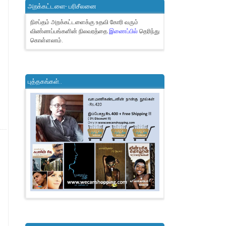
அறக்கட்டளை- பரிசீலனை
நிசப்தம் அறக்கட்டளைக்கு உதவி கோரி வரும்
விண்ணப்பங்களின் நிலவரத்தை
இணைப்பில்
தெரிந்து
கொள்ளலாம்.
புத்தகங்கள்..