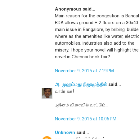
Anonymous said...
Main reason for the congestion is Bangalo
BDA allows ground + 2 floors on a 30x40 s
main issue in Bangalore, by bribing. build
where as the amenities like water, electrici
automobiles, industries also add to the
misery. I hope your novel will highlight th
novel in Chennai book fair?
November 9, 2015 at 7:19 PM
அ. முஹம்மது நிஜாமுத்தீன்
said...
வாரே வா!
புதினம் விரைவில் வரட்டும்...
November 9, 2015 at 10:06 PM
Unknown
said...