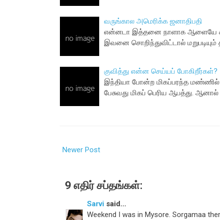
வருங்கால அமெரிக்க ஜனாதிபதி
என்னடா இத்தனை நாளாக ஆளையே காணோ
இவனை சொறிந்துவிட்டால் மறுபடியும் 
குவித்து என்ன செய்யப் போகிறீர்கள்?
இந்தியா போன்ற மிகப்பரந்த மண்ணில்
பேசுவது மிகப் பெரிய ஆபத்து. ஆனால
Newer Post
9 எதிர் சப்தங்கள்:
Sarvi
said...
Weekend I was in Mysore. Sorgamaa theri