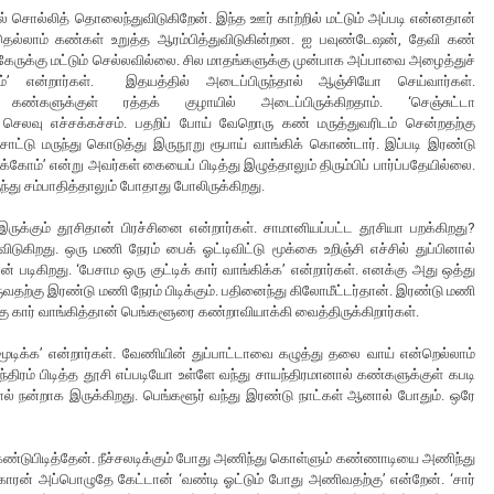
ல் சொல்லித் தொலைந்துவிடுகிறேன். இந்த ஊர் காற்றில் மட்டும் அப்படி என்னதான்
ோதெல்லாம் கண்கள் உறுத்த ஆரம்பித்துவிடுகின்றன. ஐ பவுண்டேஷன், தேவி கண்
கேருக்கு மட்டும் செல்லவில்லை. சில மாதங்களுக்கு முன்பாக அப்பாவை அழைத்துச்
்’ என்றார்கள். இதயத்தில் அடைப்பிருந்தால் ஆஞ்சியோ செய்வார்கள்.
ண்களுக்குள் ரத்தக் குழாயில் அடைப்பிருக்கிறதாம். ‘செஞ்சுட்டா
. செலவு எச்சக்கச்சம். பதறிப் போய் வேறொரு கண் மருத்துவரிடம் சென்றதற்கு
்டு மருந்து கொடுத்து இருநூறு ரூபாய் வாங்கிக் கொண்டார். இப்படி இரண்டு
கோம்’ என்று அவர்கள் கையைப் பிடித்து இழுத்தாலும் திரும்பிப் பார்ப்பதேயில்லை.
து சம்பாதித்தாலும் போதாது போலிருக்கிறது.
இருக்கும் தூசிதான் பிரச்சினை என்றார்கள். சாமானியப்பட்ட தூசியா பறக்கிறது?
ிடுகிறது. ஒரு மணி நேரம் பைக் ஓட்டிவிட்டு மூக்கை உறிஞ்சி எச்சில் துப்பினால்
படிகிறது. ‘பேசாம ஒரு குட்டிக் கார் வாங்கிக்க’ என்றார்கள். எனக்கு அது ஒத்து
வதற்கு இரண்டு மணி நேரம் பிடிக்கும். பதினைந்து கிலோமீட்டர்தான். இரண்டு மணி
க்கு கார் வாங்கித்தான் பெங்களூரை கண்றாவியாக்கி வைத்திருக்கிறார்கள்.
க்க’ என்றார்கள். வேணியின் துப்பாட்டாவை கழுத்து தலை வாய் என்றெல்லாம்
திரம் பிடித்த தூசி எப்படியோ உள்ளே வந்து சாயந்திரமானால் கண்களுக்குள் கபடி
தால் நன்றாக இருக்கிறது. பெங்களூர் வந்து இரண்டு நாட்கள் ஆனால் போதும். ஒரே
் கண்டுபிடித்தேன். நீச்சலடிக்கும் போது அணிந்து கொள்ளும் கண்ணாடியை அணிந்து
காரன் அப்பொழுதே கேட்டான் ‘வண்டி ஓட்டும் போது அணிவதற்கு’ என்றேன். ‘சார்