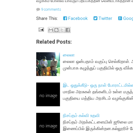
வழக்கம் போலவே யாவரும் பதிப்பகத்தின் வெளியீடாகத்தான் வ
9 comments
Share This:
Facebook
Twitter
Goog
Related Posts:
லைலா
லைலா ஒன்பதாம் வகுப்பு செல்கிறாள். 
முன்பாக கழுத்துப் பகுதியில் ஒரு வீக்க
இட ஒதுக்கீடு- ஒரு நாள் போராட்டமில்
மாநில அரசுகள் தங்களிடம் உள்ள மருத்
பகுதியை மத்திய அரசிடம் வழங்குகின
நிசப்தம் கல்வி உதவி
நிசப்தம் அறக்கட்டளையின் ஜூலை மா
இணைப்பில் இருக்கின்றன.கல்லூரிச்