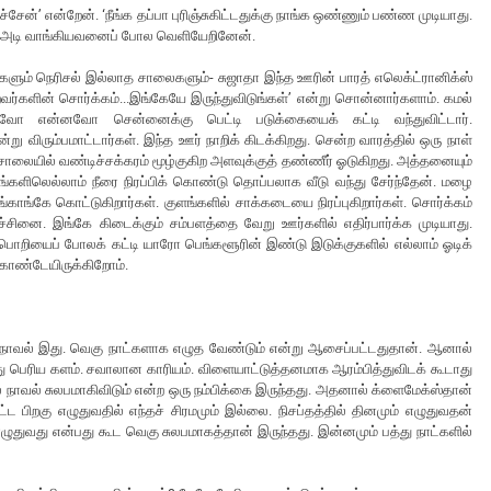
சேன்’ என்றேன். ‘நீங்க தப்பா புரிஞ்சுகிட்டதுக்கு நாங்க ஒண்ணும் பண்ண முடியாது.
யில் அடி வாங்கியவனைப் போல வெளியேறினேன்.
களும் நெரிசல் இல்லாத சாலைகளும்- சுஜாதா இந்த ஊரின் பாரத் எலெக்ட்ரானிக்ஸ்
றவர்களின் சொர்க்கம்...இங்கேயே இருந்துவிடுங்கள்’ என்று சொன்னார்களாம். கமல்
வோ என்னவோ சென்னைக்கு பெட்டி படுக்கையைக் கட்டி வந்துவிட்டார்.
 விரும்பமாட்டார்கள். இந்த ஊர் நாறிக் கிடக்கிறது. சென்ற வாரத்தில் ஒரு நாள்
. சாலையில் வண்டிச்சக்கரம் மூழ்குகிற அளவுக்குத் தண்ணீர் ஓடுகிறது. அத்தனையும்
டங்களிலெல்லாம் நீரை நிரப்பிக் கொண்டு தொப்பலாக வீடு வந்து சேர்ந்தேன். மழை
்காங்கே கொட்டுகிறார்கள். குளங்களில் சாக்கடையை நிரப்புகிறார்கள். சொர்க்கம்
ச்சினை. இங்கே கிடைக்கும் சம்பளத்தை வேறு ஊர்களில் எதிர்பார்க்க முடியாது.
பொறியைப் போலக் கட்டி யாரோ பெங்களூரின் இண்டு இடுக்குகளில் எல்லாம் ஓடிக்
 கொண்டேயிருக்கிறோம்.
ுதல் நாவல் இது. வெகு நாட்களாக எழுத வேண்டும் என்று ஆசைப்பட்டதுதான். ஆனால்
 பெரிய களம். சவாலான காரியம். விளையாட்டுத்தனமாக ஆரம்பித்துவிடக் கூடாது
 நாவல் சுலபமாகிவிடும் என்ற ஒரு நம்பிக்கை இருந்தது. அதனால் க்ளைமேக்ஸ்தான்
ட பிறகு எழுதுவதில் எந்தச் சிரமமும் இல்லை. நிசப்தத்தில் தினமும் எழுதுவதன்
ழுதுவது என்பது கூட வெகு சுலபமாகத்தான் இருந்தது. இன்னமும் பத்து நாட்களில்