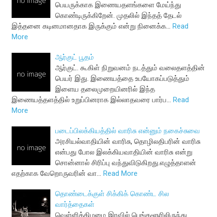
பெயருக்காக இணையதளங்களை மேய்ந்து
கொண்டிருக்கிறேன். முதலில் இந்தத் தேடல்
இத்தனை கடினமானதாக இருக்கும் என்று நினைக்க…
Read
More
ஆர்குட் பூதம்
ஆர்குட். கூகிள் நிறுவனம் நடத்தும் வலைதளத்தின்
பெயர் இது. இணையத்தை உபயோகப்படுத்தும்
இளைய தலைமுறையினரில் இந்த
இணையத்தளத்தில் உறுப்பினராக இல்லாதவரை பார்ப…
Read
More
படைப்பிலக்கியத்தில் வாரிசு என்னும் நகைச்சுவை
அரசியல்வாதியின் வாரிசு, தொழிலதிபரின் வாரிசு
என்பது போல இலக்கியவாதியின் வாரிசு என்று
சொன்னால் சிரிப்பு வந்துவிடுகிறது.எழுத்தாளன்
எதற்காக வேறொருவரின் வா…
Read More
தொண்டைக்குள் சிக்கிக் கொண்ட சில
வார்த்தைகள்
வெள்ளிக்கிழமை இரவில் பெங்களூரிலிருந்து