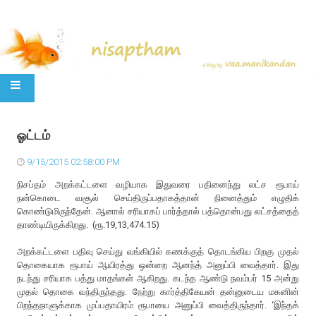
SKIP TO CONTENT
ஓட்டம்
9/15/2015 02:58:00 PM
நிசப்தம் அறக்கட்டளை வழியாக இதுவரை பதினைந்து லட்ச ரூபாய்
நன்கொடை வசூல் செய்திருப்பதாகத்தான் நினைத்தும் எழுதிக்
கொண்டுமிருந்தேன். ஆனால் சரியாகப் பார்த்தால் பத்தொன்பது லட்சத்தைத்
தாண்டியிருக்கிறது. (ரூ.19,13,474.15)
அறக்கட்டளை பதிவு செய்து வங்கியில் கணக்குத் தொடங்கிய பிறகு முதல்
தொகையாக ரூபாய் ஆயிரத்து ஒன்றை ஆனந்த் அனுப்பி வைத்தார். இது
நடந்து சரியாக பத்து மாதங்கள் ஆகிறது. கடந்த ஆண்டு நவம்பர் 15 அன்று
முதல் தொகை வந்திருந்தது. நேற்று கார்த்திகேயன் தன்னுடைய மகனின்
பிறந்தநாளுக்காக முப்பதாயிரம் ரூபாயை அனுப்பி வைத்திருந்தார். ‘இந்தக்