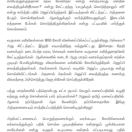
காரியத்துக்குத்தான் உதவ வேண்டும் என்று எதையாவது மனதில்
வைத்திருக்கிறீர்களா?’ என்று கேட்டதற்கு ‘யாருக்குக் கொடுத்தாலும் சரி’
என்று கார்த்தி பதில் அனுப்பியிருந்தார். இப்படித்தான் கிட்டத்தட்ட அத்தனை
பேரும் சொல்கிறார்கள். ஆனந்துக்கும் கார்த்திகேயனுக்கும் இடையில்
எத்தனை பேர்கள் கொடுத்திருக்கிறார்கள் என்று பட்டியலில் பார்த்துக்
கொள்ளலாம்.
வருமான வரிவிலக்கான 80G கோரி விண்ணப்பிக்கப்பட்டிருக்கிறது அல்லவா?
அது கிட்டத்தட்ட இறுதி வடிவத்திற்கு வந்துவிட்டது. இன்றைய தேதி
வரைக்கும் நடைபெற்ற வரவு செலவுக் கணக்கை வருமான வரித்துறையினர்
கேட்டிருந்தார்கள். ஆன்லைனில் கடைசி ஆறு மாதம் வரைக்கும்தான் எடுக்க
முடியும் போலிருக்கிறது. விவரங்களை வங்கியில் கோரியிருந்தேன். அனுப்பி
வைத்திருந்தார்கள். அவர்களால் பிடிஎஃப் வடிவில் அனுப்ப முடியாது என்று
சொல்லிவிட்டார்கள். அதனால் அவர்கள் அனுப்பி வைத்திருந்த கணக்கு
விவரத்தை அச்செடுத்து பிறகு ஸ்கேன் செய்திருக்கிறேன்.
பத்து மாதங்களில் பத்தொன்பது லட்ச ரூபாய் வெறும் வலைப்பதிவில் எழுதி
வந்தது என்று சொன்னால் யார் நம்புவார்கள்? அதுவும் தமிழ் வலைப்பதிவில்.
ஆனால் நம்பித்தான் ஆக வேண்டும். நம்பிக்கைதானே இங்கு
அத்தனையையும் சாத்தியப்படுத்திக் கொண்டிருக்கிறது!
அறக்கட்டளையைப் பொறுத்தவரைக்கும் வரக்கூடிய கோரிக்கைகள்
எல்லாவற்றுக்கும் பதில் சொல்ல முடிவதில்லை என்றாலும் முக்கியமான
காரியங்கள் என்று கருதக் கூடியவை என்றால் எப்படியாவது பதில்