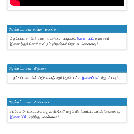
அறக்கட்டளை- தன்னார்வலர்கள்
அறக்கட்டளையின் தன்னார்வலர்கள் பட்டியலை
இணைப்பில்
காணலாம்.
இணைத்துக் கொள்ள விரும்புகிறவர்கள் தொடர்பு கொள்ளவும்.
அறக்கட்டளை - விதிகள்
அறக்கட்டளையின் விதிகளைத் தெரிந்து கொள்ள
இணைப்பின்
மீது சுட்டவும்.
அறக்கட்டளை- பரிசீலனை
நிசப்தம் அறக்கட்டளைக்கு உதவி கோரி வரும் விண்ணப்பங்களின் நிலவரத்தை
இணைப்பில்
தெரிந்து கொள்ளலாம்.