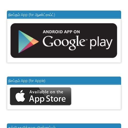
நிசப்தம் App (for ஆண்ட்ராய்ட்)
நிசப்தம் App (for Apple)
கல்வி உதவிக்கான விண்ணப்பம்