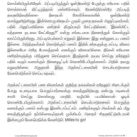
சொல்லியிருக்கிறேன். அப்படியிருந்தும் ஒன்றிரண்டு பேருக்கு சரியாக பதில்
சொல்லாமல் விட்டிருந்தால் மன்னிக்கவும். வேண்டுமென்றே அப்படித்
தவறவிடுவதில்லை- நிறையக் கோரிக்கைகளில் ஒன்றிரண்டு
ஏமாந்துவிடுகிறது. இன்னொரு விஷயம்- முதல் முறை தகவல் அனுப்புவார்கள்.
பதில் அனுப்பவில்லை என்றால் திரும்பவும் கேட்பதில்லை. ‘இவன்கிட்ட
எத்தனை தடவை கேட்கிறது?’ என்று சங்கடமாக நினைத்துக் கொள்ளும்
வாய்ப்பிருக்கிறது. அப்படியெல்லாம் எதுவும் இல்லை- இது என்னுடைய பணம்
இல்லை. அடுத்தவர்கள் கொடுக்கும் பணம். இதில் உங்களுக்கு எப்படி உரிமை
இல்லையோ அதே போலத்தான் எனக்கும் உரிமையில்லை. நீங்கள் சரியான
மனிதர்களுக்கு பரிந்துரை செய்வதாக இருந்தால் தயவு செய்து ஏதேனும்
பதில் வரும் வரைக்கும் நினைவூட்டிக் கொண்டேயிருக்கலாம். அதில் தவறு
எதுவுமில்லை. அதுதான் இந்த அறக்கட்டளையின் செயல்பாடுகளை
வேகமெடுக்கச் செய்ய உதவும்.
அறக்கட்டளையின் பண விவரங்கள் குறித்த தகவல்கள் ஏதேனும் கிடைக்கும்
போது உடனடியாக பொதுப்பார்வைக்கு வைத்துவிடுவது என்பது மடியைக்
காலி செய்து கொள்வது மாதிரி. வழியில் பயமில்லாமல் ஓடிக்
கொண்டேயிருக்கலாம். அறக்கட்டளையின் செயல்பாடுகளைப் பொறுத்த
வரைக்கும் பணம் என்பது இரண்டாம்பட்சம். மனிதர்களும் அவர்கள் நம் மீது
வைத்திருக்கும் நம்பிக்கையும்தான் முக்கியம். அதைச் சிதறவிட்டுவிடாமல்
இன்னமும் வேகமெடுக்க வேண்டும். Miles to go!