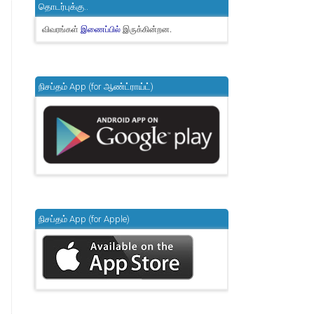
தொடர்புக்கு..
விவரங்கள்
இருக்கின்றன.
இணைப்பில்
நிசப்தம் App (for ஆண்ட்ராய்ட்)
நிசப்தம் App (for Apple)