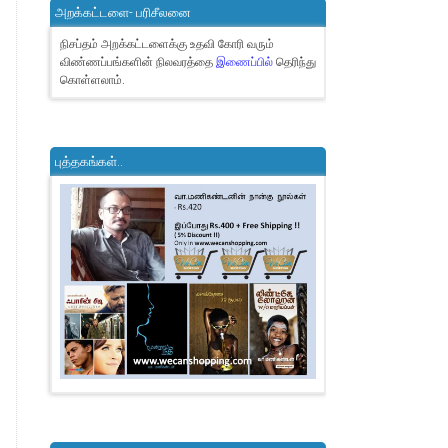
அறக்கட்டளை- பரிசீலனை
நிசப்தம் அறக்கட்டளைக்கு உதவி கோரி வரும்
விண்ணப்பங்களின் நிலவரத்தை
இணைப்பில்
தெரிந்து
கொள்ளலாம்.
புத்தகங்கள்..