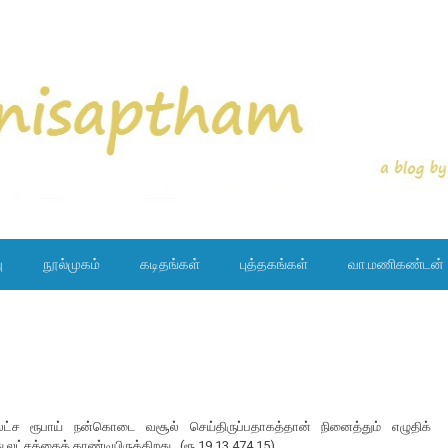
ு
நூல்முகம்
கடிதங்கள்
புத்தகங்கள்
வா.மணிகண்டன்
்ச ரூபாய் நன்கொடை வசூல் செய்திருப்பதாகத்தான் நினைத்தும் எழுதிக்
லட்சத்தைத் தாண்டியிருக்கிறது. (ரூ.19,13,474.15)