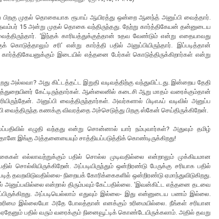
ய பிறகு முதல் தொகையாக ரூபாய் ஆயிரத்து ஒன்றை ஆனந்த் அனுப்பி வைத்தார்.
நவம்பர் 15 அன்று முதல் தொகை வந்திருந்தது. நேற்று கார்த்திகேயன் தன்னுடைய
ைத்திருந்தார். ‘இந்தக் காரியத்துக்குத்தான் உதவ வேண்டும் என்று எதையாவது
க் கொடுத்தாலும் சரி’ என்று கார்த்தி பதில் அனுப்பியிருந்தார். இப்படித்தான்
 கார்த்திகேயனுக்கும் இடையில் எத்தனை பேர்கள் கொடுத்திருக்கிறார்கள் என்று
றது அல்லவா? அது கிட்டத்தட்ட இறுதி வடிவத்திற்கு வந்துவிட்டது. இன்றைய தேதி
துறையினர் கேட்டிருந்தார்கள். ஆன்லைனில் கடைசி ஆறு மாதம் வரைக்கும்தான்
ியிருந்தேன். அனுப்பி வைத்திருந்தார்கள். அவர்களால் பிடிஎஃப் வடிவில் அனுப்ப
ி வைத்திருந்த கணக்கு விவரத்தை அச்செடுத்து பிறகு ஸ்கேன் செய்திருக்கிறேன்.
்பதிவில் எழுதி வந்தது என்று சொன்னால் யார் நம்புவார்கள்? அதுவும் தமிழ்
ைதானே இங்கு அத்தனையையும் சாத்தியப்படுத்திக் கொண்டிருக்கிறது!
ைகள் எல்லாவற்றுக்கும் பதில் சொல்ல முடிவதில்லை என்றாலும் முக்கியமான
ில் சொல்லியிருக்கிறேன். அப்படியிருந்தும் ஒன்றிரண்டு பேருக்கு சரியாக பதில்
்படித் தவறவிடுவதில்லை- நிறையக் கோரிக்கைகளில் ஒன்றிரண்டு ஏமாந்துவிடுகிறது.
ல் அனுப்பவில்லை என்றால் திரும்பவும் கேட்பதில்லை. ‘இவன்கிட்ட எத்தனை தடவை
ப்பிருக்கிறது. அப்படியெல்லாம் எதுவும் இல்லை- இது என்னுடைய பணம் இல்லை.
படி உரிமை இல்லையோ அதே போலத்தான் எனக்கும் உரிமையில்லை. நீங்கள் சரியான
 ஏதேனும் பதில் வரும் வரைக்கும் நினைவூட்டிக் கொண்டேயிருக்கலாம். அதில் தவறு