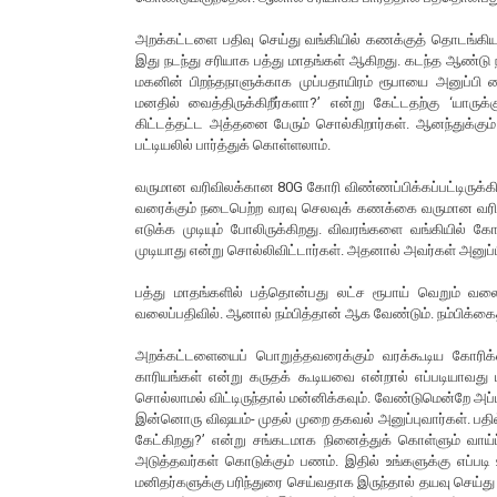
அறக்கட்டளை பதிவு செய்து வங்கியில் கணக்குத் தொடங்கி
இது நடந்து சரியாக பத்து மாதங்கள் ஆகிறது. கடந்த ஆண்டு 
மகனின் பிறந்தநாளுக்காக முப்பதாயிரம் ரூபாயை அனுப்பி வ
மனதில் வைத்திருக்கிறீர்களா?’ என்று கேட்டதற்கு ‘யாருக்கு
கிட்டத்தட்ட அத்தனை பேரும் சொல்கிறார்கள். ஆனந்துக்கும்
பட்டியலில் பார்த்துக் கொள்ளலாம்.
வருமான வரிவிலக்கான 80G கோரி விண்ணப்பிக்கப்பட்டிருக்கி
வரைக்கும் நடைபெற்ற வரவு செலவுக் கணக்கை வருமான வரித்
எடுக்க முடியும் போலிருக்கிறது. விவரங்களை வங்கியில் கோர
முடியாது என்று சொல்லிவிட்டார்கள். அதனால் அவர்கள் அனுப்ப
பத்து மாதங்களில் பத்தொன்பது லட்ச ரூபாய் வெறும் வலைப
வலைப்பதிவில். ஆனால் நம்பித்தான் ஆக வேண்டும். நம்பிக்க
அறக்கட்டளையைப் பொறுத்தவரைக்கும் வரக்கூடிய கோரிக்க
காரியங்கள் என்று கருதக் கூடியவை என்றால் எப்படியாவது பத
சொல்லாமல் விட்டிருந்தால் மன்னிக்கவும். வேண்டுமென்றே அப
இன்னொரு விஷயம்- முதல் முறை தகவல் அனுப்புவார்கள். பதி
கேட்கிறது?’ என்று சங்கடமாக நினைத்துக் கொள்ளும் வாய்
அடுத்தவர்கள் கொடுக்கும் பணம். இதில் உங்களுக்கு எப்
மனிதர்களுக்கு பரிந்துரை செய்வதாக இருந்தால் தயவு செய்து