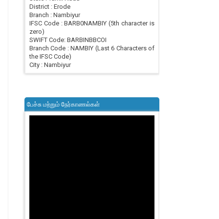
District : Erode
Branch : Nambiyur
IFSC Code : BARB0NAMBIY (5th character is
zero)
SWIFT Code: BARBINBBCOI
Branch Code : NAMBIY (Last 6 Characters of
the IFSC Code)
City : Nambiyur
பேச்சு மற்றும் நேர்காணல்கள்