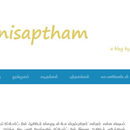
ு
நூல்முகம்
கடிதங்கள்
புத்தகங்கள்
வா.மணிகண்டன்
் ரிப்போர்ட்டரின் ஆசிரியர் உங்களுடன் பேச விரும்புகிறார்’ என்றார். என்ன விஷயம்
 அடுத்த சில மணி நேரங்களில் ரிப்போர்ட்டரின் இணை ஆசிரியர் குபேந்திரன்