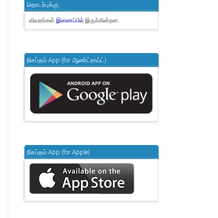
தொடர்புக்கு..
விவரங்கள்
இருக்கின்றன.
இணைப்பில்
நிசப்தம் App (for ஆண்ட்ராய்ட்)
நிசப்தம் App (for Apple)