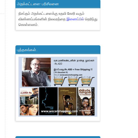
அறக்கட்டளை- பரிசீலனை
நிசப்தம் அறக்கட்டளைக்கு உதவி கோரி வரும்
விண்ணப்பங்களின் நிலவரத்தை
இணைப்பில்
தெரிந்து
கொள்ளலாம்.
புத்தகங்கள்..