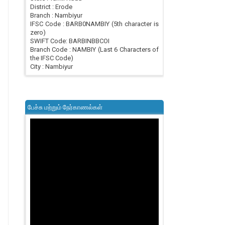
District : Erode
Branch : Nambiyur
IFSC Code : BARB0NAMBIY (5th character is
zero)
SWIFT Code: BARBINBBCOI
Branch Code : NAMBIY (Last 6 Characters of
the IFSC Code)
City : Nambiyur
பேச்சு மற்றும் நேர்காணல்கள்