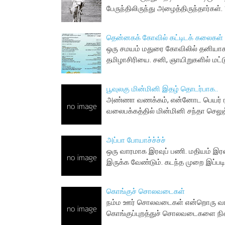
பேருந்திலிருந்து அழைத்திருந்தார்க
தென்னகக் கோவில் கட்டிடக் கலைகள்
ஒரு சமயம் மதுரை கோவிலில் தனியாகச
தமிழாசிரியை. சனி, ஞாயிறுகளில் மட்
பூவுலகு மின்மினி இதழ் தொடர்பாக..
அண்ணா வணக்கம், என்னோட பெயர் ராஜ
வலைபக்கத்தில் மின்மினி சந்தா செலு
அப்பா போயாச்ச்ச்ச்
ஒரு வாரமாக இரவுப் பணி. மதியம் இர
இருக்க வேண்டும். கடந்த முறை இப்பட
கொங்குச் சொலவடைகள்
நம்ம ஊர் சொலவடைகள் என்றொரு வாட்ஸப
கொங்குப்புறத்துச் சொலவடைகளை நின