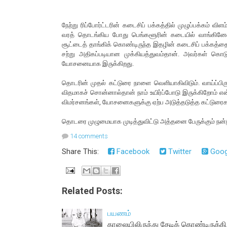
நேற்று ரிப்போர்ட்டரின் கடைசிப் பக்கத்தில் முழுப்பக்கம் வ
வரத் தொடங்கிய போது பெங்களூரின் கடையில் வாங்கினேன்.
சூட்டைத் தாங்கிக் கொண்டிருந்த இதழின் கடைசிப் பக்கத்த
சற்று அதிகப்படியான முக்கியத்துவம்தான். அவர்கள் கொடுத
யோசனையாக இருக்கிறது.
தொடரின் முதல் கட்டுரை நாளை வெளியாகிவிடும். வாய்ப்பிரு
விதமாகச் சொன்னால்தான் நாம் உயிர்ப்போடு இருக்கிறோம் என்ற
விமர்சனங்கள், யோசனைகளுக்கு ஏற்ப அடுத்தடுத்த கட்டுரைக
தொடரை முழுமையாக முடித்துவிட்டு அத்தனை பேருக்கும் நன்ற
14 comments
Share This:
Facebook
Twitter
Goog
Related Posts:
பயணம்
காலையிலிருந்து தேடிக் கொண்டிருக்க