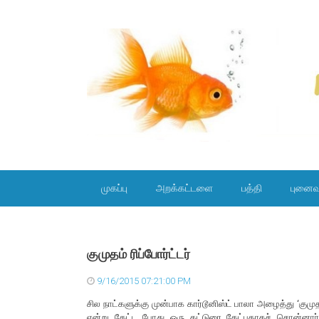
SKIP TO CONTENT
முகப்பு
அறக்கட்டளை
பத்தி
புனைவ
குமுதம் ரிப்போர்ட்டர்
9/16/2015 07:21:00 PM
சில நாட்களுக்கு முன்பாக கார்டூனிஸ்ட் பாலா அழைத்து ‘குமுதம
என்று கேட்ட போது ஒரு கட்டுரை கேட்பதாகச் சொன்னார்.