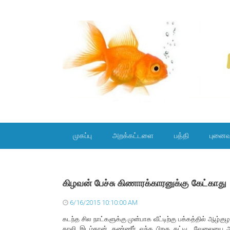
SKIP TO CONTENT
முகப்பு
அறக்கட்டளை
பத்தி
புனைவ
கிழவன் பேச்சு கிணாரக்காரனுக்கு கேட்காது
6/16/2015 10:10:00 AM
கடந்த சில நாட்களுக்கு முன்பாக வீட்டிற்கு பக்கத்தில் ஆழ்
காலி இடம்தான். தண்ணீர் வந்த பிறகு கட்டிட வேலையை ஆரம