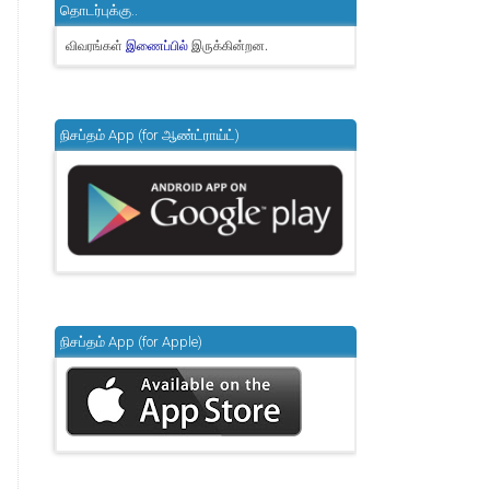
தொடர்புக்கு..
விவரங்கள்
இருக்கின்றன.
இணைப்பில்
நிசப்தம் App (for ஆண்ட்ராய்ட்)
நிசப்தம் App (for Apple)