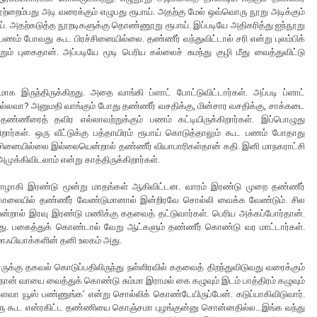
ற்றைம்பது அடி வரைக்கும் எழுபது ரூபாய். அதற்கு மேல் ஒவ்வொரு நூறு அடிக்கும்
பாய். அதற்கடுத்த நூறடிகளுக்கு தொண்ணூறு ரூபாய். இப்படியே அதிகரித்து ஐந்நூறு
ணம் போவது கூட பிரச்சினையில்லை. தண்ணீர் வந்துவிட்டால் சரி என்று புலம்பிக்
றும் புகைதான். அப்படியே மூடி பெரிய கல்லைச் சுமந்து குழி மீது வைத்துவிட்டு
ாக இருந்திருக்கிறது. அதை வாங்கி ப்ளாட் போட்டுவிட்டார்கள். அப்படி ப்ளாட்
அல்லவா? அனுமதி வாங்கும் போது தண்ணீர் வசதிக்கு, மின்சார வசதிக்கு, சாக்கடை
்ணீரைத் தவிர எல்லாவற்றுக்கும் பணம் கட்டியிருக்கிறார்கள். இப்பொழுது
ார்கள். ஒரு வீட்டுக்கு பத்தாயிரம் ரூபாய் கொடுத்தாலும் கூட பணம் போதாது
ரச்சினையில்லை இல்லையென்றால் தண்ணீர் வியாபாரிகள்தான் கதி. இனி மாநகராட்சி
முக்கிவிடலாம் என்று காத்திருக்கிறார்கள்.
ு பாழாகி இரண்டு மூன்று மாதங்கள் ஆகிவிட்டன. வாரம் இரண்டு முறை தண்ணீர்
ை காலையில் தண்ணீர் வேண்டுமானால் இன்றிரவே சொல்லி வைக்க வேண்டும். சில
ென்றால் இரவு இரண்டு மணிக்கு கதவைத் தட்டுவார்கள். பெரிய அக்கப்போர்தான்.
ாது. பகைத்துக் கொண்டால் வேறு ஆட்களும் தண்ணீர் கொண்டு வர மாட்டார்கள்.
மாஃபியாக்களின் தனி உலகம் அது.
ுக்கு தகவல் கொடுப்பதிலிருந்து நள்ளிரவில் கதவைத் திறந்துவிடுவது வரைக்கும்
் வாயை வைத்துக் கொண்டு சும்மா இராமல் கை கழுவும் இடம் பாத்திரம் கழுவும்
வா யூஸ் பண்ணுங்க’ என்று சொல்லிக் கொண்டேயிருப்பேன். கடுப்பாகிவிடுவார்.
ரு கூட என்ரகிட்ட தண்ணியை கொஞ்சமா புழங்குன்னு சொன்னதில்ல...இங்க வந்து