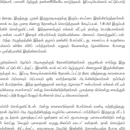
ுவார். பவானி ஆற்றுத் தண்ணீரிலேயே வாழ்ந்தவர். இப்படியெல்லாம் கட்டுப்பாடு
் நிறைய இருந்தது. முதல் இருநூறடிகளுக்கு இரும்பு பைப்பை இறக்கியிருந்தார்கள்.
ல் கடந்த முறை கிணறு தோண்டிக் கொடுத்தவன் கேடிப்பயல். 1.8 மிமீ இரும்புக்
ங்கிச் சென்றுவிட்டான். இத்தனைக்கும் எங்கள் வீட்டில் நான்கு பொறியாளர்கள்.
என்ன பயன்? இதைச் சரிபார்க்கத் தெரியவில்லை. மிளகாய் அரைத்துவிட்டான்.
. அந்த அழுத்தத்தில் இந்தக் குழாய் நசுங்கிப் போய்விட்டது. சலனப்படக் கருவியை
லாம் உள்ளே வீசிப் பார்த்தார்கள். எதுவும் வேலைக்கு ஆகவில்லை. போனது
ுஸ்தீபுகளில் இறங்கினார்கள்.
ுதெல்லாம் ஆயிரம் அடிகளுக்குத் தோண்டுகிறார்கள். சூழலியல் சார்ந்து இது
ூரில் மட்டும் கிட்டத்தட்ட இரண்டேகால் லட்சம் ஆழ்குழாய் கிணறுகள் இருக்கின்றன.
களுக்குக் கூட இப்படி கோடிக்கணக்கில் தோண்டப்பட்டு நீரை உறிஞ்சுவது காரணமாக
் அம்மாவும் அப்பாவும் ஒரே வார்த்தையில் அடக்கிவிடுவார்கள். தம்பியும்
் போடுறாங்க...இந்த ஒண்ணுதான் உனக்கு ஆகாதா?’ என்பார்கள். எங்கள் வீட்டில்
தமில்லாத சமாச்சாரம்’ என்று சொல்லிவிடுகிறார்கள். முகத்தை உர்ரென்று வைத்துக்
ப் பற்றி மேலும் மேலும் பேசினால் வெட்டி விவகாரம்தான்.
பிச் சென்றுவிட்டேன். அன்று காலையில்தான் போர்வெல் வண்டி வந்திருந்தது.
ன் ஆயிரம் அடி ஆழத்திலிருந்து எழும்பிய புகையைப் பார்த்தோம். இருநூறு மீட்டர்
வது நடந்தால் குறைந்தபட்சம் ஒன்றரை லட்சம் ரூபாயாவது புகையாகிவிடும் என்று
் செய்து ‘வெறும் புகைதான் வருது..கிளம்பி வாடா’ என்றான். நான் கொஞ்சம்
க்கிறான். கிட்டத்தட்ட ஐநூறாவது அடியில் இறங்கிக் கொண்டிருந்த போது வீடு