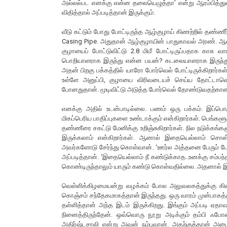
அல்லல்பட எனக்கு என்ன தலையெழுத்தா’ என்று ஆரம்பித்துவிட
விதித்தால் அப்படித்தான் இருக்கும்.
வீடு கட்டும் போது போட்டிருந்த ஆழ்குழாய் கிணற்றில் தண்ணீர
Casing Pipe. அதுதான் ஆழ்குழாயின் பாதுகாவல் அரண். ஆனா
குழாயைப் போட்டுவிட்டு 2.8 மிமீ போட்டிருப்பதாக காசு வா
பொறியாளராக இருந்து என்ன பயன்? கடலையாளராக இருந்து 
அதன் பிறகு பக்கத்தில் யாரோ போர்வெல் போட்டிருக்கிறார்கள்
உள்ளே அனுப்பி, குழாயை விரிவடையச் செய்ய தோட்டாவெல்
போனதுதான். மூடிவிட்டு அடுத்த போர்வெல் தோண்டுவதற்கான ம
எனக்கு அதில் உடன்பாடில்லை. பணம் ஒரு பக்கம். இப்பொழ
மிகப்பெரிய பாதிப்புகளை உண்டாக்கும் என்கிறார்கள். பெங்கள
தண்ணீரை சகட்டு மேனிக்கு உறிஞ்சுகிறார்கள். நில நடுக்கங்
இருக்கலாம் என்கிறார்கள். ஆனால் இதையெல்லாம் சொன்னால
அவர்களோடு சேர்ந்து கொள்வான். ‘ஊர்ல அத்தனை பேரும் போர
அப்படித்தான். ‘இதையெல்லாம் நீ கண்டுக்காத..உனக்கு சம்பந்
கொண்டிருந்தாலும் யாரும் கண்டு கொள்வதில்லை. அதனால் இதை
வெள்ளிக்கிழமையன்று வழக்கம் போல அலுவலகத்துக்கு கிளம்
கொஞ்சம் சந்தேகமாகத்தான் இருந்தது. ஒரு வாரம் முன்பாகத்தா
தள்ளித்தான் அந்த இடம் இருக்கிறது. இங்கும் அப்படி ஏதா
நினைத்திருந்தேன். ஒவ்வொரு நூறு அடிக்கும் தம்பி ஃபோன
அதிர்ஷ்டசாலி என்று அவன் நம்புவான். அதற்குத்தான் அழை