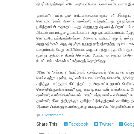
திரும்பியிருந்தேன். வீடே தெரியவில்லை. புகை மண்டலமாக இரு
‘தண்ணீர் வந்தாலும் சரி...வரலைன்னாலும் சரி...இன்னும் 
கொண்டார்கள். ஆனால் தண்ணீர் வந்துவிட்டது. ஐந்நூற்றைம
பூமித்தாயின் கதகதப்பு அது. அறுநூறு அடியைத் தொட்ட போத
அடிகள் வரைக்கும் ஓட்டிவிடலாம் என்று ஓட்டிவிட்டார்கள். ஆழ
கொண்டே வந்திருக்கின்றன. அதனால் ஃபில்டர் குழாய் என்று இ
அனுமதிக்கும். அது அடிக்கு நூற்று நாற்பத்தைந்து ரூபாய். 
என்றார்கள். வேறு வழியில்லை. ஒரு லட்சத்து பத்தாயிரம் ரூ
மூன்று குதிரைத் திறன் கொண்ட மோட்டாரைத்தான் உள்ளே இற
போட்டால் முக்கால் லட்சத்தைத் தொடுகிறது.
அதோடு நின்றதா? போர்வெல் வண்டியைக் கொண்டு வந்து நிற
செய்வதற்கு மூன்று ஆட்கள் வேலை செய்து கொண்டிருக்கிறார்கள
கழித்துப் பார்த்தால் கிட்டத்தட்ட நான்கு லட்ச ரூபாய். பெ
சொல்லியிருக்கிறார்கள்? ஒரு வண்டி தண்ணீர் வாங்கினால் அற
தண்ணீர் வாங்கியிருக்கலாம். மாதம் பத்து வண்டி என்றாலும் கூட
தண்ணீர் கிடைத்திருக்கும். தமிழ்நாட்டுக்குத்தான் காவிரித
ஆனால் பெங்களூர்வாசிகளுக்கு எப்படியும் கொடுத்துவிடுவார்
10 comments
Share This:
Facebook
Twitter
Goog