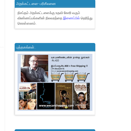
அறக்கட்டளை- பரிசீலனை
நிசப்தம் அறக்கட்டளைக்கு உதவி கோரி வரும்
விண்ணப்பங்களின் நிலவரத்தை
இணைப்பில்
தெரிந்து
கொள்ளலாம்.
புத்தகங்கள்..