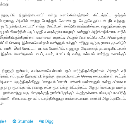
ந்தது.
நூறடியில் நிறுத்திவிடலாம்’ என்று சொல்லியிருந்தேன். கிட்டத்தட்ட ஒத்துக்
்பதாவது அடியில் ஊற்று பொத்துக் கொண்டது. வெதுவெதுப்புடன் நீர் வந்தது.
ு ‘நிறுத்திவிடலாமா?’ என்று கேட்டேன். கண்டுகொள்ளவில்லை. எழுநூற்றைம்பது
்குழாய் கிணற்றின் அடிப்பகுதி வரைக்கும் பாறையும் மண்ணும் அடுக்கடுக்காக மாறிக்
றக்கியிருக்கிறார்கள். மண்ணை வடிகட்டி வெறும் நீரை மட்டும் ஃபோர்வெல்லுக்கு
காஸ்ட்லி செலவு. இல்லையென்றால் மண்ணும் கல்லும் சரிந்து ஆழ்குழாயை மூடிவிடும்
பாய் காலி. இனி மோட்டார் வாங்க வேண்டும். எழுநூறு அடிகளைத் தாண்டிவிட்டதால்
க்க வேண்டுமாம். பைப், வயர், மோட்டார் என்று எல்லாம் சேர்த்து கணக்குப்
ுத்தி ஜன்னல், சுவர்களையெல்லாம் பதம் பார்த்திருக்கிறார்கள். அதைச் சரி
். எப்படியும் இருபதாயிரத்துக்கு குறைவில்லாமல் செலவு வைப்பார்கள். கூட்டிக்
ரிய அடியாக அடித்திருக்கிறது. ‘எதையும் ப்ளான் பண்ணி பண்ணனும்’ என்று சும்மாவா
ுநூறு ரூபாய்தான். நான்கு லட்ச ரூபாய்க்கு கிட்டத்தட்ட அறுநூற்றைம்பது வண்டி
 நான்கைந்து வருடங்களுக்குத் தாங்கியிருக்கும். அதற்குள்ளாக எப்படியும் காவிரித்
் தண்ணீர் கிடைக்காது- கர்நாடகத்திலிருந்து சாக்கடையைக் கலக்கி அனுப்புகிறோம்.
கள்.
le+
Stumble
Digg