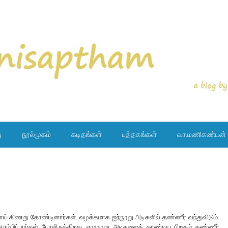
ு
நூல்முகம்
கடிதங்கள்
புத்தகங்கள்
வா.மணிகண்டன்
குழாய் கிணறு தோண்டினார்கள். வழக்கமாக ஐந்நூறு அடிகளில் தண்ணீர் வந்துவிடும்.
்பிப்பார்கள் போலிருக்கிறது. எழுநூறு அடிகளைத் தாண்டிய பிறகும் தண்ணீர்