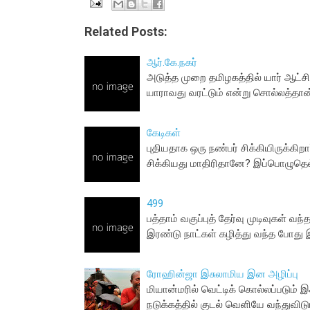
Related Posts:
ஆர்.கே.நகர்
அடுத்த முறை தமிழகத்தில் யார் ஆட்
யாராவது வரட்டும் என்று சொல்லத்த
கேடிகள்
புதியதாக ஒரு நண்பர் சிக்கியிருக்கி
சிக்கியது மாதிரிதானே? இப்பொழுதெல
499
பத்தாம் வகுப்புத் தேர்வு முடிவுகள்
இரண்டு நாட்கள் கழித்து வந்த போது 
ரோஹின்ஜா இசுலாமிய இன அழிப்பு
மியான்மரில் வெட்டிக் கொல்லப்படும் 
நடுக்கத்தில் குடல் வெளியே வந்துவிடு