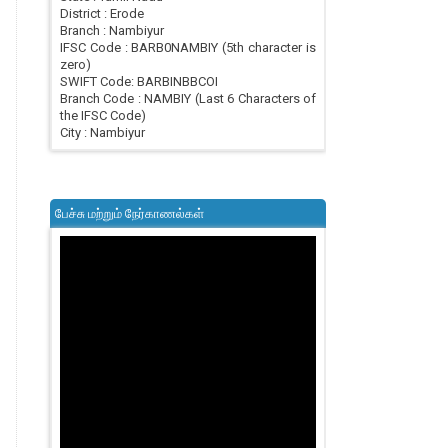
District : Erode
Branch : Nambiyur
IFSC Code : BARB0NAMBIY (5th character is
zero)
SWIFT Code: BARBINBBCOI
Branch Code : NAMBIY (Last 6 Characters of
the IFSC Code)
City : Nambiyur
பேச்சு மற்றும் நேர்காணல்கள்