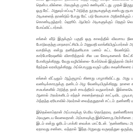
தென்படவில்லை. அவருக்கு முகம் சுண்டிவிட்டது. முதல் இருநூ
ஒரு ரேட். அதுவும் எப்படி? அடுத்த நூறடிகளுக்கு எண்பது ரூ
அடிகளைத் தாண்டும் போது ரேட் படு வேகமாக அதிகரிக்கும். ப
கொண்டிருந்தார். ம்ஹூம். ஆயிரம் அடிகளுக்குப் பிறகும் வெ
போய்விட்டார்கள்.
எங்கள் வீடு இருக்கும் பகுதி ஒரு காலத்தில் விவசாய நிலம
போடுவதற்கு மாநகராட்சியிடம் அனுமதி வாங்கியிருப்பார்கள் 
வசதிக்கு என்று தனித்தனியாக பணம் கட்ட வேண்டும். தண
கார்போரேஷனில் விசாரித்தால் சில பல கோடிகளைக் கேட்கிற
போலிருக்கிறது. வேறு வழியில்லை- போர்வெல் இருந்தால் பி
தேர்தல் வரவிருக்கிறது. அப்பொழுது வரும் புதிய கவுன்சிலரை அ
எங்கள் வீட்டிலும் ஆழ்குழாய் கிணறு பாழாகிவிட்டது. அத
வண்டிக்காரருக்கு தண்டம் அழ வேண்டியிருக்கிறது. நாள
சமயங்களில் அடுத்த நாள் சாயந்திரம் வருவார்கள். இல்லைய
ஆனால் அவர்களிடம் எந்தச் சலனத்தையும் காட்டிவிட முடிய
அந்தந்த ஏரியாவில் அவர்கள் வைத்ததுதான் சட்டம். தண்ணீர் 
இதெல்லாம்தான் அப்பாவுக்கு பெரிய தொந்தரவு. தண்ணீர்காரர
அவருடைய வேலைதான். அம்மாவுக்கு இன்னொரு பிரச்சினை. நான
இடம் என்று ஓரிடம் பாக்கி வைக்க மாட்டேன். ‘தண்ணியை அள
ஏதாவது சண்டை வந்தால் ‘இந்த அறுவது வருஷத்துல ஒருத்த