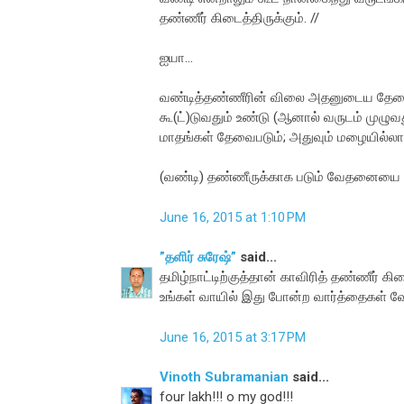
தண்ணீர் கிடைத்திருக்கும். //
ஐயா...
வண்டித்தண்ணீரின் விலை அதனுடைய தேவையை
கூ(ட்)டுவதும் உண்டு (ஆனால் வருடம் முழு
மாதங்கள் தேவைபடும்; அதுவும் மழையில்லா 
(வண்டி) தண்ணீருக்காக படும் வேதனையை த
June 16, 2015 at 1:10 PM
”தளிர் சுரேஷ்”
said...
தமிழ்நாட்டிற்குத்தான் காவிரித் தண்ணீர் க
உங்கள் வாயில் இது போன்ற வார்த்தைகள் வ
June 16, 2015 at 3:17 PM
Vinoth Subramanian
said...
four lakh!!! o my god!!!