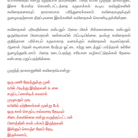
போக்கிவிடும் என்று உறுதியாக நம்புகிறேன். அதே போல முகுந்த் நாகராஜன்,
இசை போன்ற கொண்டாட்டத்தை உருவாக்கக் கூடிய கவிஞர்களின்
கவிதைகளையும் தாராளமாக பரிந்துரைக்கலாம். கவிதைகளுக்குள்
நுழைவதற்கான திறப்புகளை இவர்களின் கவிதைகள் கொண்டிருக்கின்றன.
கவிதைகள் புரிவதில்லை என்பதும் அவை மிகச் சிக்கலானவை என்பதும்
ஒருவிதமான பிரமைதான். உண்மையில் அப்படியில்லை. நமக்கு கவிதைகள்
குறித்தான பரிச்சயம் உருவாகாத வரைக்கும் கவிதைகள் கடினம்தான்.
ஆனால் அதன் கடினமான மேற்புற ஓட்டை சற்று உடைத்துப் பார்த்தால் உள்ளே
நுழைந்துவிடலாம். அதை உடைப்பதற்கு சரியான வழிகாட்டுதல்கள் தேவை
என்பதை மறுப்பதற்கில்லை.
முகுந்த் நாகராஜனின் கவிதையொன்று-
ஒரு மணி நேரத்துக்கு முன்
ரயில் அடித்து இறந்தவன் உடலை
கருப்பு ப்ளாஸ்டிக் கவரால்
முழுவதும் மூடி
ரயிலில் ஏற்றினார்கள் மூன்று பேர்.
ஒரு கால் செருப்பு எவ்வளவு தேடியும்
கிடைக்கவில்லை என்று வருத்தப்பட்டான்
பிணத்தின் கால் பக்கம் இருந்தவன்.
இன்னும் கொஞ்ச நேரம் தேடி
இருக்கலாம்,