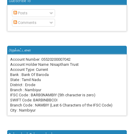
Subscribe To
Posts
Comments
அறக்கட்டளை
Account Number: 05520200007042
Account Holder Name: Nisaptham Trust
Account Type: Current
Bank : Bank Of Baroda
State : Tamil Nadu
District : Erode
Branch : Nambiyur
IFSC Code : BARB0NAMBIY (5th character is zero)
SWIFT Code: BARBINBBCOI
Branch Code : NAMBIY (Last 6 Characters of the IFSC Code)
City : Nambiyur