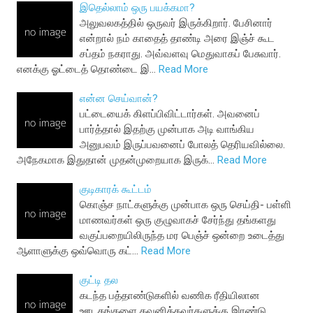
இதெல்லாம் ஒரு பயக்கமா?
அலுவலகத்தில் ஒருவர் இருக்கிறார். பேசினார்
என்றால் நம் காதைத் தாண்டி அரை இஞ்ச் கூட
சப்தம் நகராது. அவ்வளவு மெதுவாகப் பேசுவார்.
எனக்கு ஓட்டைத் தொண்டை இ…
Read More
என்ன செய்வான்?
பட்டையைக் கிளப்பிவிட்டார்கள். அவனைப்
பார்த்தால் இதற்கு முன்பாக அடி வாங்கிய
அனுபவம் இருப்பவனைப் போலத் தெரியவில்லை.
அநேகமாக இதுதான் முதன்முறையாக இருக்…
Read More
குடிகாரக் கூட்டம்
கொஞ்ச நாட்களுக்கு முன்பாக ஒரு செய்தி- பள்ளி
மாணவர்கள் ஒரு குழுவாகச் சேர்ந்து தங்களது
வகுப்பறையிலிருந்த மர பெஞ்ச் ஒன்றை உடைத்து
ஆளாளுக்கு ஒவ்வொரு கட்…
Read More
குட்டி தல
கடந்த பத்தாண்டுகளில் வணிக ரீதியிலான
ஊடகங்களை கவனித்தவர்களுக்கு இரண்டு