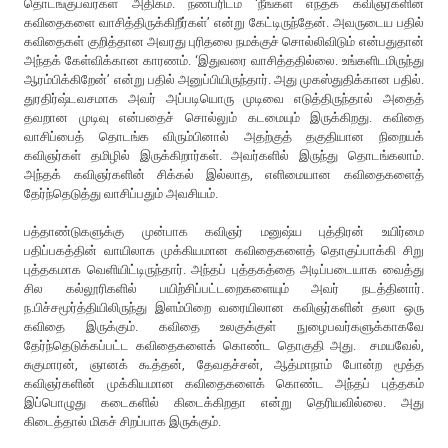
தொடங்குபவர்கள் அதிகம். நண்பரிடம் ‘நீங்கள் எந்தக் கவிஞர்களின்
கவிதைகளை வாசித்திருக்கிறீர்கள்’ என்று கேட்டிருந்தேன். அவருடைய பதில்
கவிதைகள் குறித்தான அவரது புரிதலை நமக்குச் சொல்லிவிடும் என்பதுதான்
அந்தக் கேள்விக்கான காரணம். ‘இதுவரை வாசித்ததில்லை. உங்களிடமிருந்து
ஆரம்பிக்கிறேன்’ என்று பதில் அனுப்பியிருந்தார். அது முகஸ்துதிக்கான பதில்.
துரதிர்ஷ்டவசமாக அவர் அப்படியொரு முடிவை எடுத்திருந்தால் அதைத்
தவறான முடிவு என்பதைச் சொல்லும் கடமையும் இருக்கிறது. கவிதை
வாசிப்பைத் தொடங்க விரும்பினால் அதற்குத் தகுதியான நிறையக்
கவிஞர்கள் தமிழில் இருக்கிறார்கள். அவர்களில் இருந்து தொடங்கலாம்.
அந்தக் கவிஞர்களின் சிக்கல் இல்லாத, எளிமையான கவிதைகளைத்
தேர்ந்தெடுத்து வாசிப்பதும் அவசியம்.
பத்தாண்டுகளுக்கு முன்பாக கவிஞர் மனுஷ்ய புத்திரன் உயிர்மை
பதிப்பகத்தின் வாயிலாக முக்கியமான கவிதைகளைத் தொகுப்பாக்கி சிறு
புத்தகமாக வெளியிட்டிருந்தார். அந்தப் புத்தகத்தை அடிப்படையாக வைத்து
சில கல்லூரிகளில் பயிற்சிப்பட்டறைகளையும் அவர் நடத்தினார்.
ந.பிச்சமூர்த்தியிலிருந்து இளம்பிறை வரையிலான கவிஞர்களின் தலா ஒரு
கவிதை இருக்கும். கவிதை உலகுக்குள் நுழைபவர்களுக்காகவே
தேர்ந்தெடுக்கப்பட்ட கவிதைகளைக் கொண்ட தொகுதி அது. சமயவேல்,
சுகுமாரன், ஞானக் கூத்தன், தேவதச்சன், ஆத்மாநாம் போன்ற மூத்த
கவிஞர்களின் முக்கியமான கவிதைகளைக் கொண்ட அந்தப் புத்தகம்
இப்பொழுது கடைகளில் கிடைக்கிறதா என்று தெரியவில்லை. அது
கிடைத்தால் மிகச் சிறப்பாக இருக்கும்.