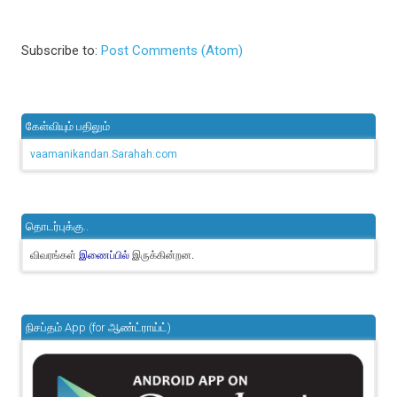
Subscribe to:
Post Comments (Atom)
கேள்வியும் பதிலும்
vaamanikandan.Sarahah.com
தொடர்புக்கு..
விவரங்கள்
இருக்கின்றன.
இணைப்பில்
நிசப்தம் App (for ஆண்ட்ராய்ட்)