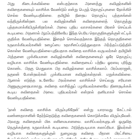
அது கிடைக்கவில்லை என்பதற்காக அனைத்து கவிஞர்களின்
கவிதைகளையும் வாசிக்க வேண்டும் என்று பெருந் தொகுப்புகளை நோக்கிச்
செல்ல வேண்டியதில்லை. தமிழில் நிறைய தொகுப்பு புத்தகங்கள்
வந்திருக்கின்றன. பல கவிஞர்களின் கவிதைகளைத் தொகுத்து
புத்தகமாக்கியிருக்கிறார்கள். அவை புதிய வாசகர்களை மிரளச் செய்யக்
கூடியவை. அதனால் ஆரம்பத்திலேயே இந்த பெரிய தொகுதிகளுக்குள் எட்டிக்
குதிக்க வேண்டியதில்லை. இதைச் சொல்வதற்காக இந்தத் தொகுதிகளை
உருவாக்கியவர்களின் உழைப்பை உதாசீனப்படுத்துவதாக அர்த்தப்படுத்திக்
கொள்ள வேண்டியதில்லை-புதியதாக கவிதை வாசிக்க வருபவர்கள் தமிழின்
அத்தனை முக்கியமான கவிஞர்களின் கவிதைகளையும் ஒரே தொகுப்பு
வழியாக வாசிக்க வேண்டியதில்லை. கவிதையைப் பற்றிய ஓரளவு புரிந்து
கொண்ட பிறகு மெதுவாக பிற கவிஞர்களை வாசிக்கலாம். பிரம்மராஜன்,
நகுலன் போன்றவர்கள் முக்கியமான கவிஞர்கள்தான். மறுக்கவில்லை.
ஆனால் எடுத்த உடனேயே அவர்களை வாசிக்கச் செய்வது சரியான
அணுகுமுறையாகாது. கவிதை வாசித்துப் பழகியவர்களையே திணறடிக்கக்
கூடிய கவிதைகள் அவை. புதியவர்கள் என்றால் தனியாகச் சொல்ல
வேண்டியதில்லை.
‘நான் கவிதை வாசிக்க விரும்புகிறேன்’ என்று யாராவது கேட்டால்
வண்ணதாசனின் தேர்ந்தெடுத்த கவிதைகளைக் கொடுக்கவே விரும்புவேன்.
அவரது கவிதைகள் மிக எளிமையானவை. வாசிப்பவர்களுடன் ஒருவித
நெருக்கத்தை உருவாக்கக் கூடியவை. அடுத்தபடியாக கலாப்ரியா. இவர்கள்
வழியாக கவிதைகளுக்குள் நுழைவது கவிதை மீதான மிரட்சியை