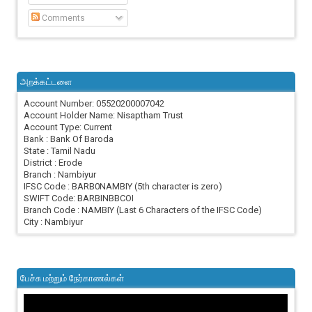
Comments
அறக்கட்டளை
Account Number: 05520200007042
Account Holder Name: Nisaptham Trust
Account Type: Current
Bank : Bank Of Baroda
State : Tamil Nadu
District : Erode
Branch : Nambiyur
IFSC Code : BARB0NAMBIY (5th character is zero)
SWIFT Code: BARBINBBCOI
Branch Code : NAMBIY (Last 6 Characters of the IFSC Code)
City : Nambiyur
பேச்சு மற்றும் நேர்காணல்கள்