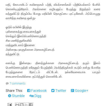
மதி, கோபாலிடம் கவிதைகள் பற்றி, விமர்சனங்கள் பற்றியெல்லாம் பேசிக்
கொண்டிருந்தோம். அவர்களை வழியனுப்ப பேருந்து நிறுத்தம் வரை
வந்துவிட்டு திரும்பிய போது மதியின் தொகுப்பை புரட்டினேன். அப்பொழுது
வாசித்த கவிதை ஒன்று-
ஓடும் ரயிலில் இருந்து
புன்னகைத்து கையசைத்துச்
செல்லும் இளம்பெண்ணொருத்தி
சில மணித்துளிகளில்
மறந்துவிடலாம் இவனை
அன்றைய நாளுக்கான அலைகழிப்பைத்
தந்துவிட்டு.
எனக்கு இன்றைய தினத்துக்கான அலைகழிப்பைத் தரும் இளம்
பெண்ணொருத்தி ஏதேனும் பேருந்தில் அமர்ந்திருக்கக் கூடும் என்று போகிற
பேருந்துகளை நோட்டம் விட்டேன். நல்லவேளையாக யாரும்
கையசைக்கவில்லை. தப்பித்துக் கொண்டேன்.
7 comments
Share This:
Facebook
Twitter
Google+
Stumble
Digg