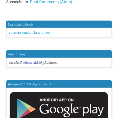
Subscribe to:
Post Comments (Atom)
கேள்வியும் பதிலும்
vaamanikandan.Sarahah.com
தொடர்புக்கு..
விவரங்கள்
இருக்கின்றன.
இணைப்பில்
நிசப்தம் App (for ஆண்ட்ராய்ட்)