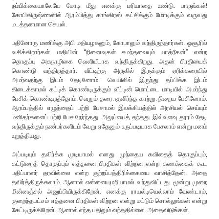
நம்பிக்கையாலேயே மோடி மீது எனக்கு மரியாதை உண்டு. பாருங்கள்!
கோபிகிருஷ்ணனில் ஆரம்பித்து காங்கிரஸ் கட்சிக்கும் மோடிக்கும் வருவது
மடத்தனமான செயல்.
பதினோரு மணிக்கு அபி மதியழகனும், கோபாலும் வந்திருந்தார்கள். ஓசூரில்
வசிக்கிறார்கள். மதியின் “நினைவுகள் சுமந்தலையும் யாத்ரீகன்” என்ற
தொகுப்பு அகநாழிகை வெளியீடாக வந்திருக்கிறது. அதன் பிரதியைக்
கொண்டு வந்திருந்தார். வீட்டிற்கு அருகில் இருக்கும் ஏரிக்கரையில்
அமர்வதற்கு இடம் தேடினோம். வெயிலில் இருந்து தப்பிக்க இடம்
கிடைக்காமல் கட்டிக் கொண்டிருக்கும் வீட்டின் மொட்டை மாடியில் அமர்ந்து
பேசிக் கொண்டிருந்தோம். வெறும் தரை. குளிர்ந்த காற்று. நிறைய பேசினோம்.
ஆரம்பத்தில் எழுத்தைப் பற்றி பேசாமல் இலக்கியத்தில் அரசியல் செய்யும்
மனிதர்களைப் பற்றி பேச நேர்ந்தது அலுப்பைத் தந்தது. இவ்வளவு தூரம் தேடி
வந்திருக்கும் நண்பர்களிடம் வேறு ஏதேனும் உருப்படியாக பேசலாம் என்று மனம்
உறுத்தியது.
அப்படியும் தவிர்க்க முடியாமல் எனது முந்தைய கவிதைத் தொகுப்பும்,
கட்டுரைத் தொகுப்பும் எத்தனை பிரதிகள் விற்றன என்ற கணக்கைக் கூட
பதிப்பாளர் தரவில்லை என்ற குற்றப்பத்திரிக்கையை வாசித்தேன். அதை
தவிர்த்திருக்கலாம். ஆனால் என்னையுமறியாமல் வந்துவிட்டது. மூன்று முறை
மின்னஞ்சல் அனுப்பியிருக்கிறேன். எனக்கு ராயல்டியெல்லாம் வேண்டாம்,
குறைந்தபட்சம் எத்தனை பிரதிகள் விற்றன என்று மட்டும் சொல்லுங்கள் என்று
கேட்டிருக்கிறேன். ஆனால் எந்த பதிலும் வந்ததில்லை. அதைவிடுங்கள்.