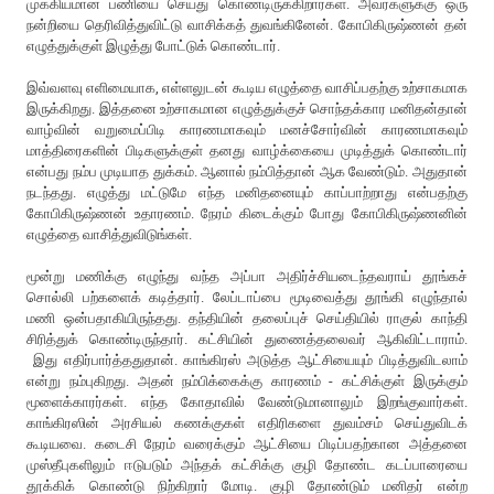
முக்கியமான பணியை செய்து கொண்டிருக்கிறார்கள். அவர்களுக்கு ஒரு
நன்றியை தெரிவித்துவிட்டு வாசிக்கத் துவங்கினேன். கோபிகிருஷ்ணன் தன்
எழுத்துக்குள் இழுத்து போட்டுக் கொண்டார்.
இவ்வளவு எளிமையாக, எள்ளலுடன் கூடிய எழுத்தை வாசிப்பதற்கு உற்சாகமாக
இருக்கிறது. இத்தனை உற்சாகமான எழுத்துக்குச் சொந்தக்கார மனிதன்தான்
வாழ்வின் வறுமைப்பிடி காரணமாகவும் மனச்சோர்வின் காரணமாகவும்
மாத்திரைகளின் பிடிகளுக்குள் தனது வாழ்க்கையை முடித்துக் கொண்டார்
என்பது நம்ப முடியாத துக்கம். ஆனால் நம்பித்தான் ஆக வேண்டும். அதுதான்
நடந்தது. எழுத்து மட்டுமே எந்த மனிதனையும் காப்பாற்றாது என்பதற்கு
கோபிகிருஷ்ணன் உதாரணம். நேரம் கிடைக்கும் போது கோபிகிருஷ்ணனின்
எழுத்தை வாசித்துவிடுங்கள்.
மூன்று மணிக்கு எழுந்து வந்த அப்பா அதிர்ச்சியடைந்தவராய் தூங்கச்
சொல்லி பற்களைக் கடித்தார். லேப்டாப்பை மூடிவைத்து தூங்கி எழுந்தால்
மணி ஒன்பதாகியிருந்தது. தந்தியின் தலைப்புச் செய்தியில் ராகுல் காந்தி
சிரித்துக் கொண்டிருந்தார். கட்சியின் துணைத்தலைவர் ஆகிவிட்டாராம்.
இது எதிர்பார்த்ததுதான். காங்கிரஸ் அடுத்த ஆட்சியையும் பிடித்துவிடலாம்
என்று நம்புகிறது. அதன் நம்பிக்கைக்கு காரணம் - கட்சிக்குள் இருக்கும்
மூளைக்காரர்கள். எந்த கோதாவில் வேண்டுமானாலும் இறங்குவார்கள்.
காங்கிரஸின் அரசியல் கணக்குகள் எதிரிகளை துவம்சம் செய்துவிடக்
கூடியவை. கடைசி நேரம் வரைக்கும் ஆட்சியை பிடிப்பதற்கான அத்தனை
முஸ்தீபுகளிலும் ஈடுபடும் அந்தக் கட்சிக்கு குழி தோண்ட கடப்பாரையை
தூக்கிக் கொண்டு நிற்கிறார் மோடி. குழி தோண்டும் மனிதர் என்ற