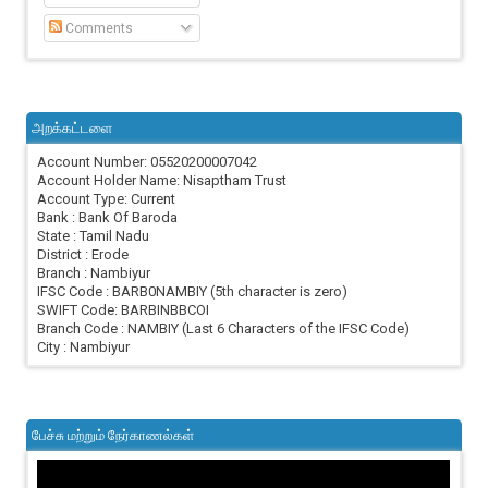
Comments
அறக்கட்டளை
Account Number: 05520200007042
Account Holder Name: Nisaptham Trust
Account Type: Current
Bank : Bank Of Baroda
State : Tamil Nadu
District : Erode
Branch : Nambiyur
IFSC Code : BARB0NAMBIY (5th character is zero)
SWIFT Code: BARBINBBCOI
Branch Code : NAMBIY (Last 6 Characters of the IFSC Code)
City : Nambiyur
பேச்சு மற்றும் நேர்காணல்கள்