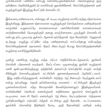
முக்கியமான பணியை செய்து கொண்டிருக்கிறார்கள். அவர்களுக்கு ஒரு
நன்றியை தெரிவித்துவிட்டு வாசிக்கத் துவங்கினேன். கோபிகிருஷ்ணன் தன்
எழுத்துக்குள் இழுத்து போட்டுக் கொண்டார்.
இவ்வளவு எளிமையாக, எள்ளலுடன் கூடிய எழுத்தை வாசிப்பதற்கு உற்சாகமாக
இருக்கிறது. இத்தனை உற்சாகமான எழுத்துக்குச் சொந்தக்கார மனிதன்தான்
வாழ்வின் வறுமைப்பிடி காரணமாகவும் மனச்சோர்வின் காரணமாகவும்
மாத்திரைகளின் பிடிகளுக்குள் தனது வாழ்க்கையை முடித்துக் கொண்டார்
என்பது நம்ப முடியாத துக்கம். ஆனால் நம்பித்தான் ஆக வேண்டும். அதுதான்
நடந்தது. எழுத்து மட்டுமே எந்த மனிதனையும் காப்பாற்றாது என்பதற்கு
கோபிகிருஷ்ணன் உதாரணம். நேரம் கிடைக்கும் போது கோபிகிருஷ்ணனின்
எழுத்தை வாசித்துவிடுங்கள்.
மூன்று மணிக்கு எழுந்து வந்த அப்பா அதிர்ச்சியடைந்தவராய் தூங்கச்
சொல்லி பற்களைக் கடித்தார். லேப்டாப்பை மூடிவைத்து தூங்கி எழுந்தால்
மணி ஒன்பதாகியிருந்தது. தந்தியின் தலைப்புச் செய்தியில் ராகுல் காந்தி
சிரித்துக் கொண்டிருந்தார். கட்சியின் துணைத்தலைவர் ஆகிவிட்டாராம்.
இது எதிர்பார்த்ததுதான். காங்கிரஸ் அடுத்த ஆட்சியையும் பிடித்துவிடலாம்
என்று நம்புகிறது. அதன் நம்பிக்கைக்கு காரணம் - கட்சிக்குள் இருக்கும்
மூளைக்காரர்கள். எந்த கோதாவில் வேண்டுமானாலும் இறங்குவார்கள்.
காங்கிரஸின் அரசியல் கணக்குகள் எதிரிகளை துவம்சம் செய்துவிடக்
கூடியவை. கடைசி நேரம் வரைக்கும் ஆட்சியை பிடிப்பதற்கான அத்தனை
முஸ்தீபுகளிலும் ஈடுபடும் அந்தக் கட்சிக்கு குழி தோண்ட கடப்பாரையை
தூக்கிக் கொண்டு நிற்கிறார் மோடி. குழி தோண்டும் மனிதர் என்ற