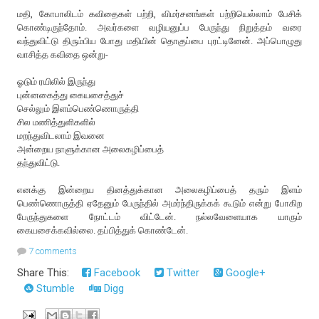
மதி, கோபாலிடம் கவிதைகள் பற்றி, விமர்சனங்கள் பற்றியெல்லாம் பேசிக்
கொண்டிருந்தோம். அவர்களை வழியனுப்ப பேருந்து நிறுத்தம் வரை
வந்துவிட்டு திரும்பிய போது மதியின் தொகுப்பை புரட்டினேன். அப்பொழுது
வாசித்த கவிதை ஒன்று-
ஓடும் ரயிலில் இருந்து
புன்னகைத்து கையசைத்துச்
செல்லும் இளம்பெண்ணொருத்தி
சில மணித்துளிகளில்
மறந்துவிடலாம் இவனை
அன்றைய நாளுக்கான அலைகழிப்பைத்
தந்துவிட்டு.
எனக்கு இன்றைய தினத்துக்கான அலைகழிப்பைத் தரும் இளம்
பெண்ணொருத்தி ஏதேனும் பேருந்தில் அமர்ந்திருக்கக் கூடும் என்று போகிற
பேருந்துகளை நோட்டம் விட்டேன். நல்லவேளையாக யாரும்
கையசைக்கவில்லை. தப்பித்துக் கொண்டேன்.
7 comments
Share This:
Facebook
Twitter
Google+
Stumble
Digg