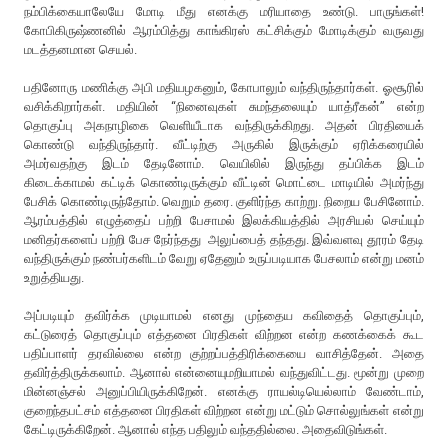
நம்பிக்கையாலேயே மோடி மீது எனக்கு மரியாதை உண்டு. பாருங்கள்!
கோபிகிருஷ்ணனில் ஆரம்பித்து காங்கிரஸ் கட்சிக்கும் மோடிக்கும் வருவது
மடத்தனமான செயல்.
பதினோரு மணிக்கு அபி மதியழகனும், கோபாலும் வந்திருந்தார்கள். ஓசூரில்
வசிக்கிறார்கள். மதியின் “நினைவுகள் சுமந்தலையும் யாத்ரீகன்” என்ற
தொகுப்பு அகநாழிகை வெளியீடாக வந்திருக்கிறது. அதன் பிரதியைக்
கொண்டு வந்திருந்தார். வீட்டிற்கு அருகில் இருக்கும் ஏரிக்கரையில்
அமர்வதற்கு இடம் தேடினோம். வெயிலில் இருந்து தப்பிக்க இடம்
கிடைக்காமல் கட்டிக் கொண்டிருக்கும் வீட்டின் மொட்டை மாடியில் அமர்ந்து
பேசிக் கொண்டிருந்தோம். வெறும் தரை. குளிர்ந்த காற்று. நிறைய பேசினோம்.
ஆரம்பத்தில் எழுத்தைப் பற்றி பேசாமல் இலக்கியத்தில் அரசியல் செய்யும்
மனிதர்களைப் பற்றி பேச நேர்ந்தது அலுப்பைத் தந்தது. இவ்வளவு தூரம் தேடி
வந்திருக்கும் நண்பர்களிடம் வேறு ஏதேனும் உருப்படியாக பேசலாம் என்று மனம்
உறுத்தியது.
அப்படியும் தவிர்க்க முடியாமல் எனது முந்தைய கவிதைத் தொகுப்பும்,
கட்டுரைத் தொகுப்பும் எத்தனை பிரதிகள் விற்றன என்ற கணக்கைக் கூட
பதிப்பாளர் தரவில்லை என்ற குற்றப்பத்திரிக்கையை வாசித்தேன். அதை
தவிர்த்திருக்கலாம். ஆனால் என்னையுமறியாமல் வந்துவிட்டது. மூன்று முறை
மின்னஞ்சல் அனுப்பியிருக்கிறேன். எனக்கு ராயல்டியெல்லாம் வேண்டாம்,
குறைந்தபட்சம் எத்தனை பிரதிகள் விற்றன என்று மட்டும் சொல்லுங்கள் என்று
கேட்டிருக்கிறேன். ஆனால் எந்த பதிலும் வந்ததில்லை. அதைவிடுங்கள்.