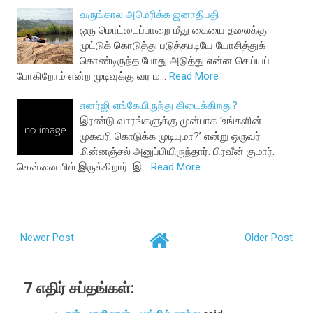
வருங்கால அமெரிக்க ஜனாதிபதி
ஒரு மொட்டைப்பாறை மீது கையை தலைக்கு
முட்டுக் கொடுத்து படுத்தபடியே யோசித்துக்
கொண்டிருந்த போது அடுத்து என்ன செய்யப்
போகிறோம் என்ற முடிவுக்கு வர ம…
Read More
எனர்ஜி எங்கேயிருந்து கிடைக்கிறது?
இரண்டு வாரங்களுக்கு முன்பாக ‘உங்களின்
முகவரி கொடுக்க முடியுமா?’ என்று ஒருவர்
மின்னஞ்சல் அனுப்பியிருந்தார். பிரவீன் குமார்.
சென்னையில் இருக்கிறார். இ…
Read More
Newer Post
Older Post
7 எதிர் சப்தங்கள்: