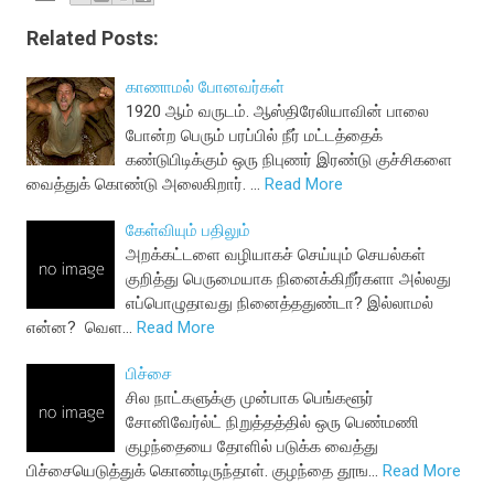
Related Posts:
காணாமல் போனவர்கள்
1920 ஆம் வருடம். ஆஸ்திரேலியாவின் பாலை
போன்ற பெரும் பரப்பில் நீர் மட்டத்தைக்
கண்டுபிடிக்கும் ஒரு நிபுணர் இரண்டு குச்சிகளை
வைத்துக் கொண்டு அலைகிறார். …
Read More
கேள்வியும் பதிலும்
அறக்கட்டளை வழியாகச் செய்யும் செயல்கள்
குறித்து பெருமையாக நினைக்கிறீர்களா அல்லது
எப்பொழுதாவது நினைத்ததுண்டா? இல்லாமல்
என்ன? வெள…
Read More
பிச்சை
சில நாட்களுக்கு முன்பாக பெங்களூர்
சோனிவேர்ல்ட் நிறுத்தத்தில் ஒரு பெண்மணி
குழந்தையை தோளில் படுக்க வைத்து
பிச்சையெடுத்துக் கொண்டிருந்தாள். குழந்தை தூங…
Read More