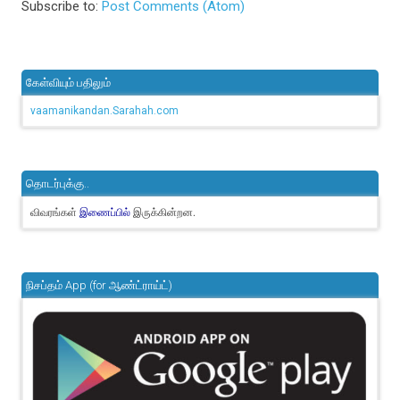
Subscribe to:
Post Comments (Atom)
கேள்வியும் பதிலும்
vaamanikandan.Sarahah.com
தொடர்புக்கு..
விவரங்கள்
இருக்கின்றன.
இணைப்பில்
நிசப்தம் App (for ஆண்ட்ராய்ட்)