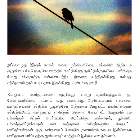
இப்பொழுது இந்தக் காதல் கதை முக்கியமில்லை. உங்களின் நிழற்படம்
குருவியை வேறொரு கோணத்தில் காட்டுகிறது.தவிட்டுக்குருவியை பார்க்கும்
போது உங்களுக்கு என்னைப்பற்றிய நினைவு வந்திருக்கிறது என்பது
சந்தோஷம் தரக் கூடியதாக இருக்கிறது. அன்புக்கு நன்றி.
‘வேறுபட்ட மனிதர்களைச் சந்திப்பது’ என்று முக்கியத்துவம் தர
வேண்டியதில்லை. நம்மால் ஒரு நாளைக்கு அதிகபட்சமாக எத்தனை
மனிதர்களைச் சந்திக்க முடிகிறதோ அத்தனை வேறுபட்ட மனிதர்களைச்
சந்திக்கிறோம் என்றுதான் எடுத்துக் கொள்ள வேண்டும். பேருந்தில் நம்
பக்கத்துச் சீட்டில் அமர்பவரில் ஆரம்பித்து பால்காரன், பூக்காரி,
பக்கத்துவீட்டுக்காரன் என அத்தனை மனிதர்களுமே வேறுபட்ட
மனிதர்கள்தான். ஒரு மனிதனைப் போலவே குணாம்சம் உடைய இன்னொரு
மனிதனை பார்ப்பதற்கு துளியளவும் சாத்தியம் இல்லை என நம்பலாம்.