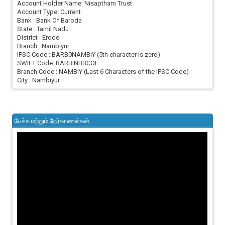
Account Holder Name: Nisaptham Trust
Account Type: Current
Bank : Bank Of Baroda
State : Tamil Nadu
District : Erode
Branch : Nambiyur
IFSC Code : BARB0NAMBIY (5th character is zero)
SWIFT Code: BARBINBBCOI
Branch Code : NAMBIY (Last 6 Characters of the IFSC Code)
City : Nambiyur
பேச்சு மற்றும் நேர்காணல்கள்