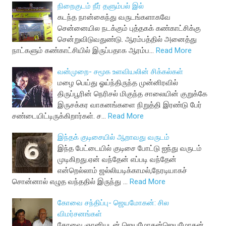
நிறைகுடம் நீர் தளும்பல் இல்
கடந்த நான்கைந்து வருடங்களாகவே
சென்னையில நடக்கும் புத்தகக் கண்காட்சிக்கு
சென்றுவிடுவதுண்டு. ஆரம்பத்தில் அனைத்து
நாட்களும் கண்காட்சியில் இருப்பதாக ஆரம்ப…
Read More
வன்முறை- சமூக உளவியலின் சிக்கல்கள்
மழை பெய்து ஓய்ந்திருந்த முன்னிரவில்
திருப்பூரின் நெரிசல் மிகுந்த சாலையின் குறுக்கே
இருசக்கர வாகனங்களை நிறுத்தி இரண்டு பேர்
சண்டையிட்டிருக்கிறார்கள். ச…
Read More
இந்தக் குடிசையில் ஆறாவது வருடம்
இந்த பேட்டையில் குடிசை போட்டு ஐந்து வருடம்
முடிகிறது.ஏன் வந்தேன் எப்படி வந்தேன்
என்றெல்லாம் ஜல்லியடிக்காமல்,நேரடியாகச்
சொன்னால் எழுத வந்ததில் இருந்து …
Read More
கோவை சந்திப்பு- ஜெயமோகன்: சில
விமர்சனங்கள்
கோவை ஞானியுடன் ஜெயமோகன்ஜெயமோகன்