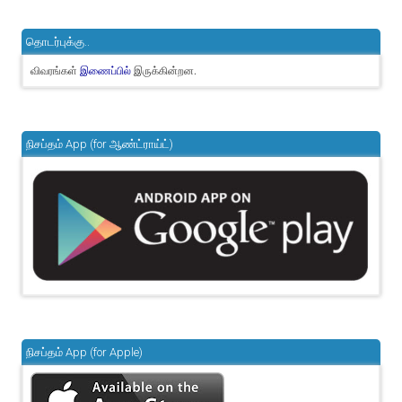
தொடர்புக்கு..
விவரங்கள்
இருக்கின்றன.
இணைப்பில்
நிசப்தம் App (for ஆண்ட்ராய்ட்)
நிசப்தம் App (for Apple)