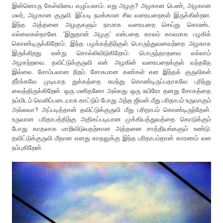
இன்னொரு கேள்வியை எழுப்பலாம். எது அழகு? அழகான பெண், அழகான
மலர், அழகான குருவி. இப்படி நமக்கான சில வரையறைகள் இருக்கின்றன.
இந்த அத்தனை அழகுகளும் நாமாக வரையறை செய்து கொண்ட
எல்லைகள்தானே. ‘இதுதான் அழகு’ என்பதை காலம் காலமாக பழகிக்
கொண்டிருக்கிறோம். இந்த பழக்கத்திற்குள் பொருந்துவனவற்றை அழகாக
இருக்கிறது என்று சொல்லிவிடுகிறோம். பொருந்தாதவை எல்லாம்
அழகற்றவை. தவிட்டுக்குருவி என் அழகின் வரையறைக்குள் வந்ததே
இல்லை. சோம்பலான நிறம். சோகமான கண்கள் என இந்தக் குருவிகள்
தீர்க்கவே முடியாத துக்கத்தை சுமந்து கொண்டிருப்பதாகவே புரிந்து
வைத்திருக்கிறேன். ஒரு மனிதனோ அல்லது ஒரு உயிரோ தனது சோகத்தை
நம்மிடம் வெளிப்படையாக காட்டும் போது அந்த ஜீவன் மீது பரிதாபம் உருவாகும்
அல்லவா? அப்படித்தான் தவிட்டுக்குருவி மீது பரிதாபம் கொண்டிருந்தேன்.
உருவான பரிதாபத்திற்கு அதிகப்படியான முக்கியத்துவத்தை கொடுக்கும்
போது காதலாக மாறிவிடுவதற்கான அத்தனை சாத்தியங்களும் உண்டு.
தவிட்டுக்குருவி மீதான எனது காதலுக்கு இந்த பரிதாபம்தான் காரணம் என
நம்புகிறேன்.