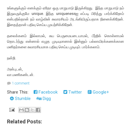
உங்களுக்கும் எனக்கும் ஏதோ ஒரு மாறுபாடு இருக்கிறது. இந்த மாறுபாடு நம்
இருவருக்குமே unique. இந்த uniquenessஐ எப்படி பிரித்து பார்க்கிறோம்
என்பதில்தான் நம் வாழ்வின் சுவாரசியம் அடங்கியிருப்பதாக நினைக்கிறேன்.
இதைத்தான் பதிவு செய்ய முயற்சிக்கிறேன்.
தலைக்கனம் இல்லாமல், சுய பெருமையடையாமல், பீற்றிக் கொள்ளாமல்
தொடர்ந்து என்னால் எழுத முடியுமானால் இன்னும் பல்லாயிரக்கணக்கான
மனிதர்களை சுவாரசியமாக பதிவு செய்ய முடியும். பார்க்கலாம்.
நன்றி.
அன்புடன்,
வா.மணிகண்டன்.
1 comment
Share This:
Facebook
Twitter
Google+
Stumble
Digg
Related Posts: