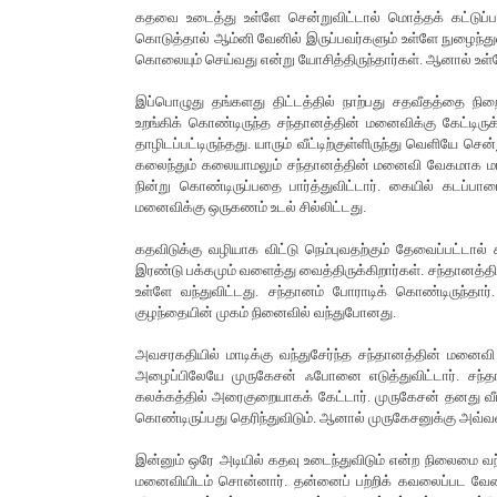
கதவை உடைத்து உள்ளே சென்றுவிட்டால் மொத்தக் கட்டுப்ப
கொடுத்தால் ஆம்னி வேனில் இருப்பவர்களும் உள்ளே நுழைந்துவிட
கொலையும் செய்வது என்று யோசித்திருந்தார்கள். ஆனால் உள்
இப்பொழுது தங்களது திட்டத்தில் நாற்பது சதவீதத்தை நிறைவ
உறங்கிக் கொண்டிருந்த சந்தானத்தின் மனைவிக்கு கேட்டிர
தாழிடப்பட்டிருந்தது. யாரும் வீட்டிற்குள்ளிருந்து வெளியே செ
கலைந்தும் கலையாமலும் சந்தானத்தின் மனைவி வேகமாக மாடிக
நின்று கொண்டிருப்பதை பார்த்துவிட்டார். கையில் கடப்ப
மனைவிக்கு ஒருகணம் உடல் சில்லிட்டது.
கதவிடுக்கு வழியாக விட்டு நெம்புவதற்கும் தேவைப்பட்ட
இரண்டு பக்கமும் வளைத்து வைத்திருக்கிறார்கள். சந்தானத்
உள்ளே வந்துவிட்டது. சந்தானம் போராடிக் கொண்டிருந்த
குழந்தையின் முகம் நினைவில் வந்துபோனது.
அவசரகதியில் மாடிக்கு வந்துசேர்ந்த சந்தானத்தின் மனைவி
அழைப்பிலேயே முருகேசன் ஃபோனை எடுத்துவிட்டார். சந்த
கலக்கத்தில் அரைகுறையாகக் கேட்டார். முருகேசன் தனது வீட்ட
கொண்டிருப்பது தெரிந்துவிடும். ஆனால் முருகேசனுக்கு அவ்வள
இன்னும் ஒரே அடியில் கதவு உடைந்துவிடும் என்ற நிலைமை வந
மனைவியிடம் சொன்னார். தன்னைப் பற்றிக் கவலைப்பட வேண்