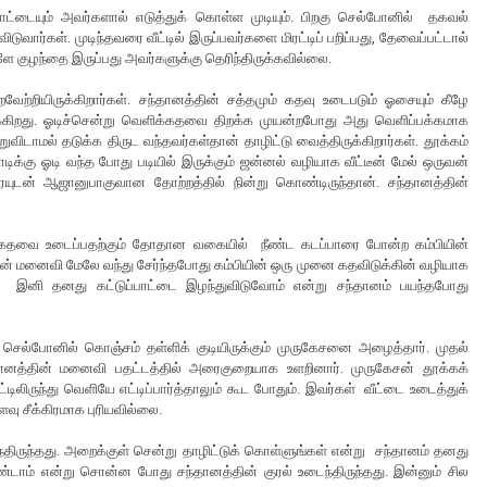
ாட்டையும் அவர்களால் எடுத்துக் கொள்ள முடியும். பிறகு செல்போனில் தகவல்
ுவார்கள். முடிந்தவரை வீட்டில் இருப்பவர்களை மிரட்டிப் பறிப்பது, தேவைப்பட்டால்
ளே குழந்தை இருப்பது அவர்களுக்கு தெரிந்திருக்கவில்லை.
ேற்றியிருக்கிறார்கள்.
சந்தானத்தின் சத்தமும் கதவு உடைபடும் ஓசையும் கீழே
ுக்கிறது. ஓடிச்சென்று வெளிக்கதவை திறக்க முயன்றபோது அது வெளிப்பக்கமாக
ன்றுவிடாமல் தடுக்க திருட வந்தவர்கள்தான் தாழிட்டு வைத்திருக்கிறார்கள். தூக்கம்
்கு ஓடி வந்த போது படியில் இருக்கும் ஜன்னல் வழியாக வீட்டீன் மேல் ஒருவன்
ாரையுடன் ஆஜானுபாகுவான தோற்றத்தில் நின்று கொண்டிருந்தான். சந்தானத்தின்
ால் கதவை உடைப்பதற்கும் தோதான வகையில் நீண்ட கடப்பாரை போன்ற கம்பியின்
தின் மனைவி மேலே வந்து சேர்ந்தபோது கம்பியின் ஒரு முனை கதவிடுக்கின் வழியாக
ார். இனி தனது கட்டுப்பாட்டை இழந்துவிடுவோம் என்று சந்தானம் பயந்தபோது
 செல்போனில் கொஞ்சம் தள்ளிக் குடியிருக்கும் முருகேசனை அழைத்தார். முதல்
ானத்தின் மனைவி பதட்டத்தில் அரைகுறையாக உளறினார். முருகேசன் தூக்கக்
ிலிருந்து வெளியே எட்டிப்பார்த்தாலும் கூட போதும். இவர்கள் வீட்டை உடைத்துக்
வு சீக்கிரமாக புரியவில்லை.
்திருந்தது. அறைக்குள் சென்று தாழிட்டுக் கொள்ளுங்கள் என்று சந்தானம் தனது
டாம் என்று சொன்ன போது சந்தானத்தின் குரல் உடைந்திருந்தது. இன்னும் சில