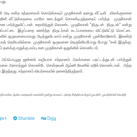
யது.
ி அடி என்ற உத்தரவைக் கொடுக்கவும் முருகேசன் தனது வீட்டின் விளக்குகளை
த்தின் வீட்டுக்கதவை யாரோ உடைத்துக் கொண்டிருந்ததைப் பார்த்த முருகேசன்
 பார்த்துவிட்டான். சுதாரித்துக் கொண்ட முருகேசன் ”திருடன் திருடன்” என்று
ுப்பாட்டை இழப்பதை உணர்ந்த திருடர்கள் கடப்பாரையை விட்டுவிட்டு மொட்டை
்களில் ஒருவனையாவது பிடித்துவிடலாம் என்று முருகேசன் முன்னேறினார். இரண்டு
சரியாகத் தெரியவில்லை. முருகேசன் ஒருவனை நெருங்கியபோது போது “கன் இருக்கு.
் தனக்கு எதுக்கு வம்பு என முருகேசன் ஒதுங்கிக் கொண்டார்.
ான் அப்பொழுது ஜன்னல் வழியாக சந்தானம் அவர்களை பதட்டத்துடன் பார்த்துக்
டி விரலை அசைத்துக் கொண்டே சென்றவன் ஆம்னி வேனில் ஏறிக் கொண்டான். அந்த
இருந்தது. சந்தானம் வியர்வையில் நனைந்திருந்தார்.
ுட்டுப்பசங்க ஆகிய கதைகள் களவின் மூன்று காலகட்டத்தை சித்திரமாக்கும் முயற்சி. முயற்சியின் வெற்றி
le+
Stumble
Digg