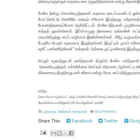
வினாடிகளுக்குள் கதவை உடைத்துவிடுவார்கள் என்று தோன்றி
மேலே நின்று கொண்டிருந்தவன் கதவை உடைப்பவனிடம் ஓங்க
போட்டுவிட்டு வெளியே வரவும் சரியாக இருந்தது. சந்தான
பேயறைந்ததைப்போல ஆகிவிட்டார். மேலே நிற்பவன் முருகேசனை
கத்தத் துவங்கினார். இப்பொழுது நிலைமை தங்களின் கட்ட
மாடியிலிருந்து பைப் வழியாக இறங்கினார்கள். கீழே வருபவர
பேருமே பெரும் உருவமாக இருந்தார்கள். இருட்டில் முகம் 
ஷூட் பண்ணிடுவேன்” என்றான். பிள்ளை குட்டிகளோடு இருக்கும
பெரும் உருவத்துடன் நகர்ந்தவன் திரும்பி மேலே பார்த்த
கொண்டிருந்தார். எச்சரிக்கை செய்யும் விதமாக ஆள்காட்
விரலசைவு திருடுவது என் உரிமை என்று பிரகடனப்படுத்துவதாக 
குறிப்பு:
(கடைசியாக எழுதப்பட்ட திருடர்களின் க்ளாசிக் காலம், களவும் கற்று மற்றும் திர
தோல்வியை வாசித்துவிட்டுச் சொல்லுங்கள். நன்றி)
புனைவு
,
மின்னல் கதைகள்
8 comments
Share This:
Facebook
Twitter
Goog