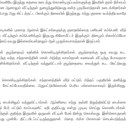
ெளியே இருந்து கதவை உடைத்து கொண்டிருப்பவர்களுக்கு இவரின் குரல் நிச்சயம்
்ன ஆனாலும் வீட்டிற்குள் நுழைந்துவிடுவது என்ற முடிவோடுதான் உடைக்கிறார்கள்
போது அது கிட்டத்தட்ட பிளக்கும் நிலையில் இருந்தது. சற்று குரலை உயர்த்தியவாறே
. கோடிகளில் புரளாத ஆனால் இலட்சங்களுக்கு குறைவில்லாத பனியன் கம்பெனி. வீடு
். வீட்டிற்கும் கம்பெனிக்கும் இருபது கிலோமீட்டர் இருக்கும். தினமும் ஸ்கார்ப்பியோ
கு இளம் வயது இல்லையென்றாலும் ஆள் முறுக்கமாகத்தான் இருப்பார்.
ன் குழந்தையும் உறங்கிக் கொண்டிருக்கிறார்கள். குழந்தைக்கு ஒரு வயது கூட
ீட்டிற்கு வந்த சந்தானத்தின் மகள் அடுத்த வாரம்தான் கணவன் வீட்டிற்கு போவதாக
்கிறார்கள். வீட்டிற்குள் வந்துவிட்டால் குழந்தையை வைத்துக் கூட மிரட்டுவது
.
ண்டிருக்கிறார்கள். சந்தானத்தின் வீடு மட்டும் அந்தப் பகுதியில் தனித்து
து கேட்கப்போவதில்லை. அதுமட்டுமில்லாமல் பெரிய பங்களாவாகவும் இருக்கிறது.
ைக்கிலும் வந்துவிட்டார்கள். ஆம்னியை சற்று தள்ளி நிறுத்திவிட்டு பைக்கை
ு பேர் மட்டும் காம்பவுண்ட் ஏறி குதிப்பது என்று முடிவு செய்து கொண்டார்கள்.
ற்குள் குதித்த இருவரில் ஒருவன் வீட்டின் மேல் நின்று கொள்வது. இன்னொருவன்
ு முன்பே திட்டமிடப்பட்டிருந்ததுதான். அதை அச்சு பிசகாமல் செயல்படுத்தத்