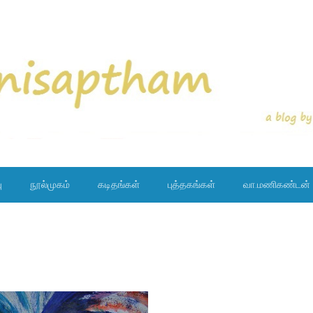
ு
நூல்முகம்
கடிதங்கள்
புத்தகங்கள்
வா.மணிகண்டன்