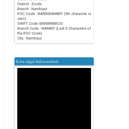
District : Erode
Branch : Nambiyur
IFSC Code : BARB0NAMBIY (5th character is
zero)
SWIFT Code: BARBINBBCOI
Branch Code : NAMBIY (Last 6 Characters of
the IFSC Code)
City : Nambiyur
பேச்சு மற்றும் நேர்காணல்கள்