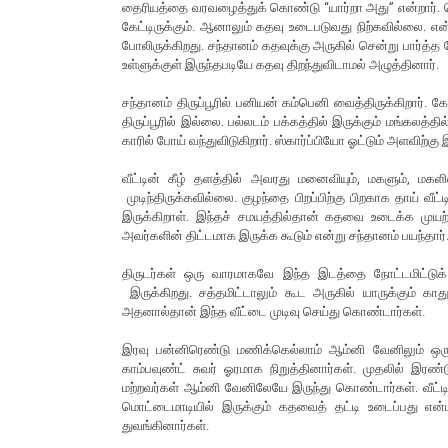
தைரியத்தை வரவழைத்துக் கொண்டு “யார்றா அது” என்றார். வ
கேட்டிருக்கும். ஆனாலும் கதவு உடைபடுவது நிற்கவில்லை. என
போலிருக்கிறது. சந்தானம் கதவுக்கு அருகில் சென்று பார்த்த 
உள்ளுக்குள் இருந்தபடியே கதவு திறந்துவிடாமல் அழுத்தினார்.
சந்தானம் திருப்பூரில் பனியன் கம்பெனி வைத்திருக்கிறார்
திருப்பூரில் இல்லை. பல்லடம் பக்கத்தில் இருக்கும் மங்கலத்தில
காரில் போய் வந்துவிடுகிறார். ஸ்கார்ப்பியோ ஓட்டும் அளவிற்
வீட்டின் கீழ் தளத்தில் அவரது மனைவியும், மகளும், மகளி
முடிந்திருக்கவில்லை. குழந்தை பிறப்பிற்கு பிறகாக தாய் வ
இருக்கிறாள். இந்தச் சமயத்தில்தான் கதவை உடைக்க முயற்சிக
அவர்களின் திட்டமாக இருக்க கூடும் என்று சந்தானம் பயந்தார்
திருடர்கள் ஒரு வாரமாகவே இந்த இடத்தை நோட்டமிட்டுக் கொ
இருக்கிறது. சத்தமிட்டாலும் கூட அருகில் யாருக்கும் கா
அதனால்தான் இந்த வீட்டை முடிவு செய்து கொண்டார்கள்.
இரவு பன்னிரெண்டு மணிக்கெல்லாம் ஆம்னி வேனிலும் ஒரு ப
காம்பவுண்ட் சுவர் ஓரமாக நிறுத்தினார்கள். முதலில் இரண்ட
மற்றவர்கள் ஆம்னி வேனிலேயே இருந்து கொண்டார்கள். வீட்டி
மொட்டைமாடியில் இருக்கும் கதவைத் தட்டி உடைப்பது என்பத
துவங்கினார்கள்.