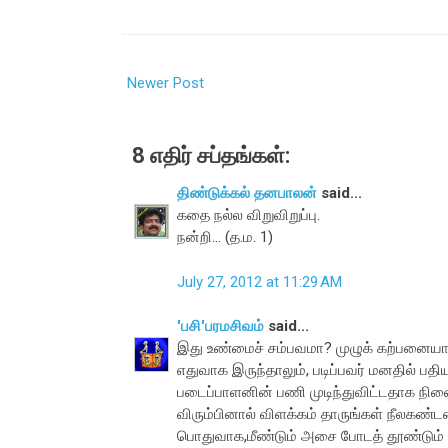
Newer Post
8 எதிர் சப்தங்கள்:
திண்டுக்கல் தனபாலன்
said...
கதை நல்ல விறுவிறுப்பு.
நன்றி... (த.ம. 1)
July 27, 2012 at 11:29 AM
'பசி'பரமசிவம்
said...
இது உண்மைச் சம்பவமா? முழுக் கற்பனைய
எதுவாக இருந்தாலும், படிப்பவர் மனதில் பதி
படைப்பாளனின் பணி முடிந்துவிட்டதாக நின
விரும்பினால் விளக்கம் தாருங்கள் நீலகண்டன
பொதுவாக,மீண்டும் அசை போடத் தூண்டும் ச