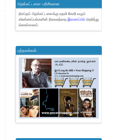
அறக்கட்டளை- பரிசீலனை
நிசப்தம் அறக்கட்டளைக்கு உதவி கோரி வரும்
விண்ணப்பங்களின் நிலவரத்தை
இணைப்பில்
தெரிந்து
கொள்ளலாம்.
புத்தகங்கள்..