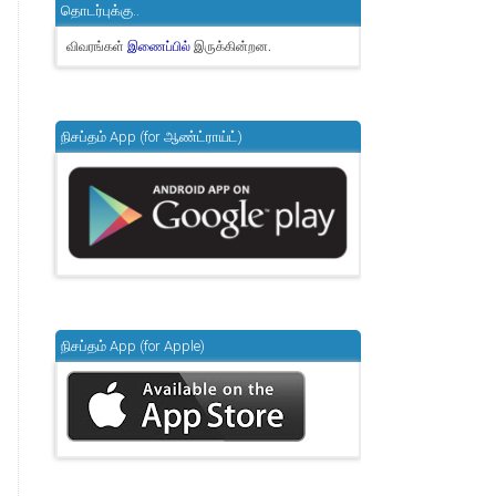
தொடர்புக்கு..
விவரங்கள்
இருக்கின்றன.
இணைப்பில்
நிசப்தம் App (for ஆண்ட்ராய்ட்)
நிசப்தம் App (for Apple)