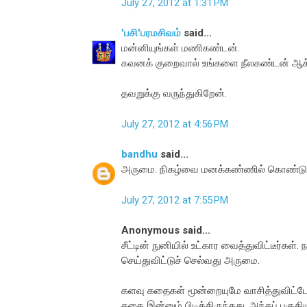
July 27, 2012 at 1:31 PM
'பசி'பரமசிவம்
said...
மன்னியுங்கள் மணிகண்டன்.
கவனக் குறைவால் உங்களை நீலகண்டன் ஆக்க
தவறுக்கு வருந்துகிறேன்.
July 27, 2012 at 4:56 PM
bandhu
said...
அருமை. நிகழ்வை மனக்கண்ணில் கொண்டு வந்
July 27, 2012 at 7:55 PM
Anonymous said...
சீட்டின் நுனியில் உட்கார வைத்துவிட்டீர்கள்.
செய்துவிட்டுச் செல்வது அருமை.
களவு கதைகள் மூன்றையுமே வாசித்துவிட்டேன
கதை இன்னும் பிடித்திருந்தது, அந்தப் பகுத