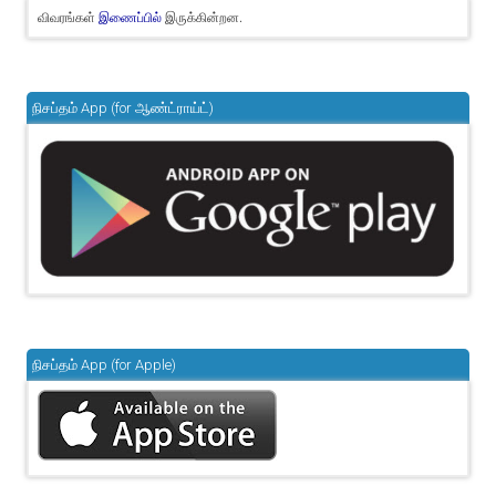
விவரங்கள்
இருக்கின்றன.
இணைப்பில்
நிசப்தம் App (for ஆண்ட்ராய்ட்)
நிசப்தம் App (for Apple)