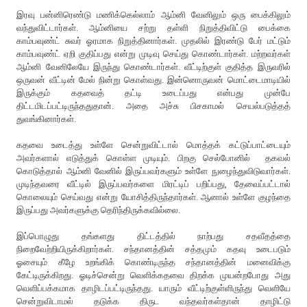
இரவு பன்னிரெண்டு மணிக்கெல்லாம் ஆம்னி வேனிலும் ஒரு பைக்கிலும்
வந்துவிட்டார்கள். ஆம்னியை சற்று தள்ளி நிறுத்திவிட்டு பைக்கை
காம்பவுண்ட் சுவர் ஓரமாக நிறுத்தினார்கள். முதலில் இரண்டு பேர் மட்டும்
காம்பவுண்ட் ஏறி குதிப்பது என்று முடிவு செய்து கொண்டார்கள். மற்றவர்கள்
ஆம்னி வேனிலேயே இருந்து கொண்டார்கள். வீட்டிற்குள் குதித்த இருவரில்
ஒருவன் வீட்டின் மேல் நின்று கொள்வது. இன்னொருவன் மொட்டைமாடியில்
இருக்கும் கதவைத் தட்டி உடைப்பது என்பது முன்பே
திட்டமிடப்பட்டிருந்ததுதான். அதை அச்சு பிசகாமல் செயல்படுத்தத்
துவங்கினார்கள்.
கதவை உடைத்து உள்ளே சென்றுவிட்டால் மொத்தக் கட்டுப்பாட்டையும்
அவர்களால் எடுத்துக் கொள்ள முடியும். பிறகு செல்போனில் தகவல்
கொடுத்தால் ஆம்னி வேனில் இருப்பவர்களும் உள்ளே நுழைந்துவிடுவார்கள்.
முடிந்தவரை வீட்டில் இருப்பவர்களை மிரட்டிப் பறிப்பது, தேவைப்பட்டால்
கொலையும் செய்வது என்று யோசித்திருந்தார்கள். ஆனால் உள்ளே குழந்தை
இருப்பது அவர்களுக்கு தெரிந்திருக்கவில்லை.
இப்பொழுது தங்களது திட்டத்தில் நாற்பது சதவீதத்தை
நிறைவேற்றியிருக்கிறார்கள்.
சந்தானத்தின் சத்தமும் கதவு உடைபடும்
ஓசையும் கீழே உறங்கிக் கொண்டிருந்த சந்தானத்தின் மனைவிக்கு
கேட்டிருக்கிறது. ஓடிச்சென்று வெளிக்கதவை திறக்க முயன்றபோது அது
வெளிப்பக்கமாக தாழிடப்பட்டிருந்தது. யாரும் வீட்டிற்குள்ளிருந்து வெளியே
சென்றுவிடாமல் தடுக்க திருட வந்தவர்கள்தான் தாழிட்டு