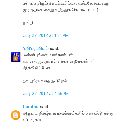
மற்றபடி திருட்டு நடக்கவில்லை என்பதே கூட ஒரு
முடிவுதான் என்று எடுத்துக் கொள்ளலாம் :)
நன்றி.
July 27, 2012 at 1:31 PM
'பசி'பரமசிவம்
said...
மன்னியுங்கள் மணிகண்டன்.
கவனக் குறைவால் உங்களை நீலகண்டன்
ஆக்கிவிட்டேன்.
தவறுக்கு வருந்துகிறேன்.
July 27, 2012 at 4:56 PM
bandhu
said...
அருமை. நிகழ்வை மனக்கண்ணில் கொண்டு வந்து
விட்டீர்கள்.