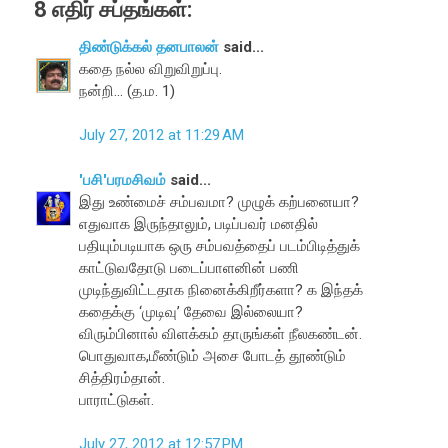
8 எதிர் சப்தங்கள்:
திண்டுக்கல் தனபாலன்
said...
கதை நல்ல விறுவிறுப்பு.
நன்றி... (த.ம. 1)
July 27, 2012 at 11:29 AM
'பசி'பரமசிவம்
said...
இது உண்மைச் சம்பவமா? முழுக் கற்பனையா?
எதுவாக இருந்தாலும், படிப்பவர் மனதில்
பதியும்படியாக ஒரு சம்பவத்தைப் படம்பிடித்துக்
காட்டுவதோடு படைப்பாளனின் பணி
முடிந்துவிட்டதாக நினைக்கிறீர்களா? க இந்தக்
கதைக்கு ‘முடிவு’ தேவை இல்லையா?
விரும்பினால் விளக்கம் தாருங்கள் நீலகண்டன்.
பொதுவாக,மீண்டும் அசை போடத் தூண்டும்
சித்திரம்தான்.
பாராட்டுகள்.
July 27, 2012 at 12:57 PM