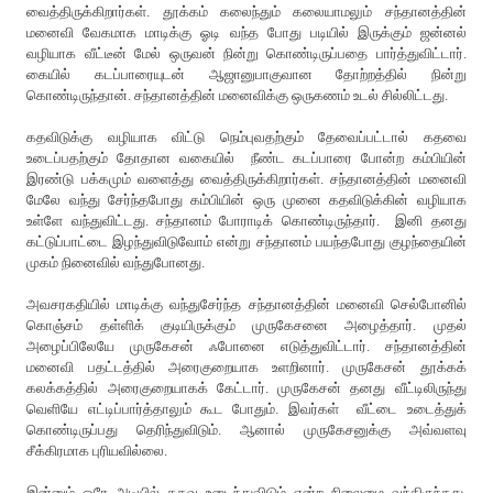
வைத்திருக்கிறார்கள். தூக்கம் கலைந்தும் கலையாமலும் சந்தானத்தின்
மனைவி வேகமாக மாடிக்கு ஓடி வந்த போது படியில் இருக்கும் ஜன்னல்
வழியாக வீட்டீன் மேல் ஒருவன் நின்று கொண்டிருப்பதை பார்த்துவிட்டார்.
கையில் கடப்பாரையுடன் ஆஜானுபாகுவான தோற்றத்தில் நின்று
கொண்டிருந்தான். சந்தானத்தின் மனைவிக்கு ஒருகணம் உடல் சில்லிட்டது.
கதவிடுக்கு வழியாக விட்டு நெம்புவதற்கும் தேவைப்பட்டால் கதவை
உடைப்பதற்கும் தோதான வகையில் நீண்ட கடப்பாரை போன்ற கம்பியின்
இரண்டு பக்கமும் வளைத்து வைத்திருக்கிறார்கள். சந்தானத்தின் மனைவி
மேலே வந்து சேர்ந்தபோது கம்பியின் ஒரு முனை கதவிடுக்கின் வழியாக
உள்ளே வந்துவிட்டது. சந்தானம் போராடிக் கொண்டிருந்தார். இனி தனது
கட்டுப்பாட்டை இழந்துவிடுவோம் என்று சந்தானம் பயந்தபோது குழந்தையின்
முகம் நினைவில் வந்துபோனது.
அவசரகதியில் மாடிக்கு வந்துசேர்ந்த சந்தானத்தின் மனைவி செல்போனில்
கொஞ்சம் தள்ளிக் குடியிருக்கும் முருகேசனை அழைத்தார். முதல்
அழைப்பிலேயே முருகேசன் ஃபோனை எடுத்துவிட்டார். சந்தானத்தின்
மனைவி பதட்டத்தில் அரைகுறையாக உளறினார். முருகேசன் தூக்கக்
கலக்கத்தில் அரைகுறையாகக் கேட்டார். முருகேசன் தனது வீட்டிலிருந்து
வெளியே எட்டிப்பார்த்தாலும் கூட போதும். இவர்கள் வீட்டை உடைத்துக்
கொண்டிருப்பது தெரிந்துவிடும். ஆனால் முருகேசனுக்கு அவ்வளவு
சீக்கிரமாக புரியவில்லை.
இன்னும் ஒரே அடியில் கதவு உடைந்துவிடும் என்ற நிலைமை வந்திருந்தது.