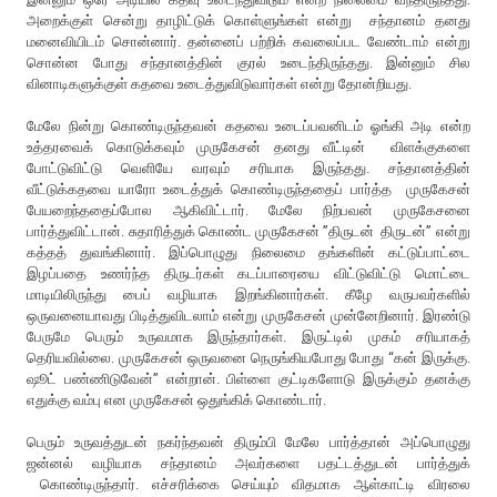
அறைக்குள் சென்று தாழிட்டுக் கொள்ளுங்கள் என்று சந்தானம் தனது
மனைவியிடம் சொன்னார். தன்னைப் பற்றிக் கவலைப்பட வேண்டாம் என்று
சொன்ன போது சந்தானத்தின் குரல் உடைந்திருந்தது. இன்னும் சில
வினாடிகளுக்குள் கதவை உடைத்துவிடுவார்கள் என்று தோன்றியது.
மேலே நின்று கொண்டிருந்தவன் கதவை உடைப்பவனிடம் ஓங்கி அடி என்ற
உத்தரவைக் கொடுக்கவும் முருகேசன் தனது வீட்டின் விளக்குகளை
போட்டுவிட்டு வெளியே வரவும் சரியாக இருந்தது. சந்தானத்தின்
வீட்டுக்கதவை யாரோ உடைத்துக் கொண்டிருந்ததைப் பார்த்த முருகேசன்
பேயறைந்ததைப்போல ஆகிவிட்டார். மேலே நிற்பவன் முருகேசனை
பார்த்துவிட்டான். சுதாரித்துக் கொண்ட முருகேசன் ”திருடன் திருடன்” என்று
கத்தத் துவங்கினார். இப்பொழுது நிலைமை தங்களின் கட்டுப்பாட்டை
இழப்பதை உணர்ந்த திருடர்கள் கடப்பாரையை விட்டுவிட்டு மொட்டை
மாடியிலிருந்து பைப் வழியாக இறங்கினார்கள். கீழே வருபவர்களில்
ஒருவனையாவது பிடித்துவிடலாம் என்று முருகேசன் முன்னேறினார். இரண்டு
பேருமே பெரும் உருவமாக இருந்தார்கள். இருட்டில் முகம் சரியாகத்
தெரியவில்லை. முருகேசன் ஒருவனை நெருங்கியபோது போது “கன் இருக்கு.
ஷூட் பண்ணிடுவேன்” என்றான். பிள்ளை குட்டிகளோடு இருக்கும் தனக்கு
எதுக்கு வம்பு என முருகேசன் ஒதுங்கிக் கொண்டார்.
பெரும் உருவத்துடன் நகர்ந்தவன் திரும்பி மேலே பார்த்தான் அப்பொழுது
ஜன்னல் வழியாக சந்தானம் அவர்களை பதட்டத்துடன் பார்த்துக்
கொண்டிருந்தார். எச்சரிக்கை செய்யும் விதமாக ஆள்காட்டி விரலை