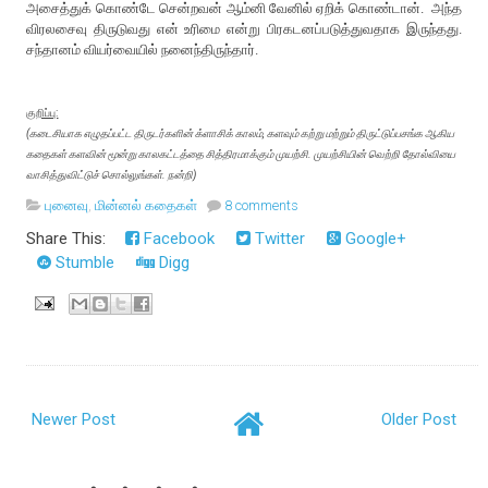
அசைத்துக் கொண்டே சென்றவன் ஆம்னி வேனில் ஏறிக் கொண்டான். அந்த
விரலசைவு திருடுவது என் உரிமை என்று பிரகடனப்படுத்துவதாக இருந்தது.
சந்தானம் வியர்வையில் நனைந்திருந்தார்.
குறிப்பு:
(கடைசியாக எழுதப்பட்ட திருடர்களின் க்ளாசிக் காலம், களவும் கற்று மற்றும் திருட்டுப்பசங்க ஆகிய
கதைகள் களவின் மூன்று காலகட்டத்தை சித்திரமாக்கும் முயற்சி. முயற்சியின் வெற்றி தோல்வியை
வாசித்துவிட்டுச் சொல்லுங்கள். நன்றி)
புனைவு
,
மின்னல் கதைகள்
8 comments
Share This:
Facebook
Twitter
Google+
Stumble
Digg
Newer Post
Older Post