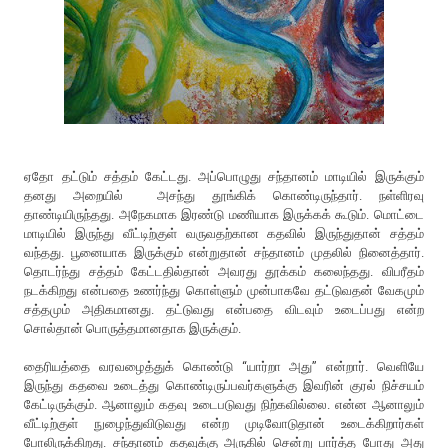
ஏதோ தட்டும் சத்தம் கேட்டது. அப்பொழுது சந்தானம் மாடியில் இருக்கும்
தனது அறையில் அசந்து தூங்கிக் கொண்டிருந்தார். நள்ளிரவு
தாண்டியிருந்தது. அநேகமாக இரண்டு மணியாக இருக்கக் கூடும். மொட்டை
மாடியில் இருந்து வீட்டிற்குள் வருவதற்கான கதவில் இருந்துதான் சத்தம்
வந்தது. பூனையாக இருக்கும் என்றுதான் சந்தானம் முதலில் நினைத்தார்.
தொடர்ந்து சத்தம் கேட்டதில்தான் அவரது தூக்கம் கலைந்தது. விபரீதம்
நடக்கிறது என்பதை உணர்ந்து கொள்ளும் முன்பாகவே தட்டுவதன் வேகமும்
சத்தமும் அதிகமானது. தட்டுவது என்பதை விடவும் உடைப்பது என்ற
சொல்தான் பொருத்தமானதாக இருக்கும்.
தைரியத்தை வரவழைத்துக் கொண்டு “யார்றா அது” என்றார். வெளியே
இருந்து கதவை உடைத்து கொண்டிருப்பவர்களுக்கு இவரின் குரல் நிச்சயம்
கேட்டிருக்கும். ஆனாலும் கதவு உடைபடுவது நிற்கவில்லை. என்ன ஆனாலும்
வீட்டிற்குள் நுழைந்துவிடுவது என்ற முடிவோடுதான் உடைக்கிறார்கள்
போலிருக்கிறது. சந்தானம் கதவுக்கு அருகில் சென்று பார்த்த போது அது