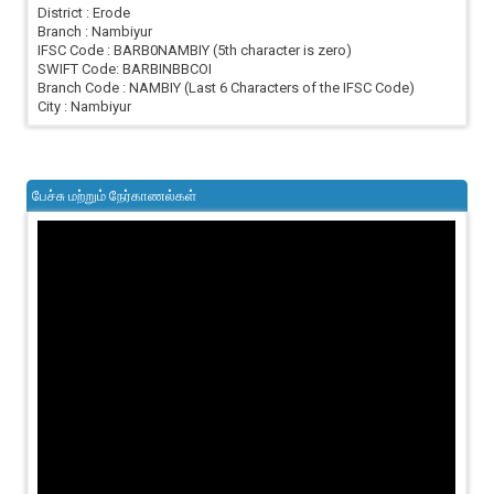
District : Erode
Branch : Nambiyur
IFSC Code : BARB0NAMBIY (5th character is zero)
SWIFT Code: BARBINBBCOI
Branch Code : NAMBIY (Last 6 Characters of the IFSC Code)
City : Nambiyur
பேச்சு மற்றும் நேர்காணல்கள்