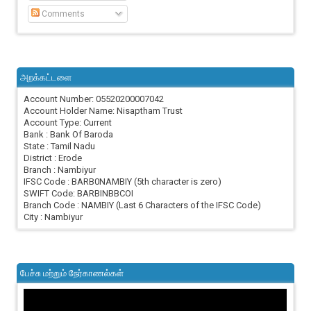
Comments
அறக்கட்டளை
Account Number: 05520200007042
Account Holder Name: Nisaptham Trust
Account Type: Current
Bank : Bank Of Baroda
State : Tamil Nadu
District : Erode
Branch : Nambiyur
IFSC Code : BARB0NAMBIY (5th character is zero)
SWIFT Code: BARBINBBCOI
Branch Code : NAMBIY (Last 6 Characters of the IFSC Code)
City : Nambiyur
பேச்சு மற்றும் நேர்காணல்கள்