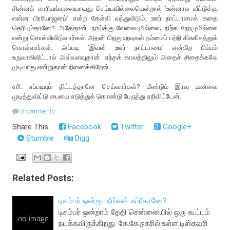
சின்னக் காரியங்களையாவது செய்யவில்லையென்றால் ‘உன்னால வீட்டுக்கு
என்ன பிரயோஜனம்’ என்ற கேள்வி வந்துவிடும். ஊர் நாட்டாமைக் கதை
தெரியும்தானே? அதேதான். நாய்க்கு வேலையுமில்லை; நிற்க நேரமுமில்லை
என்று சொல்லிவிடுவார்கள். அதன் பிறகு உறவுகள் நம்மைப் பற்றி கிசுகிசுத்துக்
கொள்வார்கள். அப்படி ’இவன் ஊர் நாட்டாமை’ என்கிற பிம்பம்
உருவாகிவிட்டால் அவ்வளவுதான். எந்தக் காலத்திலும் அதைச் சிதைக்கவே
முடியாது என்றுதான் நினைக்கிறேன்.
சரி. எப்படியும் திட்டத்தானே செய்வார்கள்? மீண்டும் இரவு உணவை
முடித்துவிட்டு பையை எடுத்துக் கொண்டு பேருந்து ஏறிவிட்டேன்.
3 comments
Share This:
Facebook
Twitter
Google+
Stumble
Digg
Related Posts:
டிசம்பர் ஒன்று- நீங்கள் ஃப்ரீதானே?
டிசம்பர் ஒன்றாம் தேதி சென்னையில் ஒரு கூட்டம்
நடக்கவிருக்கிறது. கே.கே.நகரில் உள்ள டிஸ்கவரி