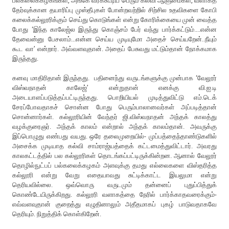
பல்கலைக்கழகங்கள், அங்கே வரக்கூடிய பெரும் கல்வி ஆளுமைகள், வளாகத்
தேர்வுக்கான தயாரிப்பு முஸ்தீபுகள் போன்றவற்றில் சிற்சில உதவிகளை கோபி
கலைக்கல்லூரிக்கும் செய்து கொடுங்கள் என்று கோரிக்கையை முன் வைத்த
போது ‘இந்த காலேஜ்ல இருந்து கொஞ்சம் பேர் வந்து பார்க்கட்டும்....என்ன
தேவைன்னு பேசலாம்...என்ன செய்ய முடியுமோ அதைச் செய்யறேன்..நீயும்
கூட வா’ என்றார். அவ்வளவுதான். அதைப் பேசுவது மட்டும்தான் நோக்கமாக
இருந்தது.
கனவு மாதிரிதான் இருந்தது. பதினைந்து வருடங்களுக்கு முன்பாக ‘வேலூர்
விஸ்வநாதன் காலேஜ்’ என்றுதான் எனக்கு வி.ஐ.டி
அடையாளப்படுத்தப்பட்டிருந்தது. பொறியியல் முடித்துவிட்டு எம்.டெக்
சேரப்போவதாகச் சொன்ன போது பெரும்பாலானவர்கள் அப்படித்தான்
சொன்னார்கள். கல்லூரியின் வேந்தர் ஜி.விஸ்வநாதன் அந்தக் காலத்து
வழக்குரைஞர். அந்தக் காலம் என்றால் அந்தக் காலம்தான். அவருக்கு
இப்பொழுது எண்பது வயது. ஒரே தலைமுறையில்- முப்பத்தைந்தாண்டுகளில்
அசைக்க முடியாத கல்வி சாம்ராஜ்யத்தைக் கட்டமைத்துவிட்டார். அவரது
காலகட்டத்தில் பல கல்லூரிகள் தொடங்கப்பட்டிருக்கின்றன. ஆனால் வேலூர்
தொழில்நுட்பப் பல்கலைக்கழகம் அளவுக்கு தமது எல்லைகளை விஸ்தரித்த
கல்லூரி என்று வேறு எதையாவது சுட்டிக்காட்ட இயலுமா என்று
தெரியவில்லை. ஒவ்வொரு வருடமும் தன்னைப் புதுப்பித்துக்
கொண்டேயிருக்கிறது. கல்லூரி வளாகத்தை நேரில் பார்க்காதவரைக்கும்-
எவ்வளவுதான் குறைத்து எழுதினாலும் அதீதமாகப் புகழ் பாடுவதாகவே
தெரியும். நிறுத்திக் கொள்கிறேன்.