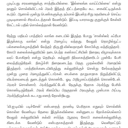
முடிப்பது சரவணனுக்கு சாத்தியமில்லை. ‘இல்லைங்க வாய்ப்பில்லை’ என்று
நானும் சொல்லிவிட்டால் அவர் இந்தத் திட்டத்தையே கூட கைவிட்டிருக்கக்
கூடும். ஆனால் மூன்று பெண்களுக்கு நம்மால் இயன்ற சிறு உதவியைச் செய்ய
முடியுமானால் சிரமப்படத்தான் வேண்டும். இப்படி யாராவது குறுக்குக் கேள்வி
கேட்டால் பதில் சொல்லத்தான் வேண்டும்.
நேற்று மதியம் பாத்திரம் வாங்க கடையில் இருந்த போது ‘சான்ஸ்லர் ஃப்ரீயா
இருக்காரு வாங்க’ என்று அழைப்பு வந்தது. வேலூர் தொழில்நுட்ப
பல்கலைக்கழகத்தின் வேந்தர் திரு.ஜி.விஸ்வநாதன் கோபிக்கு வந்திருந்தார்.
கோபி கலைக்கல்லூரியில் நடைபெற்ற கண்காட்சியின் நிறைவு விழாவுக்காக
வரப் போகிறார் என்று தெரியும். கல்லூரி நிர்வாகத்தினரிடம் முன்பே பேசி
வைத்திருந்தேன். நிகழ்ச்சி நிறைவடைந்த பிறகு முதல்வரின் அறையில்
இருந்தார். பாத்திரக்கடையிலிருந்து கல்லூரிக்குச் சென்று சேர்வதற்குள்
மூன்று முறை அழைத்துவிட்டார்கள். பைக்கை தாறுமாறாக நிறுத்திவிட்டு,
வியர்வையைத் துடைத்துக் கொண்டே ஓடி அறிமுகப்படுத்திக் கொண்டேன்.
அமரச் சொன்னார். அமர்ந்துவிட்டேன். நேருக்கு நேராக அமர்ந்து பேசிக்
கொண்டிருந்தேன். அவர் கிளம்பிய பிறகுதான் அவருக்கு முன்பாக அப்படி
அமர்ந்திருக்கக் கூடாது எனத் தோன்றியது.
‘வி.ஐ.டியில் படிச்சேன்’ என்பதைத் தாண்டி பெரிதாக எதுவும் சொல்லிக்
கொள்ள வேண்டிய தேவை இருக்கவில்லை. என்னுடைய நோக்கமெல்லாம்
வேலூர் கல்லூரியின் கல்வி சார்ந்த ஆதரவு கோபி கலைக்கல்லூரிக்கு
கிடைக்க வேண்டும் என்பதாகத்தான் இருந்தது. வெளிநாட்டுப்