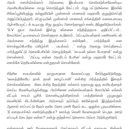
அவர் எனக்கெல்லாம் அவ்வளவு இயல்பாக செவிமடுக்கவேண்டிய
அவசியமேயில்லை. காது கொடுத்துக் கேட்டார். அது மட்டுமில்லை. இரவில்
சிங்கப்பூரிலிருந்து கல்லூரியின் முன்னாள் மாணவர் மஹாவீர் குறுஞ்செய்தி
அனுப்பியிருந்தார். வி.ஐ.டியின் முன்னாள் மாணவர் சங்கத்தின் வலையமைவு
ஆச்சரியமூட்டக் கூடியது. சிறு துரும்பு அசைந்தாலும் கண்டறிந்துவிடுவார்கள்.
‘G.V ஐயா அவர்கள் இன்று உங்களை சந்தித்ததாக குறிப்பிட்டார்...
கோபிசெட்டிபாளையம் சென்றதாக கூறினார்.. அப்படியென்றால் மணிகண்டன்
அவர்களை சந்தித்து இருக்கலாம் என்றேன்... பார்த்தேன் என
சொல்லும்போதே மகிழ்ச்சி .. மயக்கம் ..’ என்று அவரது செய்தியைப்
பார்த்துவிட்டு அலைபேசியில் அழைத்தேன். ‘பையன் நல்லா பேசறான்’ என்று
சொன்னார். ‘அப்படி என்ன அவரிடம் பேசின’ என்று மஹாவீர் கேட்டார்.
எனக்கே தெரியவில்லை என்றுதான் சொன்னேன்.
சிற்சில சமயங்களில் தாறுமாறான வேலைப்பளு சேர்ந்துவிடுகிறது.
‘உலகத்திலேயே நான் தான் உழைப்பாளி’ என்கிற அர்த்தத்தில் இதைச்
சொல்லவில்லை. கிடைக்கிற நேரத்தில் எல்லாம் ஏதாவது ஒரு காரியத்தைச்
செய்ய வேண்டியிருக்கிறது. பிரச்சினை என்னவென்றால் கோபியில் எங்கள்
வீட்டில் சாயம் பூசிக் கொண்டிருக்கிறார்கள். பாத்திரங்கள் முழுவதும்
வெளியில் கிடக்கின்றன. அம்மாவும் தம்பியும் ஊரில்தான் இருந்தார்கள்.
ஆனால் சாப்பாட்டு நேரம் தவிர அரை மணி நேரம் கூட ஒதுக்க முடியவில்லை.
‘நீ எதையாச்சும் கண்டுக்குறியா? உனக்கு வெளி வேலைதான் பெருசு...ஊடு
எப்படிக் கெடந்தா என்ன?’ என்று குற்றச்சாட்டுகளாக அம்மா அடுக்குகிறார்.
என்னதான் ஊர் வேலைகளைச் செய்தாலும் வீட்டில் ஏதாவது சின்னச்