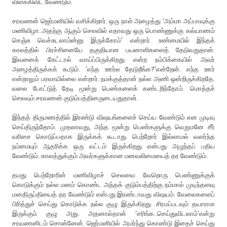
விளக்கிவிட வேண்டும்.
சரவணன் ஜெர்மனியில் வசிக்கிறார். ஒரு நாள் அழைத்து ‘அம்மா அப்பாவுக்கு
மணிவிழா..அதற்கு ஆகும் செலவில் எதாவது ஒரு பொண்ணுக்கு கல்யாணம்
செஞ்சு வெச்சுடலாம்ன்னு இருக்கோம்’ என்றார். உண்மையில் இந்தக்
காலத்தில் பிரச்சினையே தகுதியான பயனாளிகளைத் தேடுவதுதான்.
இவனைக் கேட்டால் வாய்ப்பிருக்கிறது என்ற நம்பிக்கையில் அவர்
அழைத்திருக்கக் கூடும். ‘எந்த ஊர்ல தேடுறீங்க?’என்றேன். எந்த ஊர்
என்றாலும் பரவாயில்லை என்றார். நமக்குத்தான் நல்ல அணி ஒன்றிருக்கிறதே.
வலை போட்டுத் தேடி மூன்று பெண்களைக் கண்டறிந்தோம். மொத்தச்
செலவும் சரவணன் குடும்பத்தினருடையதுதான்.
இந்தத் திருமணத்தில் இரண்டு விஷயங்களைச் செய்ய வேண்டும் என முடிவு
செய்திருந்தோம். முதலாவது, அந்த மூன்று பெண்களுக்கு வெறுமனே சீர்
வரிசை கொடுப்பதாக இருக்கக் கூடாது. பெற்றோர் இல்லாமல் வளர்ந்த
நம்மையும் ஆதரிக்க ஒரு வட்டம் இருக்கிறது என்பது அழுந்தப் பதிய
வேண்டும். காலத்துக்கும் அவர்களுக்கான மனவலிமையைத் தர வேண்டும்.
தமது பெற்றோரின் மணிவிழாச் செலவை வேறொரு பெண்ணுக்குக்
கொடுக்கும் நல்ல மனம் கொண்ட அந்தக் குடும்பத்திற்கு நம்மால் முடிந்தளவு
மனதிருப்தியைத் தர வேண்டும் என்பது இரண்டாவது விஷயம். வேலைகளைப்
பிரித்துச் செய்து கொடுக்க நல்ல குழு இருக்கிறது. சிரமப்படவும் தயாராக
இருக்கும் குழு அது. அதனால்தான் ‘சரிங்க..செய்துவிடலாம்’என்று
சரவணனிடம் சொன்னேன். ஜெர்மனியில் அமர்ந்து கொண்டு இதைச் செய்து