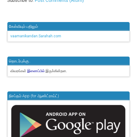
Subscribe to:
Post Comments (Atom)
கேள்வியும் பதிலும்
vaamanikandan.Sarahah.com
தொடர்புக்கு..
விவரங்கள்
இருக்கின்றன.
இணைப்பில்
நிசப்தம் App (for ஆண்ட்ராய்ட்)