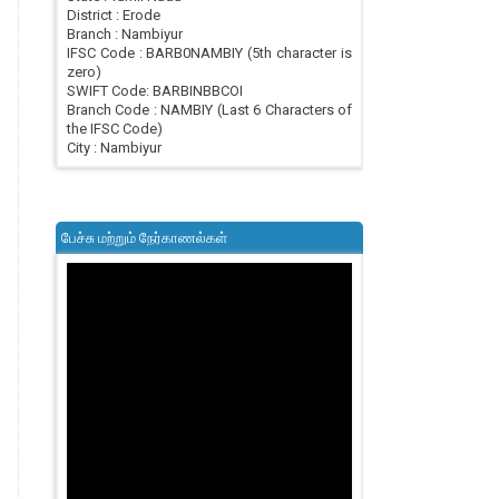
District : Erode
Branch : Nambiyur
IFSC Code : BARB0NAMBIY (5th character is
zero)
SWIFT Code: BARBINBBCOI
Branch Code : NAMBIY (Last 6 Characters of
the IFSC Code)
City : Nambiyur
பேச்சு மற்றும் நேர்காணல்கள்