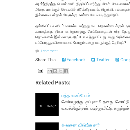
அமர்ந்திருந்த பெண்மணி திரும்பிப்பார்த்து மிகக் கேவலமாகச்
அதை எனக்குச் சொல்லிச் சிரிக்கிறாளாம். சிறுக்கி. நல்
இல்லையென்றால் சிலருக்கு மண்டையே வெடித்துவிடும்.
தள்ளிவிட்டவனிடம் சொல்ல வந்தது கூட தொண்டைக்குள் உரு
கவனத்தை திசை மாற்றுவதற்கு செல்போன்தான் உற்ற தோழ
நொடிகளில் இன்னொரு ஆட்டோ வந்துவிட்டது. அது பிரச்சினைய
எப்பொழுது வினையாகப் போகும் என்று யாருக்குத் தெரியும்?
1 comment
Share This:
Facebook
Twitter
Goog
Related Posts:
பத்த வைப்போம்
செல்லமுத்து குப்புசாமி தனது ‘கொட்
வைத்திருந்தார். படித்துவிட்டு கருத்த
அவனை விடுங்க சார்