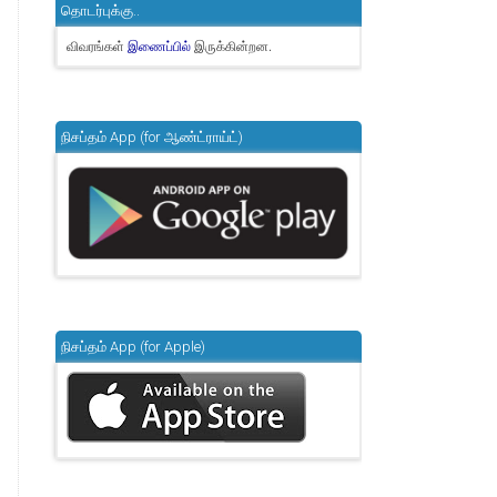
தொடர்புக்கு..
விவரங்கள்
இருக்கின்றன.
இணைப்பில்
நிசப்தம் App (for ஆண்ட்ராய்ட்)
நிசப்தம் App (for Apple)