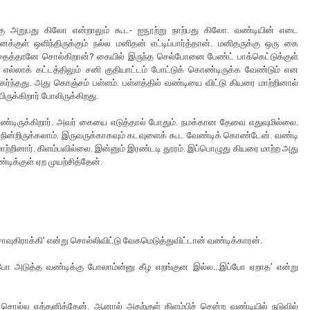
ுக்கு அறுபது கிலோ என்றாலும் கூட- ஐநூற்று நாற்பது கிலோ. வண்டியின் எடை
குள் ஒளிந்திருக்கும் நல்ல மனிதன் எட்டிப்பார்த்தான். மனிதருக்கு ஒரு கை
்லதைத்தானே சொல்கிறான்? கையில் இருந்த செல்போனை பேண்ட் பாக்கெட்டுக்குள்
ல்லாக் கட்டத்திலும் சனி குதியாட்டம் போட்டுக் கொண்டிருக்க வேண்டும் என
ர்ந்தது. அது கொஞ்சம் பள்ளம். பள்ளத்தில் வண்டியை விட்டு கியரை மாற்றினால்
ிருக்கிறார் போலிருக்கிறது.
ொண்டிருக்கிறார். அவர் கையை எடுத்தால் போதும். நமக்கான தேவை எதுவுமில்லை.
 நின்றிருக்கலாம். இருவருக்காகவும் கடவுளைக் கூட வேண்டிக் கொண்டேன். வண்டி
 மாற்றினார். கிளம்பவில்லை. இன்னும் இரண்டடி தூரம். இப்பொழுது கியரை மாற்ற அது
்டிக்குள் ஏற முயற்சித்தேன்.
சாவுகிராக்கி’ என்று சொல்லிவிட்டு வேகமெடுத்துவிட்டான் வண்டிக்காரன்.
ப்போ அடுத்த வண்டிக்கு போலாம்ன்னு கீழ எறங்குன இல்ல...இப்போ ஏறாத’ என்று
 சொல்ல எத்தனித்தேன். ஆனால் அதற்குள் கிளம்பிச் சென்ற வண்டியில் நடுவில்