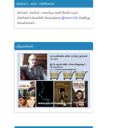
அறக்கட்டளை- பரிசீலனை
நிசப்தம் அறக்கட்டளைக்கு உதவி கோரி வரும்
விண்ணப்பங்களின் நிலவரத்தை
இணைப்பில்
தெரிந்து
கொள்ளலாம்.
புத்தகங்கள்..