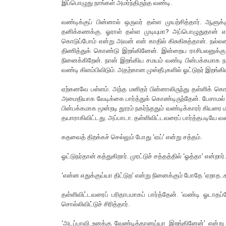
இப்பொழுது நாங்கள் அமர்ந்திருந்த வண்டி.
வண்டிக்குப் பின்னால் ஒருவர் தள்ள முயற்சித்தார். ஆள
தனிக்கணக்கு. ஓராள் தள்ள முடியுமா? அப்பொழுதுதான் எனக்
கொடுப்போம் என்று அவன் என் காதில் கிசுகிசுத்தான். நல
திணித்துக் கொண்டு இறங்கினேன். இன்றைய ராசிபலனுக்கு எ
நினைக்கிறேன். நான் இறங்கிய சமயம் வண்டி பின்பக்கமாக நக
வண்டி கிளம்பிவிடும். அதற்கான முஸ்தீபுகளில் ஓட்டுநர் இறங்கிய
ஏற்கனவே பள்ளம். அந்த மனிதர் பின்னாலிருந்து தள்ளிக் க
அமைதியாக வேடிக்கை பார்த்துக் கொண்டிருந்தேன். பேசாமல்
பின்பக்கமாக மூன்றடி தூரம் நகர்ந்ததும் வண்டிக்காரர் கியரை
தயாராகிவிட்டது. அப்பாடா. தள்ளிவிட்டவரைப் பார்த்தபடியே வண
கதவைத் திறக்கச் செல்லும் போது ‘ஏய்’ என்று சத்தம்.
ஓட்டுநர்தான் கத்துகிறார். முரட்டுச் சத்தத்தில் ‘ஓத்தா’ என்றார்.
‘என்ன எதுக்குய்யா திட்டுற’ என்று நினைக்கும் போதே ‘ஏறாத..
தள்ளிவிட்டவரைப் பரிதாபமாகப் பார்த்தேன். ‘வண்டி ஓடாத
சொல்லிவிட்டுச் சிரித்தார்.
‘அடப்பாவி..உனக்கு வேண்டித்தானய்யா இறங்கினேன்’ என்று