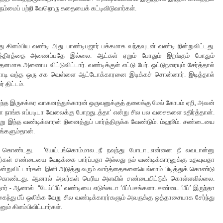
 நம்மைப் பற்றி வேறொரு கதையைக் கட்டிவிடுவார்கள்.
ு கிளம்பிய வண்டி அது. பாண்டிபஜார் பக்கமாக வந்தவுடன் வண்டி நின்றுவிட்டது.
எந்திரத்தை அணைப்பதே இல்லை. ஆட்கள் ஏறும் போதும் இறங்கும் போதும்
தனமாக அணைய விட்டுவிட்டார். வண்டிக்குள் எட்டு பேர். ஓட்டுநரையும் சேர்த்தால்
்னாடி வந்த ஒரு சக வெள்ளை ஆட்டோக்காரனை இடிக்கச் சொன்னார். இடித்தால்
 திட்டம்.
வந்த இருசக்கர வாகனத்துக்காரன் ஒருவனுக்குத் தலைக்கு மேல் கோபம் ஏறி, அவன்
துனா நாங்க எப்படிடா வேலைக்கு போறது..த்தா’ என்று சில பல வசைகளை உதிர்த்தான்.
று இந்த வண்டிக்காரன் நினைத்துப் பார்த்திருக்க வேண்டும். ம்ஹூம். சண்டையை
ாங்களும்தான்.
ுக் கொண்டது. ‘யேய்...ங்கொம்மால...நீ நவுந்து போடா...என்னை நீ லவடான்னு
ர்கள் சண்டையை வேடிக்கை பார்ப்பதா அல்லது நம் வண்டிக்காரனுக்கு உதவுவதா
்றுவிட்டார்கள். இனி அடுத்து வரும் வார்த்தைகளையெல்லாம் பிடித்துக் கொண்டு
் கொண்டது. ஆனால் அவர்கள் பெரிய அளவில் சண்டையிட்டுக் கொள்ளவில்லை.
ர் - ஆனால் “டேய்‘பீப்’ வண்டியை எடுங்கடா ‘பீப்’பசங்களா..சண்டை ‘பீப்’ இருந்தா
ன்கைந்து பீப் ஒலிக்க வேறு சில வண்டிக்காரர்களும் அவருக்கு ஒத்தாசையாக சேர்ந்து
ம் கிளம்பிவிட்டார்கள்.