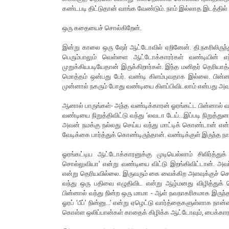
கண்டபடி திட்டுதான் வாங்க வேண்டும். நாம் இல்லாத இடத்தில்
ஒரு கதையைச் சொல்கிறேன்.
இன்று காலை ஒரு ஷேர் ஆட்டோவில் ஏறினேன். தி.நகரிலிருந்த
பெரும்பாலும் வெள்ளை ஆட்டோக்காரர்கள் வண்டியின் 
முறுக்கியபடியேதான் இருக்கிறார்கள். இந்த மனிதர் தெரியாத்
மொத்தம் ஒன்பது பேர். வண்டி கிளம்புவதாக இல்லை. பின
முன்னால் நகரும் போது வண்டியை கிளப்பிவிடலாம் என்பது அவர்
ஆனால் பாருங்கள்- அந்த வண்டிக்காரன் ஓரங்கட்ட பின்னால் 
வண்டியை நிறுத்திவிட்டு வந்து ‘லவடா டேய்...இப்படி நிறுத்
அவன் நமக்கு நல்லது செய்ய வந்து மாட்டிக் கொண்டான் என்
வேடிக்கை பார்த்துக் கொண்டிருந்தான். வண்டிக்குள் இருந்த ந
ஓரங்கட்டிய ஆட்டோக்காரனுக்கு முடியெல்லாம் சிலிர்த்த
சொல்லுவியா’ என்று வண்டியை விட்டு இறங்கிவிட்டான். அவ
என்று தெரியவில்லை. இருவரும் கை வைக்கிற அளவுக்குச் சென
வந்து ஒரு பதிவை எழுதிவிட என்று ஆழ்மனது விழித்துக
பின்னால் வந்து நின்ற ஒரு மாமா - ஆள் நவநாகரிகமாக இருந்தா
ஓரப் ‘பீப்’ நின்னு...’ என்று ஏழெட்டு வார்த்தைகளுள்ளாக நா
கொள்ள ஒலிப்பான்கள் காதைக் கிழிக்க ஆட்டோவும், பைக்காரனு