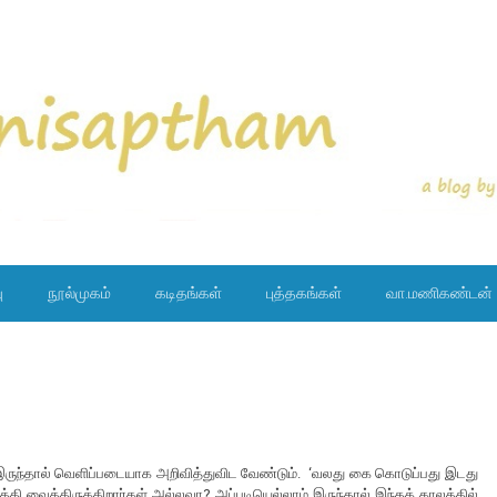
ு
நூல்முகம்
கடிதங்கள்
புத்தகங்கள்
வா.மணிகண்டன்
க இருந்தால் வெளிப்படையாக அறிவித்துவிட வேண்டும். ‘வலது கை கொடுப்பது இடது
ுத்தி வைத்திருக்கிறார்கள் அல்லவா? அப்படியெல்லாம் இருந்தால் இந்தக் காலத்தில்