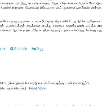
 சிரித்தாள். ஓட்டுநர், சாவுகிராக்கிக்குப் பிறகு ஏதோ சொல்லியிருக்க வேண்டும்.
லதைச் சொல்கிறார்களோ இல்லையோ இப்படியான கெட்டதுகளைச் சொல்லிவிடுவார்கள்.
வமில்லாத ஒரு உருண்டையாக மாறி உருளத் தொடங்கிவிட்டது. இப்பொழுதெல்லாம்
ன். பேண்ட்டுக்குள் வைத்ததை எடுத்து எதையோ நோண்டினேன். அடுத்த சில
ில்லை. ஆனால் முதல் வரிதான் திரும்பத் திரும்ப நினைவில் வந்து போனது. எது
le+
Stumble
Digg
டு மொழக்கு’ நாவலின் பிரதியை அச்சாவதற்கு முன்பாக அனுப்பி
ுச் சொல்லச் சொல்லி…
Read More