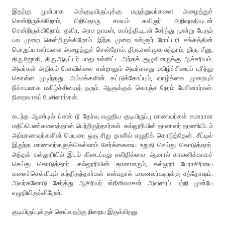
இதற்கு முன்பாக அக்குடியிருப்புக்கு மருத்துவர்களை அழைத்துச்
சென்றிருக்கிறோம்; பிறிதொரு சமயம் கவிஞர் அறிவுமதியுடன்
சென்றிருக்கிறோம். தவிர, அரசு தாமஸ், கார்த்தியுடன் சேர்ந்து மூன்று பேரும்
பல முறை சென்றிருக்கிறோம். இந்த முறை உள்ளூர் ரோட்டரி சங்கத்தின்
பொறுப்பாளர்களை அழைத்துச் சென்றோம். திரு.சண்முக சுந்தரம், திரு. சீனு,
திரு.ஜோதி, திரு.ஆடிட்டர் பாலு உள்ளிட்ட அந்தக் குழுவினருக்கு ஆச்சரியம்.
அவர்கள் அதிகம் பேசவில்லை என்றாலும் அவர்களது மகிழ்ச்சியைப் புரிந்து
கொள்ள முடிந்தது. அம்மக்களின் கட்டுக்கோப்பும், வாழ்க்கை முறையும்
நிச்சயமாக மகிழ்ச்சியைத் தரும். ஆளுக்குக் கொஞ்ச நேரம் பேசினார்கள்.
நிறைவாகப் பேசினார்கள்.
கடந்த ஆண்டில் ப்ளஸ் டூ தேர்வு எழுதிய குடியிருப்பு மாணவர்கள் சுமாரான
மதிப்பெண்களைத்தான் பெற்றிருந்தார்கள். கல்லூரியின் தாளாளர் தரணியிடம்
அம்மாணவர்களின் பெயரை ஒரு சிறு தாளில் எழுதிக் கொடுத்தேன். சீட்டில்
இருந்த மாணவர்களுக்கெல்லாம் சேர்க்கையை உறுதி செய்து கொடுத்தார்.
அந்தக் கல்லூரியில் இடம் கிடைப்பது எளிதில்லை. ஆனால் காலனிக்காகச்
செய்து கொடுத்தார். கல்லூரியின் தாளாளரும், கல்லூரி பேராசிரியை
கலைச்செல்வியும் வந்திருந்தார்கள் என்பதால் மாணவர்களுக்கு சந்தோஷம்.
அவர்களோடு சேர்த்து ஆசிரியர் ஸ்ரீனிவாசன். அவரைப் பற்றி முன்பே
எழுதியிருக்கிறேன்.
குடியிருப்புக்குச் செய்வதற்கு நிறைய இருக்கிறது.