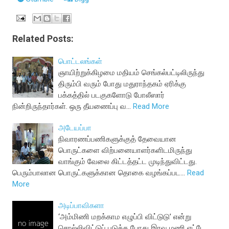
Related Posts:
பொட்டலங்கள்
ஞாயிற்றுக்கிழமை மதியம் செங்கல்பட்டிலிருந்து
திரும்பி வரும் போது மதுராந்தகம் ஏரிக்கு
பக்கத்தில் படகுகளோடு போலீஸார்
நின்றிருந்தார்கள். ஒரு தீயணைப்பு வ…
Read More
அடேயப்பா
நிவாரணப்பணிகளுக்குத் தேவையான
பொருட்களை விற்பனையாளர்களிடமிருந்து
வாங்கும் வேலை கிட்டத்தட்ட முடிந்துவிட்டது.
பெரும்பாலான பொருட்களுக்கான தொகை வழங்கப்பட…
Read
More
அடிப்பாவிகளா
‘அம்மிணி மறக்காம எழுப்பி விட்டுடு’ என்று
சொல்லிவிட்டுப் படுத்த போது இரவு மணி எட்டே