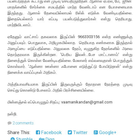
பயன்படுத்தக் கூடாது என முடிவு செய்திருந்தேன். ஆனால் ஏப்ரல், மே, ஜூன்
மாதங்களில் சேர்க்கை சமயத்தில் மாற்ற வேண்டாம் என யோசனையாக
இருந்தது. ஆனால் தேவையில்லாமல் ரிஸ்க் எடுக்க வேண்டியதில்லை.
இதையெல்லாம் யார் எப்படி பயன்படுத்துவார்கள் என்று தெரியாது.
மாற்றிவிடலாம்.
ஏதேனும் வாட்சாப் தகவலாக இருப்பின் 9663303156 என்ற எண்ணுக்கு
அனுப்பவும். பொதுவாக, அறிமுகமில்லாத தெரியாத எண்களாக இருந்தால்
அழைப்பை எடுப்பதில்லை. அலுவலக நேரம், எழுதுகிற நேரங்களில் அவை
தொந்தரவாக இருக்கின்றன. 'பெரிய இவன்...பேச மாட்டானாம்' என்று
நினைத்துக் கொள்ள வேண்டியதில்லை. மேலாளர் எவ்வளவுதான் பொறுத்துக்
கொள்வார். 'ஆன்னா ஊன்னா ஃபோனை எடுத்துட்டு போயிடுறான்' என்று
நினைக்க வாய்ப்புகள் அதிகம்.
அத்தியாவசியமாக இருப்பின் இருவருக்கும் தோதான நேரத்தை முடிவு
செய்து கொண்டு பேசலாம். அதில் பிரச்சினையில்லை.
மின்னஞ்சல் எப்பொழுதும் சிறப்பு: vaamanikandan@gmail.com
நன்றி.
2 comments
Share This:
Facebook
Twitter
Google+
Stumble
Digg