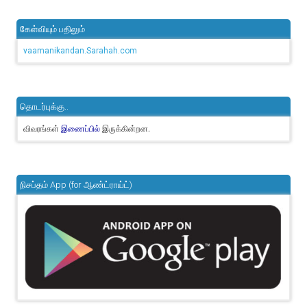
கேள்வியும் பதிலும்
vaamanikandan.Sarahah.com
தொடர்புக்கு..
விவரங்கள்
இருக்கின்றன.
இணைப்பில்
நிசப்தம் App (for ஆண்ட்ராய்ட்)