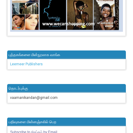
புத்தகங்களை மின்நூலாக வாங்க
Leemeer Publishers
தொடர்புக்கு
vaamanikandan@gmail.com
பதிவுகளை மின்னஞ்சலில் பெற
Subscribe to நிசப்தம் by Email