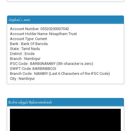
அறக்கட்டளை
Account Number: 05520200007042
Account Holder Name: Nisaptham Trust
Account Type: Current
Bank : Bank Of Baroda
State : Tamil Nadu
District : Erode
Branch : Nambiyur
IFSC Code : BARB0NAMBIY (5th character is zero)
SWIFT Code: BARBINBBCOI
Branch Code : NAMBIY (Last 6 Characters of the IFSC Code)
City : Nambiyur
பேச்சு மற்றும் நேர்காணல்கள்