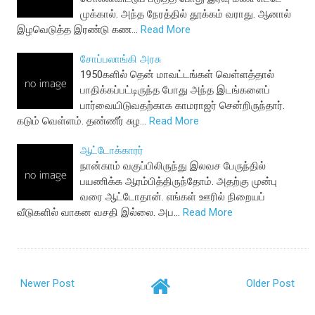
முக்கால். அந்த நேரத்தில் தூக்கம் வராது. ஆனால்
இழவெடுத்த இரண்டு கண…
Read More
சோப்பலாங்கி அரசு
1950களில் தென் மாவட்டங்கள் வெள்ளத்தால்
பாதிக்கப்பட்டிருந்த போது அந்த இடங்களைப்
பார்வையிடுவதற்காக காமராஜர் சென்றிருந்தார்.
கடும் வெள்ளம். தண்ணீர் சுழ…
Read More
ஆட்டோக்காரர்
நான்காம் வகுப்பிலிருந்து இலவச பேருந்தில்
பயணிக்க ஆரம்பித்திருந்தோம். அதற்கு முன்பு
வரை ஆட்டோதான். எங்கள் ஊரில் நிறையப்
வீடுகளில் வாகன வசதி இல்லை. அப…
Read More
Newer Post
Older Post