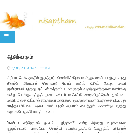
SKIP TO CONTENT
ஆசிர்வாதம்
4/30/2018 09:51:00 AM
அம்மா பெங்களூரில் இருந்தார். வெள்ளிக்கிழமை அலுவலகம் முடிந்து வந்து
கிளம்பி அவரைக் கொண்டு போய் ஊரில் விடும் போது மணி
மூன்றாகியிருந்தது. ஒட்டன் சத்திரம் போக முதல் பேருந்து எத்தனை மணிக்கு
என்று போக்குவரத்துத் துறை நண்பரிடம் கேட்டு வைத்திருந்தேன். மூன்றரை
மணி. அதை விட்டால் நான்கரை மணிக்கு . மூன்றரை மணி பேருந்தை பிடிப்பது
சாத்தியமில்லை. அரை மணி நேரம் அலாரம் வைத்துக் கொண்டு படுத்து
எழுந்த போது அம்மா திட்டினார்.
'ஏண்டா எந்நேரமும் ஓடிட்டே இருக்க?' என்ற அவரது வழக்கமான
குற்றச்சாட்டு. எதையோ சொல்லி சமாளித்துவிட்டு பேருந்தில் ஏறினால்