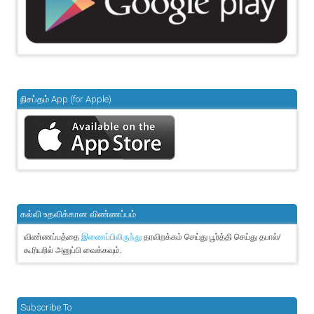
நிசப்தம் App (for Apple)
கல்வி உதவிக்கான விண்ணப்பம்
விண்ணப்பத்தை
தரவிறக்கம் செய்து பூர்த்தி செய்து தபால்/
இணைப்பிலிருந்து
கூரியரில் அனுப்பி வைக்கவும்.
Subscribe To