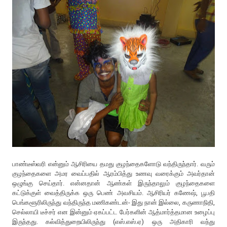
பாண்டீஸ்வரி என்னும் ஆசிரியை தமது குழந்தைகளோடு வந்திருந்தார். வரும்
குழந்தைகளை அமர வைப்பதில் ஆரம்பித்து உணவு வரைக்கும் அவர்தான்
ஒழுங்கு செய்தார். என்னதான் ஆண்கள் இருந்தாலும் குழந்தைகளை
கட்டுக்குள் வைத்திருக்க ஒரு பெண் அவசியம். ஆசிரியர் கணேஷ், பூபதி
பெங்களூரிலிருந்து வந்திருந்த மணிகண்டன்- இது நான் இல்லை, கருணாநிதி,
செல்லாயி டீச்சர் என இன்னும் ஏகப்பட்ட பேர்களின் ஆத்மார்த்தமான உழைப்பு
இருந்தது. கல்வித்துறையிலிருந்து (எஸ்.எஸ்.ஏ) ஒரு அதிகாரி வந்து