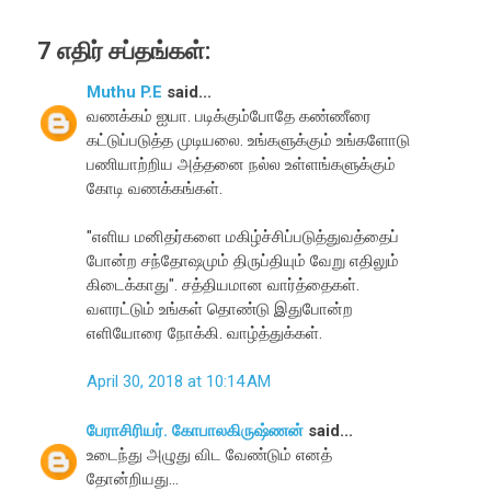
7 எதிர் சப்தங்கள்:
Muthu P.E
said...
வணக்கம் ஐயா. படிக்கும்போதே கண்ணீரை
கட்டுப்படுத்த முடியலை. உங்களுக்கும் உங்களோடு
பணியாற்றிய அத்தனை நல்ல உள்ளங்களுக்கும்
கோடி வணக்கங்கள்.
"எளிய மனிதர்களை மகிழ்ச்சிப்படுத்துவத்தைப்
போன்ற சந்தோஷமும் திருப்தியும் வேறு எதிலும்
கிடைக்காது". சத்தியமான வார்த்தைகள்.
வளரட்டும் உங்கள் தொண்டு இதுபோன்ற
எளியோரை நோக்கி. வாழ்த்துக்கள்.
April 30, 2018 at 10:14 AM
பேராசிரியர். கோபாலகிருஷ்ணன்
said...
உடைந்து அழுது விட வேண்டும் எனத்
தோன்றியது...