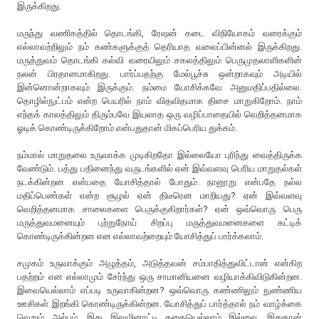
இருக்கிறது.
மருந்து வணிகத்தில் தொடங்கி, ரேஷன் கடை விநியோகம் வரைக்கும்
எல்லாவற்றிலும் நம் கண்களுக்குத் தெரியாத வலைப்பின்னல் இருக்கிறது.
மருத்துவம் தொடங்கி கல்வி வரையிலும் சகலத்திலும் பெருமுதலாளிகளின்
நலன் பிரதானமாகிறது. பார்ப்பதற்கு மேல்பூச்சு ஒன்றாகவும் அடியில்
இன்னொன்றாகவும் இருக்கும். நம்மை யோசிக்கவே அனுமதிப்பதில்லை.
தொழில்நுட்பம் என்ற பெயரில் நாம் விதவிதமாக திசை மாறுகிறோம். நாம்
எந்தக் காலத்திலும் திரும்பவே இயலாத ஒரு வழிப்பாதையில் வெறித்தனமாக
ஓடிக் கொண்டிருக்கிறோம் என்பதுதான் மிகப்பெரிய துக்கம்.
நம்மால் மாறுதலை உருவாக்க முடிகிறதோ இல்லையோ புரிந்து வைத்திருக்க
வேண்டும். பத்து பதினைந்து வருடங்களில் ஏன் இவ்வளவு பெரிய மாறுதல்கள்
நடக்கின்றன என்பதை யோசித்தால் போதும். நானூறு என்பதே நல்ல
மதிப்பெண்கள் என்ற சூழல் ஏன் திடீரென மாறியது? ஏன் இவ்வளவு
வெறித்தனமாக சாலைகளை பெருக்குகிறார்கள்? ஏன் ஒவ்வொரு பெரு
மருத்துவமனையும் புற்றுநோய் சிறப்பு மருத்துவமனைகளை கட்டிக்
கொண்டிருக்கின்றன என எல்லாவற்றையும் யோசித்துப் பார்க்கலாம்.
சமுகம் உருவாக்கும் அழுத்தம், அடுத்தவன் சம்பாதித்துவிட்டான் என்கிற
பதற்றம் என எல்லாமும் சேர்ந்து ஒரு சாமானியனை வழியாக்கிவிடுகின்றன.
இவையெல்லாம் எப்படி உருவாகின்றன? ஒவ்வொரு கண்ணிலும் நுண்ணிய
ஊசிகள் இறங்கி கொண்டிருக்கின்றன. யோசித்துப் பார்த்தால் நம் வாழ்க்கை
வெறும் அல்பம். இது இலுமினாட்டி கதையெல்லாம் இல்லை. இதுதான்