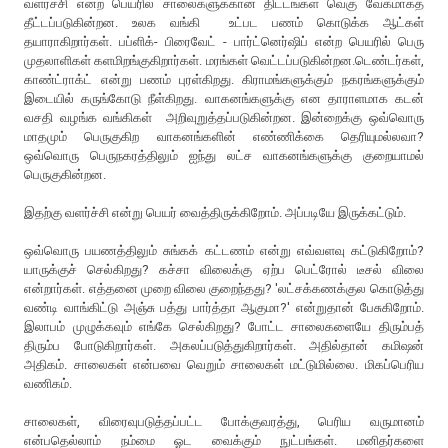
வளர்ச்சி என்ற பெயரில் சாலைகளுக்கான திட்டங்கள் வெகு வேகமாகத்
தீட்டப்படுகின்றன. உலக வங்கி உட்பட பணம் கொடுக்க ஆட்கள்
தயாராகிறார்கள். பப்ளிக்- பிரைவேட் - பார்ட்னெர்ஷிப் என்ற பெயரில் பெரு
முதலாளிகள் களமிறங்குகிறார்கள். மரங்கள் வெட்டப்படுகின்றன.டெண்டர்கள்,
காண்ட்ராக்ட் என்று பணம் புரள்கிறது. கிராமங்களுக்கும் நகரங்களுக்கும்
இடையில் கருங்கோடு நீள்கிறது. வாகனங்களுக்கு என தாராளமாக கடன்
வசதி வழங்க வங்கிகள் அறிவுறுத்தப்படுகின்றன. இன்றைக்கு ஒவ்வொரு
மாதமும் பெருகுகிற வாகனங்களின் எண்ணிக்கை தெரியுமல்லவா?
ஒவ்வொரு பெருநகரத்திலும் ஐந்து லட்ச வாகனங்களுக்கு குறையாமல்
பெருகுகின்றன.
இதற்கு வளர்ச்சி என்று பெயர் வைத்திருக்கிறோம். அப்படியே இருக்கட்டும்.
ஒவ்வொரு பயணத்திலும் சுங்கக் கட்டணம் என்று எவ்வளவு கட்டுகிறோம்?
யாருக்குச் செல்கிறது? கச்சா விலைக்கு ஏற்ப பெட்ரோல் டீசல் விலை
என்றார்கள். எத்தனை முறை விலை குறைந்தது? 'லட்சக்கணக்குல கொடுத்து
வண்டி வாங்கிட்டு அஞ்சு பத்து பார்த்தா ஆகுமா?' என்றுதான் பேசுகிறோம்.
இலாபம் முழுக்கவும் எங்கே செல்கிறது? போட்ட சாலைகளையே திரும்பத்
திரும்ப போடுகிறார்கள். அகலப்படுத்துகிறார்கள். அதில்தான் கமிஷன்
அதிகம். சாலைகள் என்பவை வெறும் சாலைகள் மட்டுமில்லை. மிகப்பெரிய
வணிகம்.
சாலைகள், விரைவுபடுத்தப்பட்ட போக்குவரத்து, பெரிய வருமானம்
என்பதெல்லாம் நம்மை ஓட வைக்கும் நுட்பங்கள். மனிதர்களை