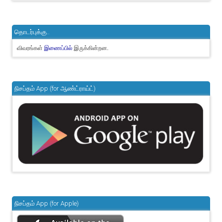
தொடர்புக்கு..
விவரங்கள்
இருக்கின்றன.
இணைப்பில்
நிசப்தம் App (for ஆண்ட்ராய்ட்)
நிசப்தம் App (for Apple)