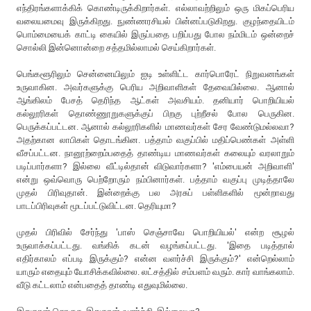
எந்திரங்களாக்கிக் கொண்டிருக்கிறார்கள். எல்லாவற்றிலும் ஒரு மிகப்பெரிய
வலையமைவு இருக்கிறது. நுண்ணரசியல் பின்னப்படுகிறது. குழந்தையிடம்
பொம்மையைக் காட்டி கையில் இருப்பதை பறிப்பது போல நம்மிடம் ஒன்றைச்
சொல்லி இன்னொன்றை சத்தமில்லாமல் செய்கிறார்கள்.
பெங்களூரிலும் சென்னையிலும் ஐடி உள்ளிட்ட கார்பொரேட் நிறுவனங்கள்
உருவாகின. அவர்களுக்கு பெரிய அறிவாளிகள் தேவையில்லை. ஆனால்
ஆங்கிலம் பேசத் தெரிந்த ஆட்கள் அவசியம். தனியார் பொறியியல்
கல்லூரிகள் தொண்ணூறுகளுக்குப் பிறகு புற்றீசல் போல பெருகின.
பெருக்கப்பட்டன. ஆனால் கல்லூரிகளில் மாணவர்கள் சேர வேண்டுமல்லவா?
அதற்கான லாபிகள் தொடங்கின. பத்தாம் வகுப்பில் மதிப்பெண்கள் அள்ளி
வீசப்பட்டன. நானூற்றைம்பதைத் தாண்டிய மாணவர்கள் கலையும் வரலாறும்
படிப்பார்களா? இல்லை வீட்டில்தான் விடுவார்களா? 'எம்பையன் அறிவாளி'
என்று ஒவ்வொரு பெற்றோரும் நம்பினார்கள். பத்தாம் வகுப்பு முடித்தாலே
முதல் பிரிவுதான். இன்றைக்கு பல அரசுப் பள்ளிகளில் மூன்றாவது
பாடப்பிரிவுகள் மூடப்பட்டுவிட்டன. தெரியுமா?
முதல் பிரிவில் சேர்ந்து 'பாஸ் செஞ்சாவே பொறியியல்' என்ற சூழல்
உருவாக்கப்பட்டது. வங்கிக் கடன் வழங்கப்பட்டது. 'இதை படித்தால்
எதிர்காலம் எப்படி இருக்கும்? என்ன வளர்ச்சி இருக்கும்?' என்றெல்லாம்
யாரும் எதையும் யோசிக்கவில்லை. லட்சத்தில் சம்பளம் வரும். கார் வாங்கலாம்.
வீடு கட்டலாம் என்பதைத் தாண்டி எதுவுமில்லை.