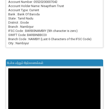
Account Number: 05520200007042
Account Holder Name: Nisaptham Trust
Account Type: Current
Bank : Bank Of Baroda
State : Tamil Nadu
District : Erode
Branch : Nambiyur
IFSC Code : BARB0NAMBIY (5th character is zero)
SWIFT Code: BARBINBBCOI
Branch Code : NAMBIY (Last 6 Characters of the IFSC Code)
City : Nambiyur
பேச்சு மற்றும் நேர்காணல்கள்