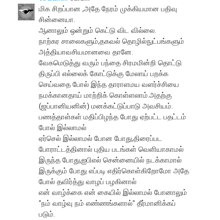
மிக சிறப்பான ,அதே நேரம் முக்கியமான பதிவு
சின்னையா.
ஆனாலும் ஒன்றும் கெட்டு விட வில்லை.
நாற்கர சாலைகளும்,தகவல் தொழில்நுட்பங்களும்
அத்தியாவசியமானவை தானே.
வேகமெடுத்து வரும் பந்தை சிரமமின்றி தொட்டு
திருப்பி எல்லைக் கோட்டுக்கு மேலாய் பறக்க
செய்வதை போல் இந்த தாராளமய வளர்ச்சியை
நமக்கானதாய் மாற்றிக் கொள்ளலாம்.அதற்கு
(ஜப்பானியனின்) மனக்கட்டுப்பாடு அவசியம்.
பணத்தாள்கள் மதிப்பிழந்த போது ஏற்பட்ட பதட்டம்
போல் இல்லாமல்
ஏர்செல் இல்லாமல் போன போது,திரைப்பட
போராட்டத்தினால் புதிய படங்கள் வெளியாகாமல்
இருந்த போது,ஐபிஎல் சென்னையில் நடக்காமால்
இருக்கும் போது எப்படி எதிர்கொள்கிறோமோ அதே
போல் தவிர்த்து வாழப் பழகினால்
என் வாழ்க்கை என் கையில் இல்லாமல் போனாலும்
"நம் வாழ்வு நம் எண்ணங்களால்" தீர்மானிக்கப்
படும்.