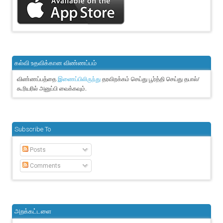
கல்வி உதவிக்கான விண்ணப்பம்
விண்ணப்பத்தை
தரவிறக்கம் செய்து பூர்த்தி செய்து தபால்/
இணைப்பிலிருந்து
கூரியரில் அனுப்பி வைக்கவும்.
Subscribe To
Posts
Comments
அறக்கட்டளை