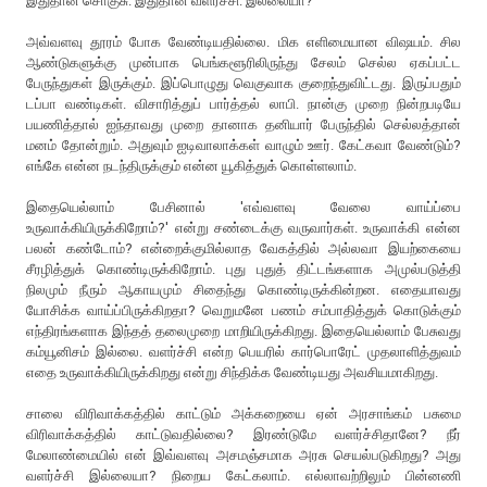
இதுதான் சொகுசு. இதுதான் வளர்ச்சி. இல்லையா?
அவ்வளவு தூரம் போக வேண்டியதில்லை. மிக எளிமையான விஷயம். சில
ஆண்டுகளுக்கு முன்பாக பெங்களூரிலிருந்து சேலம் செல்ல ஏகப்பட்ட
பேருந்துகள் இருக்கும். இப்பொழுது வெகுவாக குறைந்துவிட்டது. இருப்பதும்
டப்பா வண்டிகள். விசாரித்துப் பார்த்தல் லாபி. நான்கு முறை நின்றபடியே
பயணித்தால் ஐந்தாவது முறை தானாக தனியார் பேருந்தில் செல்லத்தான்
மனம் தோன்றும். அதுவும் ஐடிவாலாக்கள் வாழும் ஊர். கேட்கவா வேண்டும்?
எங்கே என்ன நடந்திருக்கும் என்ன யூகித்துக் கொள்ளலாம்.
இதையெல்லாம் பேசினால் 'எவ்வளவு வேலை வாய்ப்பை
உருவாக்கியிருக்கிறோம்?' என்று சண்டைக்கு வருவார்கள். உருவாக்கி என்ன
பலன் கண்டோம்? என்றைக்குமில்லாத வேகத்தில் அல்லவா இயற்கையை
சீரழித்துக் கொண்டிருக்கிறோம். புது புதுத் திட்டங்களாக அமுல்படுத்தி
நிலமும் நீரும் ஆகாயமும் சிதைந்து கொண்டிருக்கின்றன. எதையாவது
யோசிக்க வாய்ப்பிருக்கிறதா? வெறுமனே பணம் சம்பாதித்துக் கொடுக்கும்
எந்திரங்களாக இந்தத் தலைமுறை மாறியிருக்கிறது. இதையெல்லாம் பேசுவது
கம்யூனிசம் இல்லை. வளர்ச்சி என்ற பெயரில் கார்பொரேட் முதலாளித்துவம்
எதை உருவாக்கியிருக்கிறது என்று சிந்திக்க வேண்டியது அவசியமாகிறது.
சாலை விரிவாக்கத்தில் காட்டும் அக்கறையை ஏன் அரசாங்கம் பசுமை
விரிவாக்கத்தில் காட்டுவதில்லை? இரண்டுமே வளர்ச்சிதானே? நீர்
மேலாண்மையில் என் இவ்வளவு அசமஞ்சமாக அரசு செயல்படுகிறது? அது
வளர்ச்சி இல்லையா? நிறைய கேட்கலாம். எல்லாவற்றிலும் பின்னணி