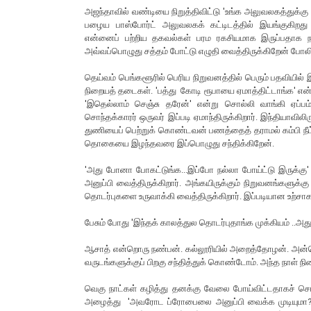
அஜந்தாவில் வண்டியை நிறுத்திவிட்டு 'உங்க அலுவலகத்துக்கு ப
பழைய பாஸ்போர்ட் அலுவலகக் கட்டிடத்தில் இயங்குகிறத
என்னைப் பற்றிய தகவல்கள் பரம ரகசியமாக இருப்பதாக நா
அவ்வப்பொழுது சத்தம் போட்டு எழுதி வைத்திருக்கிறேன் போலிர
தெய்வம் பெங்களூரில் பெரிய நிறுவனத்தில் பெரும் பதவியில
நிறையத் தடைகள். 'பத்து கோடி ரூபாயை ஏமாத்திட்டாங்க' என
'இதெல்லாம் செஞ்சு தரேன்' என்று சொல்லி வாங்கி ஏப்பம
சொந்தக்காரர் ஒருவர் இப்படி ஏமாந்திருக்கிறார். இந்தியாவ
துணியைப் பெற்றுக் கொண்டவன் பணத்தைத் தராமல் கம்பி நீட்
தொகையை இழந்தவரை இப்பொழுது சந்திக்கிறேன்.
'அது போனா போகட்டுங்க...இப்போ நல்லா போய்ட்டு இருக்கு' 
அனுப்பி வைத்திருக்கிறார். அங்கயிருக்கும் நிறுவனங்களு
தொடர்புகளை உருவாக்கி வைத்திருக்கிறார். இப்படியான உற்சா
பேசும் போது 'இந்தக் காலத்துல தொடர்புதாங்க முக்கியம் ..அத
ஆசாத் என்றொரு நண்பன். கல்லூரியில் அறைத்தோழன். அன்
வருடங்களுக்குப் பிறகு சந்தித்துக் கொண்டோம். அந்த நாள்
வெகு நாட்கள் கழித்து தனக்கு வேலை போய்விட்டதாகச் சொன்ன
அழைத்து 'அவரோட ப்ரோபைலை அனுப்பி வைக்க முடியுமா?' என்