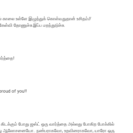
ல் காலை உள்ளே இழுத்துக் கொள்வதுதான் உசிதம்//
வி தோணுச்சு.இப்ப மறந்துடுச்சு.
ர்த்தை!
proud of you!!
்து கிடக்கும் போது ஜஸ்ட் ஒரு வார்த்தை அல்லது போகிற போக்கில்
ல்லது ஆலோசனையோ.. நண்பராகவோ, உறவினராகவோ, யாரோ ஒரு