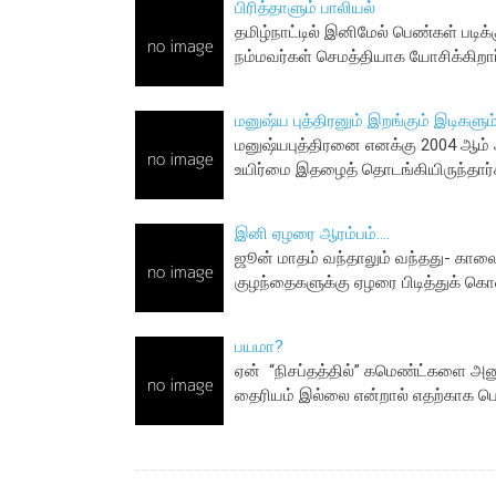
பிரித்தாளும் பாலியல்
தமிழ்நாட்டில் இனிமேல் பெண்கள் படிக்
நம்மவர்கள் செமத்தியாக யோசிக்கிறா
மனுஷ்ய புத்திரனும் இறங்கும் இடிகளும
மனுஷ்யபுத்திரனை எனக்கு 2004 ஆம் ஆண
உயிர்மை இதழைத் தொடங்கியிருந்தார
இனி ஏழரை ஆரம்பம்....
ஜூன் மாதம் வந்தாலும் வந்தது- கால
குழந்தைகளுக்கு ஏழரை பிடித்துக் கொ
பயமா?
ஏன் “நிசப்தத்தில்” கமெண்ட்களை அ
தைரியம் இல்லை என்றால் எதற்காக ப