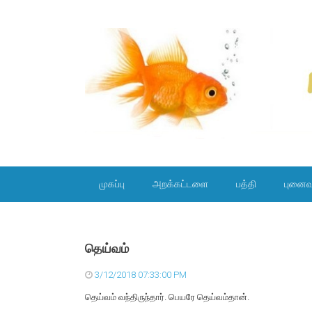
SKIP TO CONTENT
முகப்பு
அறக்கட்டளை
பத்தி
புனைவ
தெய்வம்
3/12/2018 07:33:00 PM
தெய்வம் வந்திருந்தார். பெயரே தெய்வம்தான்.