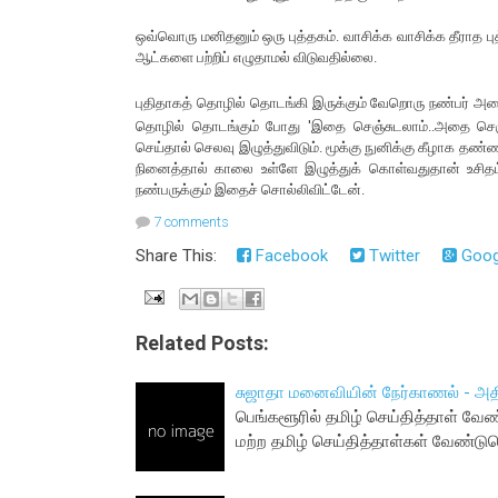
ஒவ்வொரு மனிதனும் ஒரு புத்தகம். வாசிக்க வாசிக்க தீராத புத
ஆட்களை பற்றிப் எழுதாமல் விடுவதில்லை.
புதிதாகத் தொழில் தொடங்கி இருக்கும் வேறொரு நண்பர் அ
தொழில் தொடங்கும் போது 'இதை செஞ்சுடலாம்..அதை செஞ்ச
செய்தால் செலவு இழுத்துவிடும். மூக்கு நுனிக்கு கீழாக தண்ண
நினைத்தால் காலை உள்ளே இழுத்துக் கொள்வதுதான் உசிதம
நண்பருக்கும் இதைச் சொல்லிவிட்டேன்.
7 comments
Share This:
Facebook
Twitter
Goog
Related Posts:
சுஜாதா மனைவியின் நேர்காணல் - அதி
பெங்களூரில் தமிழ் செய்தித்தாள் வேண
மற்ற தமிழ் செய்தித்தாள்கள் வேண்