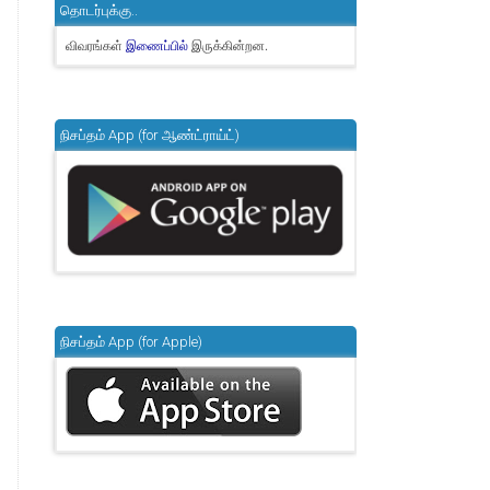
தொடர்புக்கு..
விவரங்கள்
இருக்கின்றன.
இணைப்பில்
நிசப்தம் App (for ஆண்ட்ராய்ட்)
நிசப்தம் App (for Apple)