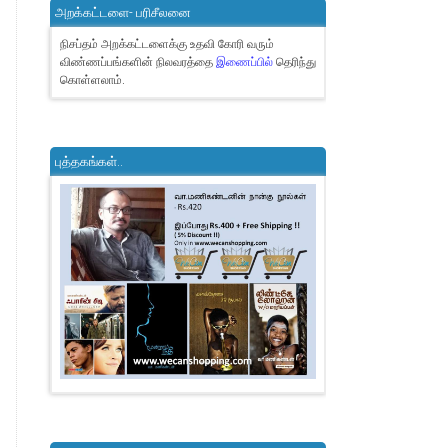
அறக்கட்டளை- பரிசீலனை
நிசப்தம் அறக்கட்டளைக்கு உதவி கோரி வரும்
விண்ணப்பங்களின் நிலவரத்தை
இணைப்பில்
தெரிந்து
கொள்ளலாம்.
புத்தகங்கள்..