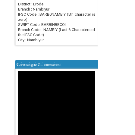
District : Erode
Branch : Nambiyur
IFSC Code : BARB0NAMBIY (5th character is
zero)
SWIFT Code: BARBINBBCOI
Branch Code : NAMBIY (Last 6 Characters of
the IFSC Code)
City : Nambiyur
பேச்சு மற்றும் நேர்காணல்கள்