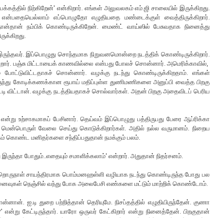
க்கத்தில் நிற்கிறேன்' என்கிறார். எங்கள் அலுவலகம் எம்.ஜி சாலையில் இருக்கிறது.
ு என்பதையெல்லாம் எப்பொழுதோ எழுதியதை மண்டைக்குள் வைத்திருக்கிறார்.
ன்தான் நம்பிக் கொண்டிருக்கிறேன். மைண்ட் வாய்ஸில் பேசுவதாக நினைத்து
ுக்கிறது.
் இருந்தவர். இப்பொழுது சொந்தமாக நிறுவனமொன்றை நடத்திக் கொண்டிருக்கிறார்.
்றார். பஞ்சு மிட்டாயைக் காணவில்லை என்பது போலச் சொன்னார். அமெரிக்காவில்,
் போட்டுவிட்டதாகச் சொன்னார். வழக்கு நடந்து கொண்டிருக்கிறதாம். எங்கள்
ிலிருந்து கோடிக்கணக்கான ரூபாய் மதிப்புள்ள துணிமணிகளை அனுப்பி வைத்த பிறகு
டி விட்டான். வழக்கு நடத்தியதாகச் சொல்வார்கள். அதன் பிறகு அதைவிடப் பெரிய
என்று உற்சாகமாகப் பேசினார். தெய்வம் இப்பொழுது பத்திருபது பேரை ஆப்ரிக்கா
க்கு மென்பொருள் வேலை செய்து கொடுக்கிறார்கள். அதில் நல்ல வருமானம். நிறைய
கம் கொண்ட மனிதர்களை சந்திப்பதுதான் நமக்கும் பலம்.
ு இருந்தா போதும்..எதையும் சமாளிக்கலாம்' என்றார். அதுதான் நிதர்சனம்.
றொருநாள் சாயந்திரமாக பொம்மனஹள்ளி வழியாக நடந்து கொண்டிருந்த போது பல
 நினைவுகள் நெஞ்சில் வந்து போக அலைபேசி எண்களை மட்டும் மாற்றிக் கொண்டோம்.
ான். ஐ.டி துறை பற்றித்தான் தெரியுமே. நிசப்தத்தில் எழுதியிருந்தேன். குணா
று கேட்டிருந்தார். யாரோ ஒருவர் கேட்கிறார் என்று நினைத்தேன். பிறகுதான்