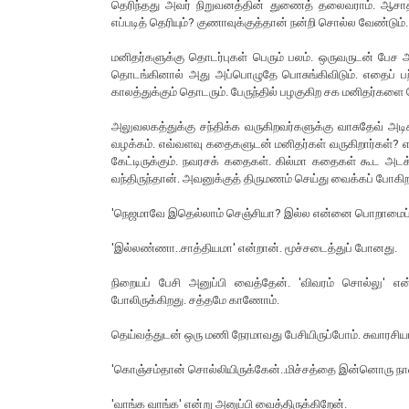
தெரிந்தது அவர் நிறுவனத்தின் துணைத் தலைவராம். ஆசாத் 
எப்படித் தெரியும்? குணாவுக்குத்தான் நன்றி சொல்ல வேண்டு
மனிதர்களுக்கு தொடர்புகள் பெரும் பலம். ஒருவருடன் பேச ஆ
தொடங்கினால் அது அப்பொழுதே பொசுங்கிவிடும். எதைப் ப
காலத்துக்கும் தொடரும். பேருந்தில் பழகுகிற சக மனிதர்க
அலுவலகத்துக்கு சந்திக்க வருகிறவர்களுக்கு வாசுதேவ் அட
வழக்கம். எவ்வளவு கதைகளுடன் மனிதர்கள் வருகிறார்கள்? 
கேட்டிருக்கும். நவரசக் கதைகள். கில்மா கதைகள் கூட அடக
வந்திருந்தான். அவனுக்குத் திருமணம் செய்து வைக்கப் போகி
'நெஜமாவே இதெல்லாம் செஞ்சியா? இல்ல என்னை பொறாமைப் 
'இல்லண்ணா..சாத்தியமா' என்றான். மூச்சடைத்துப் போனது.
நிறையப் பேசி அனுப்பி வைத்தேன். 'விவரம் சொல்லு' என
போலிருக்கிறது. சத்தமே காணோம்.
தெய்வத்துடன் ஒரு மணி நேரமாவது பேசியிருப்போம். சுவாரசி
'கொஞ்சம்தான் சொல்லியிருக்கேன்..மிச்சத்தை இன்னொரு நாள்
'வாங்க வாங்க' என்று அனுப்பி வைத்திருக்கிறேன்.