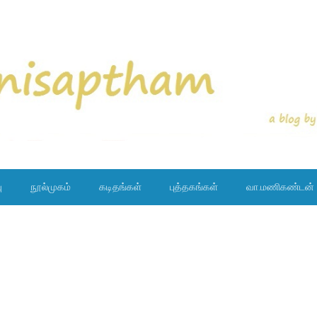
ு
நூல்முகம்
கடிதங்கள்
புத்தகங்கள்
வா.மணிகண்டன்