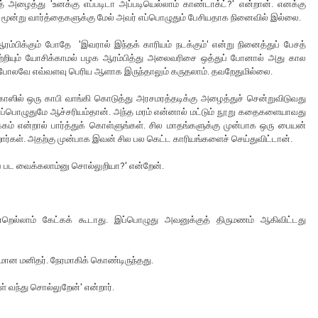
அழைத்து 'உனக்கு எப்படிடா அப்படியெல்லாம் காண்டாக்ட்?' என்றான். எனக்கு
ம். மூன்று வார்த்தைகளுக்கு மேல் அவர் எப்பொழுதும் பேசியதாக நினைவில் இல்லை.
ரம்பிக்கும் போதே 'இவரால் இந்தக் காரியம் நடக்கும்' என்று நினைத்துப் பேசத்
ற்றியும் யோசிக்காமல் பழக ஆரம்பித்து அலைவரிசை ஒத்துப் போனால் அது கால
ளை போலவே எவ்வளவு பெரிய ஆளாக இருந்தாலும் கருதலாம். தவறேதுமில்லை.
ிகாஸில் ஒரு காபி வாங்கி கொடுத்து அரசமரத்தடிக்கு அழைத்துச் சென்றுவிடுவது
எப்பொழுதுமே ஆச்சரியம்தான். அந்த மரம் என்னால் மட்டும் நூறு கதைகளையாவது
்கம் என்றால் பார்த்துக் கொள்ளுங்கள். சில மாதங்களுக்கு முன்பாக ஒரு பையன்
றார்கள். அதற்கு முன்பாக இவன் சில பல கெட்ட காரியங்களைச் செய்துவிட்டான்.
பட வைக்கலாம்னு சொல்லுறியா?' என்றேன்.
்றெல்லாம் கேட்கக் கூடாது. இப்பொழுது அவனுக்குத் திருமணம் ஆகிவிட்டது
யமான மனிதர். நேரமாகிக் கொண்டிருந்தது.
 வந்து சொல்லுறேன்' என்றார்.