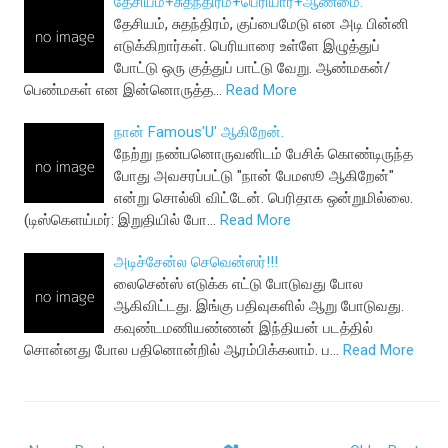
தேசியம்+சுதந்திரம்+பெரியார்+ஆண்மை.
தேசியம், சுதந்திரம், குப்பைமேடு என அடி பின்னி
எடுக்கிறார்கள். பெரியாரை உள்ளே இழுத்துப்
போட்டு ஒரு குத்துப் பாட்டு வேறு. ஆண்மகன்/
பெண்மகள் என இன்னொருத்த…
Read More
நான் Famous'U' ஆகிறேன்.
நேற்று நண்பனொருவனிடம் பேசிக் கொண்டிருந்த
போது அவசரப்பட்டு "நான் பேமஸூ ஆகிறேன்"
என்று சொல்லி விட்டேன். பெரிதாக ஒன்றுமில்லை.
(டிஸ்கெளய்மர்: இறுதியில் போ…
Read More
அடிச்சேன்ல செவென்ஸர்!!!
லைசென்ஸ் எடுக்க எட்டு போடுவது போல
ஆகிவிட்டது. இங்கு பதிவுகளில் ஆறு போடுவது.
கவுண்டமணியண்ணன் இந்தியன் படத்தில்
சொன்னது போல பதினொன்றில் ஆரம்பிக்கலாம். ப…
Read More