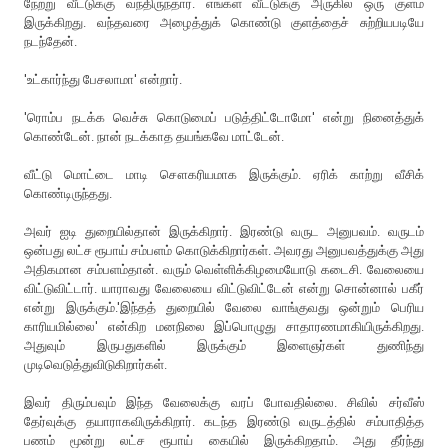
நேற்று வீட்டுக்கு வந்திருந்தார். எங்கள் வீட்டுக்கு அருகில் ஒரு குளம்
இருக்கிறது. வந்தவரை அழைத்துக் கொண்டு குளத்தைச் சுற்றியபடியே
நடந்தேன்.
'உட்கார்ந்து பேசலாமா' என்றார்.
'ரொம்ப நடக்க வெச்சு கொடுமைப் படுத்திட்டோமோ' என்று நினைத்துக்
கொண்டேன். நான் நடக்காத தயங்கவே மாட்டேன்.
வீட்டு மொட்டை மாடி சௌகரியமாக இருக்கும். ஏரிக் காற்று வீசிக்
கொண்டிருந்தது.
அவர் ஐடி துறையில்தான் இருக்கிறார். இரண்டு வருட அனுபவம். வருடம்
ஒன்பது லட்ச ரூபாய் சம்பளம் கொடுக்கிறார்கள். அவரது அனுபவத்துக்கு அது
அதிகமான சம்பளம்தான். வரும் வெள்ளிக்கிழமையோடு கடைசி. வேலையை
விட்டுவிட்டார். யாராவது வேலையை விட்டுவிட்டேன் என்று சொன்னால் பகீர்
என்று இருக்கும்.'இந்தத் துறையில் வேலை வாங்குவது ஒன்றும் பெரிய
காரியமில்லை' என்கிற மனநிலை இப்பொழுது சாதாரணமாகியிருக்கிறது.
அதுவும் இருபதுகளில் இருக்கும் இளைஞர்கள் துணிந்து
முடிவெடுத்துவிடுகிறார்கள்.
இவர் திரும்பவும் இந்த வேலைக்கு வரப் போவதில்லை. சிவில் சர்வீஸ்
தேர்வுக்கு தயாராகவிருக்கிறார். கடந்த இரண்டு வருடத்தில் சம்பாதித்த
பணம் மூன்று லட்ச ரூபாய் கையில் இருக்கிறதாம். அது தீர்ந்து