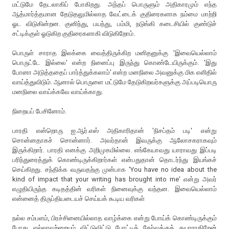
மட்டுமே தேடலாகிப் போகிறது. அந்தப் பொருளும் அதிகாரமும் எந்த
ஆத்மார்த்தமான தேடுதலுமில்லாத வேட்டைக் குதிரைகளாக நம்மை மாற்றி
ஓட விடுகின்றன. குனிந்து, பயந்து, பம்மி, நடுங்கி கடைசியில் குண்டுச்
சட்டிக்குள் ஓடுகிற குதிரைகளாகி விடுகிறோம்.
பொருள் சாராத இலக்கை வைத்திருக்கிற மனிதனுக்கு 'இவையெல்லாம்
பொருட்டே இல்லை' என்ற நினைப்பு இருந்து கொண்டேயிருக்கும். 'இது
போனா அடுத்ததைப் பார்த்துக்கலாம்' என்ற மனநிலை அவனுக்கு மிக எளிதில்
வாய்த்துவிடும். ஆனால் பொருளை மட்டுமே தேடுகிறவர்களுக்கு அப்படியொரு
மனநிலை வாய்க்கவே வாய்க்காது.
நிறையப் பேசினோம்.
பாரதி என்றொரு ஐ.ஆர்.எஸ் அதிகாரிதான் 'நிசப்தம் படி' என்று
சொன்னதாகச் சொன்னார். அவர்தான் இவருக்கு ஆலோசகராகவும்
இருக்கிறார். பாரதி எனக்கு அறிமுகமில்லை. எங்கேயாவது யாராவது இப்படி
பரிந்துரைத்துக் கொண்டிருக்கிறார்கள் என்பதுதான் தொடர்ந்து இயங்கச்
செய்கிறது. சந்திக்க வருவதற்கு முன்பாக 'You have no idea about the
kind of impact that your writing has brought into me' என்று அவர்
எழுதியிருந்த கடிதத்தின் வரிகள் நினைவுக்கு வந்தன. இவையெல்லாம்
என்னைத் திருப்தியடையச் செய்யக் கூடிய வரிகள்
நல்ல சம்பளம், பிரச்சினையில்லாத வாழ்க்கை என்று போய்க் கொண்டிருக்கும்
போது எல்லாவற்றையும் விட்டுவிட்டு போட்டித் தேர்வுக்குத் தயாராகிறேன்