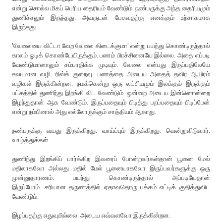
என்று சொல்ல மிகப் பெரிய தைரியம் வேண்டும். நண்பருக்கு அந்த தைரியமும்
துணிச்சலும் இருந்தது. அவருடன் பேசுவதற்கு எனக்கும் உற்சாகமாக
இருந்தது.
'வேலையை விட்டா வேற வேலை கிடைக்குமா' என்று பயந்து கொண்டிருந்தால்
காலம் ஓடிக் கொண்டேயிருக்கும். பணம் பிரச்சினையே இல்லை. அதை எப்படி
வேண்டுமானாலும் சம்பாதிக்க முடியும். வேலை என்பது இருப்பதிலேயே
சுலபமான வழி. ரிஸ்க் குறைவு. பணத்தை அடைய அதைத் தவிர ஆயிரம்
வழிகள் இருக்கின்றன. நமக்கென்று ஒரு லட்சியமும் இலக்கும் இருக்கும்
பட்சத்தில் துணிந்து இறங்கி விட வேண்டும். ஒன்றை அடைய இன்னொன்றை
இழந்துதான் ஆக வேண்டும். இருப்பதையும் பிடித்து பறப்பதையும் பிடிப்பேன்
என்று நம்பினால் அது எல்லோருக்கும் சாத்தியம் ஆகாது.
நண்பருக்கு வயது இருக்கிறது. வாய்ப்பும் இருக்கிறது. வென்றுவிடுவார்.
வாழ்த்துக்கள்.
துணிந்து இறங்கிப் பார்க்கிற இவரைப் போன்றவர்கள்தான் பூனை மேல்
மதிலாகவோ அல்லது மதில் மேல் பூனையாகவோ இருப்பவர்களுக்கு ஒரு
முன்னுதாரணம். பயந்து கொண்டிருந்தால் அப்படியேதான்
இருப்போம். சரியான தருணத்தில் ஏதாவதொரு பக்கம் எட்டிக் குதித்துவிட
வேண்டும்.
இழப்பதற்கு எதுவுமில்லை. அடைய எவ்வளவோ இருக்கின்றன.