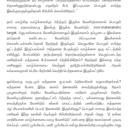
வைத்திருந்தால் நம் வாழ்க்கை அர்த்தமற்றதாகப் போய்விடும். மனிதர்களில்
தொண்ணூற்றொன்பது சதவீதம் பேர் இப்படியான பொருள் சார்ந்த
இலக்குகளுக்குள்தான் சிக்கிக் கொள்கிறோம். '
நாம் வாழ்கிற வாழ்க்கைக்கு அர்த்தம் இருக்க வேண்டுமானால் பொருள்
சாராத ஏதாவதொரு இலக்கு இருக்க வேண்டும். non-materialistic
target. அது என்னவாக வேண்டுமானாலும் இருக்கலாம். நம்முடைய இலக்கை
நாம்தான் கண்டடைய வேண்டும். அப்படியான இலக்கைக்
கொண்டவர்களிடம்தான் தேடுதல் இருக்கும். வெறுமனே பொருள் சார்ந்த
ஓட்டத்தில் இருப்பவர்கள் அத்தனை பேருக்கும் வாழ்க்கை ஒரு கட்டத்தில்
சலித்துப் போய்விடும். நாற்பத்தைத் தொடுவதற்குள்ளாக வெறுப்படைந்த
மனிதர்கள் எத்தனை பேர்களைச் சந்திக்கிறோம்? தேடுதல் இல்லாத எந்த
மனிதனும் வாழ்க்கையை வெற்றுக் குமிழியாக்கிவிடுகிறான். அவன்
எவ்வளவுதான் பெரிய தேர்வில் வெற்றி பெற்றவனாக இருக்கட்டுமே.
ஒவ்வொரு வருடமும் எத்தனை ஐ.ஏ.எஸ் அதிகாரிகள் உருவாகிறார்கள்?
எத்தனை பேரை இந்த உலகம் நினைவில் வைத்திருக்கிறது. தேசம்
முழுமைக்கும் தெரிய வேண்டியதில்லை. மாநிலம் முழுக்கவும் தெரிய
வேண்டியதில்லை. குறைந்தபட்சம் அந்தந்த மாவட்ட மக்களாவது நினைவில்
வைத்திருக்க வேண்டும். உங்கள் மாவட்டத்தில் பணியாற்றிய எத்தனை
ஆட்சியாளர்களின் பெயர் நினைவில் இருக்கிறது? பொருள் சாராத இலக்கற்ற
மனிதன் இந்த உலகின் பிடிக்குள் சிக்கிவிடுவான். அதன் பிறகு 'நீ என்ன
மாதிரியான வாழ்க்கையை வாழ வேண்டும்' என்பதை இந்த உலகம்தான் முடிவு
செய்யும். பணம் முக்கியம், பணி முக்கியம் என்று நினைக்கிற யாருக்குமே அது