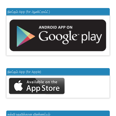
நிசப்தம் App (for ஆண்ட்ராய்ட்)
நிசப்தம் App (for Apple)
கல்வி உதவிக்கான விண்ணப்பம்