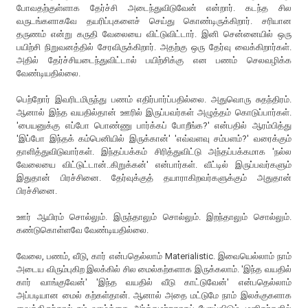
போவதற்குள்ளாக தேர்ச்சி அடைந்துவிடுவேன் என்றார். கடந்த சில
வருடங்களாகவே தயரிப்புகளைச் செய்து கொண்டிருக்கிறார். சரியான
தருணம் என்று கருதி வேலையை விட்டுவிட்டார். இனி சென்னையில் ஒரு
பயிற்சி நிறுவனத்தில் சேரவிருக்கிறார். அதற்கு ஒரு தேர்வு வைக்கிறார்கள்.
அதில் தேர்ச்சியடைந்துவிட்டால் பயிற்சிக்கு என பணம் செலவழிக்க
வேண்டியதில்லை.
பெற்றோர் இவரிடமிருந்து பணம் எதிர்பார்ப்பதில்லை. அதுவொரு சுதந்திரம்.
ஆனால் இந்த வயதில்தான் ஊரில் இருப்பவர்கள் அழுத்தம் கொடுப்பார்கள்.
'பையனுக்கு எப்போ பொண்ணு பார்க்கப் போறீங்க?' என்பதில் ஆரம்பித்து
'இப்போ இந்தக் கம்பெனியில் இருக்கான்' 'எவ்வளவு சம்பளம்?' வரைக்கும்
தாளித்துவிடுவார்கள். இந்தப்பக்கம் சிரித்துவிட்டு அந்தப்பக்கமாக 'நல்ல
வேலையை விட்டுட்டான்..கிறுக்கன்' என்பார்கள். வீட்டில் இருப்பவர்களும்
இதுதான் பிரச்சினை. தேர்வுக்குத் தயாராகிறவர்களுக்கும் அதுதான்
பிரச்சினை.
ஊர் ஆயிரம் சொல்லும். இருந்தாலும் சொல்லும். இறந்தாலும் சொல்லும்.
கண்டுகொள்ளவே வேண்டியதில்லை.
வேலை, பணம், வீடு, கார் என்பதெல்லாம் Materialistic. இவையெல்லாம் நாம்
அடைய விரும்புகிற இலக்கில் சில மைல்கற்களாக இருக்கலாம். 'இந்த வயதில்
கார் வாங்குவேன்' 'இந்த வயதில் வீடு காட்டுவேன்' என்பதெல்லாம்
அப்படியான மைல் கற்கள்தான். ஆனால் அதை மட்டுமே நாம் இலக்குகளாக