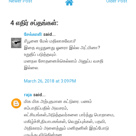
Newer Post
Older Post
4 எதிர் சப்தங்கள்:
சேக்காளி
said...
//பூனை மேல் மதிலாகவோ//
இதை எழுதுனது ஓனரா இல்ல அட்மினா?
உறுதிப் படுத்தவும்.
மனநல சோதனைக்கெல்லாம் அனுப்ப வசதி
இல்லை.
March 26, 2018 at 3:09 PM
raja
said...
மிக மிக அற்புதமான கட்டுரை. பணம்
சம்பாதிப்பதில் அவசரம்,
லட்சியங்கள்,அடுத்தவர்களை பார்த்து பொறாமை,
மகிழ்ச்சி,நியாபகங்கள், வெறுப்புக்கள், பதவி,
அதிகாரம் அனைத்தும் மனிதனின் இறப்போடு
முடிந்து விடுகின்றன.