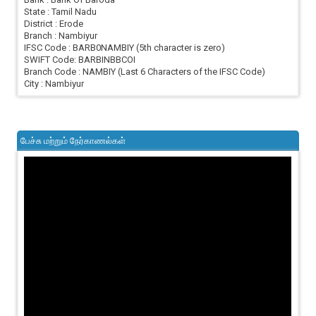
State : Tamil Nadu
District : Erode
Branch : Nambiyur
IFSC Code : BARB0NAMBIY (5th character is zero)
SWIFT Code: BARBINBBCOI
Branch Code : NAMBIY (Last 6 Characters of the IFSC Code)
City : Nambiyur
பேச்சு மற்றும் நேர்காணல்கள்