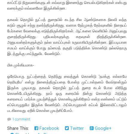
காப்பீட்டு நிறுவனங்களுடன் எவ்வாறு இணைந்து செயல்படுகிறார்கள் என்பது
வரைக்கும் எவ்வளவோ இருக்கின்றன.
தகவல் தொழில் நுட்பத் துறையில் கடந்த சில ஆண்டுகளாக நிலவி வந்த
கடும் சூழல் சற்று தளர்ந்திருக்கிறது. வளாக நேர்முகத் தேர்வுகளில் நிறையப்
பேர்களை வேலைக்கு எடுத்திருக்கிறார்கள். ஆட்களை வெளியில் அனுப்புவது
குறைந்திருக்கிறது. புதியவர்களுக்கு கதவுகள் திறந்திருக்கின்றன.
அனுபவஸ்தர்களுக்கும் நல்ல வாய்ப்புகள் உருவாகியிருக்கின்றன. இப்படியான
சமயம் வாய்க்கும் போது நம்மைத் தகுதி படுத்திக்க கொண்டு நல்லதொரு
இடத்துக்கு பாய்ந்துவிட வேண்டும்.
மிக முக்கியமாக-
ஒரேயொரு நுட்பத்தைத் தெரிந்து வைத்துக் கொண்டு 'நமக்கு எல்லாமே
தெரியுமே' என்று நினைத்திருப்பதை போன்ற முட்டாள்தனம் வேறொன்றும்
இருக்க முடியாது. தகவல் தொழில் நுட்பத் துறை கடல் போல விரிந்து
கொண்டேயிருக்கிறது. நாம் ஒரு கரையில் நின்று கொண்டு அடுத்த
கரையைப் பார்க்க முயற்சித்துக் கொண்டிருக்கிறோம் என்ற எண்ணம் மட்டும்
எப்பொழுதுமே இருக்க வேண்டும். அப்பொழுதான் கப்பல் இல்லாவிட்டாலும்
படகிலாவது ஏறிக் கொள்ள முயற்சிப்போம்.
1 comment
Share This:
Facebook
Twitter
Google+