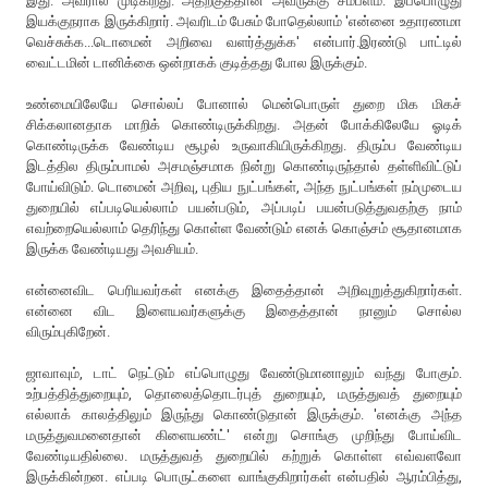
இது. அவரால் முடிகிறது. அதற்குத்தான் அவருக்கு சம்பளம். இப்பொழுது
இயக்குநராக இருக்கிறார். அவரிடம் பேசும் போதெல்லாம் 'என்னை உதாரணமா
வெச்சுக்க...டொமைன் அறிவை வளர்த்துக்க' என்பார்.இரண்டு பாட்டில்
வைட்டமின் டானிக்கை ஒன்றாகக் குடித்தது போல இருக்கும்.
உண்மையிலேயே சொல்லப் போனால் மென்பொருள் துறை மிக மிகச்
சிக்கலானதாக மாறிக் கொண்டிருக்கிறது. அதன் போக்கிலேயே ஓடிக்
கொண்டிருக்க வேண்டிய சூழல் உருவாகியிருக்கிறது. திரும்ப வேண்டிய
இடத்தில திரும்பாமல் அசமஞ்சமாக நின்று கொண்டிருந்தால் தள்ளிவிட்டுப்
போய்விடும். டொமைன் அறிவு, புதிய நுட்பங்கள், அந்த நுட்பங்கள் நம்முடைய
துறையில் எப்படியெல்லாம் பயன்படும், அப்படிப் பயன்படுத்துவதற்கு நாம்
எவற்றையெல்லாம் தெரிந்து கொள்ள வேண்டும் எனக் கொஞ்சம் சூதானமாக
இருக்க வேண்டியது அவசியம்.
என்னைவிட பெரியவர்கள் எனக்கு இதைத்தான் அறிவுறுத்துகிறார்கள்.
என்னை விட இளையவர்களுக்கு இதைத்தான் நானும் சொல்ல
விரும்புகிறேன்.
ஜாவாவும், டாட் நெட்டும் எப்பொழுது வேண்டுமானாலும் வந்து போகும்.
உற்பத்தித்துறையும், தொலைத்தொடர்புத் துறையும், மருத்துவத் துறையும்
எல்லாக் காலத்திலும் இருந்து கொண்டுதான் இருக்கும். 'எனக்கு அந்த
மருத்துவமனைதான் கிளையண்ட்' என்று சொங்கு முறிந்து போய்விட
வேண்டியதில்லை. மருத்துவத் துறையில் கற்றுக் கொள்ள எவ்வளவோ
இருக்கின்றன. எப்படி பொருட்களை வாங்குகிறார்கள் என்பதில் ஆரம்பித்து,