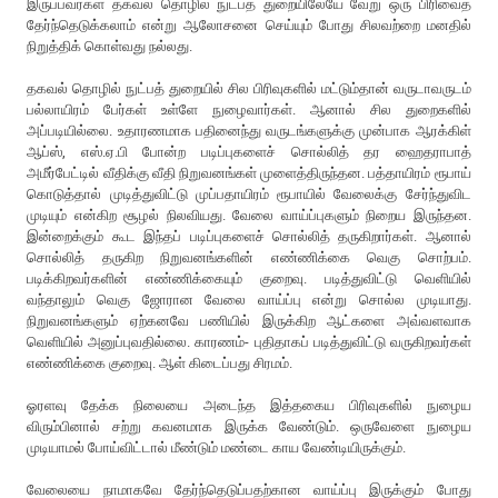
இருப்பவர்கள் தகவல் தொழில் நுட்பத் துறையிலேயே வேறு ஒரு பிரிவைத்
தேர்ந்தெடுக்கலாம் என்று ஆலோசனை செய்யும் போது சிலவற்றை மனதில்
நிறுத்திக் கொள்வது நல்லது.
தகவல் தொழில் நுட்பத் துறையில் சில பிரிவுகளில் மட்டும்தான் வருடாவருடம்
பல்லாயிரம் பேர்கள் உள்ளே நுழைவார்கள். ஆனால் சில துறைகளில்
அப்படியில்லை. உதாரணமாக பதினைந்து வருடங்களுக்கு முன்பாக ஆரக்கிள்
ஆப்ஸ், எஸ்.ஏ.பி போன்ற படிப்புகளைச் சொல்லித் தர ஹைதராபாத்
அமீர்பேட்டில் வீதிக்கு வீதி நிறுவனங்கள் முளைத்திருந்தன. பத்தாயிரம் ரூபாய்
கொடுத்தால் முடித்துவிட்டு முப்பதாயிரம் ரூபாயில் வேலைக்கு சேர்ந்துவிட
முடியும் என்கிற சூழல் நிலவியது. வேலை வாய்ப்புகளும் நிறைய இருந்தன.
இன்றைக்கும் கூட இந்தப் படிப்புகளைச் சொல்லித் தருகிறார்கள். ஆனால்
சொல்லித் தருகிற நிறுவனங்களின் எண்ணிக்கை வெகு சொற்பம்.
படிக்கிறவர்களின் எண்ணிக்கையும் குறைவு. படித்துவிட்டு வெளியில்
வந்தாலும் வெகு ஜோரான வேலை வாய்ப்பு என்று சொல்ல முடியாது.
நிறுவனங்களும் ஏற்கனவே பணியில் இருக்கிற ஆட்களை அவ்வளவாக
வெளியில் அனுப்புவதில்லை. காரணம்- புதிதாகப் படித்துவிட்டு வருகிறவர்கள்
எண்ணிக்கை குறைவு. ஆள் கிடைப்பது சிரமம்.
ஓரளவு தேக்க நிலையை அடைந்த இத்தகைய பிரிவுகளில் நுழைய
விரும்பினால் சற்று கவனமாக இருக்க வேண்டும். ஒருவேளை நுழைய
முடியாமல் போய்விட்டால் மீண்டும் மண்டை காய வேண்டியிருக்கும்.
வேலையை நாமாகவே தேர்ந்தெடுப்பதற்கான வாய்ப்பு இருக்கும் போது