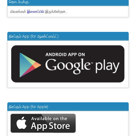
தொடர்புக்கு..
விவரங்கள்
இருக்கின்றன.
இணைப்பில்
நிசப்தம் App (for ஆண்ட்ராய்ட்)
நிசப்தம் App (for Apple)