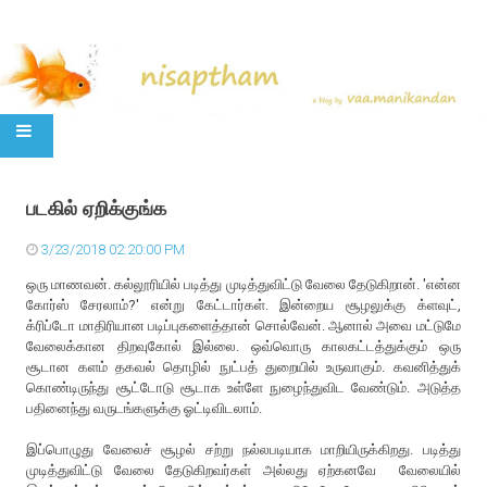
SKIP TO CONTENT
படகில் ஏறிக்குங்க
3/23/2018 02:20:00 PM
ஒரு மாணவன். கல்லூரியில் படித்து முடித்துவிட்டு வேலை தேடுகிறான். 'என்ன
கோர்ஸ் சேரலாம்?' என்று கேட்டார்கள். இன்றைய சூழலுக்கு க்ளவுட்,
க்ரிப்டோ மாதிரியான படிப்புகளைத்தான் சொல்வேன். ஆனால் அவை மட்டுமே
வேலைக்கான திறவுகோல் இல்லை. ஒவ்வொரு காலகட்டத்துக்கும் ஒரு
சூடான களம் தகவல் தொழில் நுட்பத் துறையில் உருவாகும். கவனித்துக்
கொண்டிருந்து சூட்டோடு சூடாக உள்ளே நுழைந்துவிட வேண்டும். அடுத்த
பதினைந்து வருடங்களுக்கு ஓட்டிவிடலாம்.
இப்பொழுது வேலைச் சூழல் சற்று நல்லபடியாக மாறியிருக்கிறது. படித்து
முடித்துவிட்டு வேலை தேடுகிறவர்கள் அல்லது ஏற்கனவே வேலையில்