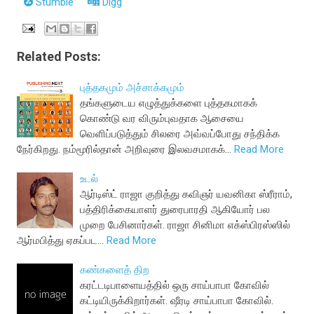
Stumble
Digg
Related Posts:
புத்தகமும் அச்சாக்கமும்
தங்களுடைய எழுத்துக்களை புத்தகமாகக்
கொண்டு வர விரும்புவதாக ஆசையை
வெளிப்படுத்தும் சிலரை அவ்வப்போது சந்திக்க
நேர்கிறது. நம்மூரில்தான் அறிவுரை இலவசமாகக்…
Read More
உடல்
ஆர்டிஸ்ட் ராஜா குறித்து கவிஞர் யவனிகா ஸ்ரீராம்,
பத்திரிக்கையாளர் துரைபாரதி ஆகியோர் பல
முறை பேசினார்கள். ராஜா சினிமா எக்ஸ்பிரஸ்ஸில்
ஆர்மபித்து ஏகப்பட…
Read More
கண்களைத் திற
கரட்டடிபாளையத்தில் ஒரு சாய்பாபா கோவில்
கட்டியிருக்கிறார்கள். ஷீரடி சாய்பாபா கோவில்.