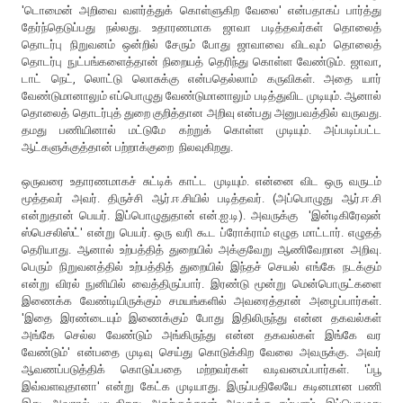
'டொமைன் அறிவை வளர்த்துக் கொள்ளுகிற வேலை' என்பதாகப் பார்த்து
தேர்ந்தெடுப்பது நல்லது. உதாரணமாக ஜாவா படித்தவர்கள் தொலைத்
தொடர்பு நிறுவனம் ஒன்றில் சேரும் போது ஜாவாவை விடவும் தொலைத்
தொடர்பு நுட்பங்களைத்தான் நிறையத் தெரிந்து கொள்ள வேண்டும். ஜாவா,
டாட் நெட், லொட்டு லொசுக்கு என்பதெல்லாம் கருவிகள். அதை யார்
வேண்டுமானாலும் எப்பொழுது வேண்டுமானாலும் படித்துவிட முடியும். ஆனால்
தொலைத் தொடர்புத் துறை குறித்தான அறிவு என்பது அனுபவத்தில் வருவது.
தமது பணியினால் மட்டுமே கற்றுக் கொள்ள முடியும். அப்படிப்பட்ட
ஆட்களுக்குத்தான் பற்றாக்குறை நிலவுகிறது.
ஒருவரை உதாரணமாகச் சுட்டிக் காட்ட முடியும். என்னை விட ஒரு வருடம்
மூத்தவர் அவர். திருச்சி ஆர்.ஈ.சியில் படித்தவர். (அப்பொழுது ஆர்.ஈ.சி
என்றுதான் பெயர். இப்பொழுதுதான் என்.ஐ.டி). அவருக்கு 'இன்டிகிரேஷன்
ஸ்பெசலிஸ்ட்' என்று பெயர். ஒரு வரி கூட ப்ரோக்ராம் எழுத மாட்டார். எழுதத்
தெரியாது. ஆனால் உற்பத்தித் துறையில் அக்குவேறு ஆணிவேறான அறிவு.
பெரும் நிறுவனத்தில் உற்பத்தித் துறையில் இந்தச் செயல் எங்கே நடக்கும்
என்று விரல் நுனியில் வைத்திருப்பார். இரண்டு மூன்று மென்பொருட்களை
இணைக்க வேண்டியிருக்கும் சமயங்களில் அவரைத்தான் அழைப்பார்கள்.
'இதை இரண்டையும் இணைக்கும் போது இதிலிருந்து என்ன தகவல்கள்
அங்கே செல்ல வேண்டும் அங்கிருந்து என்ன தகவல்கள் இங்கே வர
வேண்டும்' என்பதை முடிவு செய்து கொடுக்கிற வேலை அவருக்கு. அவர்
ஆவணப்படுத்திக் கொடுப்பதை மற்றவர்கள் வடிவமைப்பார்கள். 'ப்பூ
இவ்வளவுதானா' என்று கேட்க முடியாது. இருப்பதிலேயே கடினமான பணி