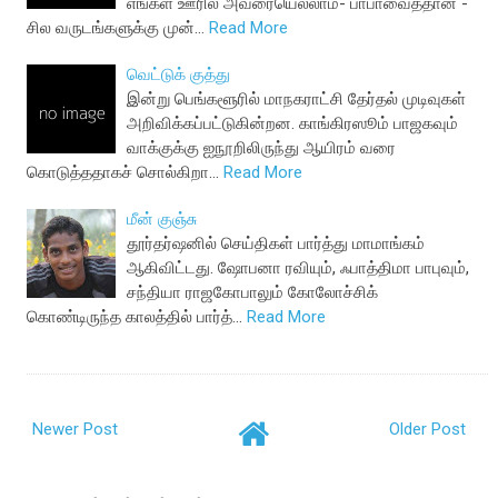
எங்கள் ஊரில் அவரையெல்லாம்- பாபாவைத்தான் -
சில வருடங்களுக்கு முன்…
Read More
வெட்டுக் குத்து
இன்று பெங்களூரில் மாநகராட்சி தேர்தல் முடிவுகள்
அறிவிக்கப்பட்டுகின்றன. காங்கிரஸூம் பாஜகவும்
வாக்குக்கு ஐநூறிலிருந்து ஆயிரம் வரை
கொடுத்ததாகச் சொல்கிறா…
Read More
மீன் குஞ்சு
தூர்தர்ஷனில் செய்திகள் பார்த்து மாமாங்கம்
ஆகிவிட்டது. ஷோபனா ரவியும், ஃபாத்திமா பாபுவும்,
சந்தியா ராஜகோபாலும் கோலோச்சிக்
கொண்டிருந்த காலத்தில் பார்த்…
Read More
Newer Post
Older Post