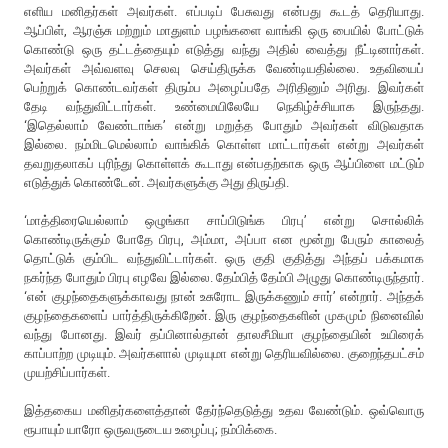
எளிய மனிதர்கள் அவர்கள். எப்படிப் பேசுவது என்பது கூடத் தெரியாது.
ஆப்பிள், ஆரஞ்சு மற்றும் மாதுளம் பழங்களை வாங்கி ஒரு பையில் போட்டுக்
கொண்டு ஒரு தட்டத்தையும் எடுத்து வந்து அதில் வைத்து நீட்டினார்கள்.
அவர்கள் அவ்வளவு செலவு செய்திருக்க வேண்டியதில்லை. உதவியைப்
பெற்றுக் கொண்டவர்கள் திரும்ப அழைப்பதே அரிதினும் அரிது. இவர்கள்
தேடி வந்துவிட்டார்கள். உண்மையிலேயே நெகிழ்ச்சியாக இருந்தது.
‘இதெல்லாம் வேண்டாங்க’ என்று மறுத்த போதும் அவர்கள் விடுவதாக
இல்லை. நம்மிடமெல்லாம் வாங்கிக் கொள்ள மாட்டார்கள் என்று அவர்கள்
தவறுதலாகப் புரிந்து கொள்ளக் கூடாது என்பதற்காக ஒரு ஆப்பிளை மட்டும்
எடுத்துக் கொண்டேன். அவர்களுக்கு அது திருப்தி.
‘மாத்திரையெல்லாம் ஒழுங்கா சாப்பிடுங்க பிரபு’ என்று சொல்லிக்
கொண்டிருக்கும் போதே பிரபு, அம்மா, அப்பா என மூன்று பேரும் காலைத்
தொட்டுக் கும்பிட வந்துவிட்டார்கள். ஒரு குதி குதித்து அந்தப் பக்கமாக
நகர்ந்த போதும் பிரபு எழவே இல்லை. தேம்பித் தேம்பி அழுது கொண்டிருந்தார்.
‘என் குழந்தைகளுக்காவது நான் உசுரோட இருக்கணும் சார்’ என்றார். அந்தக்
குழந்தைகளைப் பார்த்திருக்கிறேன். இரு குழந்தைகளின் முகமும் நினைவில்
வந்து போனது. இவர் தப்பினால்தான் தாலசீமியா குழந்தையின் உயிரைக்
காப்பாற்ற முடியும். அவர்களால் முடியுமா என்று தெரியவில்லை. குறைந்தபட்சம்
முயற்சிப்பார்கள்.
இத்தகைய மனிதர்களைத்தான் தேர்ந்தெடுத்து உதவ வேண்டும். ஒவ்வொரு
ரூபாயும் யாரோ ஒருவருடைய உழைப்பு; நம்பிக்கை.