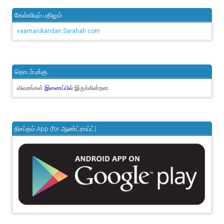
கேள்வியும் பதிலும்
vaamanikandan.Sarahah.com
தொடர்புக்கு..
விவரங்கள்
இருக்கின்றன.
இணைப்பில்
நிசப்தம் App (for ஆண்ட்ராய்ட்)