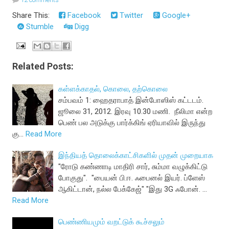
Share This:
Facebook
Twitter
Google+
Stumble
Digg
Related Posts:
கள்ளக்காதல், கொலை, தற்கொலை
சம்பவம் 1: ஹைதராபாத் இன்போஸிஸ் கட்டடம்.
ஜூலை 31, 2012. இரவு 10.30 மணி. நீலிமா என்ற
பெண் பல அடுக்கு பார்க்கிங் ஏரியாவில் இருந்து
கு…
Read More
இந்தியத் தொலைக்காட்சிகளில் முதன் முறையாக
"ரோடு கண்ணாடி மாதிரி சார், சும்மா வழுக்கிட்டு
போகுது". "பையன் பி.ஈ. ஃபைனல் இயர். ப்ளேஸ்
ஆகிட்டான், நல்ல பேக்கேஜ்" "இது 3G ஃபோன். …
Read More
பெண்ணியமும் வறட்டுக் கூச்சலும்