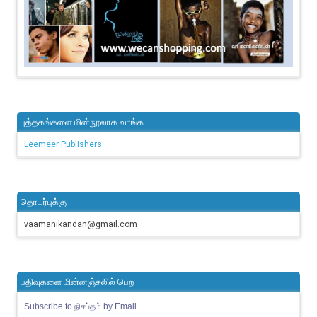
புத்தகங்களை மின்நூலாக வாங்க
Leemeer Publishers
தொடர்புக்கு
vaamanikandan@gmail.com
பதிவுகளை மின்னஞ்சலில் பெற
Subscribe to நிசப்தம் by Email