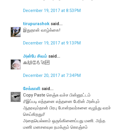
December 19, 2017 at 8:53 PM
tirupurashok
said...
இதுதான் வாழ்க்கை!
December 19, 2017 at 9:13 PM
அன்பே சிவம்
said...
🙏🙌👏💪🚀🆙
December 20, 2017 at 7:34 PM
சேக்காளி
said...
Copy Paste செஞ்சு வச்ச பின்னூட்டம்
//இப்படி எத்தனை எத்தனை பேரின் அன்பும்
ஆதரவும்தான் பிரபு போன்றவர்களை எழுந்து வரச்
செய்கிறது//
அதையெல்லாம் ஒருங்கிணைப்பது மணி. அந்த
மணி மனசளவுல நமக்கும் கொஞ்சம்