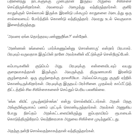
பதினைந்து நாட்களுக்கு முன்புதான் இருதய அறுவை சிகிச்சை
செய்திருக்கிறார்கள். அவரையும் அழைத்து வந்திருந்தார்கள். குளிர்
காதுக்குள் செல்லாமல் இருக்க இரண்டு பக்கமும் காதுகளை அடைத்து ஒரு
சால்வையைப் போர்த்திக் கொண்டு வந்திருந்தார். அவரது உடல் வெகுவாக
இளைத்திருந்தது.
‘அவரை ஏங்க தொந்தரவு பண்ணுறீங்க?’ என்றேன்.
‘அண்ணன் உங்களைப் பார்க்கணும்ன்னு சொன்னாரு’ என்றார் பிரபாகர்.
பிரபுவும் வருவதாக இருப்பின் நானே அவர்களின் வீட்டுக்குச் சென்றிருப்பேன்.
லம்பாடிகளின் குடும்பம் அது. பிரபுவுக்கு என்னைவிடவும் வயது
குறைவாகத்தான் இருக்கும். அவருக்குத் திருமணமாகி இரண்டு
குழந்தைகள். ஒரு குழந்தைக்கு தாலசீமியா. அவ்வப்பொழுது குருதி ஏற்றிக்
கொண்டிருக்கிறார்கள். பிரபுவுக்கு இருதயப் பிரச்சினை. முதல்வர் காப்பீட்டுத்
திட்டத்தில் சில சிகிச்சைகளைச் செய்தும் பெரிய பலனில்லை.
‘உங்க லிமிட் முடிஞ்சுடுச்சுங்க’ என்று சொல்லிவிட்டார்கள். அதன் பிறகு
அங்குமிங்குமாகப் பணம் புரட்டிக் கொண்டிருந்தார்கள். அவர்கள் அணுகிய
போது நிசப்தம் அறக்கட்டளையிலிருந்து ஐம்பதாயிரம் ரூபாயைக்
கொடுத்திருந்தோம். வெற்றிகரமாக அறுவை சிகிச்சை முடிந்துவிட்டது.
அதற்கு நன்றி சொல்வதற்காகத்தான் வந்திருந்தார்கள்.