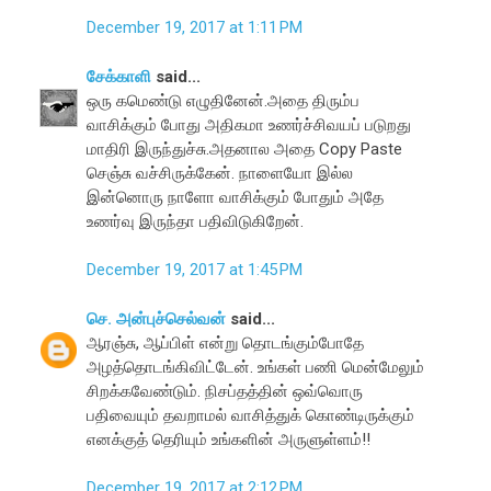
December 19, 2017 at 1:11 PM
சேக்காளி
said...
ஒரு கமெண்டு எழுதினேன்.அதை திரும்ப
வாசிக்கும் போது அதிகமா உணர்ச்சிவயப் படுறது
மாதிரி இருந்துச்சு.அதனால அதை Copy Paste
செஞ்சு வச்சிருக்கேன். நாளையோ இல்ல
இன்னொரு நாளோ வாசிக்கும் போதும் அதே
உணர்வு இருந்தா பதிவிடுகிறேன்.
December 19, 2017 at 1:45 PM
செ. அன்புச்செல்வன்
said...
ஆரஞ்சு, ஆப்பிள் என்று தொடங்கும்போதே
அழத்தொடங்கிவிட்டேன். உங்கள் பணி மென்மேலும்
சிறக்கவேண்டும். நிசப்தத்தின் ஒவ்வொரு
பதிவையும் தவறாமல் வாசித்துக் கொண்டிருக்கும்
எனக்குத் தெரியும் உங்களின் அருளுள்ளம்!!
December 19, 2017 at 2:12 PM