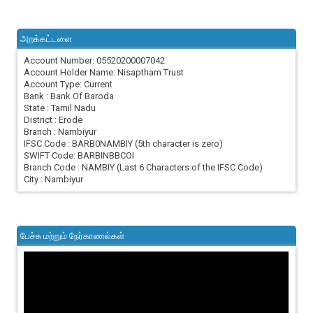
அறக்கட்டளை
Account Number: 05520200007042
Account Holder Name: Nisaptham Trust
Account Type: Current
Bank : Bank Of Baroda
State : Tamil Nadu
District : Erode
Branch : Nambiyur
IFSC Code : BARB0NAMBIY (5th character is zero)
SWIFT Code: BARBINBBCOI
Branch Code : NAMBIY (Last 6 Characters of the IFSC Code)
City : Nambiyur
பேச்சு மற்றும் நேர்காணல்கள்