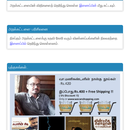
அறக்கட்டளையின் விதிகளைத் தெரிந்து கொள்ள
இணைப்பின்
மீது சுட்டவும்.
அறக்கட்டளை- பரிசீலனை
நிசப்தம் அறக்கட்டளைக்கு உதவி கோரி வரும் விண்ணப்பங்களின் நிலவரத்தை
இணைப்பில்
தெரிந்து கொள்ளலாம்.
புத்தகங்கள்..