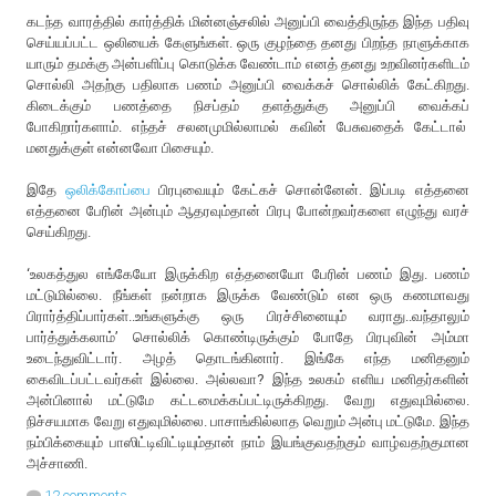
கடந்த வாரத்தில் கார்த்திக் மின்னஞ்சலில் அனுப்பி வைத்திருந்த இந்த பதிவு
செய்யப்பட்ட ஒலியைக் கேளுங்கள். ஒரு குழந்தை தனது பிறந்த நாளுக்காக
யாரும் தமக்கு அன்பளிப்பு கொடுக்க வேண்டாம் எனத் தனது உறவினர்களிடம்
சொல்லி அதற்கு பதிலாக பணம் அனுப்பி வைக்கச் சொல்லிக் கேட்கிறது.
கிடைக்கும் பணத்தை நிசப்தம் தளத்துக்கு அனுப்பி வைக்கப்
போகிறார்களாம். எந்தச் சலனமுமில்லாமல் கவின் பேசுவதைக் கேட்டால்
மனதுக்குள் என்னவோ பிசையும்.
இதே
ஒலிக்கோப்பை
பிரபுவையும் கேட்கச் சொன்னேன். இப்படி எத்தனை
எத்தனை பேரின் அன்பும் ஆதரவும்தான் பிரபு போன்றவர்களை எழுந்து வரச்
செய்கிறது.
‘உலகத்துல எங்கேயோ இருக்கிற எத்தனையோ பேரின் பணம் இது. பணம்
மட்டுமில்லை. நீங்கள் நன்றாக இருக்க வேண்டும் என ஒரு கணமாவது
பிரார்த்திப்பார்கள்..உங்களுக்கு ஒரு பிரச்சினையும் வராது..வந்தாலும்
பார்த்துக்கலாம்’ சொல்லிக் கொண்டிருக்கும் போதே பிரபுவின் அம்மா
உடைந்துவிட்டார். அழத் தொடங்கினார். இங்கே எந்த மனிதனும்
கைவிடப்பட்டவர்கள் இல்லை. அல்லவா? இந்த உலகம் எளிய மனிதர்களின்
அன்பினால் மட்டுமே கட்டமைக்கப்பட்டிருக்கிறது. வேறு எதுவுமில்லை.
நிச்சயமாக வேறு எதுவுமில்லை. பாசாங்கில்லாத வெறும் அன்பு மட்டுமே. இந்த
நம்பிக்கையும் பாஸிட்டிவிட்டியும்தான் நாம் இயங்குவதற்கும் வாழ்வதற்குமான
அச்சாணி.
12 comments