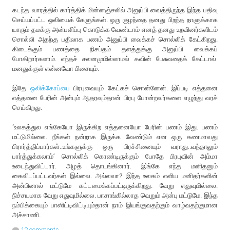
கடந்த வாரத்தில் கார்த்திக் மின்னஞ்சலில் அனுப்பி வைத்திருந்த இந்த பதிவு
செய்யப்பட்ட ஒலியைக் கேளுங்கள். ஒரு குழந்தை தனது பிறந்த நாளுக்காக
யாரும் தமக்கு அன்பளிப்பு கொடுக்க வேண்டாம் எனத் தனது உறவினர்களிடம்
சொல்லி அதற்கு பதிலாக பணம் அனுப்பி வைக்கச் சொல்லிக் கேட்கிறது.
கிடைக்கும் பணத்தை நிசப்தம் தளத்துக்கு அனுப்பி வைக்கப்
போகிறார்களாம். எந்தச் சலனமுமில்லாமல் கவின் பேசுவதைக் கேட்டால்
மனதுக்குள் என்னவோ பிசையும்.
இதே
ஒலிக்கோப்பை
பிரபுவையும் கேட்கச் சொன்னேன். இப்படி எத்தனை
எத்தனை பேரின் அன்பும் ஆதரவும்தான் பிரபு போன்றவர்களை எழுந்து வரச்
செய்கிறது.
‘உலகத்துல எங்கேயோ இருக்கிற எத்தனையோ பேரின் பணம் இது. பணம்
மட்டுமில்லை. நீங்கள் நன்றாக இருக்க வேண்டும் என ஒரு கணமாவது
பிரார்த்திப்பார்கள்..உங்களுக்கு ஒரு பிரச்சினையும் வராது..வந்தாலும்
பார்த்துக்கலாம்’ சொல்லிக் கொண்டிருக்கும் போதே பிரபுவின் அம்மா
உடைந்துவிட்டார். அழத் தொடங்கினார். இங்கே எந்த மனிதனும்
கைவிடப்பட்டவர்கள் இல்லை. அல்லவா? இந்த உலகம் எளிய மனிதர்களின்
அன்பினால் மட்டுமே கட்டமைக்கப்பட்டிருக்கிறது. வேறு எதுவுமில்லை.
நிச்சயமாக வேறு எதுவுமில்லை. பாசாங்கில்லாத வெறும் அன்பு மட்டுமே. இந்த
நம்பிக்கையும் பாஸிட்டிவிட்டியும்தான் நாம் இயங்குவதற்கும் வாழ்வதற்குமான
அச்சாணி.
12 comments