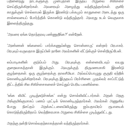
பதினைந்து நாட்களுக்கு முன்புதான் இருதய அறுவை சிகிச்சை
செய்திருக்கிறார்கள். அவரையும் அழைத்து வந்திருந்தார்கள். குளிர்
காதுக்குள் செல்லாமல் இருக்க இரண்டு பக்கமும் காதுகளை அடைத்து ஒரு
சால்வையைப் போர்த்திக் கொண்டு வந்திருந்தார். அவரது உடல் வெகுவாக
இளைத்திருந்தது.
‘அவரை ஏங்க தொந்தரவு பண்ணுறீங்க?’ என்றேன்.
‘அண்ணன் உங்களைப் பார்க்கணும்ன்னு சொன்னாரு’ என்றார் பிரபாகர்.
பிரபுவும் வருவதாக இருப்பின் நானே அவர்களின் வீட்டுக்குச் சென்றிருப்பேன்.
லம்பாடிகளின் குடும்பம் அது. பிரபுவுக்கு என்னைவிடவும் வயது
குறைவாகத்தான் இருக்கும். அவருக்குத் திருமணமாகி இரண்டு
குழந்தைகள். ஒரு குழந்தைக்கு தாலசீமியா. அவ்வப்பொழுது குருதி ஏற்றிக்
கொண்டிருக்கிறார்கள். பிரபுவுக்கு இருதயப் பிரச்சினை. முதல்வர் காப்பீட்டுத்
திட்டத்தில் சில சிகிச்சைகளைச் செய்தும் பெரிய பலனில்லை.
‘உங்க லிமிட் முடிஞ்சுடுச்சுங்க’ என்று சொல்லிவிட்டார்கள். அதன் பிறகு
அங்குமிங்குமாகப் பணம் புரட்டிக் கொண்டிருந்தார்கள். அவர்கள் அணுகிய
போது நிசப்தம் அறக்கட்டளையிலிருந்து ஐம்பதாயிரம் ரூபாயைக்
கொடுத்திருந்தோம். வெற்றிகரமாக அறுவை சிகிச்சை முடிந்துவிட்டது.
அதற்கு நன்றி சொல்வதற்காகத்தான் வந்திருந்தார்கள்.