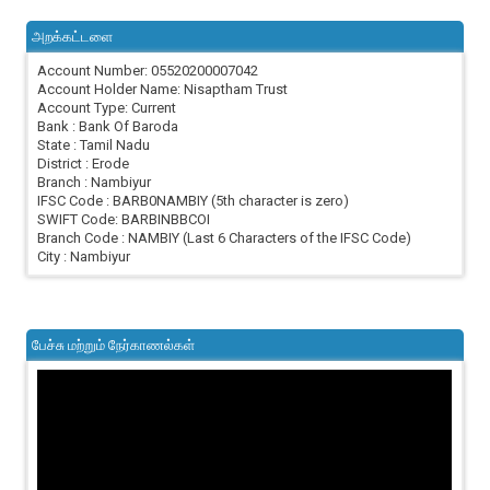
அறக்கட்டளை
Account Number: 05520200007042
Account Holder Name: Nisaptham Trust
Account Type: Current
Bank : Bank Of Baroda
State : Tamil Nadu
District : Erode
Branch : Nambiyur
IFSC Code : BARB0NAMBIY (5th character is zero)
SWIFT Code: BARBINBBCOI
Branch Code : NAMBIY (Last 6 Characters of the IFSC Code)
City : Nambiyur
பேச்சு மற்றும் நேர்காணல்கள்