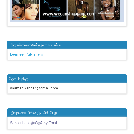
புத்தகங்களை மின்நூலாக வாங்க
Leemeer Publishers
தொடர்புக்கு
vaamanikandan@gmail.com
பதிவுகளை மின்னஞ்சலில் பெற
Subscribe to நிசப்தம் by Email