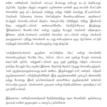
எளிய மனிதர்கள் அவர்கள். எப்படிப் பேசுவது என்பது கூடத் தெரியாது.
ஆப்பிள், ஆரஞ்சு மற்றும் மாதுளம் பழங்களை வாங்கி ஒரு பையில் போட்டுக்
கொண்டு ஒரு தட்டத்தையும் எடுத்து வந்து அதில் வைத்து நீட்டினார்கள்.
அவர்கள் அவ்வளவு செலவு செய்திருக்க வேண்டியதில்லை. உதவியைப்
பெற்றுக் கொண்டவர்கள் திரும்ப அழைப்பதே அரிதினும் அரிது. இவர்கள்
தேடி வந்துவிட்டார்கள். உண்மையிலேயே நெகிழ்ச்சியாக இருந்தது.
‘இதெல்லாம் வேண்டாங்க’ என்று மறுத்த போதும் அவர்கள் விடுவதாக
இல்லை. நம்மிடமெல்லாம் வாங்கிக் கொள்ள மாட்டார்கள் என்று அவர்கள்
தவறுதலாகப் புரிந்து கொள்ளக் கூடாது என்பதற்காக ஒரு ஆப்பிளை மட்டும்
எடுத்துக் கொண்டேன். அவர்களுக்கு அது திருப்தி.
‘மாத்திரையெல்லாம் ஒழுங்கா சாப்பிடுங்க பிரபு’ என்று சொல்லிக்
கொண்டிருக்கும் போதே பிரபு, அம்மா, அப்பா என மூன்று பேரும் காலைத்
தொட்டுக் கும்பிட வந்துவிட்டார்கள். ஒரு குதி குதித்து அந்தப் பக்கமாக
நகர்ந்த போதும் பிரபு எழவே இல்லை. தேம்பித் தேம்பி அழுது கொண்டிருந்தார்.
‘என் குழந்தைகளுக்காவது நான் உசுரோட இருக்கணும் சார்’ என்றார். அந்தக்
குழந்தைகளைப் பார்த்திருக்கிறேன். இரு குழந்தைகளின் முகமும் நினைவில்
வந்து போனது. இவர் தப்பினால்தான் தாலசீமியா குழந்தையின் உயிரைக்
காப்பாற்ற முடியும். அவர்களால் முடியுமா என்று தெரியவில்லை. குறைந்தபட்சம்
முயற்சிப்பார்கள்.
இத்தகைய மனிதர்களைத்தான் தேர்ந்தெடுத்து உதவ வேண்டும். ஒவ்வொரு
ரூபாயும் யாரோ ஒருவருடைய உழைப்பு; நம்பிக்கை.