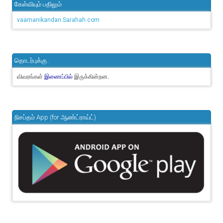
கேள்வியும் பதிலும்
vaamanikandan.Sarahah.com
தொடர்புக்கு..
விவரங்கள்
இருக்கின்றன.
இணைப்பில்
நிசப்தம் App (for ஆண்ட்ராய்ட்)