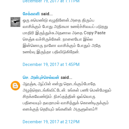
December 19, 2017 at 1:11 PM
சேக்காளி
said...
ஒரு கமெண்டு எழுதினேன்.அதை திரும்ப
வாசிக்கும் போது அதிகமா உணர்ச்சிவயப் படுறது
மாதிரி இருந்துச்சு.அதனால அதை Copy Paste
செஞ்சு வச்சிருக்கேன். நாளையோ இல்ல
இன்னொரு நாளோ வாசிக்கும் போதும் அதே
உணர்வு இருந்தா பதிவிடுகிறேன்.
December 19, 2017 at 1:45 PM
செ. அன்புச்செல்வன்
said...
ஆரஞ்சு, ஆப்பிள் என்று தொடங்கும்போதே
அழத்தொடங்கிவிட்டேன். உங்கள் பணி மென்மேலும்
சிறக்கவேண்டும். நிசப்தத்தின் ஒவ்வொரு
பதிவையும் தவறாமல் வாசித்துக் கொண்டிருக்கும்
எனக்குத் தெரியும் உங்களின் அருளுள்ளம்!!
December 19, 2017 at 2:12 PM