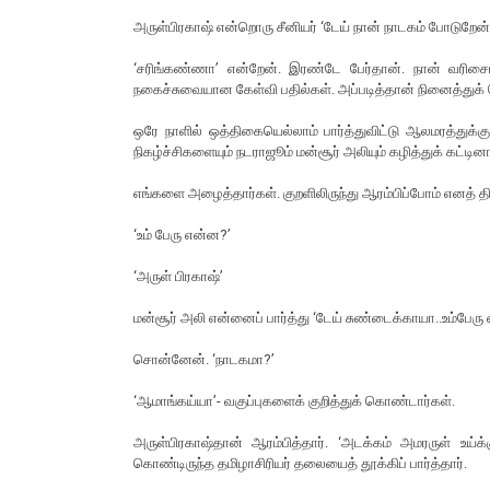
அருள்பிரகாஷ் என்றொரு சீனியர் ‘டேய் நான் நாடகம் போடுறேன்..
‘சரிங்கண்ணா’ என்றேன். இரண்டே பேர்தான். நான் வரிசை
நகைச்சுவையான கேள்வி பதில்கள். அப்படித்தான் நினைத்து
ஒரே நாளில் ஒத்திகையெல்லாம் பார்த்துவிட்டு ஆலமரத்துக்
நிகழ்ச்சிகளையும் நடராஜூம் மன்சூர் அலியும் கழித்துக் கட்டின
எங்களை அழைத்தார்கள். குறளிலிருந்து ஆரம்பிப்போம் எனத் திட
‘உம் பேரு என்ன?’
‘அருள் பிரகாஷ்’
மன்சூர் அலி என்னைப் பார்த்து ‘டேய் சுண்டைக்காயா..உம்பேரு 
சொன்னேன். ‘நாடகமா?’
‘ஆமாங்கய்யா’- வகுப்புகளைக் குறித்துக் கொண்டார்கள்.
அருள்பிரகாஷ்தான் ஆரம்பித்தார். ‘அடக்கம் அமரருள் உய
கொண்டிருந்த தமிழாசிரியர் தலையைத் தூக்கிப் பார்த்தார்.