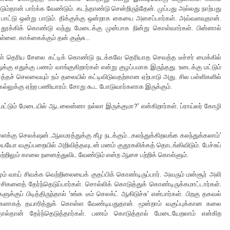
தான் பார்க்க வேண்டும். கடந்தாண்டு சென்றிருந்தேன். முப்பது அல்லது நாற்பது
் பாட்டு ஒன்று பாடும். திக்குக்கு ஒன்றாக கையை அசைப்பார்கள். அவ்வளவுதான்.
 தூக்கிக் கொண்டு வந்து மேடைக்கு முன்பாக நின்று கொள்வார்கள். பின்னால்
்ளை. காக்கைக்கும் தன் குஞ்சு...
ொப்புள் தெரிய சேலை கட்டிக் கொண்டு நடக்கவே தெரியாத செவத்த டீச்சர் மைக்கில்
ுக்கு எதுக்கு பணம் வாங்குகிறார்கள் என்று குழப்பமாக இருந்தது. உடைக்கு மட்டும்
தச் செலவையும் நம் தலையில் கட்டிவிடுவதற்கான ஏற்பாடு அது. சில பள்ளிகளில்
 கல்லுக்கு ஏற்ற பணியாரம். சோறு கூட போடுவார்களாக இருக்கும்.
்டும் மேடையில் ஆடலைன்னா நல்லா இருக்குமா?’ என்கிறார்கள். ப்ராய்லர் கோழி
க்கு செலக்‌ஷன்..ஆலமரத்துக்கு கீழ நடக்கும்...கலந்துக்கிறவங்க கலந்துக்கலாம்’
ையோ வகுப்பறையில் அறிவித்தவுடன் மனம் குதூகலிக்கத் தொடங்கிவிடும். பேச்சுப்
ாவற்றிலும் காலை நனைத்துவிட வேண்டும் என்ற ஆசை பற்றிக் கொள்ளும்.
ரமும் வாய் சிவக்க வெற்றிலையைக் குதப்பிக் கொண்டிருப்பார். அவரும் மன்சூர் அலி
ிகளைத் தேர்ந்தெடுப்பார்கள். சொல்லிக் கொடுத்துக் கொண்டிருக்கமாட்டார்கள்.
க்குப் பிடித்திருந்தால் ‘உங்க டீம் செலக்ட் ஆகிடுச்சு’ என்பார்கள். பிறகு தகவல்
்களாகத் தயாரித்துக் கொள்ள வேண்டியதுதான். மூன்றாம் வகுப்புக்கான கலை
ந்தால்தான் தேர்ந்தெடுத்தார்கள். பணம் கொடுத்தால் மேடையேறலாம் என்கிற