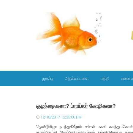
SKIP TO CONTENT
முகப்பு
அறக்கட்டளை
பத்தி
புனைவ
குழந்தைகளா? ப்ராய்லர் கோழிகளா?
12/18/2017 12:25:00 PM
‘ஆண்டுவிழா நடத்துகிறோம். உங்கள் மகன் கலந்து கொள்
குறுஞ்செய்தி அனுப்பியிருக்கிறார்கள். பள்ளியிலிருந்த