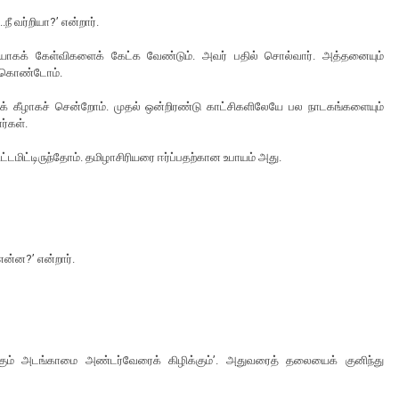
நீ வர்றியா?’ என்றார்.
யாகக் கேள்விகளைக் கேட்க வேண்டும். அவர் பதில் சொல்வார். அத்தனையும்
க் கொண்டோம்.
குக் கீழாகச் சென்றோம். முதல் ஒன்றிரண்டு காட்சிகளிலேயே பல நாடகங்களையும்
ார்கள்.
்டமிட்டிருந்தோம். தமிழாசிரியரை ஈர்ப்பதற்கான உபாயம் அது.
என்ன?’ என்றார்.
்க்கும் அடங்காமை அண்டர்வேரைக் கிழிக்கும்’. அதுவரைத் தலையைக் குனிந்து