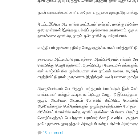
ஒன்பதாம் வகுப்பு படித்துக் கொண்டிருந்தார். நான் ஆறாம் வகுப்ப
‘நான் வரலைங்கண்ணா’ என்றேன். எத்தனை முறை அடி வாங்க
‘டேய்...இப்போ அடி வாங்க மாட்டோம்’ என்றார். எனக்கு நம்
ஒரே நாள்தான் இருந்தது. பக்திப் பழங்களாக மாறினோம். ஒரு 
நகைச்சுவைதான் அடிநாதம். ஒரே நாளில் தயாரோனோம்.
வாத்தியார் முன்னாடி நின்ற போது குதர்க்கமாகப் பார்த்துவிட்டு 
தலையை ஆட்டிவிட்டு நாடகத்தை ஆரம்பித்தோம். எங்கள் சேட்
கொடுத்து மெருகேற்றினார். ஆண்டுவிழா மேடையில் எங்களுக்
என் வாழ்வில் மிக முக்கியமான சில நாட்கள் அவை. ஆயிர
கழற்றிவிட்டு நான் முருகனாக இருந்தேன். அவர் யானை முகத்
அதையெல்லாம் யோசித்துப் பார்த்தால் ப்ராய்லர்ஸ் இன் மே
வாய்ப்புகள்’ என்றுச் சுட்டிக் காட்டுவது வேறு. ‘நீ இப்படித
சூழல் அவசியம். அவரவர் போக்கில் விட்டுவிட வேண்ட
ஆசிரியர்களும் பெற்றோர்களும் ஒழுங்குபடுத்தினால் போதும்
கிரிக்கெட் கோச்சிங் என்று தாளிப்பதுமில்லாமல் மேடையிலும
கொடுப்பதற்குப் பெயர்தான் ப்ராய்லர் கோழி வளர்ப்பு. கு
நாமே மூக்கை நுழைத்தால் அதைப் போன்ற டார்ச்சர் அவர்களுக
13 comments