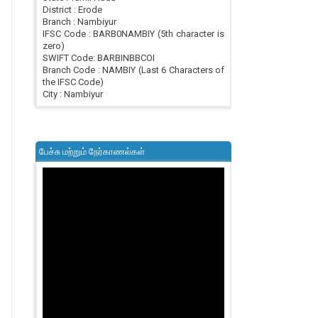
District : Erode
Branch : Nambiyur
IFSC Code : BARB0NAMBIY (5th character is
zero)
SWIFT Code: BARBINBBCOI
Branch Code : NAMBIY (Last 6 Characters of
the IFSC Code)
City : Nambiyur
பேச்சு மற்றும் நேர்காணல்கள்