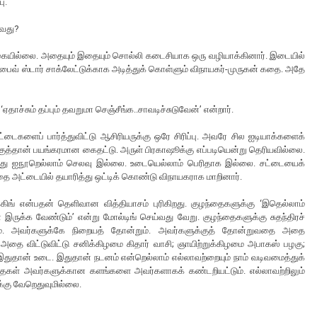
ு.
ுவது?
பிக்கையில்லை. அதையும் இதையும் சொல்லி கடைசியாக ஒரு வழியாக்கினார். இடையில்
ஃபைவ் ஸ்டார் சாக்லேட்டுக்காக அடித்துக் கொள்ளும் விநாயகர்-முருகன் கதை. அதே
‘ஏதாச்சும் தப்பும் தவறுமா செஞ்சீங்க..சாவடிச்சுடுவேன்’ என்றார்.
டைகளைப் பார்த்துவிட்டு ஆசிரியருக்கு ஒரே சிரிப்பு. அவரே சில ஐடியாக்களைக்
குத்தான் பயங்கரமான கைதட்டு. அருள் பிரகாஷூக்கு எப்படியென்று தெரியவில்லை.
த்து ஐநூறெல்லாம் செலவு இல்லை. உடையெல்லாம் பெரிதாக இல்லை. சட்டையைக்
தை அட்டையில் தயாரித்து ஒட்டிக் கொண்டு விநாயகராக மாறினார்.
க்கிங் என்பதன் தெளிவான வித்தியாசம் புரிகிறது. குழந்தைகளுக்கு ‘இதெல்லாம்
்தான் இருக்க வேண்டும்’ என்று மோல்டிங் செய்வது வேறு. குழந்தைகளுக்கு சுதந்திரச்
ும். அவர்களுக்கே நிறையத் தோன்றும். அவர்களுக்குத் தோன்றுவதை அதை
. அதை விட்டுவிட்டு சனிக்கிழமை கிதார் வாசி; ஞாயிற்றுக்கிழமை அபாகஸ் பழகு;
் இதுதான் உடை. இதுதான் நடனம் என்றெல்லாம் எல்லாவற்றையும் நாம் வடிவமைத்துக்
ழந்தைகள் அவர்களுக்கான களங்களை அவர்களாகக் கண்டறியட்டும். எல்லாவற்றிலும்
்கு வேறெதுவுமில்லை.