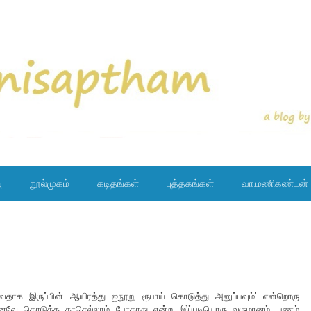
ு
நூல்முகம்
கடிதங்கள்
புத்தகங்கள்
வா.மணிகண்டன்
வதாக இருப்பின் ஆயிரத்து ஐநூறு ரூபாய் கொடுத்து அனுப்பவும்’ என்றொரு
ு. ஏற்கனவே கொடுத்த காசெல்லாம் போதாது என்று இப்படியொரு வருமானம். பணம்