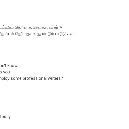
டக்கவே தெரியாத செவத்த டீச்சர் //
புள் தெரியுதா ன்னு மட்டும் பா(ர்)க்கவும்.
don't know
do you
mploy some professional writers?
 today.