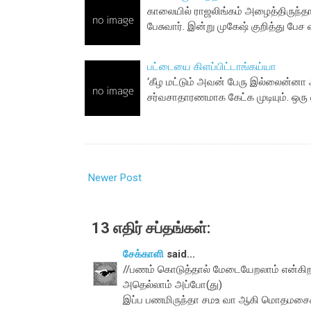
காலையில் ராஜலிங்கம் அழைத்திருந்தா
பேசுவார். இன்று முகேஷ் குறித்து பேச
பட்டையை கிளப்பிட்டாங்கய்யா
‘கீழ மட்டும் அவன் பேரு இல்லைன்னா
சர்வசாதாரணமாக கேட்க முடியும். ஒர
Newer Post
13 எதிர் சப்தங்கள்:
சேக்காளி
said...
//பணம் கொடுத்தால் மேடையேறலாம் என்கி
அதெல்லாம் அப்போ(து)
இப்ப பணமிருந்தா சமஉ வா ஆகி மொதமசைச