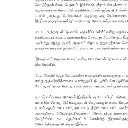
கொடுத்தால் மேடையேறலாம். இல்லையென்றால் வேடிக்கை மட்டும்
குழந்தைகளை மேடையில் ஏற்றிவிடுவார்கள். ஐந்து நிமிடங்கள
நடனம் முடிந்தது. பெற்றவர்கள் ஆளுக்கு ஒரு கேமிராவைத்
இருப்பவர்களுக்கு ஒன்றும் தெரியாது. அவரவருக்கு அவரவர் பிள
பாடல் முடிந்தவுடன் ‘ஓ வாவ்...சூப்பர்ப் டான்ஸ்’ என்று த
கத்தியவுடன் கூட்டம் புளகாங்கிதம் அடைந்து ஆர்பரிக்கும். இத
ஆயிரத்து ஐநூறு ரூபாய் ஆகுமா? விழா நடத்துவதற்கான மொத்
ஒரு மாணவனுக்கு ஐந்தாயிரம் ரூபாய் கூட வாங்குகிறார்களாம்.
‘இதெல்லாம் தேவையில்லை’ என்று சொன்னால் ‘நம்ம பையன் மட
இன் மேக்கிங்.
‘டேய் ஆண்டு விழா போட்டிகளில் கலந்துக்கிறவங்களுக்கு நாளை
என்று ஒரு சுற்றறிக்கையை வாசித்துவிட்டு ஆசிரியரோ ஆசிரிய
போட்டி, கட்டுரைப் போட்டி, வினாடிவினா, நாடகம் என்று எல்ல
நடராஜ் என்றொரு ஆசிரியர் இருந்தார். தமிழ் பண்டிட். எந்நே
என்ற இன்னொரு ஆசிரியரும்தான் பெரும்பாலும் கலை நிகழ்ச்ச
நடனம் ஆடிக் காட்டலாம், நாடகம் நடத்திக் காட்டலாம். அவர்களு
பலகையிலும் அறிவித்துவிடுவார்கள். அதன் பிறகு மாணவர
நிகழ்ச்சியில் கூட ஆடிக்காட்டச் சொல்லித் திறமையிரு
அயோக்கியத்தனமெல்லாம் இல்லை.