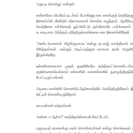
‘மறுபடி சொல்லு’ என்றார்.
என்னவோ விபரீதம் நடக்கப் போகிறது என எனக்குத் தெரிந்தது
நினைப்பில் மீண்டும் உற்சாகமாகச் சொல்ல எழுந்தார். ஆசிரிய
வெற்றிலை எச்சிலைத் துப்பிவிட்டு கும்மினாரே பார்க்கல
உடனடியாக அர்த்தம் புரிந்திருக்கவில்லை என நினைக்கிறேன்.
‘அண்டர்வாரைக் கிழிக்குமாமா..’என்று நடராஜ் வாத்தியார் எ
சிரித்தார்கள். மன்சூர் அடிப்பதற்குக வாகாக நான் அருகி
இருக்கிறதே.
நல்லவேளையாக முதல் குறளிலேயே தடுத்தாட்கொண்டார்கள்.
குறள்களையெல்லாம் எங்களின் வசனங்களில் நுழைத்திருந்த
போட்டிருப்பார்கள்.
அடியை வாங்கிக் கொண்டு ஆடுகளத்தில் அமர்ந்திருந்தோம். இரண்
திட்டிக் கொண்டிருந்தோம்.
பையன்கள் வந்தார்கள்.
‘என்னடா ஆச்சு?’ சுரத்தேயில்லாமல் கேட்டோம்.
மறுபடியும் நாளைக்கு வரச் சொன்னார்கள் என்று சொல்லவும்