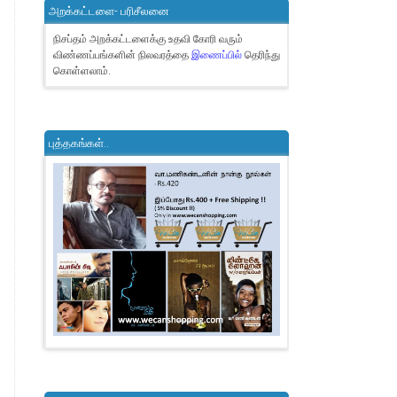
அறக்கட்டளை- பரிசீலனை
நிசப்தம் அறக்கட்டளைக்கு உதவி கோரி வரும்
விண்ணப்பங்களின் நிலவரத்தை
இணைப்பில்
தெரிந்து
கொள்ளலாம்.
புத்தகங்கள்..