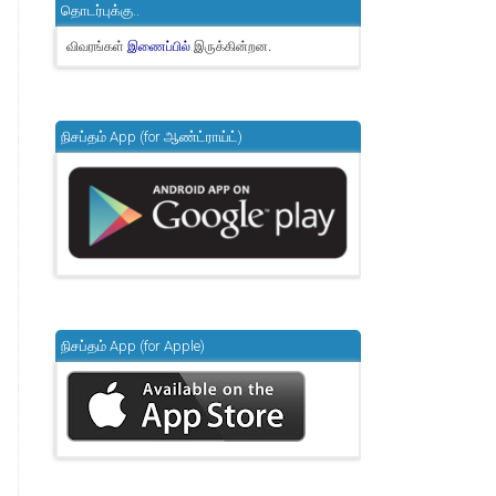
தொடர்புக்கு..
விவரங்கள்
இருக்கின்றன.
இணைப்பில்
நிசப்தம் App (for ஆண்ட்ராய்ட்)
நிசப்தம் App (for Apple)