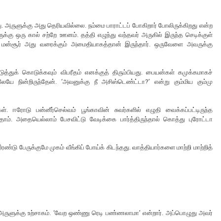
. அருளுக்கு அது தெரியவில்லை. நம்மை பாராட்டப் போகிறார் போலிருக்கிறது என்ற
ருக்கு ஒரு கால் சற்றே ஊனம். தத்தி எழுந்து வந்தவர் அருகில் இருந்த செடிக்குள்
ாம். மன்சூர் அது வரைக்கும் அமைதியாகத்தான் இருந்தார். ஒருவேளை அவருக்கு
டுத்துக் கொடுக்கவும் விபரீதம் எனக்குத் திரும்பியது. பையன்கள் கமுக்கமாகச்
லேயே நின்றிருந்தேன். ‘அவனுக்கு நீ அசிஸ்டெண்ட்டா?’ என்று கும்மிய கும்மு
 ஈரோடு பன்னீர்செல்வம் பூங்காவின் சுவர்களில் எழுதி வைக்கப்பட்டிருந்த
ோம். அதையெல்லாம் பேசவிட்டு வேடிக்கை பார்த்திருந்தால் கொத்து புரோட்டா
டு பேருக்குமே முகம் வீங்கிப் போய்க் கிடந்தது. வாத்தியார்களை மாற்றி மாற்றித்
 அருளுக்கு உற்சாகம். ‘வேற ஒண்ணு ரெடி பண்ணலாமா’ என்றார். அப்பொழுது அவர்