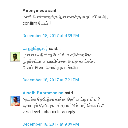
Anonymous said...
மணி அண்ணனுக்கு இன்னைக்கு நைட் வீட்ல அடி
confirm டோய்!!
December 18, 2017 at 4:39 PM
செந்தில்குமார்
said...
முன்னாடி நின்னு போட்டோ எடுக்கறதோட
முடிச்சுட்டா பரவாயில்லை, அதை வாட்சப்ல
அனுப்பிவேற கொள்ளுவாங்களே
December 18, 2017 at 7:21 PM
Vinoth Subramanian
said...
//நடக்க தெரிஞ்சா என்ன தெரியாட்டி என்ன?
தொப்புள் தெரியுதா ன்னு மட்டும் பா(ர்)க்கவும்.//
vera level... chanceless reply...
December 18, 2017 at 9:09 PM