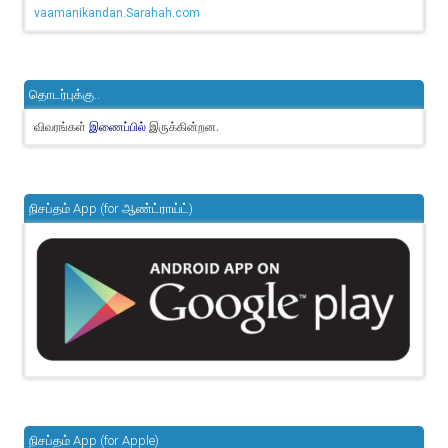
vaamanikandan.Sarahah.com
தொடர்புக்கு..
விவரங்கள்
இருக்கின்றன.
இணைப்பில்
நிசப்தம் App (for ஆண்ட்ராய்ட்)
நிசப்தம் App (for Apple)