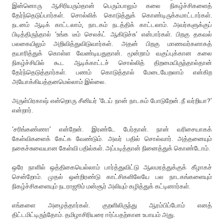
இன்னொரு ஆசிரியரும்தான் பெரும்பாலும் கலை நிகழ்ச்சிகளைத்
தேர்ந்தெடுப்பார்கள். சொல்லிக் கொடுத்துக் கொண்டிருக்கமாட்டார்கள்.
நடனம் ஆடிக் காட்டலாம், நாடகம் நடத்திக் காட்டலாம். அவர்களுக்குப்
பிடித்திருந்தால் ‘உங்க டீம் செலக்ட் ஆகிடுச்சு’ என்பார்கள். பிறகு தகவல்
பலகையிலும் அறிவித்துவிடுவார்கள். அதன் பிறகு மாணவர்களாகத்
தயாரித்துக் கொள்ள வேண்டியதுதான். மூன்றாம் வகுப்புக்கான கலை
நிகழ்ச்சியில் கூட ஆடிக்காட்டச் சொல்லித் திறமையிருந்தால்தான்
தேர்ந்தெடுத்தார்கள். பணம் கொடுத்தால் மேடையேறலாம் என்கிற
அயோக்கியத்தனமெல்லாம் இல்லை.
அருள்பிரகாஷ் என்றொரு சீனியர் ‘டேய் நான் நாடகம் போடுறேன்..நீ வர்றியா?’
என்றார்.
‘சரிங்கண்ணா’ என்றேன். இரண்டே பேர்தான். நான் வரிசையாகக்
கேள்விகளைக் கேட்க வேண்டும். அவர் பதில் சொல்வார். அத்தனையும்
நகைச்சுவையான கேள்வி பதில்கள். அப்படித்தான் நினைத்துக் கொண்டோம்.
ஒரே நாளில் ஒத்திகையெல்லாம் பார்த்துவிட்டு ஆலமரத்துக்குக் கீழாகச்
சென்றோம். முதல் ஒன்றிரண்டு காட்சிகளிலேயே பல நாடகங்களையும்
நிகழ்ச்சிகளையும் நடராஜூம் மன்சூர் அலியும் கழித்துக் கட்டினார்கள்.
எங்களை அழைத்தார்கள். குறளிலிருந்து ஆரம்பிப்போம் எனத்
திட்டமிட்டிருந்தோம். தமிழாசிரியரை ஈர்ப்பதற்கான உபாயம் அது.