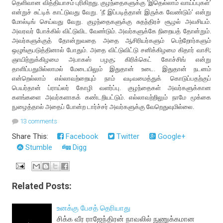
தெளிவான வித்தியாசம் புரிகிறது. குழந்தைகளுக்கு ‘இதெல்லாம் வாய்ப்புகள்’
என்றுச் சுட்டிக் காட்டுவது வேறு. ‘நீ இப்படித்தான் இருக்க வேண்டும்’ என்று
மோல்டிங் செய்வது வேறு. குழந்தைகளுக்கு சுதந்திரச் சூழல் அவசியம்.
அவரவர் போக்கில் விட்டுவிட வேண்டும். அவர்களுக்கே நிறையத் தோன்றும்.
அவர்களுக்குத் தோன்றுவதை அதை ஆசிரியர்களும் பெற்றோர்களும்
ஒழுங்குபடுத்தினால் போதும். அதை விட்டுவிட்டு சனிக்கிழமை கிதார் வாசி;
ஞாயிற்றுக்கிழமை அபாகஸ் பழகு; கிரிக்கெட் கோச்சிங் என்று
தாளிப்பதுமில்லாமல் மேடையிலும் இதுதான் உடை. இதுதான் நடனம்
என்றெல்லாம் எல்லாவற்றையும் நாம் வடிவமைத்துக் கொடுப்பதற்குப்
பெயர்தான் ப்ராய்லர் கோழி வளர்ப்பு. குழந்தைகள் அவர்களுக்கான
களங்களை அவர்களாகக் கண்டறியட்டும். எல்லாவற்றிலும் நாமே மூக்கை
நுழைத்தால் அதைப் போன்ற டார்ச்சர் அவர்களுக்கு வேறெதுவுமில்லை.
13 comments
Share This:
Facebook
Twitter
Google+
Stumble
Digg
Related Posts:
உனக்கு பேசத் தெரியாது
சிக்க வீர ராஜேந்திரன் நாவலில் நுணுக்கமான