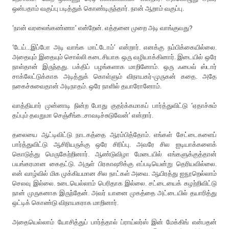
ஒன்பதாம் வகுப்பு படித்துக் கொண்டிருந்தார். நான் ஆறாம் வகுப்பு.
‘நான் வரலைங்கண்ணா’ என்றேன். எத்தனை முறை அடி வாங்குவது?
‘டேய்...இப்போ அடி வாங்க மாட்டோம்’ என்றார். எனக்கு நம்பிக்கையில்லை.
அதையும் இதையும் சொல்லி கடைசியாக ஒரு வழியாக்கினார். இடையில் ஒரே
நாள்தான் இருந்தது. பக்திப் பழங்களாக மாறினோம். ஒரு ஃபைவ் ஸ்டார்
சாக்லேட்டுக்காக அடித்துக் கொள்ளும் விநாயகர்-முருகன் கதை. அதே
நகைச்சுவைதான் அடிநாதம். ஒரே நாளில் தயாரோனோம்.
வாத்தியார் முன்னாடி நின்ற போது குதர்க்கமாகப் பார்த்துவிட்டு ‘ஏதாச்சும்
தப்பும் தவறுமா செஞ்சீங்க..சாவடிச்சுடுவேன்’ என்றார்.
தலையை ஆட்டிவிட்டு நாடகத்தை ஆரம்பித்தோம். எங்கள் சேட்டைகளைப்
பார்த்துவிட்டு ஆசிரியருக்கு ஒரே சிரிப்பு. அவரே சில ஐடியாக்களைக்
கொடுத்து மெருகேற்றினார். ஆண்டுவிழா மேடையில் எங்களுக்குத்தான்
பயங்கரமான கைதட்டு. அருள் பிரகாஷூக்கு எப்படியென்று தெரியவில்லை.
என் வாழ்வில் மிக முக்கியமான சில நாட்கள் அவை. ஆயிரத்து ஐநூறெல்லாம்
செலவு இல்லை. உடையெல்லாம் பெரிதாக இல்லை. சட்டையைக் கழற்றிவிட்டு
நான் முருகனாக இருந்தேன். அவர் யானை முகத்தை அட்டையில் தயாரித்து
ஒட்டிக் கொண்டு விநாயகராக மாறினார்.
அதையெல்லாம் யோசித்துப் பார்த்தால் ப்ராய்லர்ஸ் இன் மேக்கிங் என்பதன்