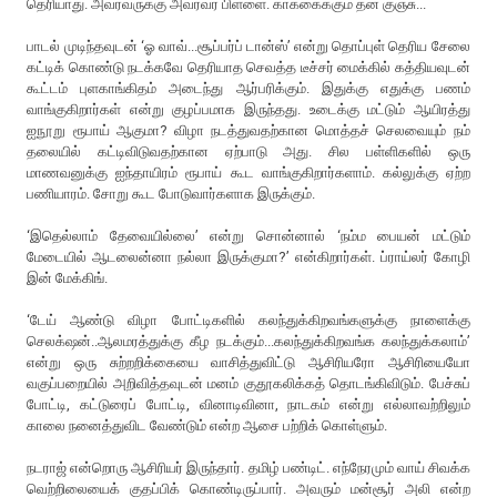
தெரியாது. அவரவருக்கு அவரவர் பிள்ளை. காக்கைக்கும் தன் குஞ்சு...
பாடல் முடிந்தவுடன் ‘ஓ வாவ்...சூப்பர்ப் டான்ஸ்’ என்று தொப்புள் தெரிய சேலை
கட்டிக் கொண்டு நடக்கவே தெரியாத செவத்த டீச்சர் மைக்கில் கத்தியவுடன்
கூட்டம் புளகாங்கிதம் அடைந்து ஆர்பரிக்கும். இதுக்கு எதுக்கு பணம்
வாங்குகிறார்கள் என்று குழப்பமாக இருந்தது. உடைக்கு மட்டும் ஆயிரத்து
ஐநூறு ரூபாய் ஆகுமா? விழா நடத்துவதற்கான மொத்தச் செலவையும் நம்
தலையில் கட்டிவிடுவதற்கான ஏற்பாடு அது. சில பள்ளிகளில் ஒரு
மாணவனுக்கு ஐந்தாயிரம் ரூபாய் கூட வாங்குகிறார்களாம். கல்லுக்கு ஏற்ற
பணியாரம். சோறு கூட போடுவார்களாக இருக்கும்.
‘இதெல்லாம் தேவையில்லை’ என்று சொன்னால் ‘நம்ம பையன் மட்டும்
மேடையில் ஆடலைன்னா நல்லா இருக்குமா?’ என்கிறார்கள். ப்ராய்லர் கோழி
இன் மேக்கிங்.
‘டேய் ஆண்டு விழா போட்டிகளில் கலந்துக்கிறவங்களுக்கு நாளைக்கு
செலக்‌ஷன்..ஆலமரத்துக்கு கீழ நடக்கும்...கலந்துக்கிறவங்க கலந்துக்கலாம்’
என்று ஒரு சுற்றறிக்கையை வாசித்துவிட்டு ஆசிரியரோ ஆசிரியையோ
வகுப்பறையில் அறிவித்தவுடன் மனம் குதூகலிக்கத் தொடங்கிவிடும். பேச்சுப்
போட்டி, கட்டுரைப் போட்டி, வினாடிவினா, நாடகம் என்று எல்லாவற்றிலும்
காலை நனைத்துவிட வேண்டும் என்ற ஆசை பற்றிக் கொள்ளும்.
நடராஜ் என்றொரு ஆசிரியர் இருந்தார். தமிழ் பண்டிட். எந்நேரமும் வாய் சிவக்க
வெற்றிலையைக் குதப்பிக் கொண்டிருப்பார். அவரும் மன்சூர் அலி என்ற