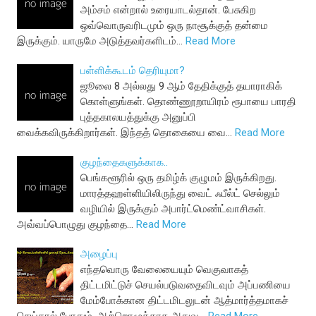
அம்சம் என்றால் உரையாடல்தான். பேசுகிற
ஒவ்வொருவரிடமும் ஒரு நாசூக்குத் தன்மை
இருக்கும். யாருமே அடுத்தவர்களிடம்…
Read More
பள்ளிக்கூடம் தெரியுமா?
ஜூலை 8 அல்லது 9 ஆம் தேதிக்குத் தயாராகிக்
கொள்ளுங்கள். தொண்ணூறாயிரம் ரூபாயை பாரதி
புத்தகாலயத்துக்கு அனுப்பி
வைக்கவிருக்கிறார்கள். இந்தத் தொகையை வை…
Read More
குழந்தைகளுக்காக..
பெங்களூரில் ஒரு தமிழ்க் குழுமம் இருக்கிறது.
மாரத்தஹள்ளியிலிருந்து வைட் ஃபீல்ட் செல்லும்
வழியில் இருக்கும் அபார்ட்மெண்ட்வாசிகள்.
அவ்வப்பொழுது குழந்தை…
Read More
அழைப்பு
எந்தவொரு வேலையையும் வெகுவாகத்
திட்டமிட்டுச் செயல்படுவதைவிடவும் அப்பணியை
மேம்போக்கான திட்டமிடலுடன் ஆத்மார்த்தமாகச்