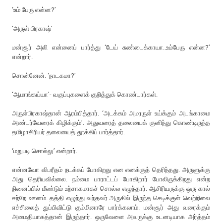
‘உம் பேரு என்ன?’
‘அருள் பிரகாஷ்’
மன்சூர் அலி என்னைப் பார்த்து ‘டேய் சுண்டைக்காயா..உம்பேரு என்ன?’
என்றார்.
சொன்னேன். ‘நாடகமா?’
‘ஆமாங்கய்யா’- வகுப்புகளைக் குறித்துக் கொண்டார்கள்.
அருள்பிரகாஷ்தான் ஆரம்பித்தார். ‘அடக்கம் அமரருள் உய்க்கும் அடங்காமை
அண்டர்வேரைக் கிழிக்கும்’. அதுவரைத் தலையைக் குனிந்து கொண்டிருந்த
தமிழாசிரியர் தலையைத் தூக்கிப் பார்த்தார்.
‘மறுபடி சொல்லு’ என்றார்.
என்னவோ விபரீதம் நடக்கப் போகிறது என எனக்குத் தெரிந்தது. அருளுக்கு
அது தெரியவில்லை. நம்மை பாராட்டப் போகிறார் போலிருக்கிறது என்ற
நினைப்பில் மீண்டும் உற்சாகமாகச் சொல்ல எழுந்தார். ஆசிரியருக்கு ஒரு கால்
சற்றே ஊனம். தத்தி எழுந்து வந்தவர் அருகில் இருந்த செடிக்குள் வெற்றிலை
எச்சிலைத் துப்பிவிட்டு கும்மினாரே பார்க்கலாம். மன்சூர் அது வரைக்கும்
அமைதியாகத்தான் இருந்தார். ஒருவேளை அவருக்கு உடனடியாக அர்த்தம்