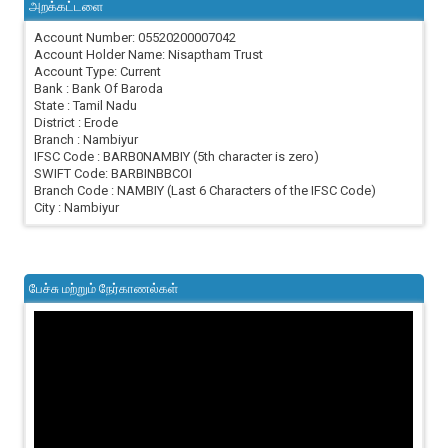
அறக்கட்டளை
Account Number: 05520200007042
Account Holder Name: Nisaptham Trust
Account Type: Current
Bank : Bank Of Baroda
State : Tamil Nadu
District : Erode
Branch : Nambiyur
IFSC Code : BARB0NAMBIY (5th character is zero)
SWIFT Code: BARBINBBCOI
Branch Code : NAMBIY (Last 6 Characters of the IFSC Code)
City : Nambiyur
பேச்சு மற்றும் நேர்காணல்கள்