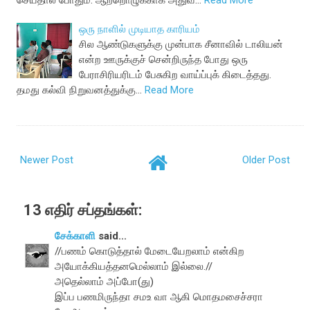
செய்தால் போதும். ஆற்றொழுக்காக அதுவ…
Read More
ஒரு நாளில் முடியாத காரியம்
சில ஆண்டுகளுக்கு முன்பாக சீனாவில் டாலியன்
என்ற ஊருக்குச் சென்றிருந்த போது ஒரு
பேராசிரியரிடம் பேசுகிற வாய்ப்புக் கிடைத்தது.
தமது கல்வி நிறுவனத்துக்கு…
Read More
Newer Post
Older Post
13 எதிர் சப்தங்கள்:
சேக்காளி
said...
//பணம் கொடுத்தால் மேடையேறலாம் என்கிற
அயோக்கியத்தனமெல்லாம் இல்லை.//
அதெல்லாம் அப்போ(து)
இப்ப பணமிருந்தா சமஉ வா ஆகி மொதமசைச்சரா