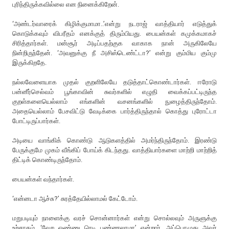
புரிந்திருக்கவில்லை என நினைக்கிறேன்.
‘அண்டர்வாரைக் கிழிக்குமாமா..’என்று நடராஜ் வாத்தியார் எடுத்துக்
கொடுக்கவும் விபரீதம் எனக்குத் திரும்பியது. பையன்கள் கமுக்கமாகச்
சிரித்தார்கள். மன்சூர் அடிப்பதற்குக வாகாக நான் அருகிலேயே
நின்றிருந்தேன். ‘அவனுக்கு நீ அசிஸ்டெண்ட்டா?’ என்று கும்மிய கும்மு
இருக்கிறதே.
நல்லவேளையாக முதல் குறளிலேயே தடுத்தாட்கொண்டார்கள். ஈரோடு
பன்னீர்செல்வம் பூங்காவின் சுவர்களில் எழுதி வைக்கப்பட்டிருந்த
குறள்களையெல்லாம் எங்களின் வசனங்களில் நுழைத்திருந்தோம்.
அதையெல்லாம் பேசவிட்டு வேடிக்கை பார்த்திருந்தால் கொத்து புரோட்டா
போட்டிருப்பார்கள்.
அடியை வாங்கிக் கொண்டு ஆடுகளத்தில் அமர்ந்திருந்தோம். இரண்டு
பேருக்குமே முகம் வீங்கிப் போய்க் கிடந்தது. வாத்தியார்களை மாற்றி மாற்றித்
திட்டிக் கொண்டிருந்தோம்.
பையன்கள் வந்தார்கள்.
‘என்னடா ஆச்சு?’ சுரத்தேயில்லாமல் கேட்டோம்.
மறுபடியும் நாளைக்கு வரச் சொன்னார்கள் என்று சொல்லவும் அருளுக்கு
உற்சாகம். ‘வேற ஒண்ணு ரெடி பண்ணலாமா’ என்றார். அப்பொழுது அவர்