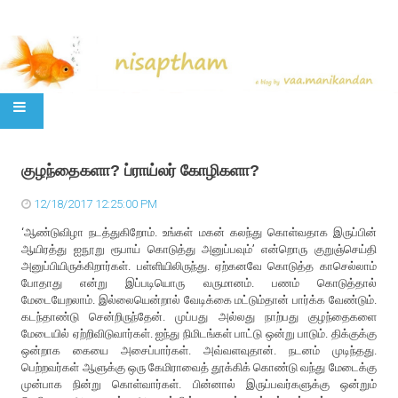
SKIP TO CONTENT
குழந்தைகளா? ப்ராய்லர் கோழிகளா?
12/18/2017 12:25:00 PM
‘ஆண்டுவிழா நடத்துகிறோம். உங்கள் மகன் கலந்து கொள்வதாக இருப்பின்
ஆயிரத்து ஐநூறு ரூபாய் கொடுத்து அனுப்பவும்’ என்றொரு குறுஞ்செய்தி
அனுப்பியிருக்கிறார்கள். பள்ளியிலிருந்து. ஏற்கனவே கொடுத்த காசெல்லாம்
போதாது என்று இப்படியொரு வருமானம். பணம் கொடுத்தால்
மேடையேறலாம். இல்லையென்றால் வேடிக்கை மட்டும்தான் பார்க்க வேண்டும்.
கடந்தாண்டு சென்றிருந்தேன். முப்பது அல்லது நாற்பது குழந்தைகளை
மேடையில் ஏற்றிவிடுவார்கள். ஐந்து நிமிடங்கள் பாட்டு ஒன்று பாடும். திக்குக்கு
ஒன்றாக கையை அசைப்பார்கள். அவ்வளவுதான். நடனம் முடிந்தது.
பெற்றவர்கள் ஆளுக்கு ஒரு கேமிராவைத் தூக்கிக் கொண்டு வந்து மேடைக்கு
முன்பாக நின்று கொள்வார்கள். பின்னால் இருப்பவர்களுக்கு ஒன்றும்