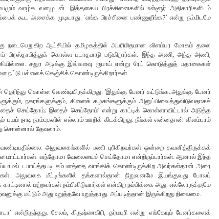
ும்பமும் வாழ்க வளமுடன். இத்தகைய பிரச்சினைகளில் உள்ளூர் அதிகாரிகளிடம்
்பைக் கூட அசைக்க முடியாது. ‘ஏங்க பிரச்சினை பண்ணுறீங்க?’ என்று நம்மிடமே
றகு நடைபெறுகிற ஆட்சியில் தமிழகத்தில் அபரிமிதமான விளம்பர மோகம் தலை
ைப் பிரஸ்தாபித்துக் கொள்ள படாதபாடு படுகிறார்கள். இந்த அணி, அந்த அணி,
பாக்கியில்லை. சதுர அடிக்கு இவ்வளவு ரூபாய் என்று ரேட் கொடுத்துத் பதாகைகள்
ிகளை நட்டு பல்லைக் கெஞ்சிக் கொண்டிருக்கிறார்கள்.
 தெரிந்து கொள்ள வேண்டியிருக்கிறது. ‘இதுக்கு பேனர் கட்டுங்க..அதுக்கு பேனர்
களுக்கும், நகரங்களுக்கும், கிளைக் கழகங்களுக்கும் அனுப்பிவைத்துவிடுவதாகச்
 அதைச் செய்தோம்; இதைச் செய்தோம்’ என்று காட்டிக் கொள்ளாவிட்டால் அடுத்த
ம் நாடி நரம்புகளில் எல்லாம் ஊறிக் கிடக்கிறது. நீங்கள் என்னதான் விளம்பரம்
து சொன்னால் தேவலாம்.
ேண்டியதில்லை. அலுவலகங்களில் பணி புரிகிறவர்கள் ஒன்றை கவனித்திருக்கக்
்ள மாட்டார்கள். வந்தோமா வேலையைச் செய்தோமா என்றிருப்பார்கள். ஆனால் இந்த
ெய்யாமல் டபாய்த்தபடி சம்பளத்தை வாங்கிக் கொண்டிருக்கிற அவர்கள்தான் அரை
்கள். அலுவலக மீட்டிங்களில் தங்களால்தான் நிறுவனமே இயங்குவது போலப்
ாட்டினால் மற்றவர்கள் நம்பிவிடுவார்கள் என்கிற நம்பிக்கை அது. எல்லோருக்குமே
வனுக்கு மட்டும் அது உறுத்தவே உறுத்தாது. அப்படித்தான் இருக்கிறது நிலைமை.
ா’ என்றிருந்தது. சேலம், கிருஷ்ணகிரி, தர்மபுரி என்று எங்கேயும் பேனர்களைக்