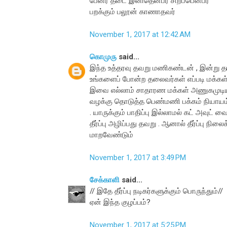
பேனர் தடை இனிதென்பர் சிறப்பென்பர்
பறக்கும் பலூன் காணாதவர்
November 1, 2017 at 12:42 AM
கொமுரு
said...
இந்த உத்தரவு தவறு மணிகண்டன் , இன்று தமி
உங்களைப் போன்ற தலைவர்கள் எப்படி மக்கள் ம
இவை எல்லாம் சாதாரண மக்கள் அணுகமுடிய
வழக்கு தொடுத்த பெண்மணி பக்கம் நியாயம் 
. யாருக்கும் பாதிப்பு இல்லாமல் கட் அவுட
தீர்ப்பு அழிப்பது தவறு . ஆனால் தீர்ப்பு நி
மாறவேண்டும்
November 1, 2017 at 3:49 PM
சேக்காளி
said...
// இதே தீர்ப்பு நடிகர்களுக்கும் பொருந்தும்//
ஏன் இந்த குழப்பம்?
November 1, 2017 at 5:25 PM