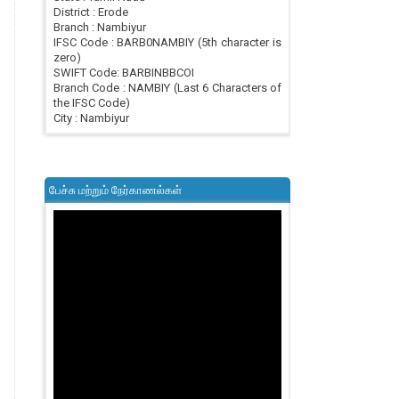
District : Erode
Branch : Nambiyur
IFSC Code : BARB0NAMBIY (5th character is
zero)
SWIFT Code: BARBINBBCOI
Branch Code : NAMBIY (Last 6 Characters of
the IFSC Code)
City : Nambiyur
பேச்சு மற்றும் நேர்காணல்கள்