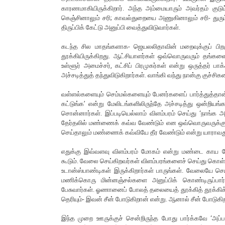
காரணமாகியிருக்கிறார். அந்த அம்மையாரும் அவர்தம் குட
கெஞ்சினாலும் சரி; காவல்துறையை அணுகினாலும் சரி- துரும
திருப்பிக் கேட்டு அனுப்பி வைத்துவிடுவார்கள்.
கடந்த சில மாதங்களாக- ஜெயலலிதாவின் மறைவுக்குப் பி
தூக்கியிருக்கிறது. ஆட்சியாளர்கள் ஒவ்வொருவரும் தங்கள
உள்ளூர் அமைச்சர், கட்சிப் பிரமுகர்கள் என்று ஒருத்தர் 
அச்சடித்துத் தந்துவிடுகிறார்கள். வாங்கி வந்து நான்கு குச்ச
வள்ளல்களையும் செம்மல்களையும் பேனர்களைப் பார்த்துத்தான்
கட்டுங்க’ என்று மேலிடங்களிலிருந்தே அச்சடித்து ஒன்றியங்
சொன்னார்கள். இப்படியெல்லாம் விளம்பரம் செய்து ‘நாங்க
தேர்தலில் மண்ணைக் கவ்வ வேண்டும் என ஒவ்வொருவருக்கும் பய
செய்தாலும் மண்ணைக் கவ்வியே தீர வேண்டும் என்று யாராவ
எதுக்கு இவ்வளவு விளம்பரம் மோகம் என்று மண்டை காய வ
கூடும். வேலை செய்கிறவர்கள் விளம்பரங்களைச் செய்து கொள
உடான்ஸ்பாண்டிகள் இருக்கிறார்கள் பாருங்கள். வேலையே ச
மணிக்கொரு மின்னஞ்சல்களை அனுப்பிக் கொண்டிருப்பார
பேசுவார்கள். ஓணானைப் போலத் தலையைத் தூக்கித் தூக்கிக் க
தெரியும்- இவன் சீன் போடுகிறான் என்று. ஆனால் சீன் போடுகிற
இந்த முறை ஊருக்குச் சென்றிருந்த போது பார்க்கவே ‘அப்பாட