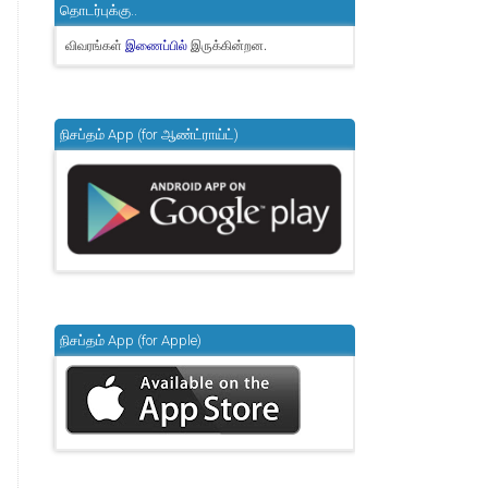
தொடர்புக்கு..
விவரங்கள்
இருக்கின்றன.
இணைப்பில்
நிசப்தம் App (for ஆண்ட்ராய்ட்)
நிசப்தம் App (for Apple)