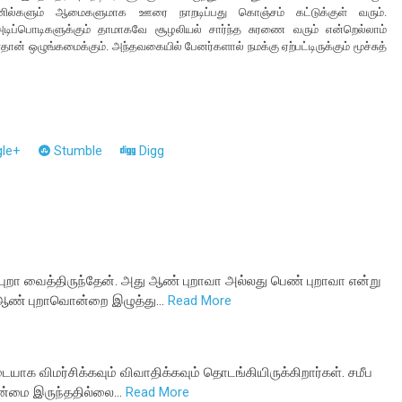
ணில்களும் ஆமைகளுமாக ஊரை நாறடிப்பது கொஞ்சம் கட்டுக்குள் வரும்.
 அடிப்பொடிகளுக்கும் தாமாகவே சூழலியல் சார்ந்த சுரணை வரும் என்றெல்லாம்
தான் ஒழுங்கமைக்கும். அந்தவகையில் பேனர்களால் நமக்கு ஏற்பட்டிருக்கும் மூச்சுத்
le+
Stumble
Digg
புறா வைத்திருந்தேன். அது ஆண் புறாவா அல்லது பெண் புறாவா என்று
் ஆண் புறாவொன்றை இழுத்து…
Read More
ாக விமர்சிக்கவும் விவாதிக்கவும் தொடங்கியிருக்கிறார்கள். சமீப
ன்மை இருந்ததில்லை…
Read More