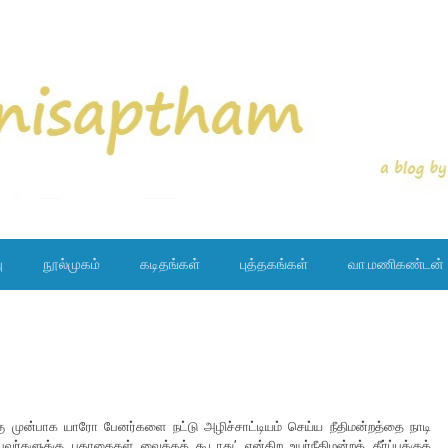
ு
நூல்முகம்
கடிதங்கள்
புத்தகங்கள்
வா.மணிகண்டன்
்கு முன்பாக யாரோ பேனர்களை நட்டு அழிச்சாட்டியம் செய்ய நீதிமன்றத்தை நாடி
பவர்களுக்கு பதாகைகள் வைக்கக் கூடாது’ என்கிற உயர்நீதிமன்றத் தீர்ப்புக்குக்