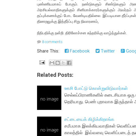
புண்ணியமாகப் போகும். நண்டுகளும் சிண்டுகளும் அ
அரசியல்வாதிகளுக்கும் சினிமாக்காரர்களுக்கும் அவர்தம்
தப்புக்கணக்குப் போட வேண்டியதில்லை. இப்படியான தீர்ப்புகள்
திணறலுக்கு இத்தீர்ப்பு சிறு நிவாரணம்,
நீதிபதிக்கு நன்றி. திரிலோச்சன சுந்தரிக்கு வாழ்த்துக்கள்.
8 comments
Share This:
Facebook
Twitter
Goog
Related Posts:
ஊசி போட்டு கொன்றுவிடுவார்கள்
செல்லப்பிராணிகளில் கடைசியாக ஒரு 
தெரியாது. பெண் புறாவாக இருந்தால
சட்டையைக் கிழிக்கிறாங்க
சமீபமாக இலக்கியவாதிகள் வெளிப்படைய
காலத்தில் இவ்வளவு வெளிப்படைத் த