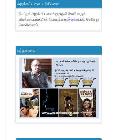
அறக்கட்டளை- பரிசீலனை
நிசப்தம் அறக்கட்டளைக்கு உதவி கோரி வரும்
விண்ணப்பங்களின் நிலவரத்தை
இணைப்பில்
தெரிந்து
கொள்ளலாம்.
புத்தகங்கள்..