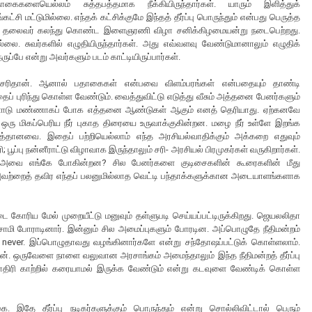
ைகளையெல்லம் சுத்தபத்தமாக நீக்கியிருந்தார்கள். யாரும் இளித்துக்
்சி மட்டுமில்லை. எந்தக் கட்சிக்குமே இந்தத் தீர்ப்பு பொருந்தும் என்பது பெருத்த
ட்சித் தலைவர் கலந்து கொண்ட இளைஞரணி விழா சனிக்கிழமையன்று நடைபெற்றது.
ை. சுவர்களில் எழுதியிருந்தார்கள். அது எவ்வளவு வேண்டுமானாலும் எழுதிக்
பே என்று அவர்களும் படம் காட்டியிருப்பார்கள்.
சரிதான். ஆனால் பதாகைகள் என்பவை விளம்பரங்கள் என்பதையும் தாண்டி
ப் புரிந்து கொள்ள வேண்டும். வைத்துவிட்டு எடுத்து வீசும் அத்தனை பேனர்களும்
்ணோடு மண்ணாகப் போக எத்தனை ஆண்டுகள் ஆகும் எனத் தெரியாது. ஏற்கனவே
ு ஒரு மிகப்பெரிய நீர் புகாத திரையை உருவாக்குகின்றன. மழை நீர் உள்ளே இறங்க
்தானவை. இதைப் பற்றியெல்லாம் எந்த அரசியல்வாதிக்கும் அக்கறை எதுவும்
பூப்பு நன்னீராட்டு விழாவாக இருந்தாலும் சரி- அரசியல் பிரமுகர்கள் வருகிறார்கள்.
றகு அவை எங்கே போகின்றன? சில பேனர்களை குடிசைகளின் கூரைகளின் மீது
ம். அவற்றைத் தவிர எந்தப் பலனுமில்லாத வெட்டி பந்தாக்களுக்கான அடையாளங்களாக
த் தடை கோரிய மேல் முறையீட்டு மனுவும் தள்ளுபடி செய்யப்பட்டிருக்கிறது. ஜெயலலிதா
ாமசாமி போராடினார். இன்னும் சில அமைப்புகளும் போரடின. அப்பொழுதே நீதிமன்றம்
than never. இப்பொழுதாவது வழங்கினார்களே என்று சந்தோஷப்பட்டுக் கொள்ளலாம்.
. ஒருவேளை நாளை வலுவான அரசாங்கம் அமைந்தாலும் இந்த நீதிமன்றத் தீர்ப்பு
பு மாதிரி காற்றில் கரையாமல் இருக்க வேண்டும் என்று கடவுளை வேண்டிக் கொள்ள
ை. இதே தீர்ப்பு நடிகர்களுக்கும் பொருந்தும் என்று சொல்லிவிட்டால் பெரும்