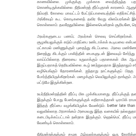
காணவில்லை. முக்குக்கு முக்காக வைத்திருந்த பதாக
கொண்டிருக்கவில்லை. நீதிமன்றத் தீர்ப்புதான் காரணம். ஆளுங்கட
நிம்மதி. கோவை மாவட்டம் மேட்டுப்பாளையத்தில் எதிர்க
அங்கேயும் கூட கொடிகளைத் தவிர வேறு விளம்பரங்கள் இல்ல
கொள்ளலாம். தவறேதுமில்லை. இல்லையென்றால் சூரியனே, நெருப்
அவர்களுடைய பணம்; அவர்கள் செலவு செய்கிறார்கள். 
சூழலியலுக்குக் கடும் பாதிப்பை உண்டாக்கக் கூடியவை என்பதை
மட்காமல் மண்ணுக்குள் புதைந்து கிடப்பவை. அவை மண
நிறைந்து கிடக்கும் பாலித்தீன் பைகளுடன் இவையும் சேர்ந்த
வாய்ப்பில்லாத திரையை உருவாக்கும் பதாகைகள் மிக ஆபத
இருப்பதாகத் தெரியவில்லை. கூழ் ஊற்றுவதாக இருந்தாலும் சரி; 
வழியெங்கும் தோரணங்கள். ஐந்தாறு நாட்களுக்குப் பி
போர்த்தியிருக்கிறார்கள். மழைக்கும் வெயிலுக்கும் தாங்கு
மட்டுமே இருக்கின்றன.
உயர்நீதிமன்றத்தின் தீர்ப்பு மிக முக்கியமானது. தீர்ப்புக்கு
இருக்கும் போது பேனர்களுக்குக் எதிராகத்தான் டிராபிக் ர
இந்தத் தீர்ப்பை வழங்கியிருக்க வேண்டும். better late 
வலுவில்லாத அரசாங்கம் அமைவது இந்த வகையில் நல்லதுதான்
கடைபிடிக்கப்பட்டால் நன்றாக இருக்கும். ஹெல்மெட் தீர்ப்
வேண்டிக் கொள்ளலாம்.
நீதிமன்றத்துக்கும் சமூக ஆர்வலர்களுக்கும் ஒரு கோரிக்க